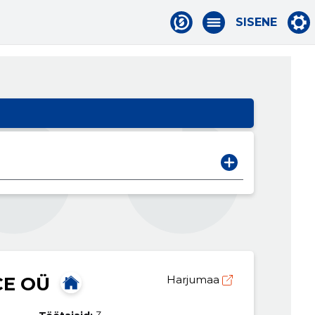
SISENE
CE OÜ
Harjumaa