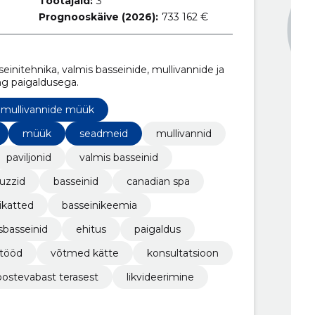
Töötajaid:
3
Prognooskäive (2026):
733 162 €
initehnika, valmis basseinide, mullivannide ja
ng paigaldusega.
mullivannide müük
müük
seadmeid
mullivannid
paviljonid
valmis basseinid
cuzzid
basseinid
canadian spa
ikatted
basseinikeemia
sbasseinid
ehitus
paigaldus
tööd
võtmed kätte
konsultatsioon
oostevabast terasest
likvideerimine