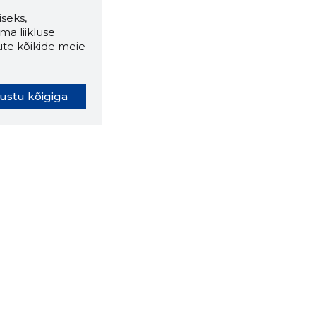
seks,
ma liikluse
ute kõikide meie
ustu kõigiga
oki laiendus ütleb Sulle, mis
eebilehel Sa parajasti viibid ja
ldusväärne see firma täna on.
 LAIENDUS ALLA