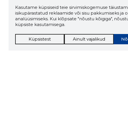
Kasutame küpsiseid teie sirvimiskogemuse täiustami
isikupärastatud reklaamide või sisu pakkumiseks ja o
analüüsimiseks. Kui klõpsate "nõustu kõigiga", nõust
küpsiste kasutamisega.
Küpsistest
Ainult vajalikud
Nõ
Storybo
Storybook
firma v
kui usa
Chrome laiendus
LAADI