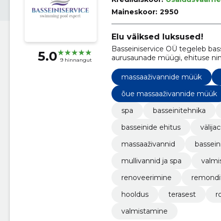
Maineskoor:
2950
Elu väiksed luksused!
Basseiniservice OÜ tegeleb basse
5.0
aurusaunade müügi, ehituse ni
9 hinnangut
massaaživannide müük
õue massaaživannide müük
spa
basseinitehnika
basseinide ehitus
välija
massaaživannid
bassein
mullivannid ja spa
valmi
renoveerimine
remondi
hooldus
terasest
r
valmistamine