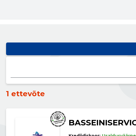
1 ettevõte
BASSEINISERVI
Krediidiskoor:
Usaldusväärne