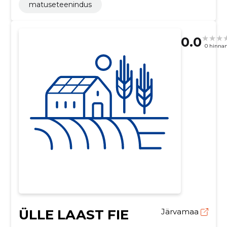
matuseteenindus
0.0
0 hinna
ÜLLE LAAST FIE
Järvamaa