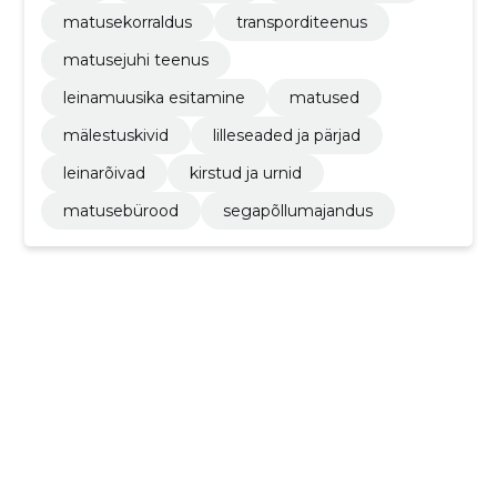
matusekorraldus
transporditeenus
matusejuhi teenus
leinamuusika esitamine
matused
mälestuskivid
lilleseaded ja pärjad
leinarõivad
kirstud ja urnid
matusebürood
segapõllumajandus