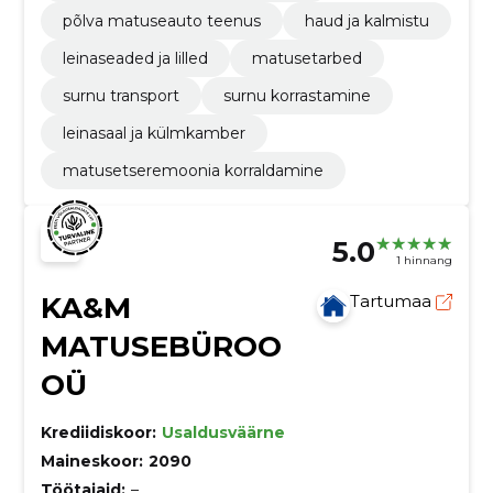
põlva matuseauto teenus
haud ja kalmistu
leinaseaded ja lilled
matusetarbed
surnu transport
surnu korrastamine
leinasaal ja külmkamber
matusetseremoonia korraldamine
5.0
1 hinnang
KA&M
Tartumaa
MATUSEBÜROO
OÜ
Krediidiskoor:
Usaldusväärne
Maineskoor:
2090
Töötajaid:
–