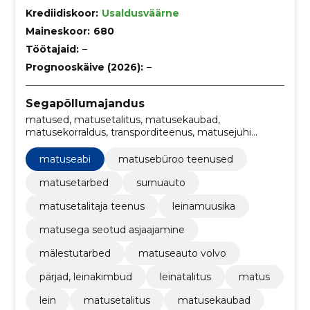
Krediidiskoor:
Usaldusväärne
Maineskoor:
680
Töötajaid:
–
Prognooskäive (2026):
–
Segapõllumajandus
matused, matusetalitus, matusekaubad,
matusekorraldus, transporditeenus, matusejuhi
teenus, leinamuusika esitamine, leinarõivad,
matusebürood, Kirstud ja urnid
matuseabi
matusebüroo teenused
matusetarbed
surnuauto
matusetalitaja teenus
leinamuusika
matusega seotud asjaajamine
mälestutarbed
matuseauto volvo
pärjad, leinakimbud
leinatalitus
matus
lein
matusetalitus
matusekaubad