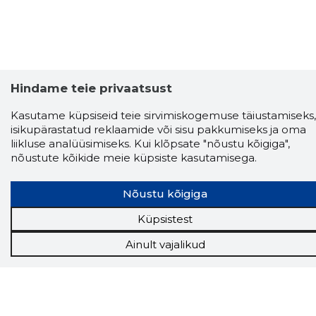
Hindame teie privaatsust
Kasutame küpsiseid teie sirvimiskogemuse täiustamiseks,
isikupärastatud reklaamide või sisu pakkumiseks ja oma
liikluse analüüsimiseks. Kui klõpsate "nõustu kõigiga",
nõustute kõikide meie küpsiste kasutamisega.
Storybook
Nõustu kõigiga
Chrome laiendus
Küpsistest
Storybooki laiendus ütleb Sulle, mis firma
Ainult vajalikud
veebilehel Sa parajasti viibid ja kui usaldusväärne
see firma täna on.
LAADI LAIENDUS ALLA