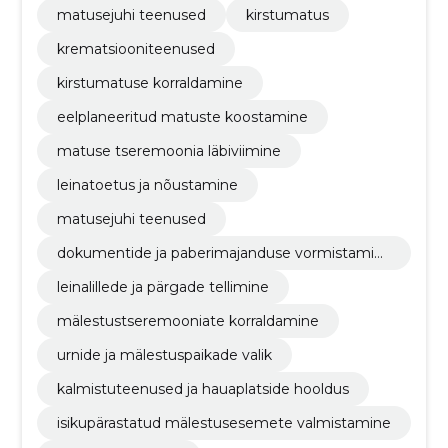
matusejuhi teenused
kirstumatus
krematsiooniteenused
kirstumatuse korraldamine
eelplaneeritud matuste koostamine
matuse tseremoonia läbiviimine
leinatoetus ja nõustamine
matusejuhi teenused
dokumentide ja paberimajanduse vormistamin
e
leinalillede ja pärgade tellimine
mälestustseremooniate korraldamine
urnide ja mälestuspaikade valik
kalmistuteenused ja hauaplatside hooldus
isikupärastatud mälestusesemete valmistamine