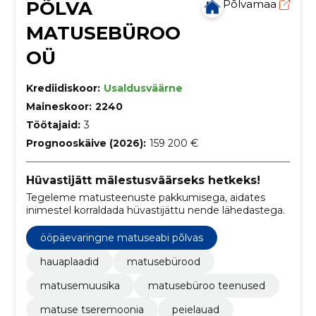
PÕLVA
Põlvamaa
MATUSEBÜROO
OÜ
Krediidiskoor:
Usaldusväärne
Maineskoor:
2240
Töötajaid:
3
Prognooskäive (2026):
159 200 €
Hüvastijätt mälestusväärseks hetkeks!
Tegeleme matusteenuste pakkumisega, aidates
inimestel korraldada hüvastijättu nende lähedastega.
ööpäevaringne matuseabi põlvas
hauaplaadid
matusebürood
matusemuusika
matusebüroo teenused
matuse tseremoonia
peielauad