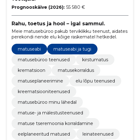
Prognooskäive (2026):
55 580 €
Rahu, toetus ja hool – igal sammul.
Meie matusebüroo pakub terviklikku teenust, aidates
perekondi nende elu kõige raskematel hetkedel.
matuseabi
matuseabi ja tugi
matusebüroo teenused
kirstumatus
krematsioon
matusekorraldus
matuseplaneerimine
elu lõpu teenused
kreematsiooniteenused
matusebüroo minu lähedal
matuse- ja mälestusteenused
matuse tseremoonia korraldamine
eelplaneeritud matused
leinateenused