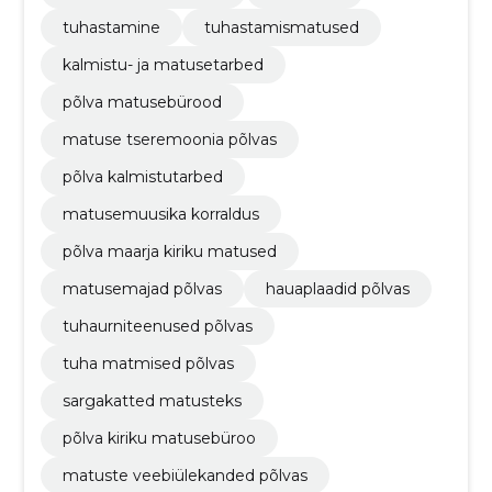
tuhastamine
tuhastamismatused
kalmistu- ja matusetarbed
põlva matusebürood
matuse tseremoonia põlvas
põlva kalmistutarbed
matusemuusika korraldus
põlva maarja kiriku matused
matusemajad põlvas
hauaplaadid põlvas
tuhaurniteenused põlvas
tuha matmised põlvas
sargakatted matusteks
põlva kiriku matusebüroo
matuste veebiülekanded põlvas