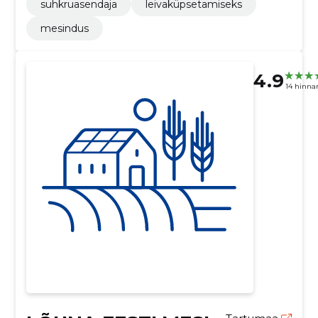
suhkruasendaja
leivaküpsetamiseks
mesindus
4.9
14 hinna