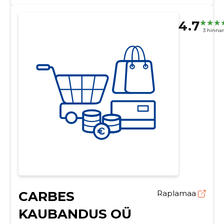
4.7
3 hinna
CARBES
Raplamaa
KAUBANDUS OÜ