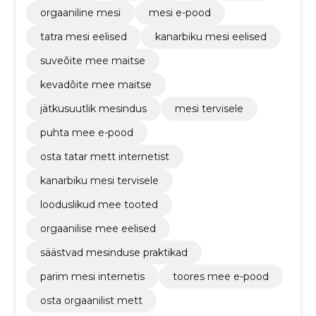
orgaaniline mesi
mesi e-pood
tatra mesi eelised
kanarbiku mesi eelised
suveõite mee maitse
kevadõite mee maitse
jätkusuutlik mesindus
mesi tervisele
puhta mee e-pood
osta tatar mett internetist
kanarbiku mesi tervisele
looduslikud mee tooted
orgaanilise mee eelised
säästvad mesinduse praktikad
parim mesi internetis
toores mee e-pood
osta orgaanilist mett