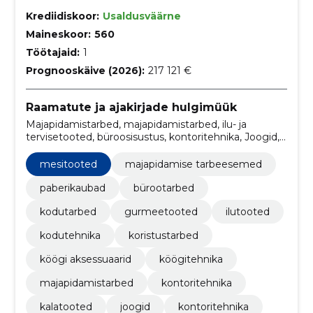
Krediidiskoor:
Usaldusväärne
Maineskoor:
560
Töötajaid:
1
Prognooskäive (2026):
217 121 €
Raamatute ja ajakirjade hulgimüük
Majapidamistarbed, majapidamistarbed, ilu- ja
tervisetooted, büroosisustus, kontoritehnika, Joogid,
Lihatooted, mesitooted, kalatooted, Kontoritehnika
mesitooted
majapidamise tarbeesemed
paberikaubad
bürootarbed
kodutarbed
gurmeetooted
ilutooted
kodutehnika
koristustarbed
köögi aksessuaarid
köögitehnika
majapidamistarbed
kontoritehnika
kalatooted
joogid
kontoritehnika