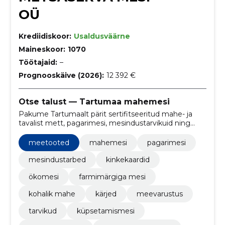
OÜ
Krediidiskoor:
Usaldusväärne
Maineskoor:
1070
Töötajaid:
–
Prognooskäive (2026):
12 392 €
Otse talust — Tartumaa mahemesi
Pakume Tartumaalt pärit sertifitseeritud mahe- ja
tavalist mett, pagarimesi, mesindustarvikuid ning
kinkekaarte. Otse talust — selge päritolu ja tooted eri
kasutusotstarbele.
meetooted
mahemesi
pagarimesi
mesindustarbed
kinkekaardid
ökomesi
farmimärgiga mesi
kohalik mahe
kärjed
meevarustus
tarvikud
küpsetamismesi