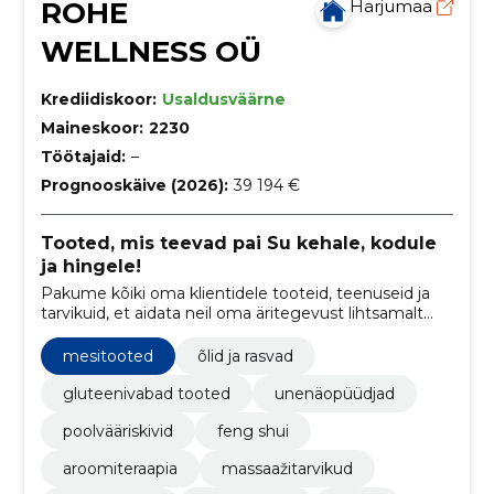
ROHE
Harjumaa
WELLNESS OÜ
Krediidiskoor:
Usaldusväärne
Maineskoor:
2230
Töötajaid:
–
Prognooskäive (2026):
39 194 €
Tooted, mis teevad pai Su kehale, kodule
ja hingele!
Pakume kõiki oma klientidele tooteid, teenuseid ja
tarvikuid, et aidata neil oma äritegevust lihtsamalt
haldata ja edendada.
mesitooted
õlid ja rasvad
gluteenivabad tooted
unenäopüüdjad
poolvääriskivid
feng shui
aroomiteraapia
massaažitarvikud