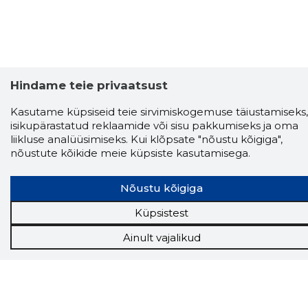
Hindame teie privaatsust
Kasutame küpsiseid teie sirvimiskogemuse täiustamiseks,
Storybook
isikupärastatud reklaamide või sisu pakkumiseks ja oma
Chrome laiendus
liikluse analüüsimiseks. Kui klõpsate "nõustu kõigiga",
nõustute kõikide meie küpsiste kasutamisega.
Storybooki laiendus ütleb Sulle, mis firma
veebilehel Sa parajasti viibid ja kui usaldusväärne
Nõustu kõigiga
see firma täna on.
LAADI LAIENDUS ALLA
Küpsistest
Ainult vajalikud
Näed helistaja tausta!
Storybooki Äpp toob
Sinuni
OTSEKONTAKTID
400 000 Eesti
ettevõtte ja isikute kohta (juhid, ametnikud).
Andmed on rikastatud maksevõime ja
finantsinfoga.