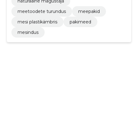
naturaalne magustaja
meetoodete turundus
meepakid
mesi plastikämbris
pakimeed
mesindus