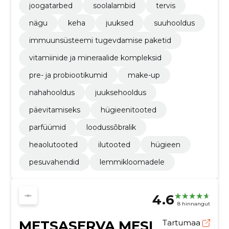
joogatarbed
soolalambid
tervis
nägu
keha
juuksed
suuhooldus
immuunsüsteemi tugevdamise paketid
vitamiinide ja mineraalide kompleksid
pre- ja probiootikumid
make-up
nahahooldus
juuksehooldus
päevitamiseks
hügieenitooted
parfüümid
loodussõbralik
heaolutooted
ilutooted
hügieen
pesuvahendid
lemmikloomadele
4.6
8 hinnangut
METSASERVA MESI
Tartumaa