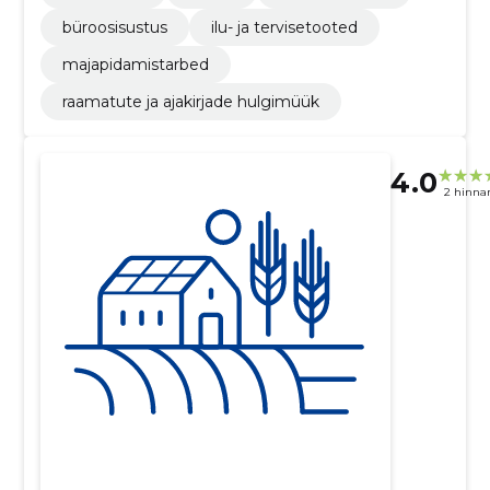
büroosisustus
ilu- ja tervisetooted
majapidamistarbed
raamatute ja ajakirjade hulgimüük
4.0
2 hinna