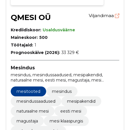
QMESI OÜ
Viljandimaa
Krediidiskoor:
Usaldusväärne
Maineskoor:
500
Töötajaid:
1
Prognooskäive (2026):
33 329 €
Mesindus
mesindus, mesindussaadused, mesipakendid,
naturaalne mesi, eesti mesi, magustaja, mesi
klaaspurgis, naturaalne magustaja, meetoodete
turundus, meepakid
mesitooted
mesindus
mesindussaadused
mesipakendid
naturaalne mesi
eesti mesi
magustaja
mesi klaaspurgis