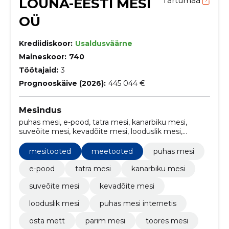
LÕUNA-EESTI MESI
Tartumaa
OÜ
Krediidiskoor:
Usaldusväärne
Maineskoor:
740
Töötajaid:
3
Prognooskäive (2026):
445 044 €
Mesindus
puhas mesi, e-pood, tatra mesi, kanarbiku mesi,
suveõite mesi, kevadõite mesi, looduslik mesi,
mesitooted, puhas mesi internetis, osta mett
mesitooted
meetooted
puhas mesi
e-pood
tatra mesi
kanarbiku mesi
suveõite mesi
kevadõite mesi
looduslik mesi
puhas mesi internetis
osta mett
parim mesi
toores mesi