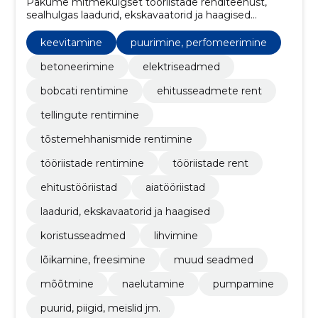
Pakume mitmekülgset tööriistade renditeenust,
sealhulgas laadurid, ekskavaatorid ja haagised
erinevate ehitus- ja aiatööde jaoks
keevitamine
puurimine, perfomeerimine
betoneerimine
elektriseadmed
bobcati rentimine
ehitusseadmete rent
tellingute rentimine
tõstemehhanismide rentimine
tööriistade rentimine
tööriistade rent
ehitustööriistad
aiatööriistad
laadurid, ekskavaatorid ja haagised
koristusseadmed
lihvimine
lõikamine, freesimine
muud seadmed
mõõtmine
naelutamine
pumpamine
puurid, piigid, meislid jm.