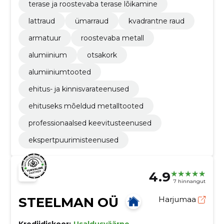
terase ja roostevaba terase lõikamine
lattraud
ümarraud
kvadrantne raud
armatuur
roostevaba metall
alumiinium
otsakork
alumiiniumtooted
ehitus- ja kinnisvarateenused
ehituseks mõeldud metalltooted
professionaalsed keevitusteenused
ekspertpuurimisteenused
4.9
7 hinnangut
STEELMAN OÜ
Harjumaa