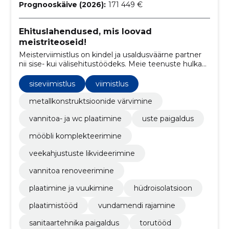
Prognooskäive (2026):
171 449 €
Ehituslahendused, mis loovad
meistriteoseid!
Meisterviimistlus on kindel ja usaldusväärne partner
nii sise- kui välisehitustöödeks. Meie teenuste hulka
kuuluvad vundamendi- ja müüritööd,
siseviimistlustööd ja parketipaigaldus. Meie
siseviimistlus
viimistlus
professionaalne tiim tagab tipptasemel töö ja
klientide rahulolu.
metallkonstruktsioonide värvimine
vannitoa- ja wc plaatimine
uste paigaldus
mööbli komplekteerimine
veekahjustuste likvideerimine
vannitoa renoveerimine
plaatimine ja vuukimine
hüdroisolatsioon
plaatimistööd
vundamendi rajamine
sanitaartehnika paigaldus
torutööd