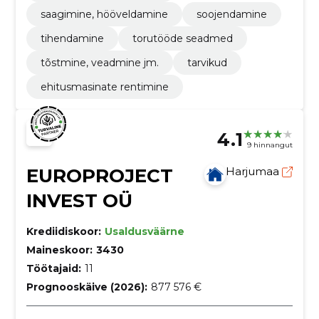
saagimine, hööveldamine
soojendamine
tihendamine
torutööde seadmed
tõstmine, veadmine jm.
tarvikud
ehitusmasinate rentimine
4.1
9 hinnangut
EUROPROJECT
Harjumaa
INVEST OÜ
Krediidiskoor:
Usaldusväärne
Maineskoor:
3430
Töötajaid:
11
Prognooskäive (2026):
877 576 €