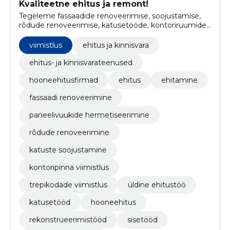
Kvaliteetne ehitus ja remont!
Tegeleme fassaadide renoveerimise, soojustamise,
rõdude renoveerimise, katusetööde, kontoriruumide
viimistluse ja remonditöödega
viimistlus
ehitus ja kinnisvara
ehitus- ja kinnisvarateenused
hooneehitusfirmad
ehitus
ehitamine
fassaadi renoveerimine
paneelivuukide hermetiseerimine
rõdude renoveerimine
katuste soojustamine
kontoripinna viimistlus
trepikodade viimistlus
üldine ehitustöö
katusetööd
hooneehitus
rekonstrueerimistööd
sisetööd