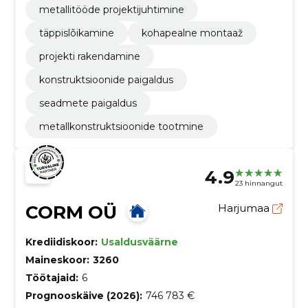
metallitööde projektijuhtimine
täppislõikamine
kohapealne montaaž
projekti rakendamine
konstruktsioonide paigaldus
seadmete paigaldus
metallkonstruktsioonide tootmine
4.9
23 hinnangut
CORM OÜ
Harjumaa
Krediidiskoor:
Usaldusväärne
Maineskoor:
3260
Töötajaid:
6
Prognooskäive (2026):
746 783 €