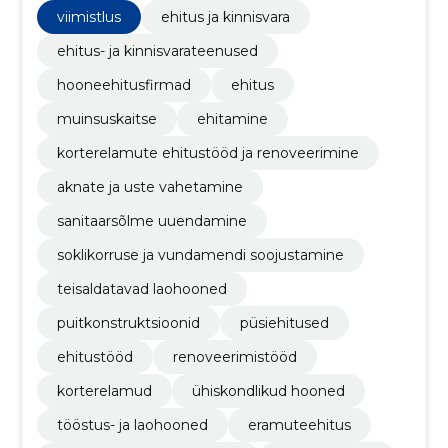
ühiskondlike hoonete ehitustööde ja tööstus- ning
viimistlus
ehitus ja kinnisvara
laohoonete ehitustööde teostamisel.
ehitus- ja kinnisvarateenused
hooneehitusfirmad
ehitus
muinsuskaitse
ehitamine
korterelamute ehitustööd ja renoveerimine
aknate ja uste vahetamine
sanitaarsõlme uuendamine
soklikorruse ja vundamendi soojustamine
teisaldatavad laohooned
puitkonstruktsioonid
püsiehitused
ehitustööd
renoveerimistööd
korterelamud
ühiskondlikud hooned
tööstus- ja laohooned
eramuteehitus