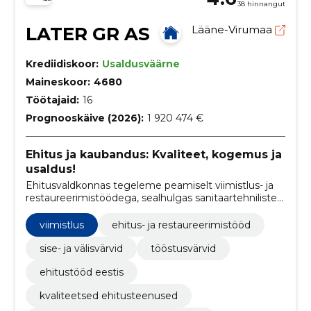
38 hinnangut
LATER GR AS
Lääne-Virumaa
Krediidiskoor:
Usaldusväärne
Maineskoor:
4680
Töötajaid:
16
Prognooskäive (2026):
1 920 474 €
Ehitus ja kaubandus: Kvaliteet, kogemus ja
usaldus!
Ehitusvaldkonnas tegeleme peamiselt viimistlus- ja
restaureerimistöödega, sealhulgas sanitaartehniliste
ja ventilatsioonitöödega.
viimistlus
ehitus- ja restaureerimistööd
sise- ja välisvärvid
tööstusvärvid
ehitustööd eestis
kvaliteetsed ehitusteenused