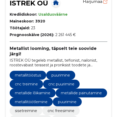
ISTREK OÜ
Harjumaa
Krediidiskoor:
Usaldusväärne
Maineskoor:
3920
Töötajaid:
23
Prognooskäive (2026):
2 261 445 €
Metallist looming, täpselt teie soovide
järgi!
ISTREK OÜ tegeleb metallist, teflonist, nailonist,
roostevabast terasest ja pronksist toodete ja
konstruktsioonide valmistamisega, pakkudes
individuaalse projekti järgi tööd ja vanade
metallitööstus
puurimine
metalldetailide restaureerimist.
cnc treimine
cnc puurimine
metallide lõikamine
metallide painutamine
metallitöötlemine
puurimine
sisetreimine
cnc freesimine