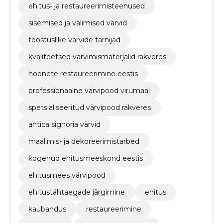
ehitus- ja restaureerimisteenused
sisemised ja välimised värvid
tööstuslike värvide tarnijad
kvaliteetsed värvimismaterjalid rakveres
hoonete restaureerimine eestis
professionaalne värvipood virumaal
spetsialiseeritud värvipood rakveres
antica signoria värvid
maalimis- ja dekoreerimistarbed
kogenud ehitusmeeskond eestis
ehitusmees värvipood
ehitustähtaegade järgimine
ehitus
kaubandus
restaureerimine