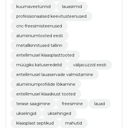
kuumaveetünnid
lauasirmid
professionaalsed keevitusteenused
cnc-freesimisteenused
alumiiniumtooted eesti
metallkinnitused tallinn
eritellimusel klaasplasttooted
müügiks katuseredelid
välijacuzzid eesti
eritellimusel lauaservade valmistamine
alumiiniumprofiilide lõikamine
eritellimusel klaaskiust tooted
terase saagimine
freesimine
lauad
ukselingid
uksehinged
klaasplast septikud
mahutid