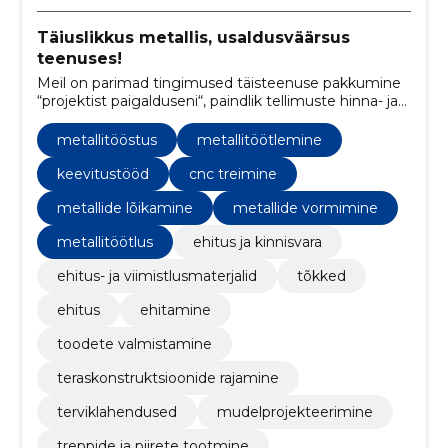
Täiuslikkus metallis, usaldusväärsus
teenuses!
Meil on parimad tingimused täisteenuse pakkumine
“projektist paigalduseni“, paindlik tellimuste hinna- ja
tarnepoliitika, pakutav toodete kvaliteet ja
mitmekülgset sortimenti võimaldav
metallitööstus
metallitöötlemine
tootmistehnoloogia, mis on taganud meile pikaajalise
koostöö püsiklientidega.
keevitustööd
cnc treimine
metallide lõikamine
metallide vormimine
metallitöötlus
ehitus ja kinnisvara
ehitus- ja viimistlusmaterjalid
tõkked
ehitus
ehitamine
toodete valmistamine
teraskonstruktsioonide rajamine
terviklahendused
mudelprojekteerimine
treppide ja piirete tootmine