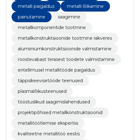
metalli paigaldus
metalli lõikamine
painutamine
saagimine
metallkomponentide tootmine
metallkonstruktsioonide tootmine rakveres
alumiiniumkonstruktsioonide valmistamine
roostevabast terasest toodete valmistamine
eritellimusel metallitööde paigaldus
täppiskeevisetööde teenused
plasmalõikusteenused
tööstuslikud saagimislahendused
projektipõhised metallkonstruktsioonid
metallitöötlemise ekspertiis
kvaliteetne metallitöö eestis