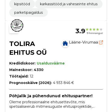
kipsitööd
karkassitööd ja vaheseinte ehitus
parketipaigaldus
3.9
9 hinnangut
TOLIRA
Lääne-Virumaa
EHITUS OÜ
Krediidiskoor:
Usaldusväärne
Maineskoor:
4330
Töötajaid:
12
Prognooskäive (2026):
4 933 846 €
Põhjalik ja pühendunud ehituspartner!
Oleme professionaalne ehitusettevõte, mis
spetsialiseerub mitmesuguste ehitusprojektide,
sealhulgas korterelamute renoveerimistööde,