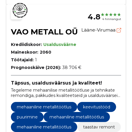
4.8
4 hinnangut
VAO METALL OÜ
Lääne-Virumaa
Krediidiskoor:
Usaldusväärne
Maineskoor:
2060
Töötajaid:
1
Prognooskäive (2026):
38 706 €
Täpsus, usaldusväärsus ja kvaliteet!
Tegeleme mehaanilise metallitöötluse ja tehnikate
remondiga, pakkudes kvaliteetseid ja usaldusväärseid
teenuseid.
mehaaniline metallitöötlus
keevitustööd
puurimine
mehaaniline metallitöötlus
mehaaniline metallitöötlus
taastav remont