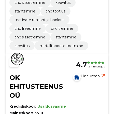
cnc sissetreimine
keevitus
stantsimine
cnc töötlus
masinate remont ja hooldus
cnc freesimine
cnc treimine
cnc sissetreimine
stantsimine
keevitus
metalltoodete tootmine
4.7
3 hinnangut
OK
Harjumaa
EHITUSTEENUS
OÜ
Krediidiskoor:
Usaldusväärne
Maineskoor:
3510