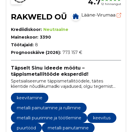
4.7
12 hinnangut
RAKWELD OÜ
Lääne-Virumaa
Krediidiskoor:
Neutraalne
Maineskoor:
3390
Töötajaid:
8
Prognooskäive (2026):
773 157 €
Täpselt Sinu ideede mõõtu –
täppismetallitööde eksperdid!
Spetsialiseerume täppismetallitöödele, täites
klientide nõudlikumadki vajadused, olgu tegemist
lõikamise, keevitamise või painutamisega!
keevitamine
metalli painutamine ja rullimine
metalli puurimine ja töötlemine
keevitus
puurtööd
metalli painutamine