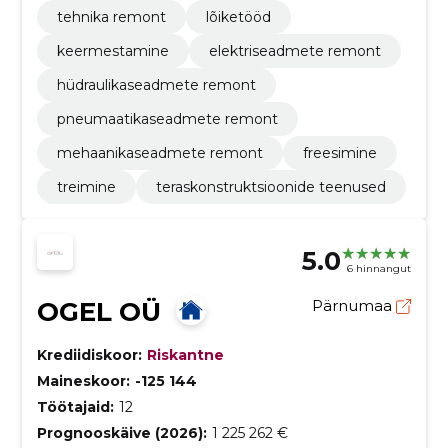
tehnika remont
lõiketööd
keermestamine
elektriseadmete remont
hüdraulikaseadmete remont
pneumaatikaseadmete remont
mehaanikaseadmete remont
freesimine
treimine
teraskonstruktsioonide teenused
5.0
6 hinnangut
OGEL OÜ
Pärnumaa
Krediidiskoor:
Riskantne
Maineskoor:
-125 144
Töötajaid:
12
Prognooskäive (2026):
1 225 262 €