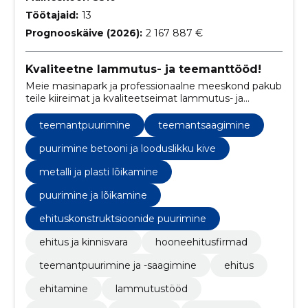
Töötajaid:
13
Prognooskäive (2026):
2 167 887 €
Kvaliteetne lammutus- ja teemanttööd!
Meie masinapark ja professionaalne meeskond pakub
teile kiireimat ja kvaliteetseimat lammutus- ja
teemanttööd. Võtke meiega ühendust ja saage
hinnapakkumine!
teemantpuurimine
teemantsaagimine
puurimine betooni ja looduslikku kive
metalli ja plasti lõikamine
puurimine ja lõikamine
ehituskonstruktsioonide puurimine
ehitus ja kinnisvara
hooneehitusfirmad
teemantpuurimine ja -saagimine
ehitus
ehitamine
lammutustööd