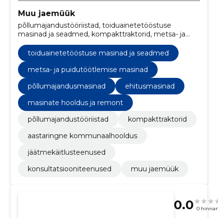
Muu jaemüük
põllumajandustööriistad, toiduainetetööstuse
masinad ja seadmed, kompakttraktorid, metsa- ja
puidutöötlemise masinad, põllumajandusmasinad,
ehitusmasinad, aastaringne kommunaalhooldus,
toiduainetetööstuse masinad ja seadmed
jäätmekäitlusteenused, masinate hooldus ja remont,
konsultatsiooniteenused
metsa- ja puidutöötlemise masinad
põllumajandusmasinad
ehitusmasinad
masinate hooldus ja remont
põllumajandustööriistad
kompakttraktorid
aastaringne kommunaalhooldus
jäätmekäitlusteenused
konsultatsiooniteenused
muu jaemüük
0.0
0 hinna