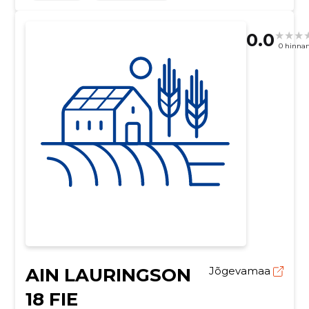
0.0
0 hinna
AIN LAURINGSON
Jõgevamaa
18 FIE