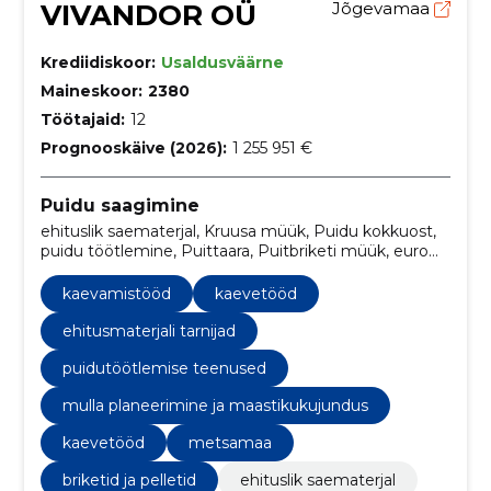
VIVANDOR OÜ
Jõgevamaa
Krediidiskoor:
Usaldusväärne
Maineskoor:
2380
Töötajaid:
12
Prognooskäive (2026):
1 255 951 €
Puidu saagimine
ehituslik saematerjal, Kruusa müük, Puidu kokkuost,
puidu töötlemine, Puittaara, Puitbriketi müük, euro
kaubaalused, Kaevamistööd, Kännujuurimine,
Pinnase planeerimine
kaevamistööd
kaevetööd
ehitusmaterjali tarnijad
puidutöötlemise teenused
mulla planeerimine ja maastikukujundus
kaevetööd
metsamaa
briketid ja pelletid
ehituslik saematerjal