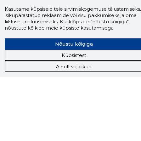
Kasutame küpsiseid teie sirvimiskogemuse täiustamiseks,
isikupärastatud reklaamide või sisu pakkumiseks ja oma
Storybook
liikluse analüüsimiseks. Kui klõpsate "nõustu kõigiga",
Chrome laiendus
nõustute kõikide meie küpsiste kasutamisega.
Storybooki laiendus ütleb Sulle, mis firma
Nõustu kõigiga
veebilehel Sa parajasti viibid ja kui usaldusväärne
see firma täna on.
LAADI LAIENDUS ALLA
Küpsistest
Ainult vajalikud
Näed helistaja tausta!
Storybooki Äpp toob
Sinuni
OTSEKONTAKTID
400 000 Eesti
ettevõtte ja isikute kohta (juhid, ametnikud).
Andmed on rikastatud maksevõime ja
finantsinfoga.
Tööriistad