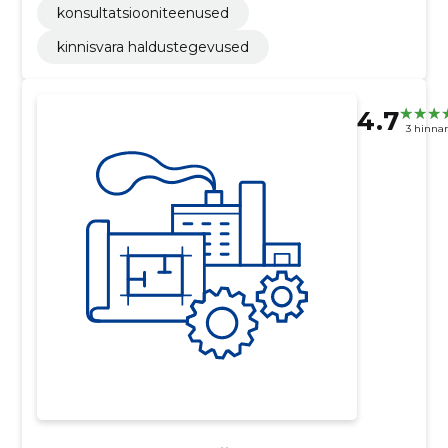
konsultatsiooniteenused
kinnisvara haldustegevused
4.7
3 hinna