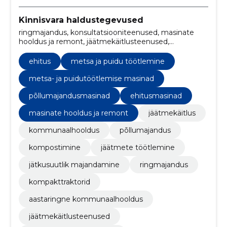
Kinnisvara haldustegevused
ringmajandus, konsultatsiooniteenused, masinate
hooldus ja remont, jäätmekäitlusteenused,
aastaringne kommunaalhooldus, ehitusmasinad,
põllumajandusmasinad, metsa- ja puidutöötlemise
ehitus
metsa ja puidu töötlemine
masinad, kompakttraktorid, jäätmekäitlus
metsa- ja puidutöötlemise masinad
põllumajandusmasinad
ehitusmasinad
masinate hooldus ja remont
jäätmekäitlus
kommunaalhooldus
põllumajandus
kompostimine
jäätmete töötlemine
jätkusuutlik majandamine
ringmajandus
kompakttraktorid
aastaringne kommunaalhooldus
jäätmekäitlusteenused