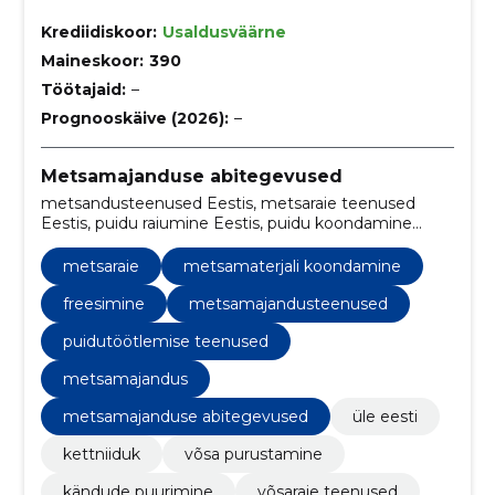
Krediidiskoor:
Usaldusväärne
Maineskoor:
390
Töötajaid:
–
Prognooskäive (2026):
–
Metsamajanduse abitegevused
metsandusteenused Eestis, metsaraie teenused
Eestis, puidu raiumine Eestis, puidu koondamine
Eestis, üleriigilised metsaraie teenused, kettsae
teenused, puidu freesimise teenused, puidu
metsaraie
metsamaterjali koondamine
koondamine, kändude saagimine, maa puhastamine
freesimine
metsamajandusteenused
puidutöötlemise teenused
metsamajandus
metsamajanduse abitegevused
üle eesti
kettniiduk
võsa purustamine
kändude puurimine
võsaraie teenused