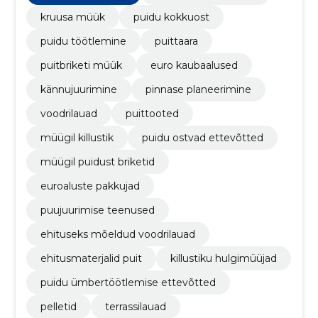
kruusa müük
puidu kokkuost
puidu töötlemine
puittaara
puitbriketi müük
euro kaubaalused
kännujuurimine
pinnase planeerimine
voodrilauad
puittooted
müügil killustik
puidu ostvad ettevõtted
müügil puidust briketid
euroaluste pakkujad
puujuurimise teenused
ehituseks mõeldud voodrilauad
ehitusmaterjalid puit
killustiku hulgimüüjad
puidu ümbertöötlemise ettevõtted
pelletid
terrassilauad