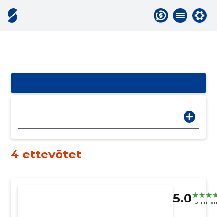
4 ettevõtet
5.0
3 hinna