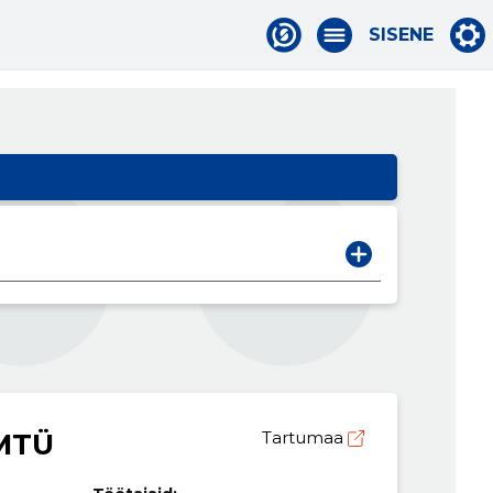
SISENE
MTÜ
Tartumaa