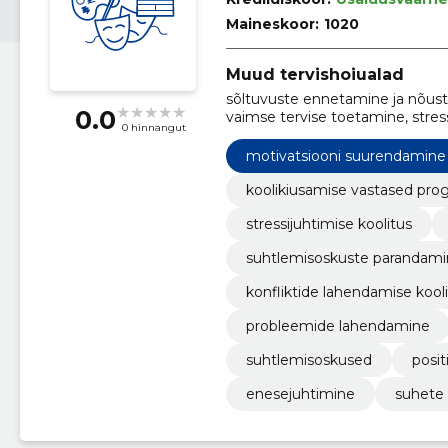
Maineskoor:
1020
Muud tervishoiualad
sõltuvuste ennetamine ja nõus
0.0
vaimse tervise toetamine, stressij
0 hinnangut
edendamine, motivatsiooni suu
tervislike suhete loomine, konfl
motivatsiooni suurendamine
eneseareng
koolikiusamise vastased pr
stressijuhtimise koolitus
suhtlemisoskuste parandam
konfliktide lahendamise kool
probleemide lahendamine
suhtlemisoskused
posi
enesejuhtimine
suhete