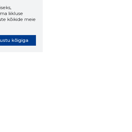
seks,
ma liikluse
ute kõikide meie
ustu kõigiga
oki laiendus ütleb Sulle, mis
eebilehel Sa parajasti viibid ja
ldusväärne see firma täna on.
 LAIENDUS ALLA