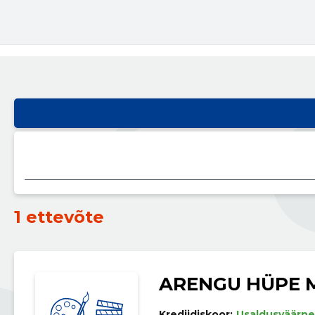
1 ettevõte
ARENGU HÜPE 
Krediidiskoor:
Usaldusväärne