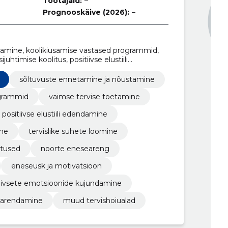
Töötajaid:
–
Prognooskäive (2026):
–
tamine, koolikiusamise vastased programmid,
uhtimise koolitus, positiivse elustiili
rendamine, suhtlemisoskuste parandamine,
iktide lahendamise koolitused, noorte
sõltuvuste ennetamine ja nõustamine
ogrammid
vaimse tervise toetamine
positiivse elustiili edendamine
ine
tervislike suhete loomine
itused
noorte eneseareng
eneseusk ja motivatsioon
tiivsete emotsioonide kujundamine
 arendamine
muud tervishoiualad