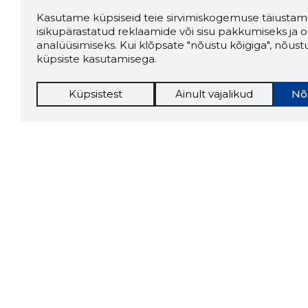
Kasutame küpsiseid teie sirvimiskogemuse täiustami
isikupärastatud reklaamide või sisu pakkumiseks ja o
analüüsimiseks. Kui klõpsate "nõustu kõigiga", nõust
küpsiste kasutamisega.
Küpsistest
Ainult vajalikud
Nõ
Storybo
Storybook
firma v
kui usa
Chrome laiendus
LAADI