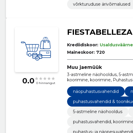
võrkturuduse ärivõimalused
FIESTABELLEZA
Krediidiskoor:
Usaldusväärne
Maineskoor:
720
Muu jaemüük
3-astmeline näohooldus, 5-astm
0.0
koorimine, koorimine, Puhastu
0 hinnangut
seerumid ja maskid, Näokreemid
näomaskid, näoõlid
näopuhastusvahendid
n
puhastusvahendid & tooniku
5-astmeline näohooldus
puhastusvahendid, koorimine
puhastus- ja näopesuvahend