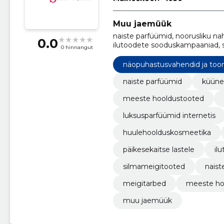
Muu jaemüük
naiste parfüümid, noorusliku na
0.0
ilutoodete sooduskampaaniad, 
0 hinnangut
toonikud, meeste hooldustooted
huulehoolduskosmeetika
näopuhastusvahendid ja too
naiste parfüümid
küüne
meeste hooldustooted
luksusparfüümid internetis
huulehoolduskosmeetika
päikesekaitse lastele
il
silmameigitooted
naist
meigitarbed
meeste ho
muu jaemüük