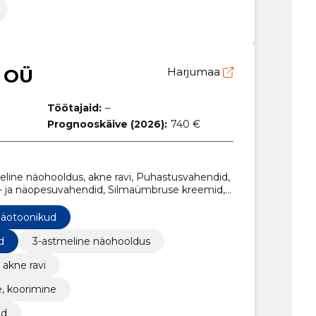
 OÜ
Harjumaa
Töötajaid:
–
Prognooskäive (2026):
740 €
eline näohooldus, akne ravi, Puhastusvahendid,
s- ja näopesuvahendid, Silmaümbruse kreemid,
, Näoseerumid, esseenid ja ampullid,
äotoonikud
d
3-astmeline näohooldus
akne ravi
, koorimine
id