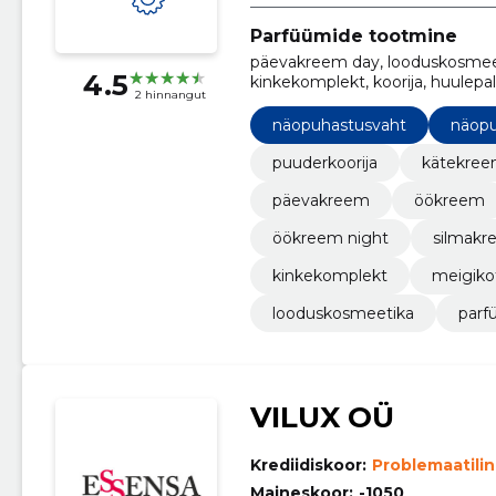
Parfüümide tootmine
päevakreem day, looduskosmeeti
4.5
kinkekomplekt, koorija, huule
2 hinnangut
light
näopuhastusvaht
näopu
puuderkoorija
kätekre
päevakreem
öökreem
öökreem night
silmak
kinkekomplekt
meigiko
looduskosmeetika
parf
VILUX OÜ
Krediidiskoor:
Problemaatili
Maineskoor:
-1050