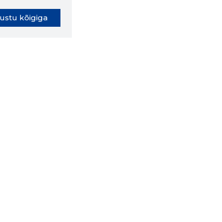
ustu kõigiga
oki laiendus ütleb Sulle, mis
eebilehel Sa parajasti viibid ja
ldusväärne see firma täna on.
 LAIENDUS ALLA
lused
Ettevõttest
Grupist
Kontakt