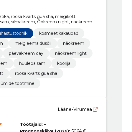
ka, roosa kvarts gua sha, meigikott,
palsam, silmakreem, Öökreem night, näokreem
hastustoonik
kosmeetikakaubad
em
meigieemaldusõli
näokreem
päevakreem day
näokreem light
reem
huulepalsam
koorija
tt
roosa kvarts gua sha
üümide tootmine
Lääne-Virumaa
ne
Töötajaid:
–
Prognooskäive (2026):
5064 €