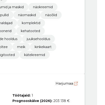
umid ja maskid
näokreemid
pullid
näomaskid
näoõlid
aldajad
komplektid
oonerid
kehatooted
ade hooldus
juuksehooldus
oltee
meik
kinkekaart
gitooted
kätekreemid
Harjumaa
Töötajaid:
1
Prognooskäive (2026):
203 138 €