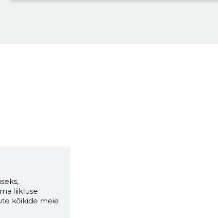
seks,
ma liikluse
ute kõikide meie