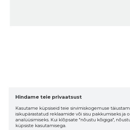
Hindame teie privaatsust
Kasutame küpsiseid teie sirvimiskogemuse täiustami
isikupärastatud reklaamide või sisu pakkumiseks ja o
analüüsimiseks. Kui klõpsate "nõustu kõigiga", nõust
küpsiste kasutamisega.