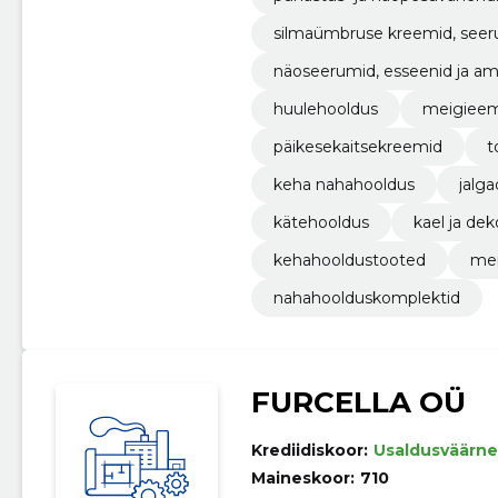
silmaümbruse kreemid, seer
näoseerumid, esseenid ja am
huulehooldus
meigieem
päikesekaitsekreemid
t
keha nahahooldus
jalg
kätehooldus
kael ja dek
kehahooldustooted
mei
nahahoolduskomplektid
FURCELLA OÜ
Krediidiskoor:
Usaldusväärne
Maineskoor:
710