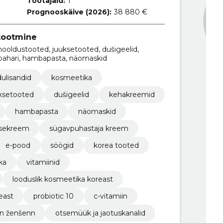
Töötajaid:
1
Prognooskäive (2026):
38 880 €
tootmine
hooldustooted, juuksetooted, dušigeelid,
ahari, hambapasta, näomaskid
dulisandid
kosmeetika
ksetooted
dušigeelid
kehakreemid
hambapasta
näomaskid
tsekreem
sügavpuhastaja kreem
e-pood
söögid
korea tooted
ka
vitamiinid
looduslik kosmeetika koreast
reast
probiotic 10
c-vitamiin
n ženšenn
otsemüük ja jaotuskanalid