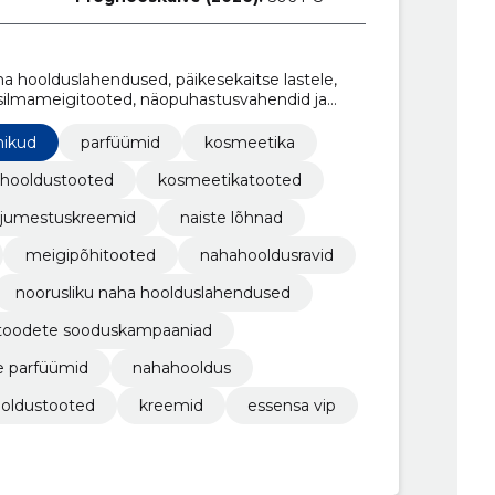
ha hoolduslahendused, päikesekaitse lastele,
silmameigitooted, näopuhastusvahendid ja
, essensa vip, kreemid,
nikud
parfüümid
kosmeetika
hooldustooted
kosmeetikatooted
jumestuskreemid
naiste lõhnad
meigipõhitooted
nahahooldusravid
noorusliku naha hoolduslahendused
utoodete sooduskampaaniad
e parfüümid
nahahooldus
oldustooted
kreemid
essensa vip