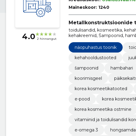
Maineskoor:
1240
Metallkonstruktsioonide 
toidulisandid, kosmeetika, keha
4.0
kehakreemid, Šampoonid, hamb
2 hinnangut
näopuhastus toonik
toi
kehahooldustooted
juu
šampoonid
hambahari
koorimisgeel
päiksekai
korea kosmeetikatooted
e-pood
korea kosmeeti
korea kosmeetika ostmine
vitamiinid ja toidulisandid ko
e-omega 3
hongsamda