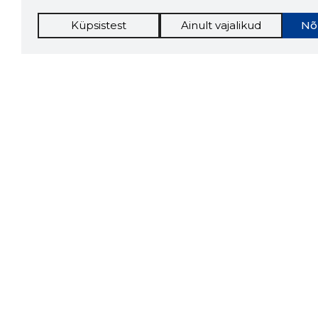
Küpsistest
Ainult vajalikud
Nõ
Storybo
Storybook
firma v
kui usa
Chrome laiendus
LAADI
Tööriistad
Lisavõima
Sooduspakkumised
Inforegister
Hanked
Krediidihaldus