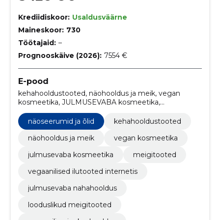
Krediidiskoor:
Usaldusväärne
Maineskoor:
730
Töötajaid:
–
Prognooskäive (2026):
7554 €
E-pood
kehahooldustooted, näohooldus ja meik, vegan
kosmeetika, JULMUSEVABA kosmeetika,
meigitooted, vegaanilised ilutooted internetis,
julmusevaba nahahooldus, looduslikud meigitooted,
näoseerumid ja õlid
kehahooldustooted
orgaaniline juuksehooldus, vegaanne näohooldus
näohooldus ja meik
vegan kosmeetika
julmusevaba kosmeetika
meigitooted
vegaanilised ilutooted internetis
julmusevaba nahahooldus
looduslikud meigitooted