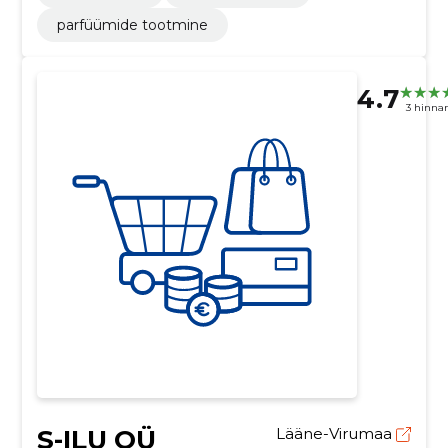
parfüümide tootmine
4.7
3 hinna
S-ILU OÜ
Lääne-Virumaa