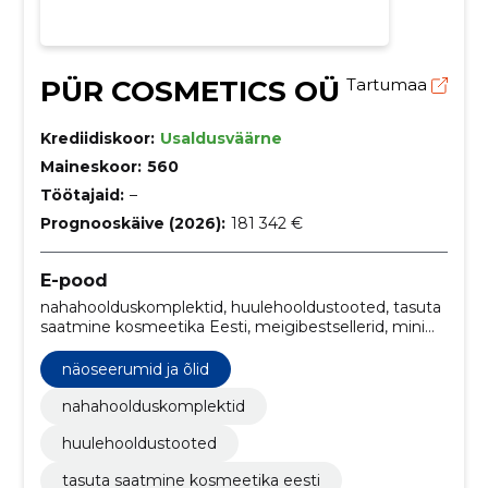
PÜR COSMETICS OÜ
Tartumaa
Krediidiskoor:
Usaldusväärne
Maineskoor:
560
Töötajaid:
–
Prognooskäive (2026):
181 342 €
E-pood
nahahoolduskomplektid, huulehooldustooted, tasuta
saatmine kosmeetika Eesti, meigibestsellerid, mini
meigikomplektid, peitekreemid ja kontuurimistooted,
näokreem ja põsepuna, highlighter meik, silmalainerid
näoseerumid ja õlid
ja kulmutooted, lauvärvipaletid
nahahoolduskomplektid
huulehooldustooted
tasuta saatmine kosmeetika eesti