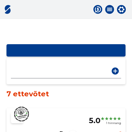
7 ettevõtet
5.0
1 hinnang