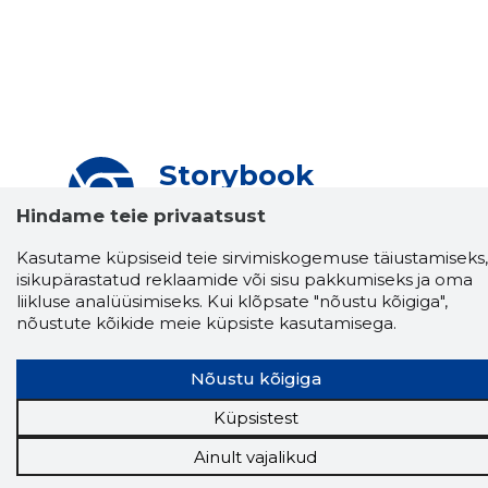
Storybook
Chrome laiendus
Hindame teie privaatsust
Storybooki laiendus ütleb Sulle, mis firma
Kasutame küpsiseid teie sirvimiskogemuse täiustamiseks,
veebilehel Sa parajasti viibid ja kui usaldusväärne
isikupärastatud reklaamide või sisu pakkumiseks ja oma
see firma täna on.
LAADI LAIENDUS ALLA
liikluse analüüsimiseks. Kui klõpsate "nõustu kõigiga",
nõustute kõikide meie küpsiste kasutamisega.
Nõustu kõigiga
Näed helistaja tausta!
Storybooki Äpp toob
Sinuni
OTSEKONTAKTID
400 000 Eesti
Küpsistest
ettevõtte ja isikute kohta (juhid, ametnikud).
Andmed on rikastatud maksevõime ja
Ainult vajalikud
finantsinfoga.