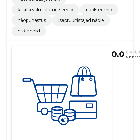
käsitsi valmistatud seebid
näokreemid
näopuhastus
isepruunistajad näole
dušigeelid
0.0
0 hinna