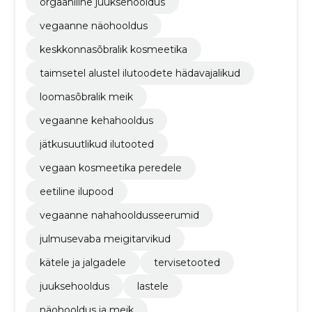
orgaaniline juuksehooldus
vegaanne näohooldus
keskkonnasõbralik kosmeetika
taimsetel alustel ilutoodete hädavajalikud
loomasõbralik meik
vegaanne kehahooldus
jätkusuutlikud ilutooted
vegaan kosmeetika peredele
eetiline ilupood
vegaanne nahahooldusseerumid
julmusevaba meigitarvikud
kätele ja jalgadele
tervisetooted
juuksehooldus
lastele
näohooldus ja meik