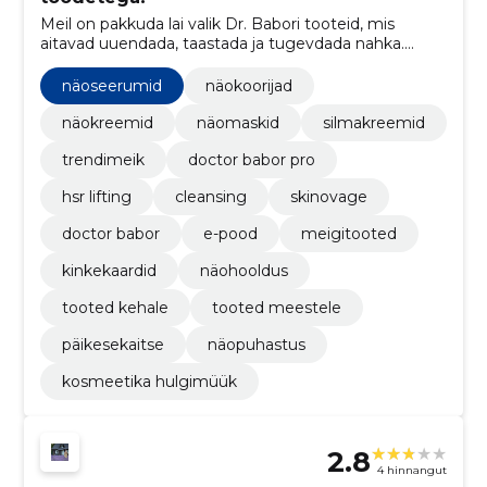
Meil on pakkuda lai valik Dr. Babori tooteid, mis
aitavad uuendada, taastada ja tugevdada nahka.
Valikus on näohooldustooted nii naisele kui mehele.
Vali oma lemmiktooted ja uuenda oma nahahooldust!
näoseerumid
näokoorijad
näokreemid
näomaskid
silmakreemid
trendimeik
doctor babor pro
hsr lifting
cleansing
skinovage
doctor babor
e-pood
meigitooted
kinkekaardid
näohooldus
tooted kehale
tooted meestele
päikesekaitse
näopuhastus
kosmeetika hulgimüük
2.8
4 hinnangut