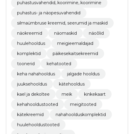
puhastusvahendid, koorimine, koorimine
puhastus- ja näopesuvahendid
silmaümbruse kreemid, seerumid ja maskid
näokreemid
näomaskid
näoõlid
huulehooldus
meigieemaldajad
komplektid
päikesekaitsekreemid
toonerid
kehatooted
keha nahahooldus
jalgade hooldus
juuksehooldus
kätehooldus
kael ja dekoltee
meik
kinkekaart
kehahooldustooted
meigitooted
kätekreemid
nahahoolduskomplektid
huulehooldustooted