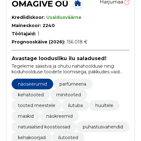
OMAGIVE OÜ
Harjumaa
Krediidiskoor:
Usaldusväärne
Maineskoor:
2240
Töötajaid:
1
Prognooskäive (2026):
156 018 €
Avastage loodusliku ilu saladused!
Tegeleme säästva ja ohutu nahahoolduse ning
koduhoolduse toodete loomisega, pakkudes vaid
vajalikke ja efektiivseid koostisosi.
näoseerumid
parfümeeria
kehatooted
minitooted
tooted meestele
ilutuba
huultele
maskid
näokreemid
naturaalsed koostisosad
puhastusvahendid
kehakoorijad
ilutooted