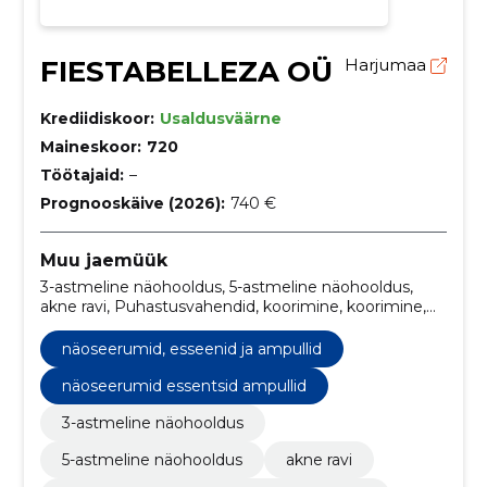
FIESTABELLEZA OÜ
Harjumaa
Krediidiskoor:
Usaldusväärne
Maineskoor:
720
Töötajaid:
–
Prognooskäive (2026):
740 €
Muu jaemüük
3-astmeline näohooldus, 5-astmeline näohooldus,
akne ravi, Puhastusvahendid, koorimine, koorimine,
Puhastus- ja näopesuvahendid, Silmaümbruse
kreemid, seerumid ja maskid, Näokreemid,
näoseerumid, esseenid ja ampullid
Näoseerumid, esseenid ja ampullid, näomaskid,
näoõlid
näoseerumid essentsid ampullid
3-astmeline näohooldus
5-astmeline näohooldus
akne ravi