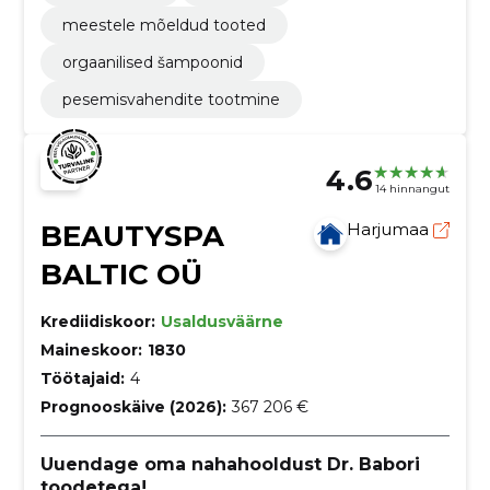
meestele mõeldud tooted
orgaanilised šampoonid
pesemisvahendite tootmine
4.6
14 hinnangut
BEAUTYSPA
Harjumaa
BALTIC OÜ
Krediidiskoor:
Usaldusväärne
Maineskoor:
1830
Töötajaid:
4
Prognooskäive (2026):
367 206 €
Uuendage oma nahahooldust Dr. Babori
toodetega!