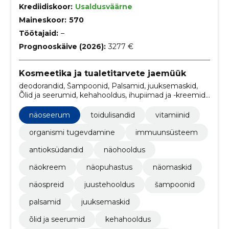
Krediidiskoor:
Usaldusväärne
Maineskoor:
570
Töötajaid:
–
Prognooskäive (2026):
3277 €
Kosmeetika ja tualetitarvete jaemüük
deodorandid, Šampoonid, Palsamid, juuksemaskid,
Õlid ja seerumid, kehahooldus, ihupiimad ja -kreemid,
kehamaskid ja -koorijad, kehaõlid, juustehooldus
näoseerum
toidulisandid
vitamiinid
organismi tugevdamine
immuunsüsteem
antioksüdandid
näohooldus
näokreem
näopuhastus
näomaskid
näospreid
juustehooldus
šampoonid
palsamid
juuksemaskid
õlid ja seerumid
kehahooldus