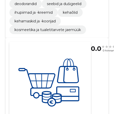
deodorandid
seebid ja dušigeelid
ihupiimad ja -kreemid
kehaõlid
kehamaskid ja -koorijad
kosmeetika ja tualetitarvete jaemüük
0.0
0 hinna