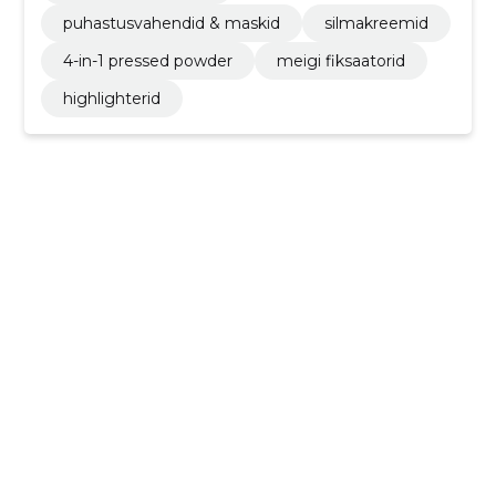
puhastusvahendid & maskid
silmakreemid
4-in-1 pressed powder
meigi fiksaatorid
highlighterid