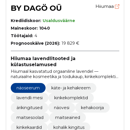
BY DAGÖ OÜ
Hiiumaa
Krediidiskoor:
Usaldusväärne
Maineskoor:
1040
Töötajaid:
4
Prognooskäive (2026):
19 829 €
Hiiumaa lavendlitooted ja
külastuselamused
Hiiumaal kasvatatud orgaaniline lavendel —
naturaalne kosmeetika ja toidukaup, kinkekomplektid
ning hooajalised taluelamused. Veebipood ja
kohapealne külastusvõimalus.
näoseerum
käte- ja kehakreem
lavendli mesi
kinkekomplektid
ärikingitused
näovesi
kehakoorija
maitsesoolad
maitseained
kinkekaardid
kohalik kingitus