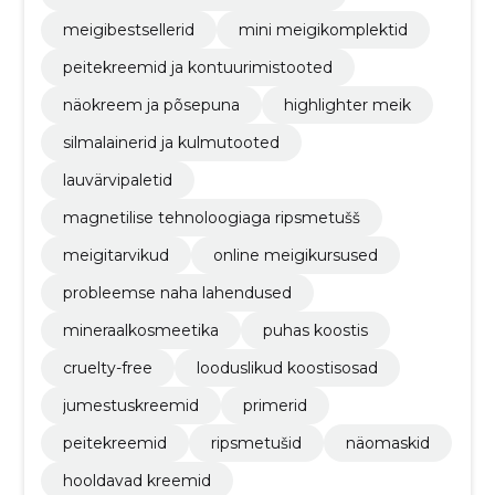
meigibestsellerid
mini meigikomplektid
peitekreemid ja kontuurimistooted
näokreem ja põsepuna
highlighter meik
silmalainerid ja kulmutooted
lauvärvipaletid
magnetilise tehnoloogiaga ripsmetušš
meigitarvikud
online meigikursused
probleemse naha lahendused
mineraalkosmeetika
puhas koostis
cruelty-free
looduslikud koostisosad
jumestuskreemid
primerid
peitekreemid
ripsmetušid
näomaskid
hooldavad kreemid