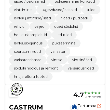
rauad / pakiraamid
pukseerimine/ konksud
vintsimine
tugevdused/ kaitsed
tuled
lenks/ juhtimine/ lisad
riided / pudipadi
rehvid
veljed
uued sõidukid
hoolduskomplektid
led tuled
lenksusoojendus
pukseerimine
sportsummutid
variaator
variaatoririhmad
vintsid
vintsinöörid
sõiduki hooldus ja remont
väliseiklusriided
hnt järelturu tooted
4.7
3 hinnangut
CASTRUM
Tartumaa