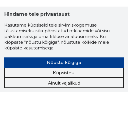
Hindame teie privaatsust
Kasutame küpsiseid teie sirvimiskogemuse
täiustamiseks, isikupärastatud reklaamide või sisu
pakkumiseks ja oma liikluse analüüsimiseks. Kui
klõpsate "nõustu kõigiga", nõustute kõikide meie
küpsiste kasutamisega.
Nõustu kõigiga
Küpsistest
Ainult vajalikud
Storybook