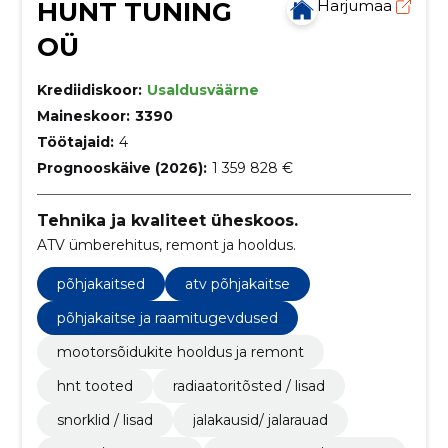
HUNT TUNING
Harjumaa
OÜ
Krediidiskoor:
Usaldusväärne
Maineskoor:
3390
Töötajaid:
4
Prognooskäive (2026):
1 359 828 €
Tehnika ja kvaliteet üheskoos.
ATV ümberehitus, remont ja hooldus.
põhjakaitsed
atv põhjakaitse
põhjakaitse ja raamitugevdused
mootorsõidukite hooldus ja remont
hnt tooted
radiaatoritõsted / lisad
snorklid / lisad
jalakausid/ jalarauad