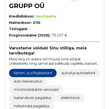
GRUPP OÜ
Krediidiskoor:
Neutraalne
Maineskoor:
2110
Töötajaid:
–
Prognooskäive (2026):
79 037 €
Varustame sõiduki Sinu stiiliga, meie
tarvikutega!
Meie kirg on aidata teil muuta oma sõiduk
unikaalseks ning samal ajal pakkuda vajalikku kaitset
ja funktsionaalsust. Oleme teie usaldusväärne partner
sõidukite täiustamisel ja turvalisuse tagamisel.
karteri- ja põhjakaitsed
autod ja autotarbed
auto lisavarustus
mootorsõidukite varuosad
lisatarvikute paigaldus
elektritööd
helitehnika paigaldus