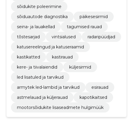
sõidukite poleerimine
sõiduautode diagnostika
päikesesirmid
seina- ja lauakellad
tagumised rauad
tõstesarjad
vintsialused
radaripüüdjad
katusereelingud ja katuseraamid
kastikatted
kastirauad
kere- ja tiivalaiendid
küljesirmid
led lisatuled ja tarvikud
armytek led-lambid ja tarvikud
esirauad
astmelauad ja küljerauad
kapotikaitsed
mootorsõidukite lisaseadmete hulgimüük