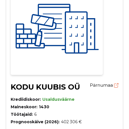
KODU KUUBIS OÜ
Pärnumaa
Krediidiskoor:
Usaldusväärne
Maineskoor:
1430
Töötajaid:
6
Prognooskäive (2026):
402 306 €