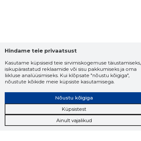
Hindame teie privaatsust
Kasutame küpsiseid teie sirvimiskogemuse täiustamiseks,
isikupärastatud reklaamide või sisu pakkumiseks ja oma
liikluse analüüsimiseks. Kui klõpsate "nõustu kõigiga",
nõustute kõikide meie küpsiste kasutamisega.
Storybook
Nõustu kõigiga
Chrome laiendus
Küpsistest
Ainult vajalikud
Storybooki laiendus ütleb Sulle, mis firma
veebilehel Sa parajasti viibid ja kui usaldusväärne
see firma täna on.
LAADI LAIENDUS ALLA