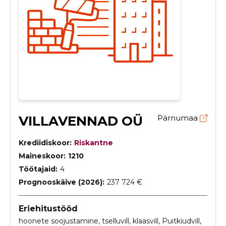
VILLAVENNAD OÜ
Pärnumaa
Krediidiskoor:
Riskantne
Maineskoor:
1210
Töötajaid:
4
Prognooskäive (2026):
237 724 €
Eriehitustööd
hoonete soojustamine, tselluvill, klaasvill, Puitkiudvill,