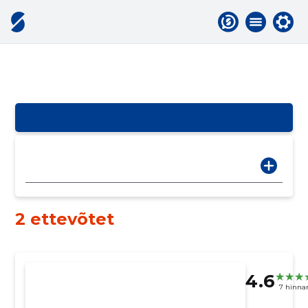
2 ettevõtet
4.6
7 hinna