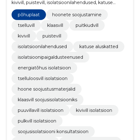
kivivill, puistevill, isolatsioonilahendused, katuse
aluskatted, isolatsioonipaigaldusteenused,
energiatõhus isolatsioon
põhuplaat
hoonete soojustamine
tselluvill
klaasvill
puitkiudvill
kivivill
puistevill
isolatsioonilahendused
katuse aluskatted
isolatsioonipaigaldusteenused
energiatõhus isolatsioon
tselluloosvill isolatsioon
hoone soojustusmaterjalid
klaasvill soojusisolatsiooniks
puuvillavill isolatsioon
kivivill isolatsioon
pulkvill isolatsioon
soojusisolatsiooni konsultatsioon