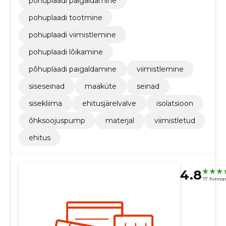
pohuplaadi paigaldamine
pohuplaadi tootmine
pohuplaadi viimistlemine
pohuplaadi lõikamine
põhuplaadi paigaldamine
viimistlemine
siseseinad
maaküte
seinad
sisekliima
ehitusjärelvalve
isolatsioon
õhksoojuspump
materjal
viimistletud
ehitus
4.8
17 hinna