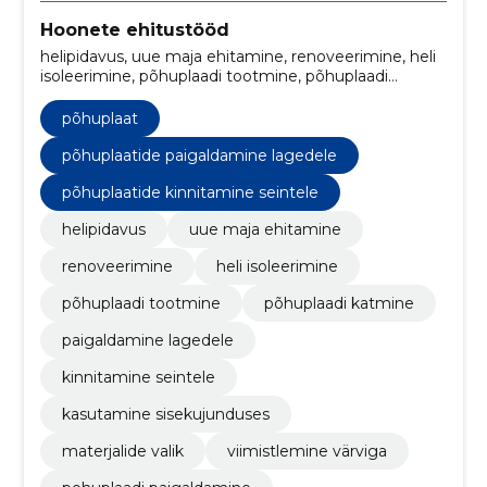
Hoonete ehitustööd
helipidavus, uue maja ehitamine, renoveerimine, heli
isoleerimine, põhuplaadi tootmine, põhuplaadi
katmine, paigaldamine lagedele, kinnitamine seintele,
kasutamine sisekujunduses, materjalide valik
põhuplaat
põhuplaatide paigaldamine lagedele
põhuplaatide kinnitamine seintele
helipidavus
uue maja ehitamine
renoveerimine
heli isoleerimine
põhuplaadi tootmine
põhuplaadi katmine
paigaldamine lagedele
kinnitamine seintele
kasutamine sisekujunduses
materjalide valik
viimistlemine värviga