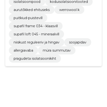
isolatsioonipood
koduisolatsioonitooted
aurutõkked ehituseks
werrowool k
puitkiud-puistevill
supafil frame 034 - klaasvill
supafil loft 045 - mineraalvill
niiskust reguleeriv ja hingav
soojapidav
allergiavaba
müra summutav
pragudeta isolatsioonikiht