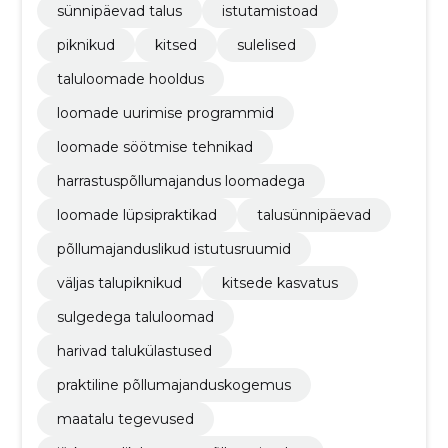
sünnipäevad talus
istutamistoad
piknikud
kitsed
sulelised
taluloomade hooldus
loomade uurimise programmid
loomade söötmise tehnikad
harrastuspõllumajandus loomadega
loomade lüpsipraktikad
talusünnipäevad
põllumajanduslikud istutusruumid
väljas talupiknikud
kitsede kasvatus
sulgedega taluloomad
harivad talukülastused
praktiline põllumajanduskogemus
maatalu tegevused