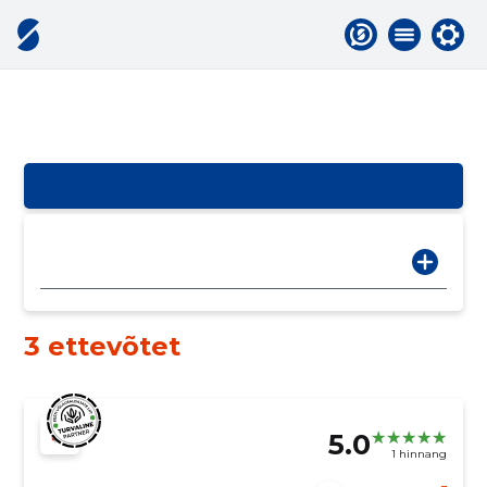
3 ettevõtet
5.0
1 hinnang