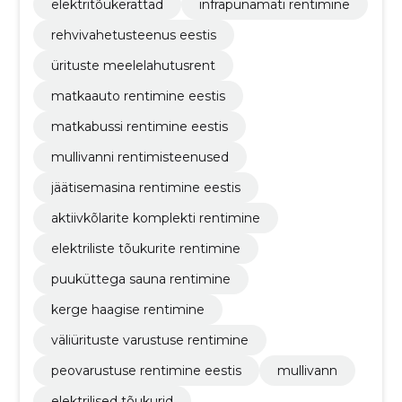
elektritõukerattad
infrapunamati rentimine
rehvivahetusteenus eestis
ürituste meelelahutusrent
matkaauto rentimine eestis
matkabussi rentimine eestis
mullivanni rentimisteenused
jäätisemasina rentimine eestis
aktiivkõlarite komplekti rentimine
elektriliste tõukurite rentimine
puuküttega sauna rentimine
kerge haagise rentimine
väliürituste varustuse rentimine
peovarustuse rentimine eestis
mullivann
elektrilised tõukurid