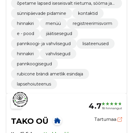
õpetame lapsed iseseisvalt riietuma, sööma ja
mängima
sünnipäevade pidamine
kontaktid
hinnakiri
menüü
registreerimisvorm
e - pood
jäätisesegud
pannkoogi- ja vahvlisegud
lisateenused
hinnakiri
vahvlisegud
pannkoogisegud
rubicone brändi ametlik esindaja
lapsehoiuteenus
4.7
18 hinnangut
TAKO OÜ
Tartumaa