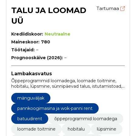
TALU JA LOOMAD
Tartumaa
UÜ
Krediidiskoor:
Neutraalne
Maineskoor:
780
Töötajaid:
–
Prognooskäive (2026):
–
Lambakasvatus
Õppeprogrammid loomadega, loomade toitmine,
hobitalu, lüpsmine, sünnipäevad talus, istutamistoad,
piknikud, kitsed, Lambad, Hobused
mänguväljak
pannkoogimasina ja wok-panni rent
batuudirent
õppeprogrammid loomadega
loomade toitmine
hobitalu
lüpsmine