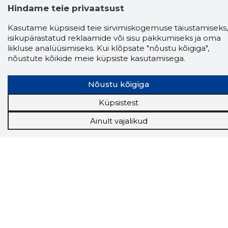
Hindame teie privaatsust
Kasutame küpsiseid teie sirvimiskogemuse täiustamiseks,
isikupärastatud reklaamide või sisu pakkumiseks ja oma
liikluse analüüsimiseks. Kui klõpsate "nõustu kõigiga",
nõustute kõikide meie küpsiste kasutamisega.
Nõustu kõigiga
Storybook
Chrome laiendus
Küpsistest
Ainult vajalikud
Storybooki laiendus ütleb Sulle, mis firma
veebilehel Sa parajasti viibid ja kui usaldusväärne
see firma täna on.
LAADI LAIENDUS ALLA
Näed helistaja tausta!
Storybooki Äpp toob
Sinuni
OTSEKONTAKTID
400 000 Eesti
ettevõtte ja isikute kohta (juhid, ametnikud).
Andmed on rikastatud maksevõime ja
finantsinfoga.