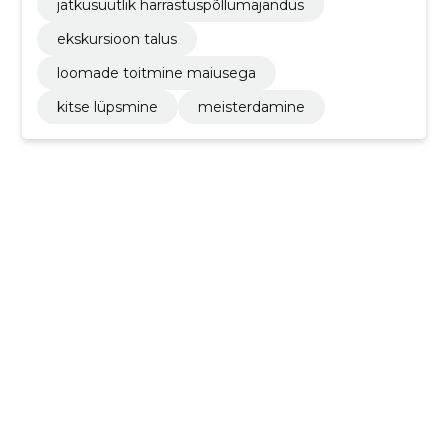
jätkusuutlik harrastuspõllumajandus
ekskursioon talus
loomade toitmine maiusega
kitse lüpsmine
meisterdamine