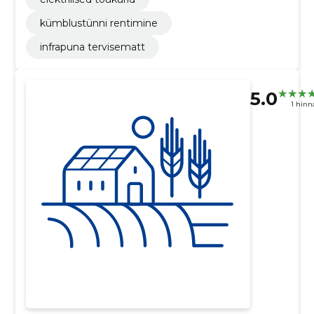
kümblustünni rentimine
infrapuna tervisematt
5.0
1 hin