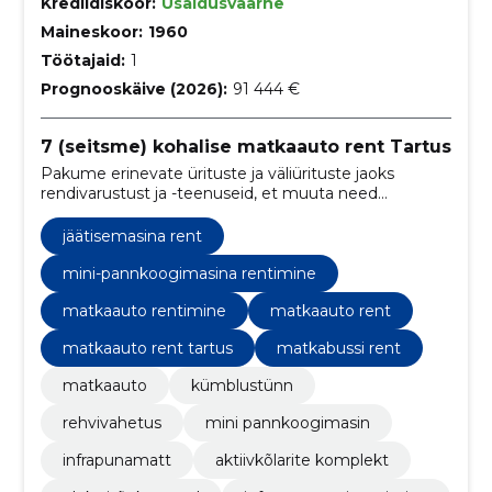
Krediidiskoor:
Usaldusväärne
Maineskoor:
1960
Töötajaid:
1
Prognooskäive (2026):
91 444 €
7 (seitsme) kohalise matkaauto rent Tartus
Pakume erinevate ürituste ja väliürituste jaoks
rendivarustust ja -teenuseid, et muuta need
meeldejäävaks ja eriliseks. Matkaauto ja
kümblustünnide rent
jäätisemasina rent
mini-pannkoogimasina rentimine
matkaauto rentimine
matkaauto rent
matkaauto rent tartus
matkabussi rent
matkaauto
kümblustünn
rehvivahetus
mini pannkoogimasin
infrapunamatt
aktiivkõlarite komplekt