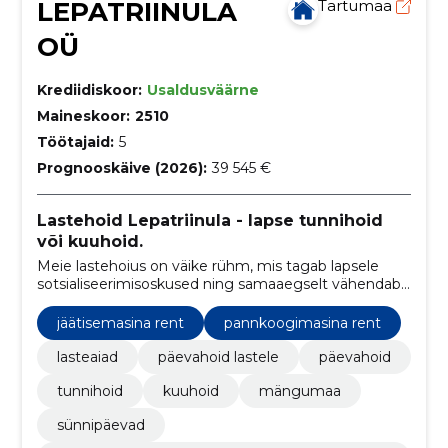
LEPATRIINULA
Tartumaa
OÜ
Krediidiskoor:
Usaldusväärne
Maineskoor:
2510
Töötajaid:
5
Prognooskäive (2026):
39 545 €
Lastehoid Lepatriinula - lapse tunnihoid
või kuuhoid.
Meie lastehoius on väike rühm, mis tagab lapsele
sotsialiseerimisoskused ning samaaegselt vähendab
see lapse suures grupis tingitud stressi, mis lasteaias
on tihti haigestumise peamiseks põhjuseks.
jäätisemasina rent
pannkoogimasina rent
lasteaiad
päevahoid lastele
päevahoid
tunnihoid
kuuhoid
mängumaa
sünnipäevad