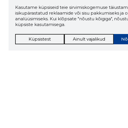
Kasutame küpsiseid teie sirvimiskogemuse täiustami
isikupärastatud reklaamide või sisu pakkumiseks ja o
analüüsimiseks. Kui klõpsate "nõustu kõigiga", nõust
küpsiste kasutamisega.
Küpsistest
Ainult vajalikud
Nõ
Storybo
Storybook
firma v
kui usa
Chrome laiendus
LAADI