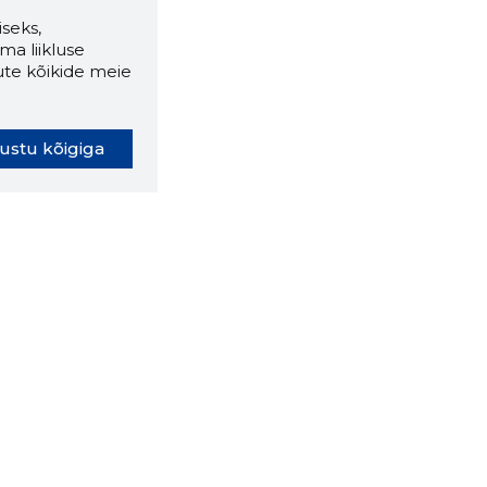
seks,
ma liikluse
ute kõikide meie
ustu kõigiga
oki laiendus ütleb Sulle, mis
eebilehel Sa parajasti viibid ja
ldusväärne see firma täna on.
 LAIENDUS ALLA