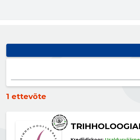
1 ettevõte
TRIHHOLOOGIA
Krediidiskoor:
Usaldusväärne