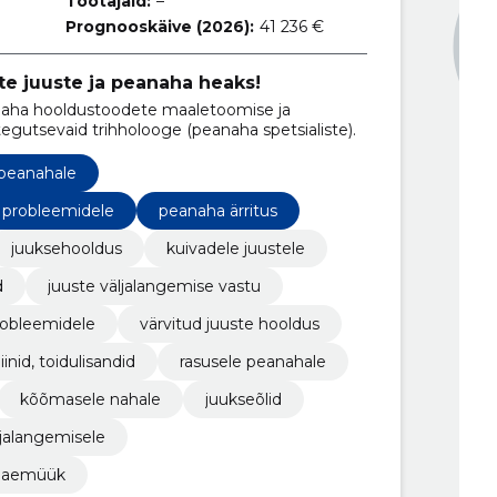
Töötajaid:
–
Prognooskäive (2026):
41 236 €
te juuste ja peanaha heaks!
anaha hooldustoodete maaletoomise ja
gutsevaid trihholooge (peanaha spetsialiste).
 peanahale
a probleemidele
peanaha ärritus
juuksehooldus
kuivadele juustele
d
juuste väljalangemise vastu
probleemidele
värvitud juuste hooldus
inid, toidulisandid
rasusele peanahale
kõõmasele nahale
juukseõlid
ljalangemisele
e jaemüük