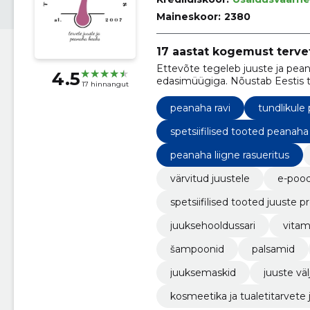
Maineskoor:
2380
17 aastat kogemust terve
Ettevõte tegeleb juuste ja pe
4.5
edasimüügiga. Nõustab Eestis te
17 hinnangut
peanaha ravi
tundlikule
spetsiifilised tooted peanah
peanaha liigne rasueritus
värvitud juustele
e-poo
spetsiifilised tooted juuste 
juuksehooldussari
vitami
šampoonid
palsamid
juuksemaskid
juuste vä
kosmeetika ja tualetitarvet