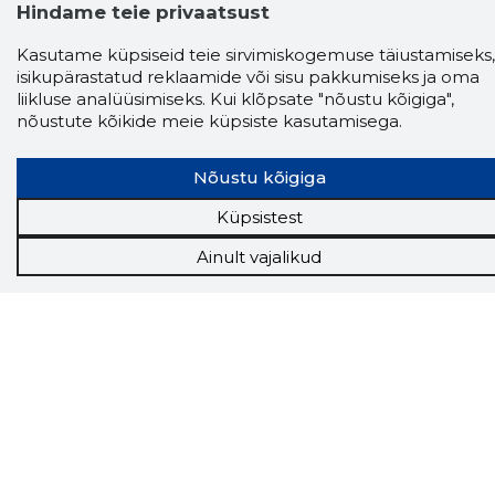
Hindame teie privaatsust
Kasutame küpsiseid teie sirvimiskogemuse täiustamiseks,
isikupärastatud reklaamide või sisu pakkumiseks ja oma
liikluse analüüsimiseks. Kui klõpsate "nõustu kõigiga",
nõustute kõikide meie küpsiste kasutamisega.
Nõustu kõigiga
Küpsistest
Ainult vajalikud
Storybook
Chrome laiendus
Storybooki laiendus ütleb Sulle, mis firma
veebilehel Sa parajasti viibid ja kui usaldusväärne
see firma täna on.
LAADI LAIENDUS ALLA
Näed helistaja tausta!
Storybooki Äpp toob