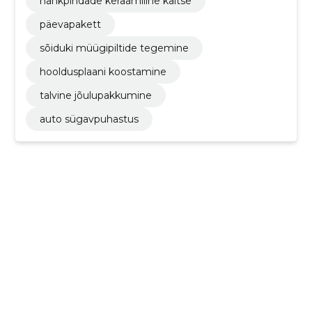
nahkpindade keraamiline kaitse
päevapakett
sõiduki müügipiltide tegemine
hooldusplaani koostamine
talvine jõulupakkumine
auto sügavpuhastus