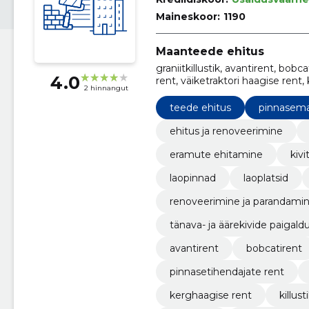
Maineskoor:
1190
Maanteede ehitus
graniitkillustik, avantirent, bob
4.0
rent, väiketraktori haagise rent, k
2 hinnangut
tootmispindade rent, Üldehitus
teede ehitus
pinnasema
ehitus ja renoveerimine
eramute ehitamine
kiv
laopinnad
laoplatsid
renoveerimine ja parandami
tänava- ja äärekivide paigald
avantirent
bobcatirent
pinnasetihendajate rent
kerghaagise rent
killust