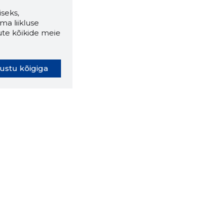
seks,
ma liikluse
ute kõikide meie
ustu kõigiga
oki laiendus ütleb Sulle, mis
eebilehel Sa parajasti viibid ja
ldusväärne see firma täna on.
 LAIENDUS ALLA