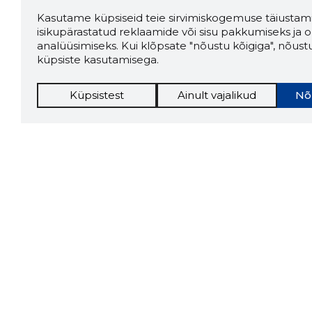
Kasutame küpsiseid teie sirvimiskogemuse täiustami
isikupärastatud reklaamide või sisu pakkumiseks ja o
analüüsimiseks. Kui klõpsate "nõustu kõigiga", nõust
küpsiste kasutamisega.
Küpsistest
Ainult vajalikud
Nõ
Storybo
Storybook
firma v
kui usa
Chrome laiendus
LAADI