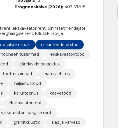
Töötajaid:
3
Prognooskäive (2026):
402 698 €
catirent, ekskavaatorirent, pinnasetihendajate
erghaagise rent, killustik, lao- ja
terjalide müük
maanteede ehitus
hooneehitusfirmad
ekskavaatoritööd
iteed
äärekivide paigaldus
tootmispinnad
eramu ehitus
ne
haljastustööd
us
kallurteenus
kaevetööd
ekskavaatorirent
väiketraktori haagise rent
ik
graniitkillustik
aiad ja värvaad