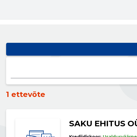
1 ettevõte
SAKU EHITUS O
Krediidiskoor:
Usaldusväärne