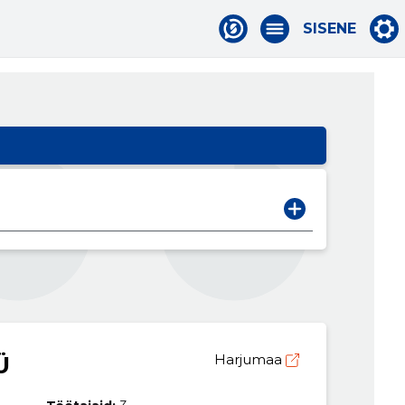
SISENE
Ü
Harjumaa