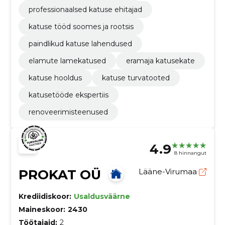
professionaalsed katuse ehitajad
katuse tööd soomes ja rootsis
paindlikud katuse lahendused
elamute lamekatused
eramaja katusekate
katuse hooldus
katuse turvatooted
katusetööde ekspertiis
renoveerimisteenused
4.9
8 hinnangut
PROKAT OÜ
Lääne-Virumaa
Krediidiskoor:
Usaldusväärne
Maineskoor:
2430
Töötajaid:
2