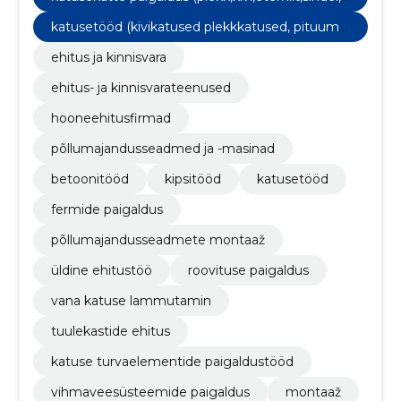
vc)
katusetööd (kivikatused plekkkatused, pituume
n)
ehitus ja kinnisvara
ehitus- ja kinnisvarateenused
hooneehitusfirmad
põllumajandusseadmed ja -masinad
betoonitööd
kipsitööd
katusetööd
fermide paigaldus
põllumajandusseadmete montaaž
üldine ehitustöö
roovituse paigaldus
vana katuse lammutamin
tuulekastide ehitus
katuse turvaelementide paigaldustööd
vihmaveesüsteemide paigaldus
montaaž