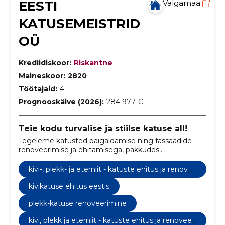
EESTI
Valgamaa
KATUSEMEISTRID
OÜ
Krediidiskoor:
Riskantne
Maineskoor:
2820
Töötajaid:
4
Prognooskäive (2026):
284 977 €
Teie kodu turvalise ja stiilse katuse all!
Tegeleme katusted paigaldamise ning fassaadide
renoveerimise ja ehitamisega, pakkudes
kõrgekvaliteedilist meisterlikkust ja pühendumust
klientide ootuste ületamiseks.
kivi-, plekk- ja eterniit - katuste ehitus ja renove
erimine
kivikatuse ehitus eestis
plekk-katuse renoveerimine
kivi, plekk ja eterniit - katuste ehitus ja renoveeri