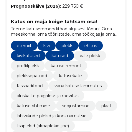
Prognooskäive (2026):
229 750 €
Katus on maja kõige tähtsam osa!
Teeme katuseremonditööd algusest lõpuni! Oma
meeskonna, oma tööriistade, oma töökojas ja oma
suurepäraste ametialaste teadmistega!
eterniit
kivi
plekk
ehitus
kivikatused
katused
valtsplekk
profiilplekk
katuse remont
plekksepatööd
katusekate
fassaaditööd
vana katuse lammutus
aluskatte paigaldus ja roovitus
katuse rihtimine
soojustamine
plaat
läbiviikude plekid ja korstnamütsid
lisaplekid (aknaplekid, jne)