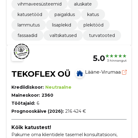
vihmaveesüsteemid
aluskate
katusetööd
paigaldus
katus
lammutus
lisaplekid
plekitööd
fassaadid
valtskatused
turvatooted
5.0
3 hinnangut
TEKOFLEX OÜ
Lääne-Virumaa
Krediidiskoor:
Neutraalne
Maineskoor:
2360
Töötajaid:
6
Prognooskäive (2026):
216 424 €
Kõik katustest!
Pakume oma klientidele tasemel konsultatsiooni,