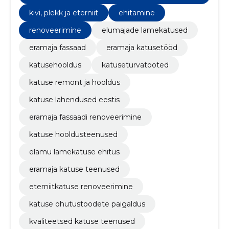
mine
kivi, plekk ja eterniit
ehitamine
renoveerimine
elumajade lamekatused
eramaja fassaad
eramaja katusetööd
katusehooldus
katuseturvatooted
katuse remont ja hooldus
katuse lahendused eestis
eramaja fassaadi renoveerimine
katuse hooldusteenused
elamu lamekatuse ehitus
eramaja katuse teenused
eterniitkatuse renoveerimine
katuse ohutustoodete paigaldus
kvaliteetsed katuse teenused