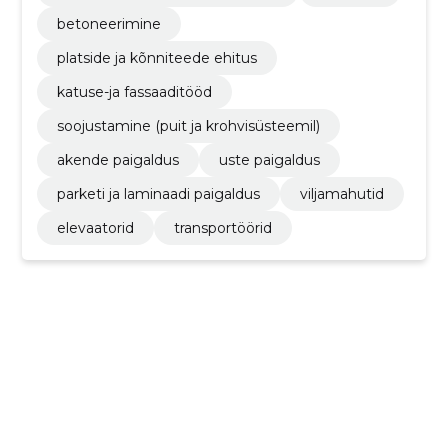
betoneerimine
platside ja kõnniteede ehitus
katuse-ja fassaaditööd
soojustamine (puit ja krohvisüsteemil)
akende paigaldus
uste paigaldus
parketi ja laminaadi paigaldus
viljamahutid
elevaatorid
transportöörid