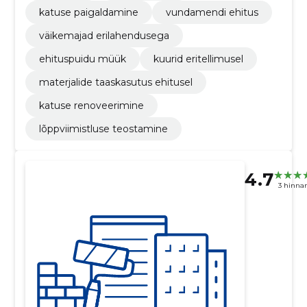
katuse paigaldamine
vundamendi ehitus
väikemajad erilahendusega
ehituspuidu müük
kuurid eritellimusel
materjalide taaskasutus ehitusel
katuse renoveerimine
lõppviimistluse teostamine
4.7
3 hinna