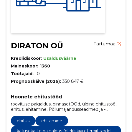
DIRATON OÜ
Tartumaa
Krediidiskoor:
Usaldusväärne
Maineskoor:
1360
Töötajaid:
10
Prognooskäive (2026):
350 847 €
Hoonete ehitustööd
roovituse paigaldus, pinnasetÖÖd, üldine ehitustöö,
ehitus, ehitamine, Põllumajandusseadmed ja -
masinad, betoonitööd, kipsitööd, Katusetööd, fermide
paigaldus
ehitus
ehitamine
katusekatte paigaldus (plekk,kivi,eterniit,sindel,p