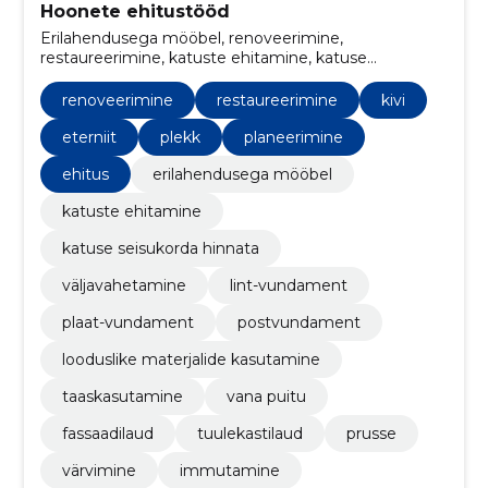
Hoonete ehitustööd
Erilahendusega mööbel, renoveerimine,
restaureerimine, katuste ehitamine, katuse
seisukorda hinnata, väljavahetamine, Kivi, Eterniit,
plekk, lint-vundament
renoveerimine
restaureerimine
kivi
eterniit
plekk
planeerimine
ehitus
erilahendusega mööbel
katuste ehitamine
katuse seisukorda hinnata
väljavahetamine
lint-vundament
plaat-vundament
postvundament
looduslike materjalide kasutamine
taaskasutamine
vana puitu
fassaadilaud
tuulekastilaud
prusse
värvimine
immutamine