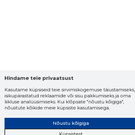
Hindame teie privaatsust
Storybook
Kasutame küpsiseid teie sirvimiskogemuse täiustamiseks,
isikupärastatud reklaamide või sisu pakkumiseks ja oma
Chrome laiendus
liikluse analüüsimiseks. Kui klõpsate "nõustu kõigiga",
nõustute kõikide meie küpsiste kasutamisega.
Storybooki laiendus ütleb Sulle, mis firma
veebilehel Sa parajasti viibid ja kui usaldusväärne
see firma täna on.
LAADI LAIENDUS ALLA
Nõustu kõigiga
Küpsistest