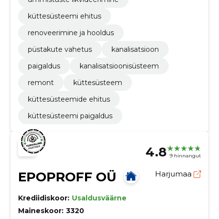
küttesüsteemi ehitus
renoveerimine ja hooldus
püstakute vahetus
kanalisatsioon
paigaldus
kanalisatsioonisüsteem
remont
küttesüsteem
küttesüsteemide ehitus
küttesüsteemi paigaldus
4.8
9 hinnangut
EPOPROFF OÜ
Harjumaa
Krediidiskoor:
Usaldusväärne
Maineskoor:
3320