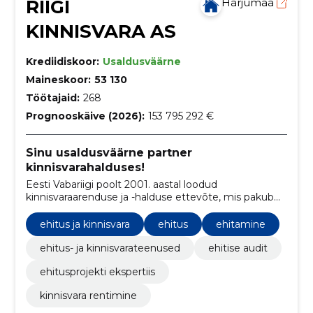
RIIGI
Harjumaa
KINNISVARA AS
Krediidiskoor:
Usaldusväärne
Maineskoor:
53 130
Töötajaid:
268
Prognooskäive (2026):
153 795 292 €
Sinu usaldusväärne partner
kinnisvarahalduses!
Eesti Vabariigi poolt 2001. aastal loodud
kinnisvaraarenduse ja -halduse ettevõte, mis pakub
tõhusaid teenuseid peamiselt riigiasutustele ja
avalikele teenuste pakkujatele.
ehitus ja kinnisvara
ehitus
ehitamine
ehitus- ja kinnisvarateenused
ehitise audit
ehitusprojekti ekspertiis
kinnisvara rentimine