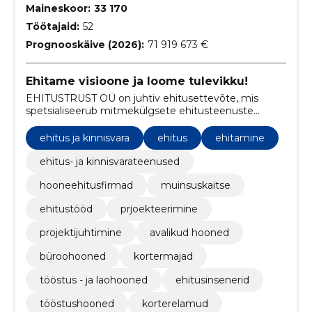
Maineskoor:
33 170
Töötajaid:
52
Prognooskäive (2026):
71 919 673 €
Ehitame visioone ja loome tulevikku!
EHITUSTRUST OÜ on juhtiv ehitusettevõte, mis
spetsialiseerub mitmekülgsete ehitusteenuste
pakkumisele alates tööstushoonetest ja avalikest
hoonetest kuni büroohoonete ning korterelamuteni.
ehitus ja kinnisvara
ehitus
ehitamine
ehitus- ja kinnisvarateenused
hooneehitusfirmad
muinsuskaitse
ehitustööd
prjoekteerimine
projektijuhtimine
avalikud hooned
büroohooned
kortermajad
tööstus - ja laohooned
ehitusinsenerid
tööstushooned
korterelamud