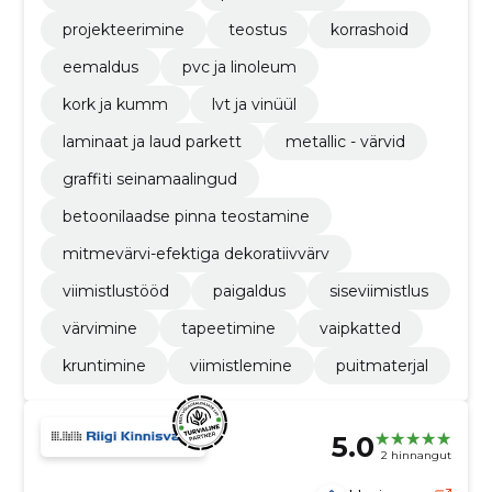
projekteerimine
teostus
korrashoid
eemaldus
pvc ja linoleum
kork ja kumm
lvt ja vinüül
laminaat ja laud parkett
metallic - värvid
graffiti seinamaalingud
betoonilaadse pinna teostamine
mitmevärvi-efektiga dekoratiivvärv
viimistlustööd
paigaldus
siseviimistlus
värvimine
tapeetimine
vaipkatted
kruntimine
viimistlemine
puitmaterjal
5.0
2 hinnangut