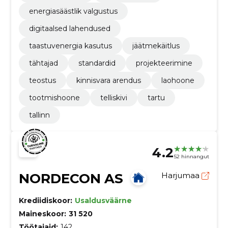
energiasäästlik valgustus
digitaalsed lahendused
taastuvenergia kasutus
jäätmekäitlus
tähtajad
standardid
projekteerimine
teostus
kinnisvara arendus
laohoone
tootmishoone
telliskivi
tartu
tallinn
4.2
52 hinnangut
NORDECON AS
Harjumaa
Krediidiskoor:
Usaldusväärne
Maineskoor:
31 520
Töötajaid:
142