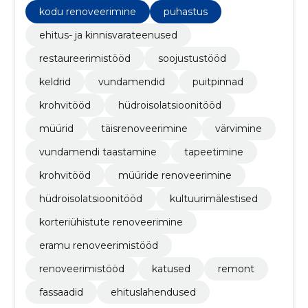
kodu renoveerimine
puhastus
ehitus- ja kinnisvarateenused
restaureerimistööd
soojustustööd
keldrid
vundamendid
puitpinnad
krohvitööd
hüdroisolatsioonitööd
müürid
täisrenoveerimine
värvimine
vundamendi taastamine
tapeetimine
krohvitööd
müüride renoveerimine
hüdroisolatsioonitööd
kultuurimälestised
korteriühistute renoveerimine
eramu renoveerimistööd
renoveerimistööd
katused
remont
fassaadid
ehituslahendused