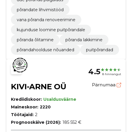
põrandate lihvimistööd
vana põranda renoveerimine
kujunduse loomine puitpõrandale
põranda õlitamine
põranda lakkimine
põrandahoolduse nõuanded
puitpõrandad
4.5
8 hinnangut
KIVI-ARNE OÜ
Pärnumaa
Krediidiskoor:
Usaldusväärne
Maineskoor:
2220
Töötajaid:
2
Prognooskäive (2026):
185 552 €