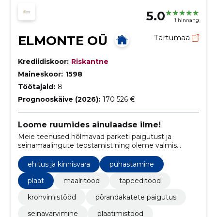
5.0
1 hinnang
ELMONTE OÜ
Tartumaa
Krediidiskoor:
Riskantne
Maineskoor:
1598
Töötajaid:
8
Prognooskäive (2026):
170 526 €
Loome ruumides ainulaadse ilme!
Meie teenused hõlmavad parketi paigutust ja
seinamaalingute teostamist ning oleme valmis
teenindama nii era- kui ka ärikliente.
ehitus ja kinnisvara
puhastamine
plaat
maalritööd
tapeeditööd
krohvimistööd
põrandakatete paigutus
seinavärvimine
plaatimistööd