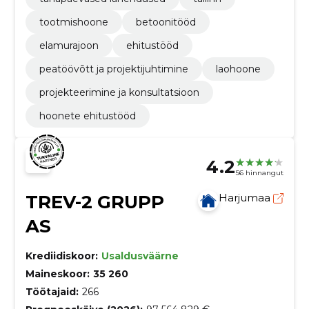
tootmishoone
betoonitööd
elamurajoon
ehitustööd
peatöövõtt ja projektijuhtimine
laohoone
projekteerimine ja konsultatsioon
hoonete ehitustööd
4.2
56 hinnangut
TREV-2 GRUPP
Harjumaa
AS
Krediidiskoor:
Usaldusväärne
Maineskoor:
35 260
Töötajaid:
266