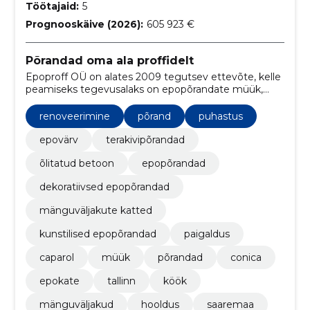
Töötajaid:
5
Prognooskäive (2026):
605 923 €
Põrandad oma ala proffidelt
Epoproff OÜ on alates 2009 tegutsev ettevõte, kelle
peamiseks tegevusalaks on epopõrandate müük,
paigaldus ja renoveerimine.
renoveerimine
põrand
puhastus
epovärv
terakivipõrandad
õlitatud betoon
epopõrandad
dekoratiivsed epopõrandad
mänguväljakute katted
kunstilised epopõrandad
paigaldus
caparol
müük
põrandad
conica
epokate
tallinn
köök
mänguväljakud
hooldus
saaremaa