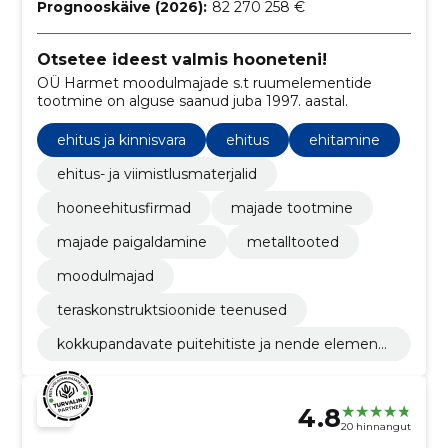
Prognooskäive (2026):
82 270 258 €
Otsetee ideest valmis hooneteni!
OÜ Harmet moodulmajade s.t ruumelementide
tootmine on alguse saanud juba 1997. aastal.
ehitus ja kinnisvara
ehitus
ehitamine
ehitus- ja viimistlusmaterjalid
hooneehitusfirmad
majade tootmine
majade paigaldamine
metalltooted
moodulmajad
teraskonstruktsioonide teenused
kokkupandavate puitehitiste ja nende elementi
de tootmine
4.8
20 hinnangut