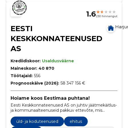
1.6
230 hinnangut
EESTI
Harj
KESKKONNATEENUSED
AS
Krediidiskoor:
Usaldusväärne
Maineskoor:
40 870
Töötajaid:
556
Prognooskäive (2026):
58 347 156 €
Hoiame koos Eestimaa puhtana!
Eesti Keskkonnateenused AS on juhtiv jäätmekäitlus-
ja kommunaalteenuseid pakkuv ettevõte, mis
spetsialiseerub olmejäätmete kogumisele,
ehitusjäätmete käitlemisele, taaskasutatavate
üld- ja koduteenused
ehitus
jäätmete kokkuostule ning mitmetele muudele