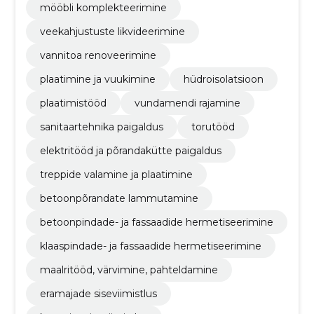
mööbli komplekteerimine
veekahjustuste likvideerimine
vannitoa renoveerimine
plaatimine ja vuukimine
hüdroisolatsioon
plaatimistööd
vundamendi rajamine
sanitaartehnika paigaldus
torutööd
elektritööd ja põrandakütte paigaldus
treppide valamine ja plaatimine
betoonpõrandate lammutamine
betoonpindade- ja fassaadide hermetiseerimine
klaaspindade- ja fassaadide hermetiseerimine
maalritööd, värvimine, pahteldamine
eramajade siseviimistlus