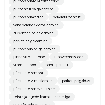
puitpõrandate viimistlemine
puitparketi paigaldamine
puitpõrandakatted
dekoratiivparkett
vana põranda eemaldamine
aluskihtide paigaldamine
parketi paigaldamine
puitpõranda paigaldamine
pinna viimistlemine
renoveerimistööd
viimistlustööd
seinte parkett
põrandate remont
põrandate viimistlemine
parketi paigaldus
põrandate renoveerimine
seinte ja lagede katmine parketiga
uue põranda paigaldus