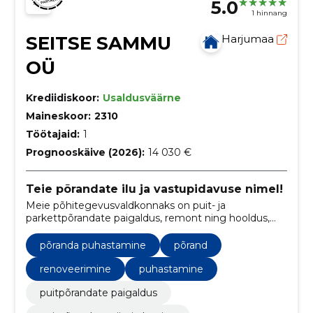
5.0
1 hinnang
SEITSE SAMMU
Harjumaa
OÜ
Krediidiskoor:
Usaldusväärne
Maineskoor:
2310
Töötajaid:
1
Prognooskäive (2026):
14 030 €
Teie põrandate ilu ja vastupidavuse nimel!
Meie põhitegevusvaldkonnaks on puit- ja
parkettpõrandate paigaldus, remont ning hooldus,
ning meie teenuseid pakutakse kogu Eestis.
põranda puhastamine
põrand
renoveerimine
puhastamine
puitpõrandate paigaldus