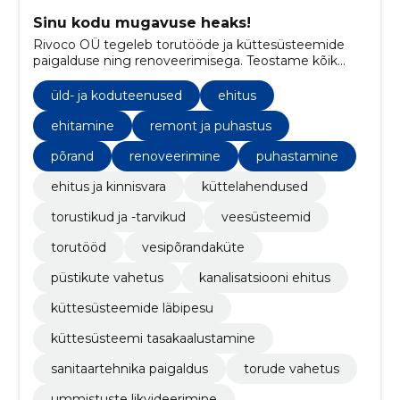
Sinu kodu mugavuse heaks!
Rivoco OÜ tegeleb torutööde ja küttesüsteemide
paigalduse ning renoveerimisega. Teostame kõik
torutööd, vee ja kanalisatsioonitööd
üld- ja koduteenused
ehitus
ehitamine
remont ja puhastus
põrand
renoveerimine
puhastamine
ehitus ja kinnisvara
küttelahendused
torustikud ja -tarvikud
veesüsteemid
torutööd
vesipõrandaküte
püstikute vahetus
kanalisatsiooni ehitus
küttesüsteemide läbipesu
küttesüsteemi tasakaalustamine
sanitaartehnika paigaldus
torude vahetus
ummistuste likvideerimine