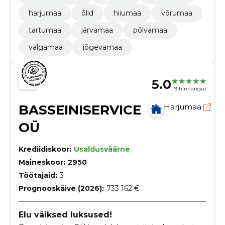
harjumaa
õlid
hiiumaa
võrumaa
tartumaa
järvamaa
põlvamaa
valgamaa
jõgevamaa
5.0
9 hinnangut
BASSEINISERVICE
Harjumaa
OÜ
Krediidiskoor:
Usaldusväärne
Maineskoor:
2950
Töötajaid:
3
Prognooskäive (2026):
733 162 €
Elu väiksed luksused!