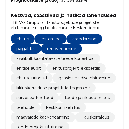
Prognooskäive (2026):
97 564 829 €
Kestvad, säästlikud ja nutikad lahendused!
TREV-2 Grupp on taristuobjektide ja rajatiste
ehitamisele ning hooldamisele keskendunud
ettevõte.
ehitus
ehitamine
arendamine
paigaldus
renoveerimine
avalikult kasutatavate teede korrashoid
ehitise audit
ehitusprojekti ekspertiis
ehitusuuringud
gaasipaigaldise ehitamine
liikluskorralduse projektide tegemine
surveseadmetööd
teede ja sildade ehitus
teehoole
keskkonnaehitus
maavarade kaevandamine
liikluskorraldus
teede projektijuhtimine