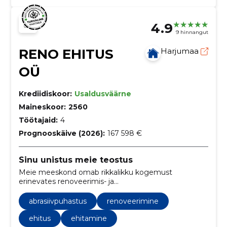
4.9
9 hinnangut
RENO EHITUS
Harjumaa
OÜ
Krediidiskoor:
Usaldusväärne
Maineskoor:
2560
Töötajaid:
4
Prognooskäive (2026):
167 598 €
Sinu unistus meie teostus
Meie meeskond omab rikkalikku kogemust
erinevates renoveerimis- ja
rekonstrueerimisprojektides. Oleme valmis võtma
vastu igasuguseid väljakutseid.
abrasiivpuhastus
renoveerimine
ehitus
ehitamine