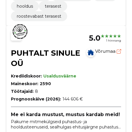
hooldus
terasest
roostevabast terasest
5.0
1 hinnang
PUHTALT SINULE
Võrumaa
OÜ
Krediidiskoor:
Usaldusväärne
Maineskoor:
2590
Töötajaid:
8
Prognooskäive (2026):
144 606 €
Me ei karda mustust, mustus kardab meid!
Pakume mitmekülgseid puhastus- ja
hooldusteenuseid, sealhulgas ehitusjärgne puhastus,