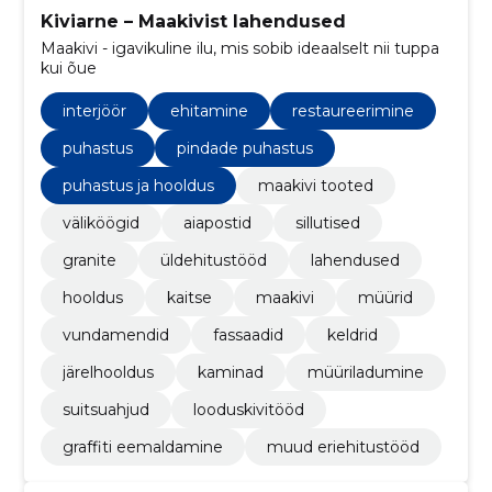
Kiviarne – Maakivist lahendused
Maakivi - igavikuline ilu, mis sobib ideaalselt nii tuppa
kui õue
interjöör
ehitamine
restaureerimine
puhastus
pindade puhastus
puhastus ja hooldus
maakivi tooted
väliköögid
aiapostid
sillutised
granite
üldehitustööd
lahendused
hooldus
kaitse
maakivi
müürid
vundamendid
fassaadid
keldrid
järelhooldus
kaminad
müüriladumine
suitsuahjud
looduskivitööd
graffiti eemaldamine
muud eriehitustööd