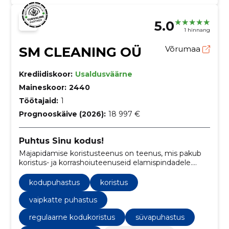
5.0
1 hinnang
SM CLEANING OÜ
Võrumaa
Krediidiskoor:
Usaldusväärne
Maineskoor:
2440
Töötajaid:
1
Prognooskäive (2026):
18 997 €
Puhtus Sinu kodus!
Majapidamise koristusteenus on teenus, mis pakub
koristus- ja korrashoiuteenuseid elamispindadele.
Need teenused on mõeldud aitama koduomanikel
säilitada puhas ja korras elukeskkond ilma vaevata ja
kodupuhastus
koristus
ajakuluta.
vaipkatte puhastus
regulaarne kodukoristus
süvapuhastus