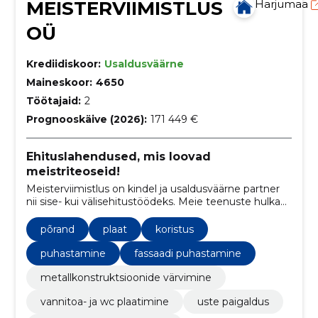
MEISTERVIIMISTLUS
Harjumaa
OÜ
Krediidiskoor:
Usaldusväärne
Maineskoor:
4650
Töötajaid:
2
Prognooskäive (2026):
171 449 €
Ehituslahendused, mis loovad
meistriteoseid!
Meisterviimistlus on kindel ja usaldusväärne partner
nii sise- kui välisehitustöödeks. Meie teenuste hulka
kuuluvad vundamendi- ja müüritööd,
siseviimistlustööd ja parketipaigaldus. Meie
põrand
plaat
koristus
professionaalne tiim tagab tipptasemel töö ja
klientide rahulolu.
puhastamine
fassaadi puhastamine
metallkonstruktsioonide värvimine
vannitoa- ja wc plaatimine
uste paigaldus