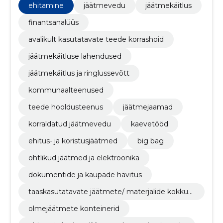
keskkonnahoidlikele teenustele.
ehitamine
jäätmevedu
jäätmekäitlus
finantsanalüüs
avalikult kasutatavate teede korrashoid
jäätmekäitluse lahendused
jäätmekäitlus ja ringlussevõtt
kommunaalteenused
teede hooldusteenus
jäätmejaamad
korraldatud jäätmevedu
kaevetööd
ehitus- ja koristusjäätmed
big bag
ohtlikud jäätmed ja elektroonika
dokumentide ja kaupade hävitus
taaskasutatavate jäätmete/ materjalide kokkuo
st
olmejäätmete konteinerid