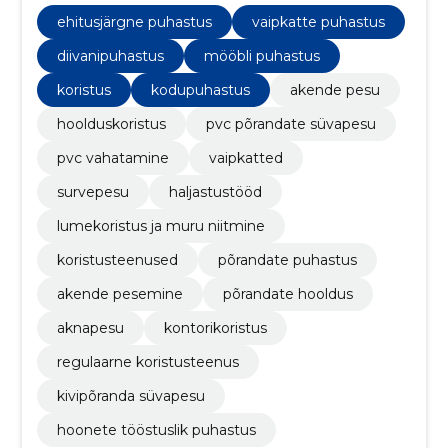
akende pesemine, vaipkatte puhastus, põrandate
hooldus, pehme mööbli puhastus ning üldine
ehitusjärgne puhastus
vaipkatte puhastus
hoolduskoristus, tagades puhtuse, kvaliteedi ja
rahulolu.
diivanipuhastus
mööbli puhastus
koristus
kodupuhastus
akende pesu
hoolduskoristus
pvc põrandate süvapesu
pvc vahatamine
vaipkatted
survepesu
haljastustööd
lumekoristus ja muru niitmine
koristusteenused
põrandate puhastus
akende pesemine
põrandate hooldus
aknapesu
kontorikoristus
regulaarne koristusteenus
kivipõranda süvapesu
hoonete tööstuslik puhastus