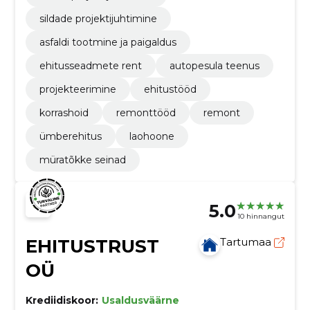
sildade projektijuhtimine
asfaldi tootmine ja paigaldus
ehitusseadmete rent
autopesula teenus
projekteerimine
ehitustööd
korrashoid
remonttööd
remont
ümberehitus
laohoone
müratõkke seinad
5.0
10 hinnangut
EHITUSTRUST
Tartumaa
OÜ
Krediidiskoor:
Usaldusväärne