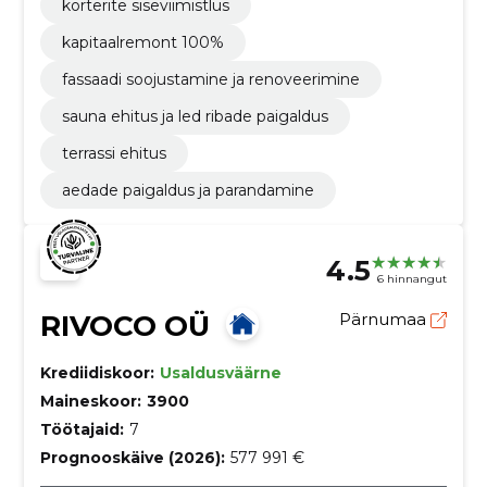
korterite siseviimistlus
kapitaalremont 100%
fassaadi soojustamine ja renoveerimine
sauna ehitus ja led ribade paigaldus
terrassi ehitus
aedade paigaldus ja parandamine
4.5
6 hinnangut
RIVOCO OÜ
Pärnumaa
Krediidiskoor:
Usaldusväärne
Maineskoor:
3900
Töötajaid:
7
Prognooskäive (2026):
577 991 €