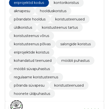
eriprojektid kodus
kontorikoristus
aknapesu
hoolduskoristus
põrandate hooldus
koristusteenused
üldkoristus
koristusteenus tartus
koristusteenus võrus
koristusteenus põlvas
salongide koristus
eriprojektide koristus
kohandatud teenused
mööbli puhastus
mööbli süvapuhastus
regulaarne koristusteenus
põranda süvapesu
koristusteenused
hoonete üldpuhastus