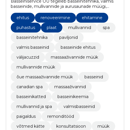
Basseiniservice OÜ tegeleb basseinitehnika, valmis
basseinide, mullivannide ja aurusaunade müügi,
ehituse ning paigaldusega.
ehitus
renoveerimine
ehitamine
puhastus
plaat
mullivannid
spa
basseinitehnika
paviljonid
valmis basseinid
basseinide ehitus
välijacuzzid
massaaživannide müük
mullivannide müük
õue massaaživannide müük
basseinid
canadian spa
massaaživannid
basseinikatted
basseinikeemia
mullivannid ja spa
valmisbasseinid
paigaldus
remonditööd
võtmed kätte
konsultatsioon
müük