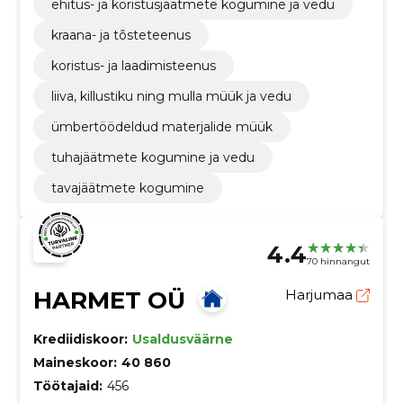
ehitus- ja koristusjäätmete kogumine ja vedu
kraana- ja tõsteteenus
koristus- ja laadimisteenus
liiva, killustiku ning mulla müük ja vedu
ümbertöödeldud materjalide müük
tuhajäätmete kogumine ja vedu
tavajäätmete kogumine
4.4
70 hinnangut
HARMET OÜ
Harjumaa
Krediidiskoor:
Usaldusväärne
Maineskoor:
40 860
Töötajaid:
456