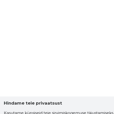
Hindame teie privaatsust
Kasutame küpsiseid teie sirvimiskogemuse täiustamiseks,