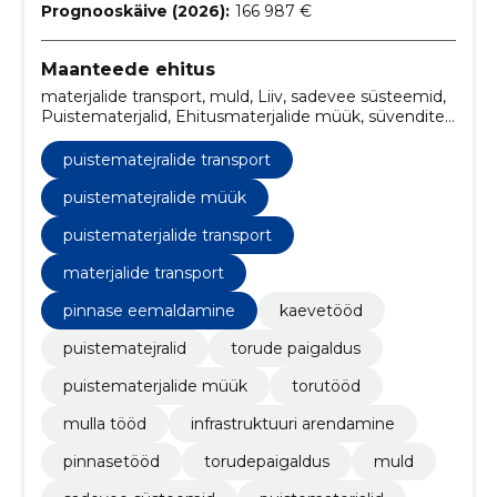
Prognooskäive (2026):
166 987 €
Maanteede ehitus
materjalide transport, muld, Liiv, sadevee süsteemid,
Puistematerjalid, Ehitusmaterjalide müük, süvendite
kaevamine, maa ettevalmistus, torustik,
torudepaigaldus
puistematejralide transport
puistematejralide müük
puistematerjalide transport
materjalide transport
pinnase eemaldamine
kaevetööd
puistematejralid
torude paigaldus
puistematerjalide müük
torutööd
mulla tööd
infrastruktuuri arendamine
pinnasetööd
torudepaigaldus
muld