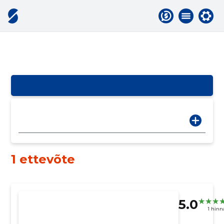
1 ettevõte
5.0
1 hin