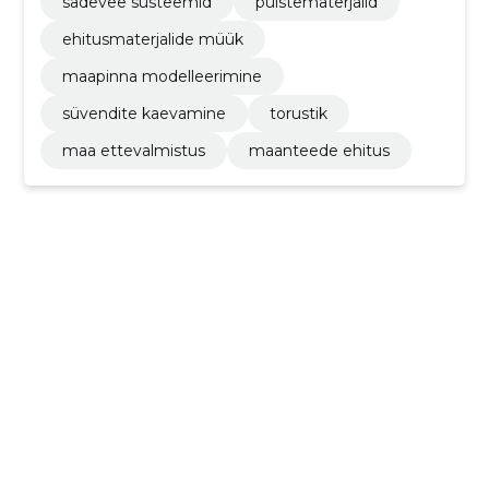
sadevee süsteemid
puistematerjalid
ehitusmaterjalide müük
maapinna modelleerimine
süvendite kaevamine
torustik
maa ettevalmistus
maanteede ehitus