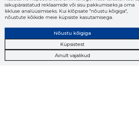
isikupärastatud reklaamide või sisu pakkumiseks ja oma
liikluse analüüsimiseks. Kui klõpsate "nõustu kõigiga",
nõustute kõikide meie küpsiste kasutamisega.
Nõustu kõigiga
Küpsistest
Ainult vajalikud
Storybook
Chrome laiendus
Storybooki laiendus ütleb Sulle, mis firma
veebilehel Sa parajasti viibid ja kui usaldusväärne
see firma täna on.
LAADI LAIENDUS ALLA
Näed helistaja tausta!
Storybooki Äpp toob
Sinuni
OTSEKONTAKTID
400 000 Eesti
ettevõtte ja isikute kohta (juhid, ametnikud).