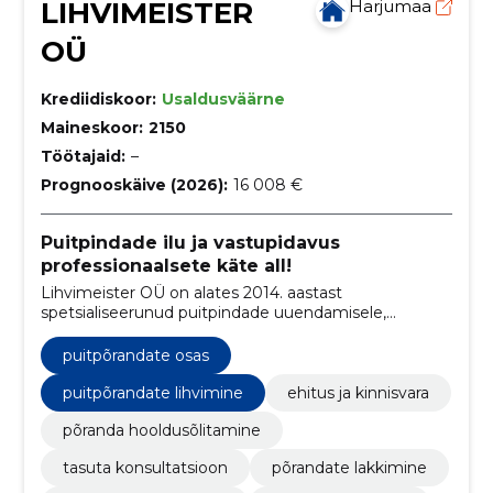
LIHVIMEISTER
Harjumaa
OÜ
Krediidiskoor:
Usaldusväärne
Maineskoor:
2150
Töötajaid:
–
Prognooskäive (2026):
16 008 €
Puitpindade ilu ja vastupidavus
professionaalsete käte all!
Lihvimeister OÜ on alates 2014. aastast
spetsialiseerunud puitpindade uuendamisele,
viimistlemisele ja hooldusele, pakkudes laialdast
kogemust ning usaldusväärsust.
puitpõrandate osas
puitpõrandate lihvimine
ehitus ja kinnisvara
põranda hooldusõlitamine
tasuta konsultatsioon
põrandate lakkimine