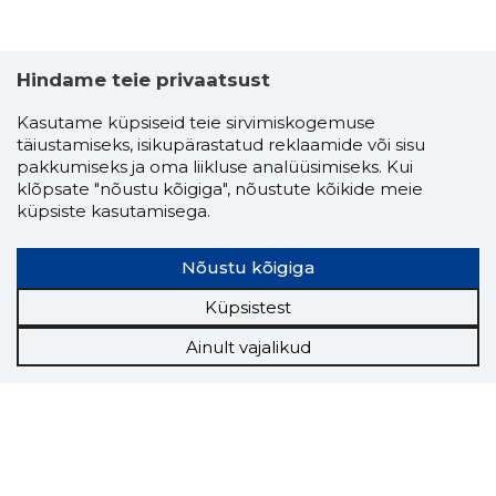
Hindame teie privaatsust
Kasutame küpsiseid teie sirvimiskogemuse
täiustamiseks, isikupärastatud reklaamide või sisu
pakkumiseks ja oma liikluse analüüsimiseks. Kui
klõpsate "nõustu kõigiga", nõustute kõikide meie
küpsiste kasutamisega.
Nõustu kõigiga
Küpsistest
Ainult vajalikud