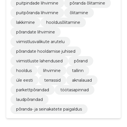
puitpindade lihvimine
põranda õlitamine
puitpõranda lihvimine
õlitamine
lakkimine
hooldusõlitamine
põrandate lihvimine
viimistlusvalikute arutelu
põrandate hooldamise juhised
viimistluste lahendused
põrand
hooldus
lihvimine
tallinn
üle eesti
terrassid
aknalauad
parkettpõrandad
töötasapinnad
laudpõrandad
põranda- ja seinakatete paigaldus