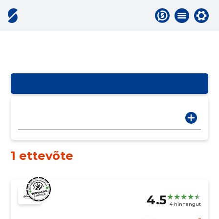
1 ettevõte
4.5
4 hinnangut