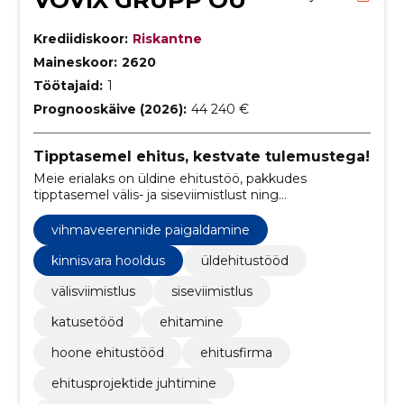
Krediidiskoor:
Riskantne
Maineskoor:
2620
Töötajaid:
1
Prognooskäive (2026):
44 240 €
Tipptasemel ehitus, kestvate tulemustega!
Meie erialaks on üldine ehitustöö, pakkudes
tipptasemel välis- ja siseviimistlust ning
katusepaigaldusteenuseid.
vihmaveerennide paigaldamine
kinnisvara hooldus
üldehitustööd
välisviimistlus
siseviimistlus
katusetööd
ehitamine
hoone ehitustööd
ehitusfirma
ehitusprojektide juhtimine