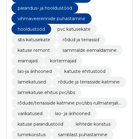
parandus- ja hooldustööd
vihmaveerennide puhastamine
hooldustööd
pvc katusekate
sbs katusekate
rõdud ja terrassid
katuse remont
sammalde eemaldamine
eramajad
kortermajad
lao-ja ärihooned
katuste ehitustööd
lamekatused
rõdude ja terrasside katmine
lamekatuse ehitus pvc/sbs
rõdude/terrasside katmine pvc/sbs rullmaterjalig
a
varikatused
lao- ja ärihooned
katuse parandustööd
lehtede koristus
lumekoristus
samblast puhastamine