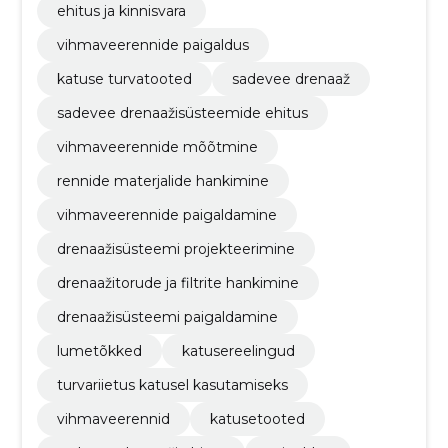
ehitus ja kinnisvara
vihmaveerennide paigaldus
katuse turvatooted
sadevee drenaaž
sadevee drenaažisüsteemide ehitus
vihmaveerennide mõõtmine
rennide materjalide hankimine
vihmaveerennide paigaldamine
drenaažisüsteemi projekteerimine
drenaažitorude ja filtrite hankimine
drenaažisüsteemi paigaldamine
lumetõkked
katusereelingud
turvariietus katusel kasutamiseks
vihmaveerennid
katusetooted