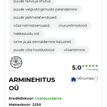
puude tervis ja ohutus
puude valgustingimuste parandamine
puude jäätmelahendused
võsa niitmisteenused
muruniitmistööd
hakkepuidu ost
lume ja jää eemaldamine katustelt
puude võra hooldustööd
võsaniitmine
5.0
1 hinnang
ARMINEHITUS
Võrumaa
OÜ
Krediidiskoor:
Usaldusväärne
Maineskoor:
2250