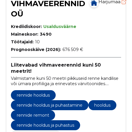
VIHMAVEERENNID
Harjumaa
OÜ
Krediidiskoor:
Usaldusväärne
Maineskoor:
3490
Töötajaid:
10
Prognooskäive (2026):
676 509 €
Liitevabad vihmaveerennid kuni 50
meetrit!
Valmistame kuni 50 meetri pikkuseid renne kandilise
või ümara profiiliga ja erinevates värvitoonides.
Paigaldame ja hooldame!
rennide hooldus
rennide hooldus ja puhastamine
hooldus
rennide remont
rennide hooldus ja puhastus