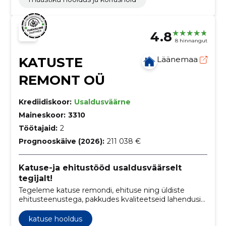
4.8
8 hinnangut
KATUSTE
Läänemaa
REMONT OÜ
Krediidiskoor:
Usaldusväärne
Maineskoor:
3310
Töötajaid:
2
Prognooskäive (2026):
211 038 €
Katuse-ja ehitustööd usaldusväärselt
tegijalt!
Tegeleme katuse remondi, ehituse ning üldiste
ehitusteenustega, pakkudes kvaliteetseid lahendusi
ja turvalisust koduomanikele.
katuse hooldus