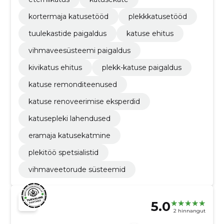
kortermaja katusetööd
plekkkatusetööd
tuulekastide paigaldus
katuse ehitus
vihmaveesüsteemi paigaldus
kivikatus ehitus
plekk-katuse paigaldus
katuse remonditeenused
katuse renoveerimise eksperdid
katusepleki lahendused
eramaja katusekatmine
plekitöö spetsialistid
vihmaveetorude süsteemid
5.0
2 hinnangut