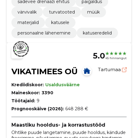
sadevee drenaaži ehitus
paigaldus
värvivalik
turvatooted
müük
materjalid
katusele
personaalne lähenemine
katuseredelid
5.0
45 hinnangut
VIKATIMEES OÜ
Tartumaa
Krediidiskoor:
Usaldusväärne
Maineskoor:
3390
Töötajaid:
9
Prognooskäive (2026):
648 288 €
Maastiku hooldus- ja korrastustööd
Ohtlike puude langetamine, puude hooldus, kändude
freesimine, nõustamine, puude seisukorra hindamine,