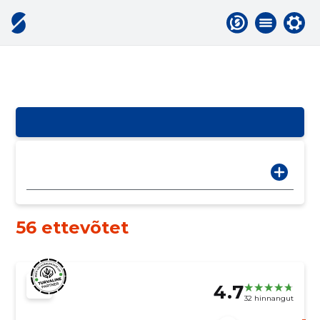
56 ettevõtet
4.7
32 hinnangut