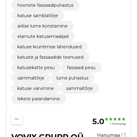
hoonete fassaadipuhastus
katuse samblatõrje
ärilise lume koristamine
elamute katusemaalijad
katuse kruntimise lahendused
katuste ja fassaadide teenused
katusekatte pesu
fassaadi pesu
sammaltõrje
lume puhastus
katuse värvimine
sammaltõrje
lekete parandamine
5.0
1 hinnang
VOVIX GRUPP OÜ
Harjumaa