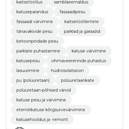
kaitsetöötlus
samblaeemaldus
katuseparandus
fassaadipesu
fassaadi värvimine
kaitsetöötlemine
tänavakivide pesu
parklad ja garaažid
betoonpindade pesu
parklate puhastamine
katuse värvimine
katusepesu
vihmaveerennide puhastus
lasuurimine
hüdroisolatsioon
pu (polüuretaan)
polüuretaankate
polüuretaan-põhised värvid
katuse pesu ja värvimine
eterniitkatuse kõrgsurvevärvimine
katusehooldus ja -remont