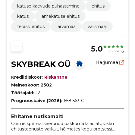
katuse kaevude puhastamine
ehitus
katus
lamekatuse ehitus
terassi ehitus
järvamaa
välismaal
5.0
1 hinnang
SKYBREAK OÜ
Harjumaa
Krediidiskoor:
Riskantne
Maineskoor:
2582
Töötajaid:
12
Prognooskäive (2026):
658 563 €
Ehitame nutikamalt!
Oleme spetsialiseerunud pakkuma laiaulatuslikku
ehitusteenuste valikut, hõlmates kogu protsessi
projekteerimisest kuni viimistlustöödeni.