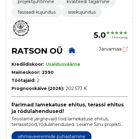
projektijuhtimine
kvaliteedi tagamine
fassaadi kujundus
sisekujundus
5.0
1 hinnang
RATSON OÜ
Järvamaa
Krediidiskoor:
Usaldusväärne
Maineskoor:
2590
Töötajaid:
2
Prognooskäive (2026):
202 573 €
Parimad lamekatuse ehitus, terassi ehitus
ja rõdulahendused!
Teostame järgnevaid töid lamekatuse ehitus,
terrassitööd, rõdulahendused. Leiame Sinu projekti
jaoks parima lahenduse.
vihmaveerennide puhastamine