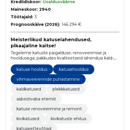
Krediidiskoor:
Usaldusväärne
Maineskoor:
2940
Töötajaid:
3
Prognooskäive (2026):
146 294 €
Meisterlikud katuselahendused,
pikaajaline kaitse!
Tegeleme katuste paigalduse, renoveerimise ja
hooldusega, pakkudes kvaliteetseid lahendusi kald-,
plekk- ja kivikatustele.
katuse hooldus
katusehooldus
vihmaveerennide puhastamine
kaldkatused
plekkkatused
asbestivaba eterniit
katuse renoveerimine ja remont
kivikatused
kivikatuste ehitus
katuseettevõtjad