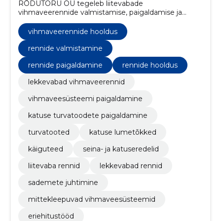
RÕDUTORU OÜ tegeleb liitevabade
vihmaveerennide valmistamise, paigaldamise ja
hooldusega, samuti katuse turvatoodete, nagu
redelid ja lumetõkked, paigaldamisega.
vihmaveerennide hooldus
rennide valmistamine
rennide paigaldamine
rennide hooldus
lekkevabad vihmaveerennid
vihmaveesüsteemi paigaldamine
katuse turvatoodete paigaldamine
turvatooted
katuse lumetõkked
käiguteed
seina- ja katuseredelid
liitevaba rennid
lekkevabad rennid
sademete juhtimine
mittekleepuvad vihmaveesüsteemid
eriehitustööd