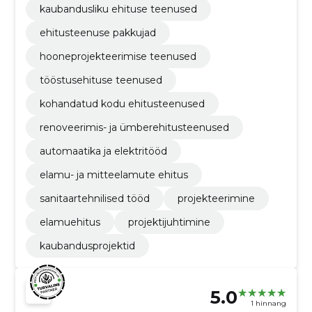
kaubandusliku ehituse teenused
ehitusteenuse pakkujad
hooneprojekteerimise teenused
tööstusehituse teenused
kohandatud kodu ehitusteenused
renoveerimis- ja ümberehitusteenused
automaatika ja elektritööd
elamu- ja mitteelamute ehitus
sanitaartehnilised tööd
projekteerimine
elamuehitus
projektijuhtimine
kaubandusprojektid
5.0
1 hinnang