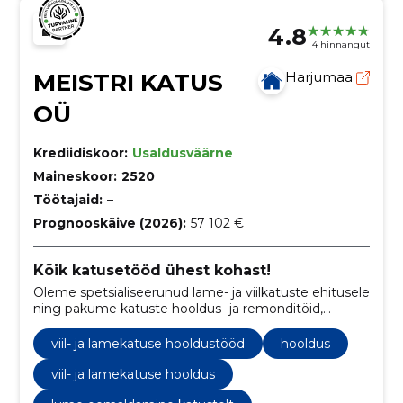
4.8
4 hinnangut
MEISTRI KATUS
Harjumaa
OÜ
Krediidiskoor:
Usaldusväärne
Maineskoor:
2520
Töötajaid:
–
Prognooskäive (2026):
57 102 €
Kõik katusetööd ühest kohast!
Oleme spetsialiseerunud lame- ja viilkatuste ehitusele
ning pakume katuste hooldus- ja remonditöid,
sealhulgas lumekoristust, renoveerimist ja üldist
seisukorra kontrolli.
viil- ja lamekatuse hooldustööd
hooldus
viil- ja lamekatuse hooldus