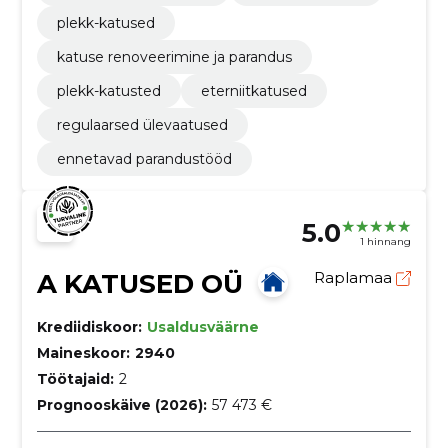
plekk-katused
katuse renoveerimine ja parandus
plekk-katusted
eterniitkatused
regulaarsed ülevaatused
ennetavad parandustööd
5.0
1 hinnang
A KATUSED OÜ
Raplamaa
Krediidiskoor:
Usaldusväärne
Maineskoor:
2940
Töötajaid:
2
Prognooskäive (2026):
57 473 €