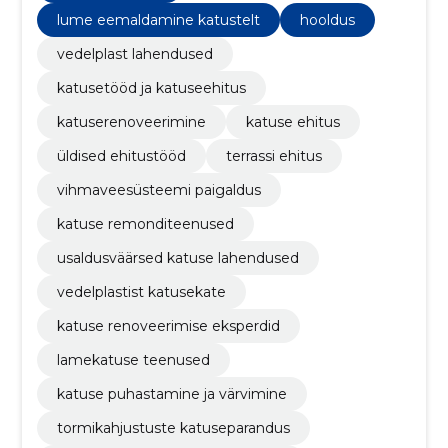
lume eemaldamine katustelt
hooldus
vedelplast lahendused
katusetööd ja katuseehitus
katuserenoveerimine
katuse ehitus
üldised ehitustööd
terrassi ehitus
vihmaveesüsteemi paigaldus
katuse remonditeenused
usaldusväärsed katuse lahendused
vedelplastist katusekate
katuse renoveerimise eksperdid
lamekatuse teenused
katuse puhastamine ja värvimine
tormikahjustuste katuseparandus