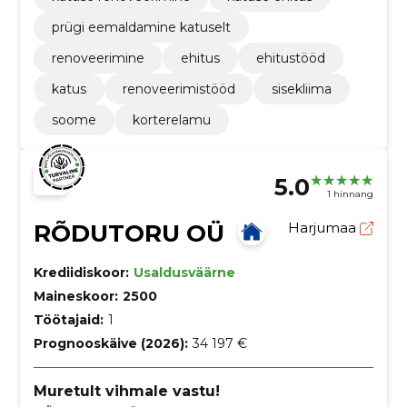
prügi eemaldamine katuselt
renoveerimine
ehitus
ehitustööd
katus
renoveerimistööd
sisekliima
soome
korterelamu
5.0
1 hinnang
RÕDUTORU OÜ
Harjumaa
Krediidiskoor:
Usaldusväärne
Maineskoor:
2500
Töötajaid:
1
Prognooskäive (2026):
34 197 €
Muretult vihmale vastu!