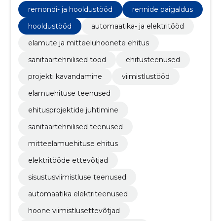
remondi- ja hooldustööd
rennide paigaldus
hooldustööd
automaatika- ja elektritööd
elamute ja mitteeluhoonete ehitus
sanitaartehnilised tööd
ehitusteenused
projekti kavandamine
viimistlustööd
elamuehituse teenused
ehitusprojektide juhtimine
sanitaartehnilised teenused
mitteelamuehituse ehitus
elektritööde ettevõtjad
sisustusviimistluse teenused
automaatika elektriteenused
hoone viimistlusettevõtjad