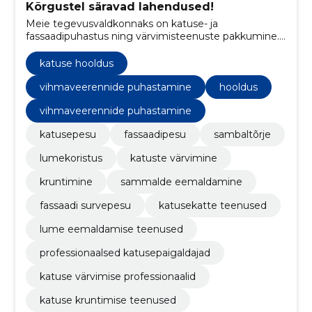
Kõrgustel säravad lahendused!
Meie tegevusvaldkonnaks on katuse- ja
fassaadipuhastus ning värvimisteenuste pakkumine.
Kasutame selleks kõrgtehnoloogilisi puhastus- ja
värvimismeetodeid, tagamaks mitte ainult visuaalset
katuse hooldus
ilu, vaid ka pikaajalist kaitset ilmastikumõjude vastu.
vihmaveerennide puhastamine
hooldus
vihmaveerennide puhastamine
katusepesu
fassaadipesu
sambaltõrje
lumekoristus
katuste värvimine
kruntimine
sammalde eemaldamine
fassaadi survepesu
katusekatte teenused
lume eemaldamise teenused
professionaalsed katusepaigaldajad
katuse värvimise professionaalid
katuse kruntimise teenused