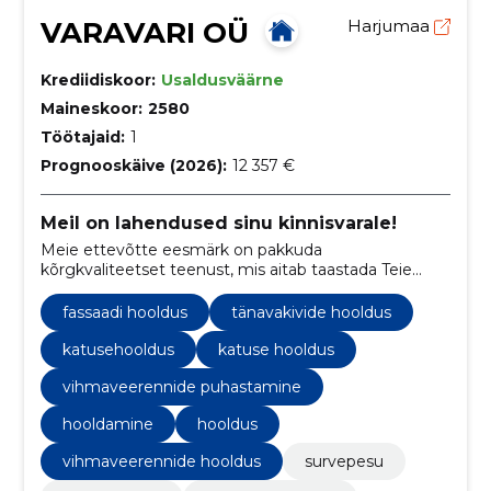
VARAVARI OÜ
Harjumaa
Krediidiskoor:
Usaldusväärne
Maineskoor:
2580
Töötajaid:
1
Prognooskäive (2026):
12 357 €
Meil on lahendused sinu kinnisvarale!
Meie ettevõtte eesmärk on pakkuda
kõrgkvaliteetset teenust, mis aitab taastada Teie
kinnisvara endist välimust ning tõstab kinnisvara
väärtust. Leiame alati sobiva lahenduse ning ei jäta
fassaadi hooldus
tänavakivide hooldus
kunagi oma kliente hätta.
katusehooldus
katuse hooldus
vihmaveerennide puhastamine
hooldamine
hooldus
vihmaveerennide hooldus
survepesu