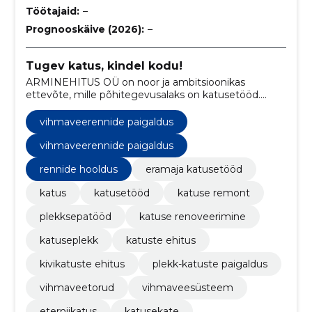
Töötajaid:
–
Prognooskäive (2026):
–
Tugev katus, kindel kodu!
ARMINEHITUS OÜ on noor ja ambitsioonikas
ettevõte, mille põhitegevusalaks on katusetööd.
Meie spetsialiteediks on plekk-katused, kuid pakume
ka eterniit- ja kivikatuste lahendusi.
vihmaveerennide paigaldus
vihmaveerennide paigaldus
rennide hooldus
eramaja katusetööd
katus
katusetööd
katuse remont
plekksepatööd
katuse renoveerimine
katuseplekk
katuste ehitus
kivikatuste ehitus
plekk-katuste paigaldus
vihmaveetorud
vihmaveesüsteem
eterniikatus
katusekate