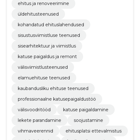
ehitus ja renoveerimine
üldehitusteenused
kohandatud ehituslahendused
sisustusviimistluse teenused
sisearhitektuur ja viimistlus
katuse paigaldus ja remont
välisviimistlusteenused
elamuehituse teenused
kaubandusliku ehituse teenused
professionaalne katusepaigaldustöö
välisvoodritööd
katuse paigaldamine
lekete parandamine
soojustamine
vihmaveerennid
ehitusplatsi ettevalmistus