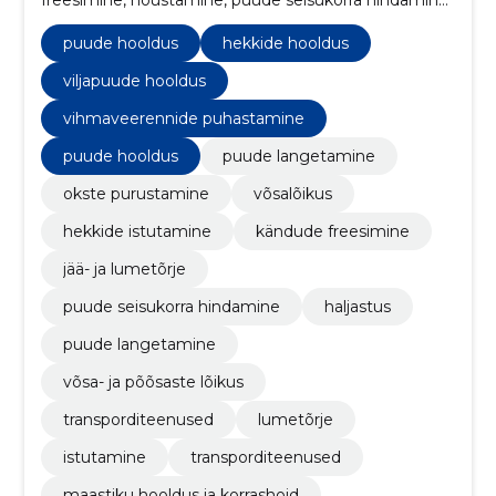
hekkide rajamine, hekkide noorendamine, raiejääkide
äravedu, okste tagasilõikus, puude istutamine,
puude hooldus
hekkide hooldus
linnupesade eemaldamine, abi raielubade taotlemisel.
viljapuude hooldus
vihmaveerennide puhastamine
puude hooldus
puude langetamine
okste purustamine
võsalõikus
hekkide istutamine
kändude freesimine
jää- ja lumetõrje
puude seisukorra hindamine
haljastus
puude langetamine
võsa- ja põõsaste lõikus
transporditeenused
lumetõrje
istutamine
transporditeenused
maastiku hooldus ja korrashoid