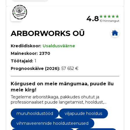
4.8
10 hinnangut
ARBORWORKS OÜ
Krediidiskoor:
Usaldusväärne
Maineskoor:
2370
Töötajaid:
1
Prognooskäive (2026):
57 652 €
Kõrgused on meie mängumaa, puude ilu
meie kirg!
Tegeleme arboristikaga, pakkudes ohutut ja
professionaalset puude langetamist, hooldust,
kändude freesimist ning haljastustöid üle Eesti.
muruhooldustööd
viljapuude hooldus
vihmaveerennide hooldusteenused