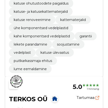
katuse ohutustoodete paigaldus
katuse- ja katusekattematerjalid
katuse renoveerimine
kattematerjalid
ühe komponentsed vedelplastid
kahe komponentsed vedelplastid
garantii
lekete parandamine
soojustamine
vedelplast
katuse ülevaatus
puitkarkassmaja ehitus
lume eemaldamine
5.0
1 hinnang
TERKOS OÜ
Tartumaa