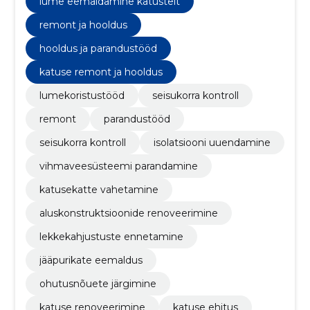
lume eemaldamine katustelt
remont ja hooldus
hooldus ja parandustööd
katuse remont ja hooldus
lumekoristustööd
seisukorra kontroll
remont
parandustööd
seisukorra kontroll
isolatsiooni uuendamine
vihmaveesüsteemi parandamine
katusekatte vahetamine
aluskonstruktsioonide renoveerimine
lekkekahjustuste ennetamine
jääpurikate eemaldus
ohutusnõuete järgimine
katuse renoveerimine
katuse ehitus