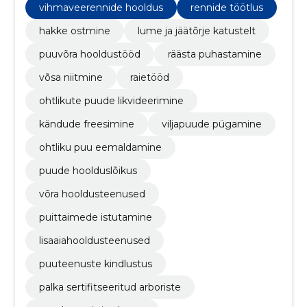
vihmaveerennide hooldus
rennide töötlus
hakke ostmine
lume ja jäätõrje katustelt
puuvõra hooldustööd
räästa puhastamine
võsa niitmine
raietööd
ohtlikute puude likvideerimine
kändude freesimine
viljapuude pügamine
ohtliku puu eemaldamine
puude hoolduslõikus
võra hooldusteenused
puittaimede istutamine
lisaaiahooldusteenused
puuteenuste kindlustus
palka sertifitseeritud arboriste