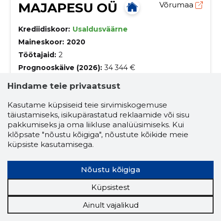
MAJAPESU OÜ
Võrumaa
Krediidiskoor:
Usaldusväärne
Maineskoor:
2020
Töötajaid:
2
Prognooskäive (2026):
34 344 €
Hindame teie privaatsust
Majapesu - Lase oma kodul särada!
Kasutame küpsiseid teie sirvimiskogemuse
Majapesu tegeleb kodude välispindade, sealhulgas
vihmaveerennide, fassaadide ja katuste
täiustamiseks, isikupärastatud reklaamide või sisu
puhastamisega, et taastada nende ilu.
pakkumiseks ja oma liikluse analüüsimiseks. Kui
kinnisvara hooldamine
klõpsate "nõustu kõigiga", nõustute kõikide meie
küpsiste kasutamisega.
vihmaveerennide puhastus
vihmaveerennide välipesu
Nõustu kõigiga
vihmaveerennide puhastamine
majapesu
Küpsistest
katuse pesu
kõnniteedekivide pesu
Ainult vajalikud
aedade pesu
jõulutulede paigaldus