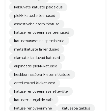
kalduvate katuste paigaldus
plekk-katuste teenused
asbestivaba eterniitkatuse
katuse renoveerimise teenused
katuseparanduse spetsialistid
metallkatuste lahendused
elamute kalduvad katused
äripindade plekk-katused
keskkonnasõbralik eterniitkatuse
eritellimusel kivikatused
katuse renoveerimise ettevõte
katusematerjalide valik
katuse renoveerimine
katusepaigaldus