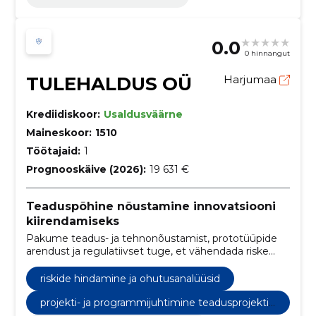
0.0
0 hinnangut
TULEHALDUS OÜ
Harjumaa
Krediidiskoor:
Usaldusväärne
Maineskoor:
1510
Töötajaid:
1
Prognooskäive (2026):
19 631 €
Teaduspõhine nõustamine innovatsiooni
kiirendamiseks
Pakume teadus- ja tehnonõustamist, prototüüpide
arendust ja regulatiivset tuge, et vähendada riske
ning kiirendada teie innovatsiooni turuletoomist.
riskide hindamine ja ohutusanalüüsid
projekti- ja programmijuhtimine teadusprojektid
es