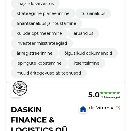
majandusarvestus
strateegiline planeerimine
turuanalüüs
finantsanalüüs ja nõustamine
kulude optimeerimine
aruandlus
investeerimisstrateegiad
äriregistreerimine
õiguslikud dokumendid
lepingute koostamine
litsentsimine
muud äritegevuse abiteenused
5.0
2 hinnangut
DASKIN
Ida-Virumaa
FINANCE &
LOGISTICS OÜ