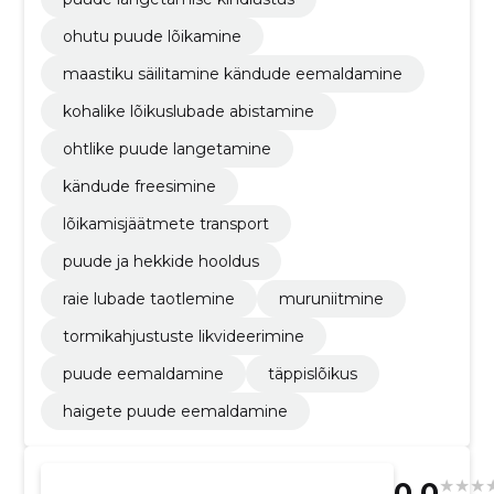
ohutu puude lõikamine
maastiku säilitamine kändude eemaldamine
kohalike lõikuslubade abistamine
ohtlike puude langetamine
kändude freesimine
lõikamisjäätmete transport
puude ja hekkide hooldus
raie lubade taotlemine
muruniitmine
tormikahjustuste likvideerimine
puude eemaldamine
täppislõikus
haigete puude eemaldamine
0.0