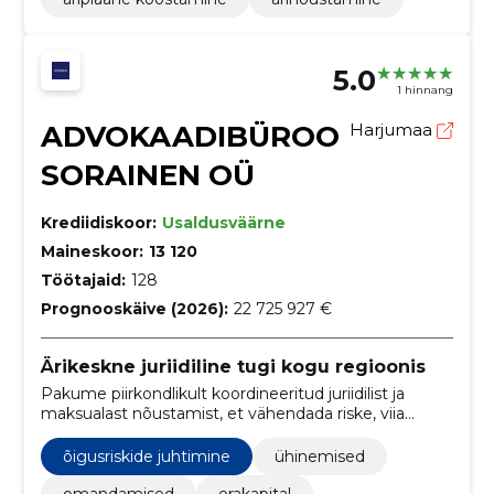
5.0
1 hinnang
ADVOKAADIBÜROO
Harjumaa
SORAINEN OÜ
Krediidiskoor:
Usaldusväärne
Maineskoor:
13 120
Töötajaid:
128
Prognooskäive (2026):
22 725 927 €
Ärikeskne juriidiline tugi kogu regioonis
Pakume piirkondlikult koordineeritud juriidilist ja
maksualast nõustamist, et vähendada riske, viia
tehingud lõpule ning tagada regulatiivne vastavus.
õigusriskide juhtimine
ühinemised
omandamised
erakapital