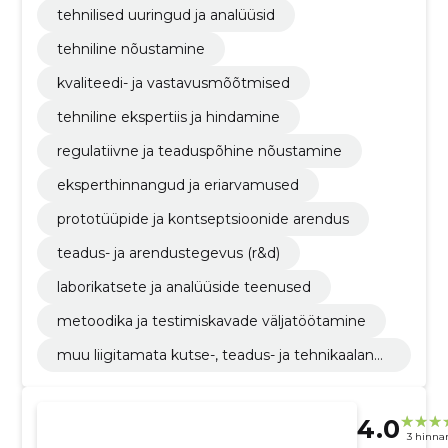
tehnilised uuringud ja analüüsid
tehniline nõustamine
kvaliteedi- ja vastavusmõõtmised
tehniline ekspertiis ja hindamine
regulatiivne ja teaduspõhine nõustamine
eksperthinnangud ja eriarvamused
prototüüpide ja kontseptsioonide arendus
teadus- ja arendustegevus (r&d)
laborikatsete ja analüüside teenused
metoodika ja testimiskavade väljatöötamine
muu liigitamata kutse-, teadus- ja tehnikaalane
tegevus
4.0
3 hinna