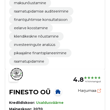
maksunõustamine
raamatupidamise auditeerimine
finantsjuhtimise konsultatsioon
eelarve koostamine
kliendikeskne nõustamine
investeeringute analüüs
pikaajaline finantsplaneerimine
raamatupidamine
4.8
4 hinnangut
FINESTO OÜ
Harjumaa
Krediidiskoor:
Usaldusväärne
Maineskoor:
2070