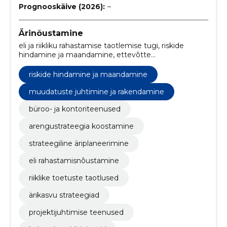
Prognooskäive (2026):
–
Ärinõustamine
eli ja riikliku rahastamise taotlemise tugi, riskide
hindamine ja maandamine, ettevõtte
arengustrateegia koostamine, operatiivse
efektiivsuse parandamine, pikaajaline kasvuplaanide
riskide hindamine ja maandamine
koostamine, muudatuste juhtimine ja rakendamine,
ressursside jaotamine ja haldamine, Äriplaane
muudatuste juhtimine ja rakendamine
koostamine, EL rahastamise taotlused,
büroo- ja kontoriteenused
finantsprognoosid ja eelarvestamine
arengustrateegia koostamine
strateegiline äriplaneerimine
eli rahastamisnõustamine
riiklike toetuste taotlused
ärikasvu strateegiad
projektijuhtimise teenused