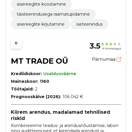
sisereeglite koostamine
täisteenindusega raamatupidamine
sisereeglite kirjutamine
iseteenindus
3.5
4 hinnangut
MT TRADE OÜ
Pärnumaa
Krediidiskoor:
Usaldusväärne
Maineskoor:
1160
Töötajaid:
2
Prognooskäive (2026):
106 042 €
Kiirem arendus, madalamad tehnilised
riskid
Kombineerime teadus- ja arendusnõustamise, labori-
ning auditteenused, et kiirendada arendust ja