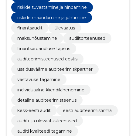
riskide tuvastamine ja hindamine
riskide maandamine ja juhtimine
finantsaudit
ülevaatus
maksunõustamine
audiitorteenused
finantsaruandluse täpsus
auditeerimisteenused eestis
usaldusväärne auditeerimiskpartner
vastavuse tagamine
individuaalne kliendilähenemine
detailne auditeerimisteenus
kesk-eesti audit
eesti auditeerimisfirma
auditi- ja ülevaatusteenused
auditi kvaliteedi tagamine