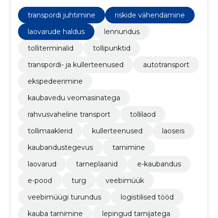
ning tarneplaanide koordineerimist, et tagada sujuv
kaubavahetus igal sammul.
transpordi juhtimine
riskide vähendamine
laovarude haldus
lennundus
tolliterminalid
tollipunktid
transpordi- ja kullerteenused
autotransport
ekspedeerimine
kaubavedu veomasinatega
rahvusvaheline transport
tollilaod
tollimaaklerid
kullerteenused
laoseis
kaubandustegevus
tarnimine
laovarud
tarneplaanid
e-kaubandus
e-pood
turg
veebimüük
veebimüügi turundus
logistilised tööd
kauba tarnimine
lepingud tarnijatega