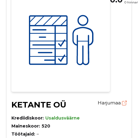
0 hinna
KETANTE OÜ
Harjumaa
Krediidiskoor:
Usaldusväärne
Maineskoor:
520
Töötajaid:
–