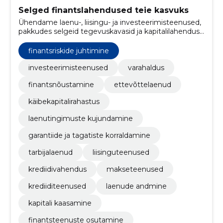
Selged finantslahendused teie kasvuks
Ühendame laenu-, liisingu- ja investeerimisteenused,
pakkudes selgeid tegevuskavasid ja kapitalilahendusi.
Aitame riske juhtida ja toetame jätkusuutlikku kasvu.
finantsriskide juhtimine
investeerimisteenused
varahaldus
finantsnõustamine
ettevõttelaenud
käibekapitalirahastus
laenutingimuste kujundamine
garantiide ja tagatiste korraldamine
tarbijalaenud
liisinguteenused
krediidivahendus
makseteenused
krediiditeenused
laenude andmine
kapitali kaasamine
finantsteenuste osutamine