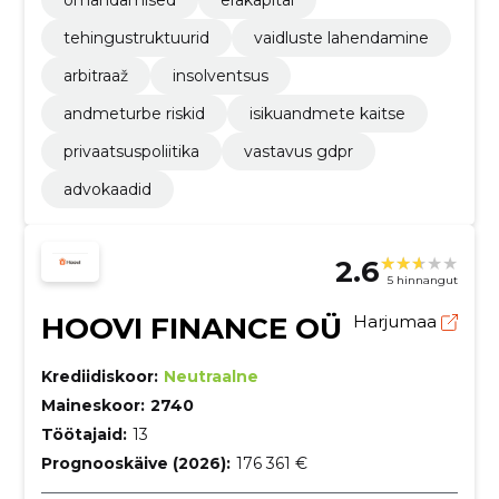
tehingustruktuurid
vaidluste lahendamine
arbitraaž
insolventsus
andmeturbe riskid
isikuandmete kaitse
privaatsuspoliitika
vastavus gdpr
advokaadid
2.6
5 hinnangut
HOOVI FINANCE OÜ
Harjumaa
Krediidiskoor:
Neutraalne
Maineskoor:
2740
Töötajaid:
13
Prognooskäive (2026):
176 361 €