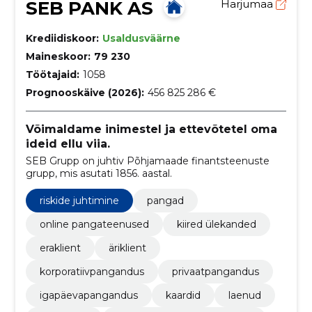
SEB PANK AS
Harjumaa
Krediidiskoor:
Usaldusväärne
Maineskoor:
79 230
Töötajaid:
1058
Prognooskäive (2026):
456 825 286 €
Võimaldame inimestel ja ettevõtetel oma
ideid ellu viia.
SEB Grupp on juhtiv Põhjamaade finantsteenuste
grupp, mis asutati 1856. aastal.
riskide juhtimine
pangad
online pangateenused
kiired ülekanded
eraklient
äriklient
korporatiivpangandus
privaatpangandus
igapäevapangandus
kaardid
laenud