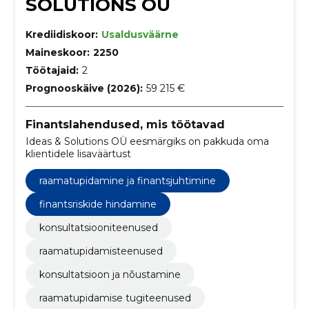
SOLUTIONS OÜ
Krediidiskoor:
Usaldusväärne
Maineskoor:
2250
Töötajaid:
2
Prognooskäive (2026):
59 215 €
Finantslahendused, mis töötavad
Ideas & Solutions OÜ eesmärgiks on pakkuda oma
klientidele lisaväärtust
raamatupidamine ja finantsjuhtimine
finantsriskide hindamine
konsultatsiooniteenused
raamatupidamisteenused
konsultatsioon ja nõustamine
raamatupidamise tugiteenused