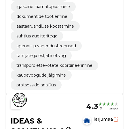
igakuine raamatupidamine
dokumentide töötlemine
aastaaruandluse koostamine
suhtlus audiitoritega
agendi- ja vahendusteenused
tarnijate ja ostjate otsing
transpordiettevõtete koordineerimine
kaubavoogude jälgimine
protsesside analüüs
4.3
3 hinnangut
IDEAS &
Harjumaa