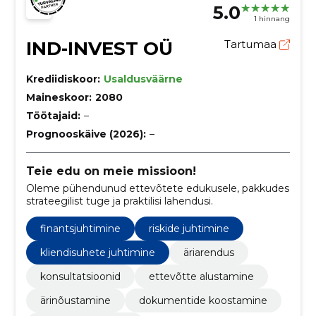
5.0
1 hinnang
IND-INVEST OÜ
Tartumaa
Krediidiskoor:
Usaldusväärne
Maineskoor:
2080
Töötajaid:
–
Prognooskäive (2026):
–
Teie edu on meie missioon!
Oleme pühendunud ettevõtete edukusele, pakkudes
strateegilist tuge ja praktilisi lahendusi.
finantsjuhtimine
riskide juhtimine
kliendisuhete juhtimine
äriarendus
konsultatsioonid
ettevõtte alustamine
ärinõustamine
dokumentide koostamine