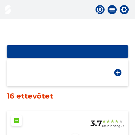
16 ettevõtet
3.7
183 hinnangut