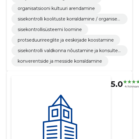
organisatsiooni kultuuri arendamine
sisekontrolli koolituste korraldamine / organisee
rimine
sisekontrollisüsteemi loomine
protseduurireeglite ja eeskirjade koostamine
sisekontrolli valdkonna nõustamine ja konsultee
rimine
konverentside ja messide korraldamine
5.0
4 hinna