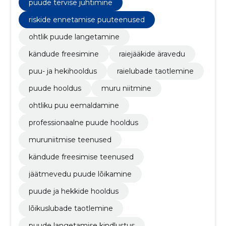
lõikamise teenused, ohtliku puu eemaldamine,
puude tervise juhtimine
professionaalne puude hooldus
riskide ennetamise puuteenused
ohtlik puude langetamine
kändude freesimine
raiejääkide äravedu
puu- ja hekihooldus
raielubade taotlemine
puude hooldus
muru niitmine
ohtliku puu eemaldamine
professionaalne puude hooldus
muruniitmise teenused
kändude freesimise teenused
jäätmevedu puude lõikamine
puude ja hekkide hooldus
lõikuslubade taotlemine
puude langetamise kindlustus