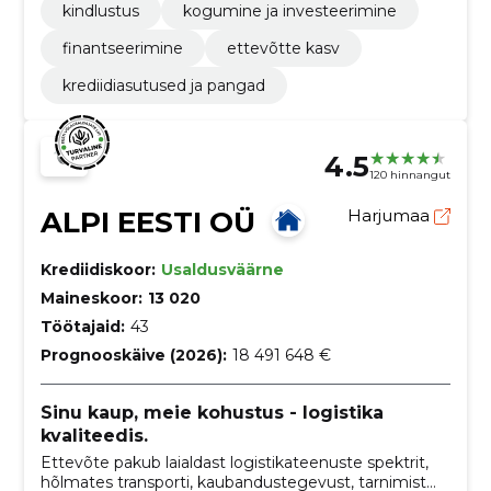
kindlustus
kogumine ja investeerimine
finantseerimine
ettevõtte kasv
krediidiasutused ja pangad
4.5
120 hinnangut
ALPI EESTI OÜ
Harjumaa
Krediidiskoor:
Usaldusväärne
Maineskoor:
13 020
Töötajaid:
43
Prognooskäive (2026):
18 491 648 €
Sinu kaup, meie kohustus - logistika
kvaliteedis.
Ettevõte pakub laialdast logistikateenuste spektrit,
hõlmates transporti, kaubandustegevust, tarnimist