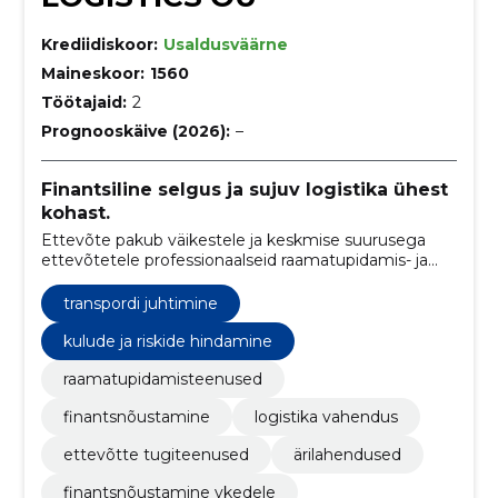
Krediidiskoor:
Usaldusväärne
Maineskoor:
1560
Töötajaid:
2
Prognooskäive (2026):
–
Finantsiline selgus ja sujuv logistika ühest
kohast.
Ettevõte pakub väikestele ja keskmise suurusega
ettevõtetele professionaalseid raamatupidamis- ja
logistikavahendusteenuseid. Eesmärk on tagada
klientidele selged finantsprotsessid ja sujuvad
transpordi juhtimine
logistikaühendused.
kulude ja riskide hindamine
raamatupidamisteenused
finantsnõustamine
logistika vahendus
ettevõtte tugiteenused
ärilahendused
finantsnõustamine vkedele