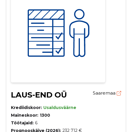
LAUS-END OÜ
Saaremaa
Krediidiskoor:
Usaldusväärne
Maineskoor:
1300
Töötajaid:
6
Prognooskäive (2026):
232 712 €