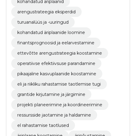
kohandatud äriplaanid
arengustrateegia eksperdid
turuanalüüs ja -uuringud
kohandatud äriplaanide loomine
finantsprognoosid ja eelarvestamine
ettevõtte arengustrateegia koostamine
operatiivse efektiivsuse parandamine
pikaajaline kasvuplaanide koostamine
eli ja riikliku rahastamise taotlemise tugi
grantide kirjutamine ja järgimine
projekti planeerimine ja koordineerimine
ressursside jaotamine ja haldamine
el rahastamise taotlused
äriplaane koostamine
ärinõustamine