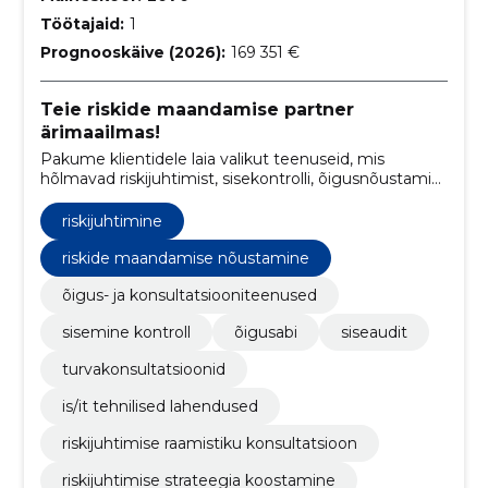
Töötajaid:
1
Prognooskäive (2026):
169 351 €
Teie riskide maandamise partner
ärimaailmas!
Pakume klientidele laia valikut teenuseid, mis
hõlmavad riskijuhtimist, sisekontrolli, õigusnõustamist
ning turvalisuse valdkonda, aidates ettevõtetel
saavutada finantsstabiilsust ja kaitsta oma huve.
riskijuhtimine
riskide maandamise nõustamine
õigus- ja konsultatsiooniteenused
sisemine kontroll
õigusabi
siseaudit
turvakonsultatsioonid
is/it tehnilised lahendused
riskijuhtimise raamistiku konsultatsioon
riskijuhtimise strateegia koostamine