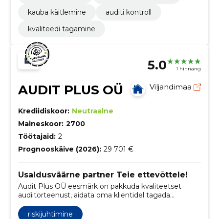
kauba käitlemine
auditi kontroll
kvaliteedi tagamine
5.0
1 hinnang
AUDIT PLUS OÜ
Viljandimaa
Krediidiskoor:
Neutraalne
Maineskoor:
2700
Töötajaid:
2
Prognooskäive (2026):
29 701 €
Usaldusväärne partner Teie ettevõttele!
Audit Plus OÜ eesmärk on pakkuda kvaliteetset
audiitorteenust, aidata oma klientidel tagada
finantsaruandluse usaldusväärsus ning vastavus
seadusandlikele nõuetele.
riskijuhtimine