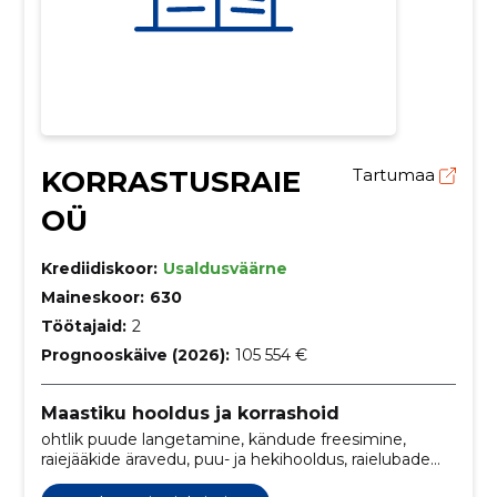
KORRASTUSRAIE
Tartumaa
OÜ
Krediidiskoor:
Usaldusväärne
Maineskoor:
630
Töötajaid:
2
Prognooskäive (2026):
105 554 €
Maastiku hooldus ja korrashoid
ohtlik puude langetamine, kändude freesimine,
raiejääkide äravedu, puu- ja hekihooldus, raielubade
taotlemine, puude hooldus, muru niitmine, puude