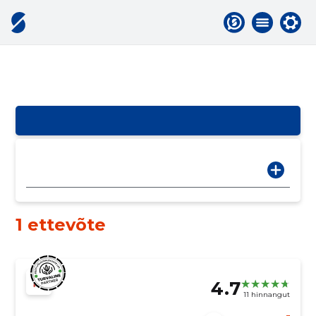
1 ettevõte
4.7
11 hinnangut