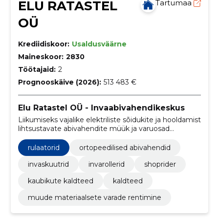
ELU RATASTEL
Tartumaa
OÜ
Krediidiskoor:
Usaldusväärne
Maineskoor:
2830
Töötajaid:
2
Prognooskäive (2026):
513 483 €
Elu Ratastel OÜ - Invaabivahendikeskus
Liikumiseks vajalike elektriliste sõidukite ja hooldamist
lihtsustavate abivahendite müük ja varuosad
erinevatele toodete hooldamiseks.
rulaatorid
ortopeedilised abivahendid
invaskuutrid
invarollerid
shoprider
kaubikute kaldteed
kaldteed
muude materiaalsete varade rentimine