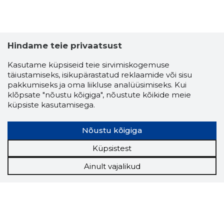
Hindame teie privaatsust
Kasutame küpsiseid teie sirvimiskogemuse
täiustamiseks, isikupärastatud reklaamide või sisu
pakkumiseks ja oma liikluse analüüsimiseks. Kui
klõpsate "nõustu kõigiga", nõustute kõikide meie
küpsiste kasutamisega.
Nõustu kõigiga
Küpsistest
Ainult vajalikud