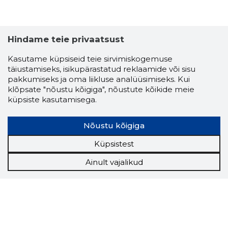
Hindame teie privaatsust
Kasutame küpsiseid teie sirvimiskogemuse
täiustamiseks, isikupärastatud reklaamide või sisu
pakkumiseks ja oma liikluse analüüsimiseks. Kui
klõpsate "nõustu kõigiga", nõustute kõikide meie
küpsiste kasutamisega.
Nõustu kõigiga
Küpsistest
Ainult vajalikud