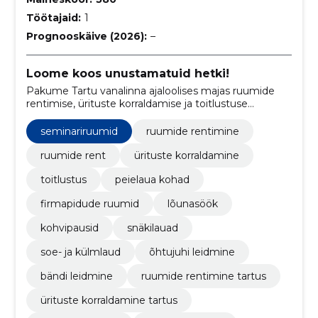
Töötajaid:
1
Prognooskäive (2026):
–
Loome koos unustamatuid hetki!
Pakume Tartu vanalinna ajaloolises majas ruumide
rentimise, ürituste korraldamise ja toitlustuse
mitmekülgseid võimalusi.
seminariruumid
ruumide rentimine
ruumide rent
ürituste korraldamine
toitlustus
peielaua kohad
firmapidude ruumid
lõunasöök
kohvipausid
snäkilauad
soe- ja külmlaud
õhtujuhi leidmine
bändi leidmine
ruumide rentimine tartus
ürituste korraldamine tartus