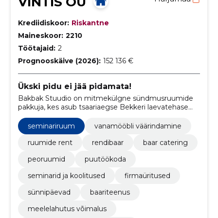
VINTIS OÜ
Krediidiskoor:
Riskantne
Maineskoor:
2210
Töötajaid:
2
Prognooskäive (2026):
152 136 €
Ükski pidu ei jää pidamata!
Bakbak Stuudio on mitmekülgne sündmusruumide
pakkuja, kes asub tsaariaegse Bekkeri laevatehase
territooriumil.
seminariruum
vanamööbli väärindamine
ruumide rent
rendibaar
baar catering
peoruumid
puutöökoda
seminarid ja koolitused
firmaüritused
sünnipäevad
baariteenus
meelelahutus võimalus