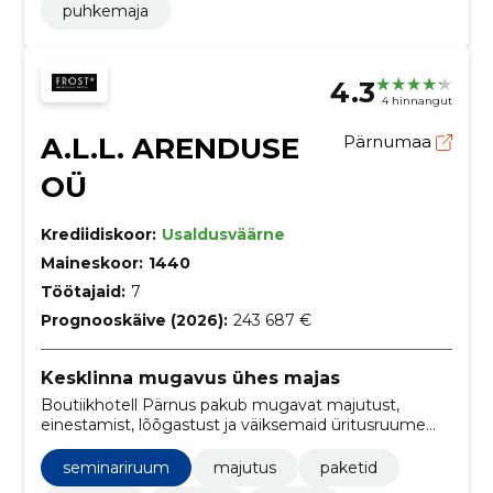
puhkemaja
4.3
4 hinnangut
A.L.L. ARENDUSE
Pärnumaa
OÜ
Krediidiskoor:
Usaldusväärne
Maineskoor:
1440
Töötajaid:
7
Prognooskäive (2026):
243 687 €
Kesklinna mugavus ühes majas
Boutiikhotell Pärnus pakub mugavat majutust,
einestamist, lõõgastust ja väiksemaid üritusruume
ühes kohas.
seminariruum
majutus
paketid