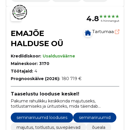
4.8
4 hinnangut
EMAJÕE
Tartumaa
HALDUSE OÜ
Krediidiskoor:
Usaldusväärne
Maineskoor:
3170
Töötajaid:
4
Prognooskäive (2026):
180 719 €
Taaselustu looduse keskel!
Pakume rahulikku keskkonda majutuseks,
toitlustamiseks ja üritusteks, mida täiendab
traditsiooniline Eesti saunakogemus.
seminariruumid looduses
seminariruumid
majutus, toitlustus, suvepäevad
õueala