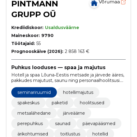
PINTMANN
Võrumaa
GRUPP OÜ
Krediidiskoor:
Usaldusväärne
Maineskoor:
9790
Töötajaid:
55
Prognooskäive (2026):
2 858 163 €
Puhkus looduses — spaa ja majutus
Hotell ja spaa Lõuna‑Eestis metsade ja järvede ääres,
pakkudes majutust, saunu ning personaalhoolitsusi.
Pakume pakettreise, seminare ja mugavat
otsebroneerimist ning e‑poe lahendust.
seminariruumid
hotellimajutus
spakeskus
paketid
hoolitsused
metsalähedane
järveäärne
perepuhkus
saunad
päevapääsmed
ärikohtumised
toitlustus
hotellid