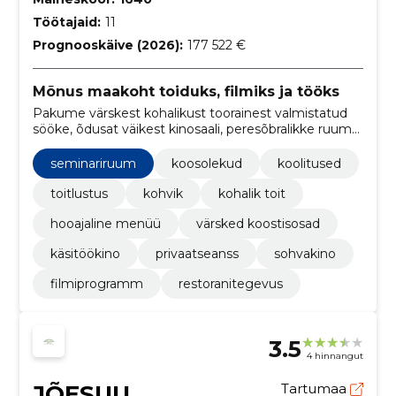
Töötajaid:
11
Prognooskäive (2026):
177 522 €
Mõnus maakoht toiduks, filmiks ja tööks
Pakume värskest kohalikust toorainest valmistatud
sööke, õdusat väikest kinosaali, peresõbralikke ruume,
seminari- ja kaugtöövõimalusi ning üritusi kuni 25
inimesele.
seminariruum
koosolekud
koolitused
toitlustus
kohvik
kohalik toit
hooajaline menüü
värsked koostisosad
käsitöökino
privaatseanss
sohvakino
filmiprogramm
restoranitegevus
3.5
4 hinnangut
JÕESUU
Tartumaa