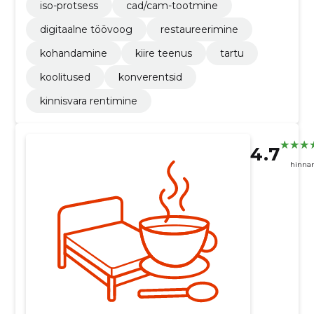
iso-protsess
cad/cam-tootmine
digitaalne töövoog
restaureerimine
kohandamine
kiire teenus
tartu
koolitused
konverentsid
kinnisvara rentimine
4.7
hinna