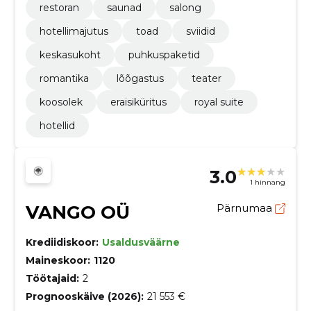
restoran
saunad
salong
hotellimajutus
toad
sviidid
keskasukoht
puhkuspaketid
romantika
lõõgastus
teater
koosolek
eraisiküritus
royal suite
hotellid
3.0
1 hinnang
VANGO OÜ
Pärnumaa
Krediidiskoor:
Usaldusväärne
Maineskoor:
1120
Töötajaid:
2
Prognooskäive (2026):
21 553 €