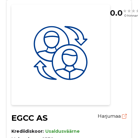
0.0
0 hinna
EGCC AS
Harjumaa
Krediidiskoor:
Usaldusväärne