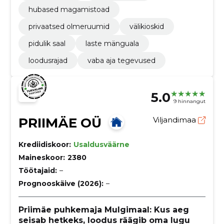
hubased magamistoad
privaatsed olmeruumid
välikioskid
pidulik saal
laste mänguala
loodusrajad
vaba aja tegevused
5.0
9 hinnangut
PRIIMÄE OÜ
Viljandimaa
Krediidiskoor:
Usaldusväärne
Maineskoor:
2380
Töötajaid:
–
Prognooskäive (2026):
–
Priimäe puhkemaja Mulgimaal: Kus aeg
seisab hetkeks, loodus räägib oma lugu