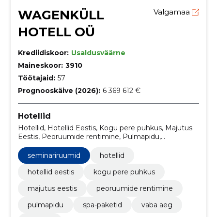
WAGENKÜLL
Valgamaa
HOTELL OÜ
Krediidiskoor:
Usaldusväärne
Maineskoor:
3910
Töötajaid:
57
Prognooskäive (2026):
6 369 612 €
Hotellid
Hotellid, Hotellid Eestis, Kogu pere puhkus, Majutus
Eestis, Peoruumide rentimine, Pulmapidu,
Seminariruumid, Spa-paketid, Vaba aeg
seminariruumid
hotellid
hotellid eestis
kogu pere puhkus
majutus eestis
peoruumide rentimine
pulmapidu
spa-paketid
vaba aeg