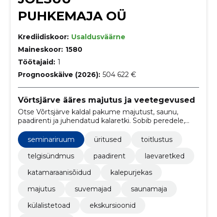
PUHKEMAJA OÜ
Krediidiskoor:
Usaldusväärne
Maineskoor:
1580
Töötajaid:
1
Prognooskäive (2026):
504 622 €
Võrtsjärve ääres majutus ja veetegevused
Otse Võrtsjärve kaldal pakume majutust, saunu,
paadirenti ja juhendatud kalaretki. Sobib peredele,
rühmadele ja telkijatele — kõik vajalik ühes kohas.
seminariruum
üritused
toitlustus
telgisündmus
paadirent
laevaretked
katamaraanisõidud
kalepurjekas
majutus
suvemajad
saunamaja
külalistetoad
ekskursioonid