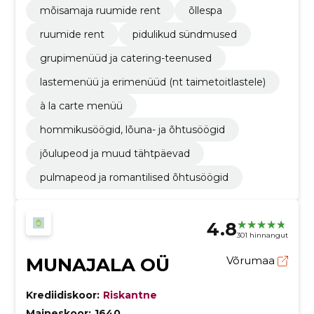
mõisamaja ruumide rent
õllespa
ruumide rent
pidulikud sündmused
grupimenüüd ja catering-teenused
lastemenüü ja erimenüüd (nt taimetoitlastele)
à la carte menüü
hommikusöögid, lõuna- ja õhtusöögid
jõulupeod ja muud tähtpäevad
pulmapeod ja romantilised õhtusöögid
4.8
301 hinnangut
MUNAJALA OÜ
Võrumaa
Krediidiskoor:
Riskantne
Maineskoor:
1640