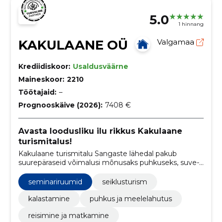
5.0
1 hinnang
KAKULAANE OÜ
Valgamaa
Krediidiskoor:
Usaldusväärne
Maineskoor:
2210
Töötajaid:
–
Prognooskäive (2026):
7408 €
Avasta loodusliku ilu rikkus Kakulaane
turismitalus!
Kakulaane turismitalu Sangaste lähedal pakub
suurepäraseid võimalusi mõnusaks puhkuseks, suve-
ja talvepäevade, firmapidude ja sünnipäevade
korraldamiseks.
seminariruumid
seiklusturism
kalastamine
puhkus ja meelelahutus
reisimine ja matkamine