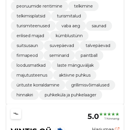
peoruumide rentimine
telkimine
telkimisplatsid
turismitalud
turismiteenused
vaba aeg
saunad
erilised majad
kümblustünn
suitsusaun
suvepäevad
talvepäevad
firmapeod
seminarid
paintball
loodusmatkad
laste mänguväljak
majutusteenus
aktiivne puhkus
ürituste korraldamine
grillimisvõimalused
hinnakiri
puhkeküla ja puhkelaager
5.0
1 hinnang
Harjumaa