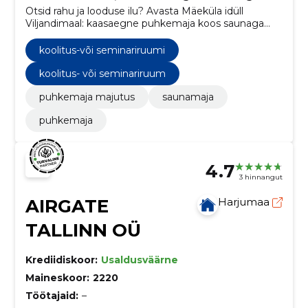
Otsid rahu ja looduse ilu? Avasta Mäeküla idüll
Viljandimaal: kaasaegne puhkemaja koos saunaga
looduskaunis keskkonnas. Tule naudi aega maha
võtta ja end täielikult laadida!
koolitus-või seminariruumi
koolitus- või seminariruum
puhkemaja majutus
saunamaja
puhkemaja
4.7
3 hinnangut
AIRGATE
Harjumaa
TALLINN OÜ
Krediidiskoor:
Usaldusväärne
Maineskoor:
2220
Töötajaid:
–