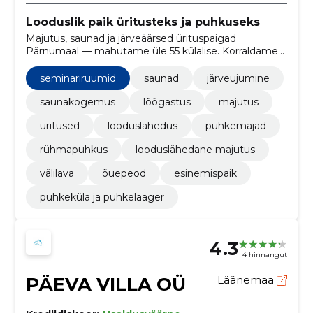
Looduslik paik üritusteks ja puhkuseks
Majutus, saunad ja järveäärsed ürituspaigad
Pärnumaal — mahutame üle 55 külalise. Korraldame
ekskursioone ja toitlustuse, et teie pulm, seminar või
retreat kulgeks muretult.
seminariruumid
saunad
järveujumine
saunakogemus
lõõgastus
majutus
üritused
looduslähedus
puhkemajad
rühmapuhkus
looduslähedane majutus
välilava
õuepeod
esinemispaik
puhkeküla ja puhkelaager
4.3
4 hinnangut
PÄEVA VILLA OÜ
Läänemaa