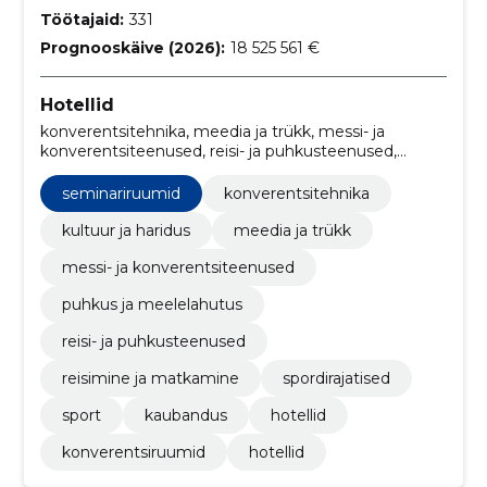
Töötajaid:
331
Prognooskäive (2026):
18 525 561 €
Hotellid
konverentsitehnika, meedia ja trükk, messi- ja
konverentsiteenused, reisi- ja puhkusteenused,
reisimine ja matkamine, spordirajatised, sport,
kaubandus, Hotellid, Konverentsiruumid
seminariruumid
konverentsitehnika
kultuur ja haridus
meedia ja trükk
messi- ja konverentsiteenused
puhkus ja meelelahutus
reisi- ja puhkusteenused
reisimine ja matkamine
spordirajatised
sport
kaubandus
hotellid
konverentsiruumid
hotellid