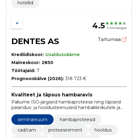
hotellid
4.5
4 hinnangut
DENTES AS
Tartumaa
Krediidiskoor:
Usaldusväärne
Maineskoor:
2850
Töötajaid:
7
Prognooskäive (2026):
318 723 €
Kvaliteet ja täpsus hambaravis
Pakume ISO‑järgseid hambaproteese ning täpseid
parandus- ja hooldusteenuseid hambakliinikutele ja
patsientidele. Toetame digitöövoogusid ning pakume
seminariruumi professionaalseteks koolitusteks.
seminariruum
hambaproteesid
cad/cam
proteesiremont
hooldus