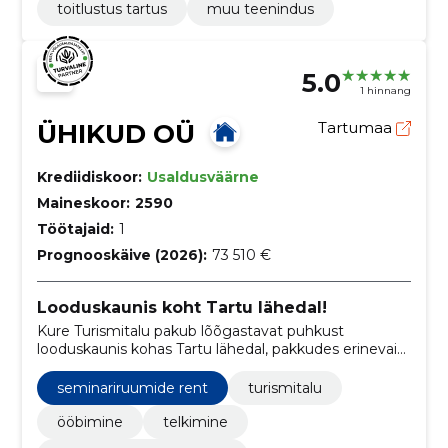
toitlustus tartus
muu teenindus
5.0
1 hinnang
ÜHIKUD OÜ
Tartumaa
Krediidiskoor:
Usaldusväärne
Maineskoor:
2590
Töötajaid:
1
Prognooskäive (2026):
73 510 €
Looduskaunis koht Tartu lähedal!
Kure Turismitalu pakub lõõgastavat puhkust
looduskaunis kohas Tartu lähedal, pakkudes erinevaid
majutusvõimalusi ja lisateenuseid.
seminariruumide rent
turismitalu
ööbimine
telkimine