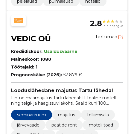
peielauad
pulmalauad
hotellid
2.8
4 hinnangut
VEDIC OÜ
Tartumaa
Krediidiskoor:
Usaldusväärne
Maineskoor:
1080
Töötajaid:
1
Prognooskäive (2026):
52 879 €
Looduslähedane majutus Tartu lähedal
Lihtne maamajutus Tartu lähedal: 11-toaline motell
ning telgi- ja haagissuvilakohti. Saalid kuni 100
inimesele, saun, paadi- ja SUP-rent ning juhendatud
matkad ja linnuvaatlus.
seminariruum
majutus
telkimisala
järvevaade
paatide rent
moteli toad