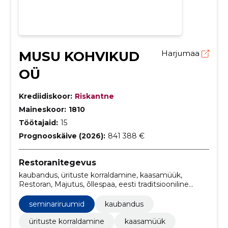
MUSU KOHVIKUD
Harjumaa
OÜ
Krediidiskoor:
Riskantne
Maineskoor:
1810
Töötajaid:
15
Prognooskäive (2026):
841 388 €
Restoranitegevus
kaubandus, ürituste korraldamine, kaasamüük,
Restoran, Majutus, õllespaa, eesti traditsiooniline
köök, ürituste korraldamise teenused, ürituste
toitlustusteenused, kaas-müügi võimalused
seminariruumid
kaubandus
ürituste korraldamine
kaasamüük