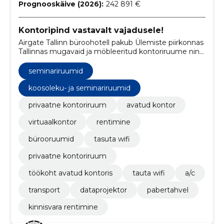
Prognooskäive (2026):
242 891 €
Kontoripind vastavalt vajadusele!
Airgate Tallinn büroohotell pakub Ülemiste piirkonnas
Tallinnas mugavaid ja möbleeritud kontoriruume ning
töökohti, ideaalset lahendust, kui ettevõte vajab
professionaalset keskkonda kodust väljas või
seminariruumid
virtuaalkontori teenust.
koosoleku- ja seminariruumid
privaatne kontoriruum
avatud kontor
virtuaalkontor
rentimine
bürooruumid
tasuta wifi
privaatne kontoriruum
töökoht avatud kontoris
tauta wifi
a/c
transport
dataprojektor
pabertahvel
kinnisvara rentimine