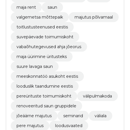
maja rent
saun
valgemetsa mõttepaik
majutus põlvamaal
toitlustusteenused eestis
suvepäevade toimumiskoht
vabaõhutegevused ahja jõeorus
maja üürimine üritusteks
suure lavaga saun
meeskonnatöö asukoht eestis
looduslik taandumine eestis
pereürituste toimumiskoht
välipulmakoda
renoveeritud saun gruppidele
jõeäärne majutus
seminarid
väliala
pere majutus
loodusvaated