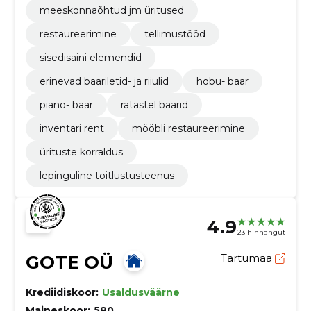
meeskonnaõhtud jm üritused
restaureerimine
tellimustööd
sisedisaini elemendid
erinevad baariletid- ja riiulid
hobu- baar
piano- baar
ratastel baarid
inventari rent
mööbli restaureerimine
ürituste korraldus
lepinguline toitlustusteenus
4.9
23 hinnangut
GOTE OÜ
Tartumaa
Krediidiskoor:
Usaldusväärne
Maineskoor:
580