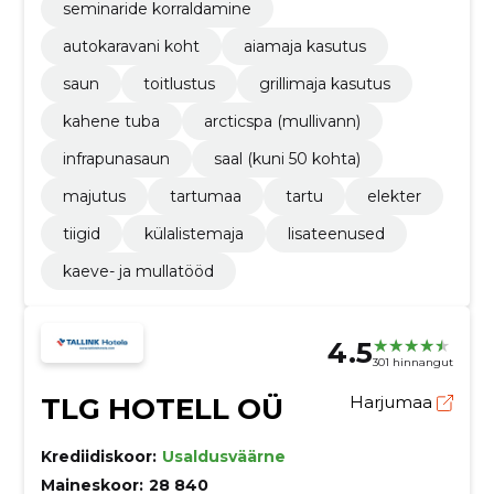
seminaride korraldamine
autokaravani koht
aiamaja kasutus
saun
toitlustus
grillimaja kasutus
kahene tuba
arcticspa (mullivann)
infrapunasaun
saal (kuni 50 kohta)
majutus
tartumaa
tartu
elekter
tiigid
külalistemaja
lisateenused
kaeve- ja mullatööd
4.5
301 hinnangut
TLG HOTELL OÜ
Harjumaa
Krediidiskoor:
Usaldusväärne
Maineskoor:
28 840