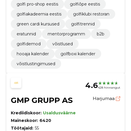
golfi pro-shop eestis
golfiõpe eestis
golfiakadeemia eestis
golfiklubi restoran
green cardi kursused
golfitrennid
eratunnid
mentorprogramm
b2b
golfidemod
võistlused
hooaja kalender
golfboxi kalender
võistlustingimused
4.6
428 hinnangut
GMP GRUPP AS
Harjumaa
Krediidiskoor:
Usaldusväärne
Maineskoor:
6420
Töötajaid:
55