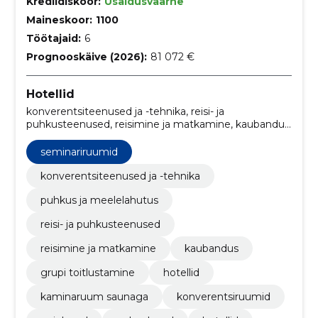
Krediidiskoor:
Usaldusväärne
Maineskoor:
1100
Töötajaid:
6
Prognooskäive (2026):
81 072 €
Hotellid
konverentsiteenused ja -tehnika, reisi- ja
puhkusteenused, reisimine ja matkamine, kaubandus,
grupi toitlustamine, Hotellid, Kaminaruum saunaga,
Konverentsiruumid, Peielauad, Pulmalauad
seminariruumid
konverentsiteenused ja -tehnika
puhkus ja meelelahutus
reisi- ja puhkusteenused
reisimine ja matkamine
kaubandus
grupi toitlustamine
hotellid
kaminaruum saunaga
konverentsiruumid