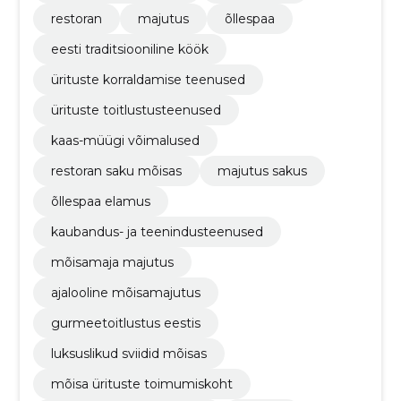
restoran
majutus
õllespaa
eesti traditsiooniline köök
ürituste korraldamise teenused
ürituste toitlustusteenused
kaas-müügi võimalused
restoran saku mõisas
majutus sakus
õllespaa elamus
kaubandus- ja teenindusteenused
mõisamaja majutus
ajalooline mõisamajutus
gurmeetoitlustus eestis
luksuslikud sviidid mõisas
mõisa ürituste toimumiskoht