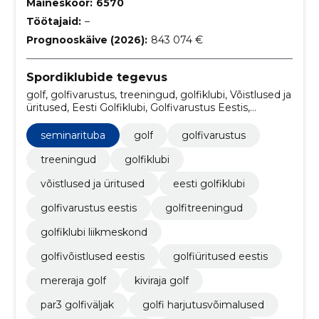
Maineskoor:
6570
Töötajaid:
–
Prognooskäive (2026):
843 074 €
Spordiklubide tegevus
golf, golfivarustus, treeningud, golfiklubi, Võistlused ja
üritused, Eesti Golfiklubi, Golfivarustus Eestis,
Golfitreeningud, Golfiklubi Liikmeskond,
Golfivõistlused Eestis
seminarituba
golf
golfivarustus
treeningud
golfiklubi
võistlused ja üritused
eesti golfiklubi
golfivarustus eestis
golfitreeningud
golfiklubi liikmeskond
golfivõistlused eestis
golfiüritused eestis
mereraja golf
kiviraja golf
par3 golfiväljak
golfi harjutusvõimalused