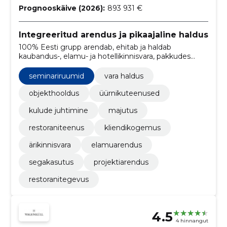
Prognooskäive (2026):
893 931 €
Integreeritud arendus ja pikaajaline haldus
100% Eesti grupp arendab, ehitab ja haldab
kaubandus-, elamu- ja hotellikinnisvara, pakkudes
usaldusväärset projektijuhtimist ja pikaajalist
varahaldust regionaalsetes turgudes.
seminariruumid
vara haldus
objekthooldus
üürnikuteenused
kulude juhtimine
majutus
restoraniteenus
kliendikogemus
ärikinnisvara
elamuarendus
segakasutus
projektiarendus
restoranitegevus
4.5
4 hinnangut