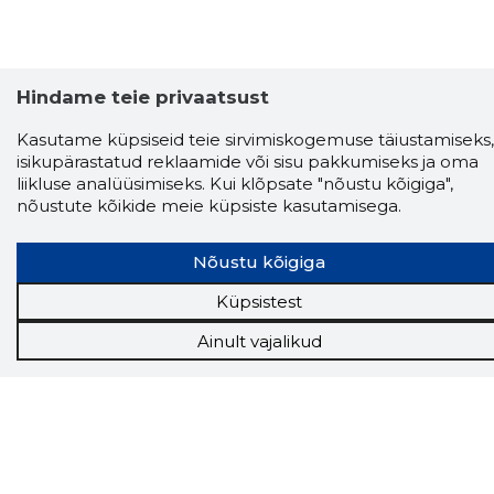
Hindame teie privaatsust
Kasutame küpsiseid teie sirvimiskogemuse täiustamiseks,
isikupärastatud reklaamide või sisu pakkumiseks ja oma
liikluse analüüsimiseks. Kui klõpsate "nõustu kõigiga",
nõustute kõikide meie küpsiste kasutamisega.
Nõustu kõigiga
Küpsistest
Storybook
Ainult vajalikud
Chrome laiendus
Storybooki laiendus ütleb Sulle, mis firma
veebilehel Sa parajasti viibid ja kui usaldusväärne
see firma täna on.
LAADI LAIENDUS ALLA