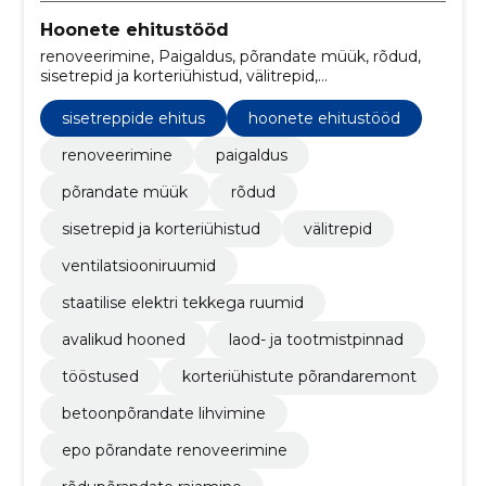
Hoonete ehitustööd
renoveerimine, Paigaldus, põrandate müük, rõdud,
sisetrepid ja korteriühistud, välitrepid,
ventilatsiooniruumid, staatilise elektri tekkega
ruumid, avalikud hooned, laod- ja tootmistpinnad
sisetreppide ehitus
hoonete ehitustööd
renoveerimine
paigaldus
põrandate müük
rõdud
sisetrepid ja korteriühistud
välitrepid
ventilatsiooniruumid
staatilise elektri tekkega ruumid
avalikud hooned
laod- ja tootmistpinnad
tööstused
korteriühistute põrandaremont
betoonpõrandate lihvimine
epo põrandate renoveerimine