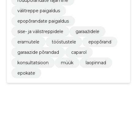
rõdupõrandate rajamine
välitreppe paigaldus
epopõrandate paigaldus
sise- ja välistreppidele
garaažidele
eramutele
tööstustele
epopõrand
garaazide põrandad
caparol
konsultatsioon
müük
laopinnad
epokate