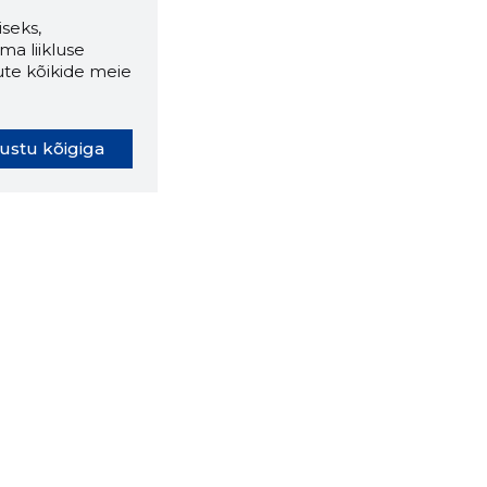
seks,
ma liikluse
ute kõikide meie
ustu kõigiga
oki laiendus ütleb Sulle, mis
eebilehel Sa parajasti viibid ja
ldusväärne see firma täna on.
 LAIENDUS ALLA