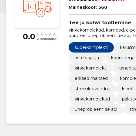
Maineskoor:
560
Tee ja kohvi töötlemine
kinkekomplektid, kombod, e-pood
0.0
purutee, uneprobleemide abi, Te
0 hinnangut
superkomplekti
karusm
astelpajuga
köömnega
kinkekomplekt
kanepit
erilised maitsed
komple
stressileevendus
kleebi
kinkekomplektid
pakite
uneprobleemide abi
str