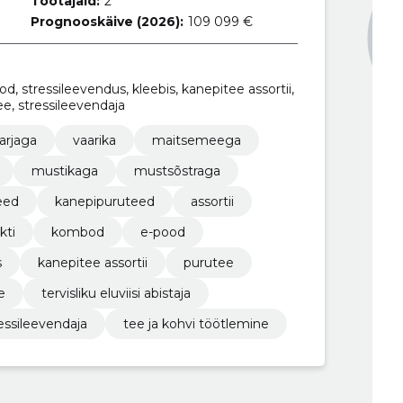
Töötajaid:
2
Prognooskäive (2026):
109 099 €
, stressileevendus, kleebis, kanepitee assortii,
e, stressileevendaja
arjaga
vaarika
maitsemeega
mustikaga
mustsõstraga
eed
kanepipuruteed
assortii
kti
kombod
e-pood
s
kanepitee assortii
purutee
e
tervisliku eluviisi abistaja
essileevendaja
tee ja kohvi töötlemine