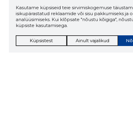
Kasutame küpsiseid teie sirvimiskogemuse täiustami
isikupärastatud reklaamide või sisu pakkumiseks ja o
analüüsimiseks. Kui klõpsate "nõustu kõigiga", nõust
küpsiste kasutamisega.
Küpsistest
Ainult vajalikud
Nõ
Storybo
Storybook
firma v
kui usa
Chrome laiendus
LAADI