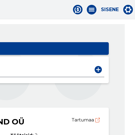
SISENE
ND OÜ
Tartumaa