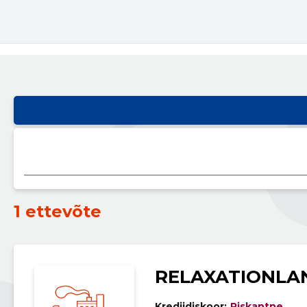
1 ettevõte
RELAXATIONLA
Krediidiskoor:
Riskantne