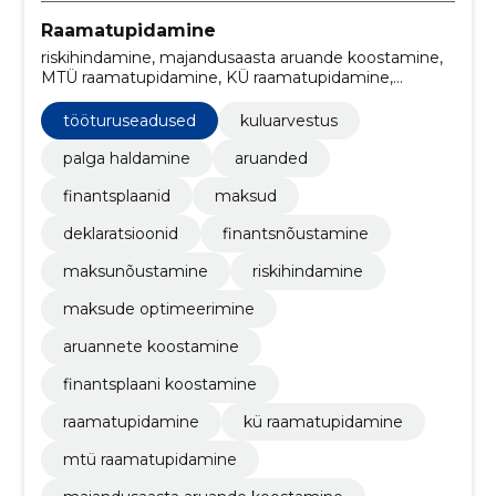
Raamatupidamine
riskihindamine, majandusaasta aruande koostamine,
MTÜ raamatupidamine, KÜ raamatupidamine,
raamatupidamine, finantsplaani koostamine,
tööturuseadused, aruannete koostamine, Maksude
tööturuseadused
kuluarvestus
optimeerimine, kuluarvestus
palga haldamine
aruanded
finantsplaanid
maksud
deklaratsioonid
finantsnõustamine
maksunõustamine
riskihindamine
maksude optimeerimine
aruannete koostamine
finantsplaani koostamine
raamatupidamine
kü raamatupidamine
mtü raamatupidamine