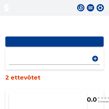
2 ettevõtet
0.0
0 hinna