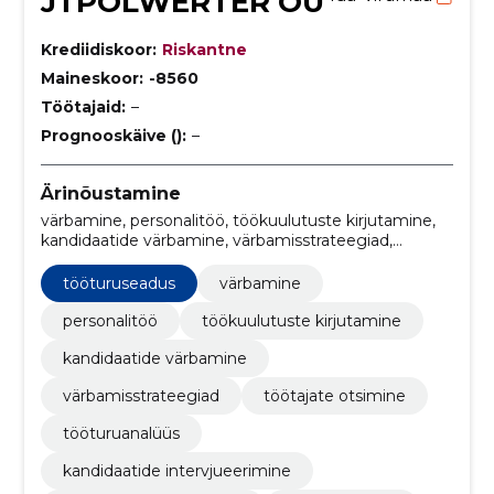
JTPOLWERTER OÜ
Krediidiskoor:
Riskantne
Maineskoor:
-8560
Töötajaid:
–
Prognooskäive ():
–
Ärinõustamine
värbamine, personalitöö, töökuulutuste kirjutamine,
kandidaatide värbamine, värbamisstrateegiad,
töötajate otsimine, tööturuanalüüs, kandidaatide
intervjueerimine, Äriklientide nõustamine,
tööturuseadus
värbamine
tööturuseadus
personalitöö
töökuulutuste kirjutamine
kandidaatide värbamine
värbamisstrateegiad
töötajate otsimine
tööturuanalüüs
kandidaatide intervjueerimine