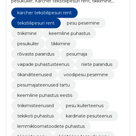
pesukuller, Kärcher tekstiilipesuri rent, tikkimine,
Rõivaste parandus, pesumaja, vaipade
puhastusteenus, tekstiilipesuri rent
kärcher tekstiilipesuri rent
tekstiilipesuri rent
pesu pesemine
triikimine
keemiline puhastus
pesukuller
tikkimine
rõivaste parandus
pesumaja
vaipade puhastusteenus
riiete parandus
tikanditeenused
voodipesu pesemine
pesumajateenused tartu
keemiline puhastus eestis
triikimisteenused
pesu kullerteenus
tekikoti puhastus
kardinate pesuteenus
lemmikloomatoodete puhastus