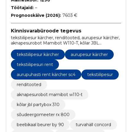
Töötajaid:
–
Prognooskäive (2026):
7603 €
Kinnisvarabüroode tegevus
tekstiilipesur kärcher, renditooted, aurupesur kärcher,
aknapesurobot Mamibot W110-T, kõlar JBL
PARTYBOX 310, SÕUDEERGOMEETER RX 800,
BEEBIKAAL BEURER BY 90, TURVAHÄLL
tekstiilipesur kärcher
aurupesur kärcher
CONCORD, TURVATOOL CYBEX, TOYOTA YARIS
2008A.
tekstiilipesuri rent
aurupuhasti rent kärcher sc4
tekstiilipesur
renditooted
aknapesurobot mamibot w110-t
kõlar jbl partybox 310
sõudeergomeeter rx 800
beebikaal beurer by 90
turvahäll concord