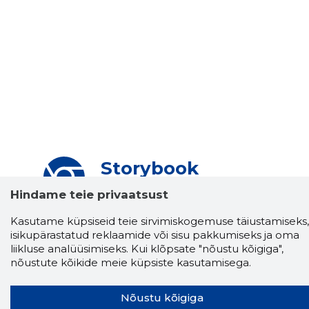
Storybook
Chrome laiendus
Hindame teie privaatsust
Storybooki laiendus ütleb Sulle, mis firma
Kasutame küpsiseid teie sirvimiskogemuse täiustamiseks,
veebilehel Sa parajasti viibid ja kui usaldusväärne
isikupärastatud reklaamide või sisu pakkumiseks ja oma
see firma täna on.
LAADI LAIENDUS ALLA
liikluse analüüsimiseks. Kui klõpsate "nõustu kõigiga",
nõustute kõikide meie küpsiste kasutamisega.
Nõustu kõigiga
Näed helistaja tausta!
Storybooki Äpp toob