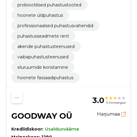
probiootilised puhastustooted
hoonete üldpuhastus
professionaalsed puhastusvahendid
puhastusseadmete rent
akende puhastusteenused
vaibapuhastusteenused
eluruumide koristamine
hoonete fassaadipuhastus
3.0
5 hinnangut
GOODWAY OÜ
Harjumaa
Krediidiskoor:
Usaldusväärne
Maineskoor:
1290