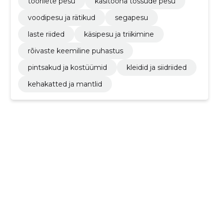
tööriiete pesu
käsitööna tossude pesu
voodipesu ja rätikud
segapesu
laste riided
käsipesu ja triikimine
rõivaste keemiline puhastus
pintsakud ja kostüümid
kleidid ja siidriided
kehakatted ja mantlid