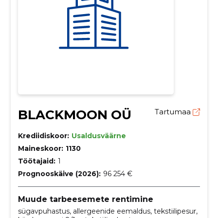
BLACKMOON OÜ
Tartumaa
Krediidiskoor:
Usaldusväärne
Maineskoor:
1130
Töötajaid:
1
Prognooskäive (2026):
96 254 €
Muude tarbeesemete rentimine
sügavpuhastus, allergeenide eemaldus, tekstiilipesur,