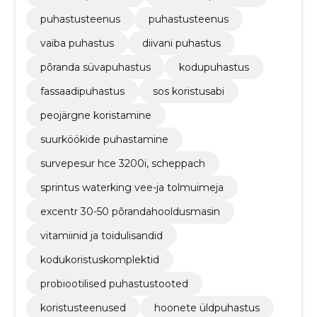
puhastusteenus
puhastusteenus
vaiba puhastus
diivani puhastus
põranda süvapuhastus
kodupuhastus
fassaadipuhastus
sos koristusabi
peojärgne koristamine
suurköökide puhastamine
survepesur hce 3200i, scheppach
sprintus waterking vee-ja tolmuimeja
excentr 30-50 põrandahooldusmasin
vitamiinid ja toidulisandid
kodukoristuskomplektid
probiootilised puhastustooted
koristusteenused
hoonete üldpuhastus