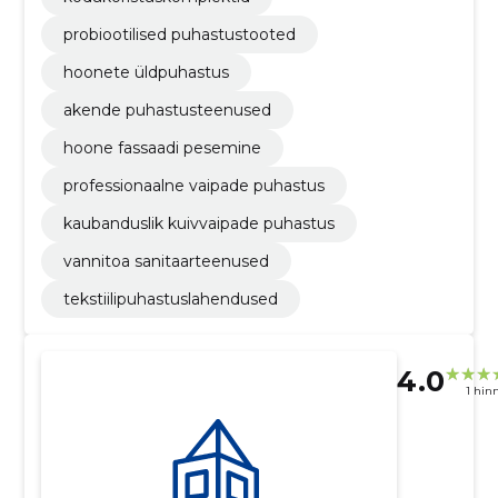
probiootilised puhastustooted
hoonete üldpuhastus
akende puhastusteenused
hoone fassaadi pesemine
professionaalne vaipade puhastus
kaubanduslik kuivvaipade puhastus
vannitoa sanitaarteenused
tekstiilipuhastuslahendused
4.0
1 hin