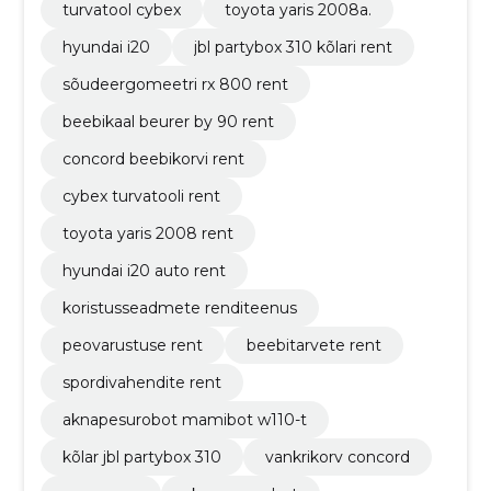
turvatool cybex
toyota yaris 2008a.
hyundai i20
jbl partybox 310 kõlari rent
sõudeergomeetri rx 800 rent
beebikaal beurer by 90 rent
concord beebikorvi rent
cybex turvatooli rent
toyota yaris 2008 rent
hyundai i20 auto rent
koristusseadmete renditeenus
peovarustuse rent
beebitarvete rent
spordivahendite rent
aknapesurobot mamibot w110-t
kõlar jbl partybox 310
vankrikorv concord