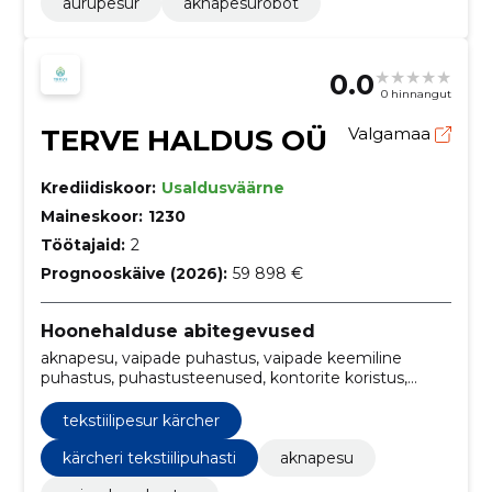
aurupesur
aknapesurobot
0.0
0 hinnangut
TERVE HALDUS OÜ
Valgamaa
Krediidiskoor:
Usaldusväärne
Maineskoor:
1230
Töötajaid:
2
Prognooskäive (2026):
59 898 €
Hoonehalduse abitegevused
aknapesu, vaipade puhastus, vaipade keemiline
puhastus, puhastusteenused, kontorite koristus,
vannitoa puhastus, tekstiilide puhastus,
puhastusteenus, diivani puhastus, põranda
tekstiilipesur kärcher
süvapuhastus
kärcheri tekstiilipuhasti
aknapesu