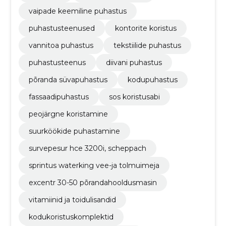
vaipade keemiline puhastus
puhastusteenused
kontorite koristus
vannitoa puhastus
tekstiilide puhastus
puhastusteenus
diivani puhastus
põranda süvapuhastus
kodupuhastus
fassaadipuhastus
sos koristusabi
peojärgne koristamine
suurköökide puhastamine
survepesur hce 3200i, scheppach
sprintus waterking vee-ja tolmuimeja
excentr 30-50 põrandahooldusmasin
vitamiinid ja toidulisandid
kodukoristuskomplektid