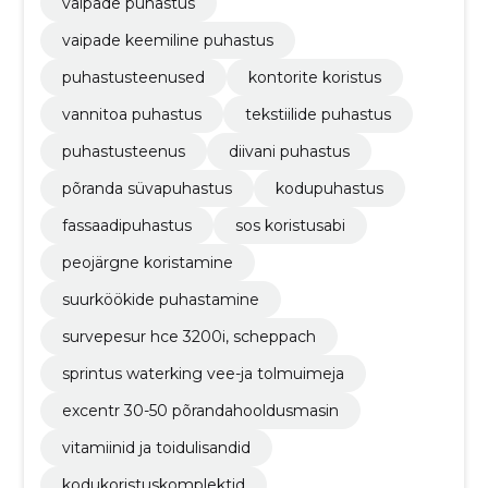
vaipade puhastus
vaipade keemiline puhastus
puhastusteenused
kontorite koristus
vannitoa puhastus
tekstiilide puhastus
puhastusteenus
diivani puhastus
põranda süvapuhastus
kodupuhastus
fassaadipuhastus
sos koristusabi
peojärgne koristamine
suurköökide puhastamine
survepesur hce 3200i, scheppach
sprintus waterking vee-ja tolmuimeja
excentr 30-50 põrandahooldusmasin
vitamiinid ja toidulisandid
kodukoristuskomplektid