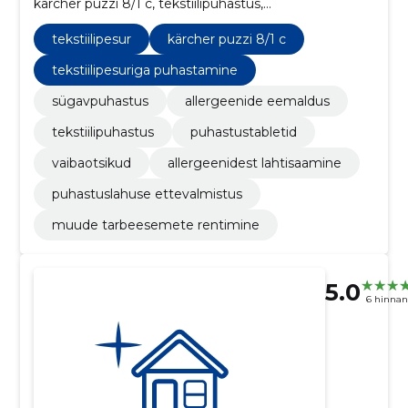
kärcher puzzi 8/1 c, tekstiilipuhastus,
puhastustabletid, vaibaotsikud, allergeenidest
lahtisaamine, puhastuslahuse ettevalmistus,
tekstiilipesur
kärcher puzzi 8/1 c
tekstiilipesuriga puhastamine
tekstiilipesuriga puhastamine
sügavpuhastus
allergeenide eemaldus
tekstiilipuhastus
puhastustabletid
vaibaotsikud
allergeenidest lahtisaamine
puhastuslahuse ettevalmistus
muude tarbeesemete rentimine
5.0
6 hinna