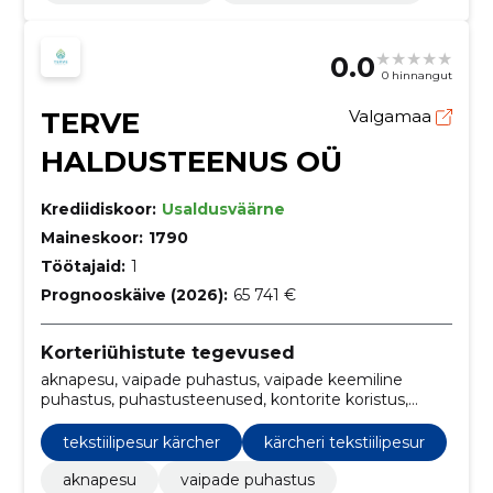
0.0
0 hinnangut
TERVE
Valgamaa
HALDUSTEENUS OÜ
Krediidiskoor:
Usaldusväärne
Maineskoor:
1790
Töötajaid:
1
Prognooskäive (2026):
65 741 €
Korteriühistute tegevused
aknapesu, vaipade puhastus, vaipade keemiline
puhastus, puhastusteenused, kontorite koristus,
vannitoa puhastus, tekstiilide puhastus,
puhastusteenus, diivani puhastus, põranda
tekstiilipesur kärcher
kärcheri tekstiilipesur
süvapuhastus
aknapesu
vaipade puhastus