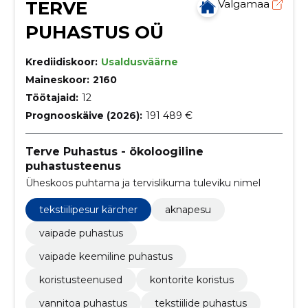
TERVE
Valgamaa
PUHASTUS OÜ
Krediidiskoor:
Usaldusväärne
Maineskoor:
2160
Töötajaid:
12
Prognooskäive (2026):
191 489 €
Terve Puhastus - ökoloogiline
puhastusteenus
Üheskoos puhtama ja tervislikuma tuleviku nimel
tekstiilipesur kärcher
aknapesu
vaipade puhastus
vaipade keemiline puhastus
koristusteenused
kontorite koristus
vannitoa puhastus
tekstiilide puhastus