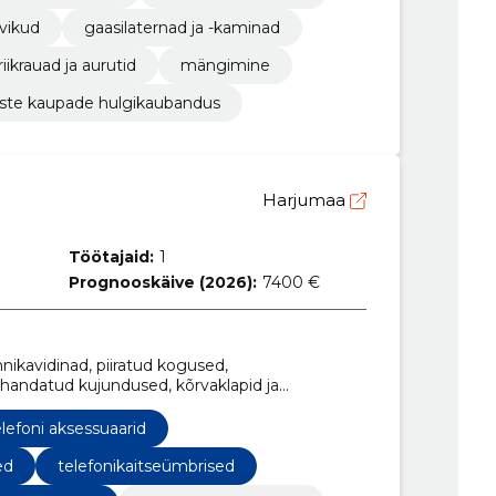
vikud
gaasilaternad ja -kaminad
riikrauad ja aurutid
mängimine
te kaupade hulgikaubandus
Harjumaa
Töötajaid:
1
Prognooskäive (2026):
7400 €
nikavidinad, piiratud kogused,
ohandatud kujundused, kõrvaklapid ja
, laadimiskaablid, ekraanikaitsekiled,
elefoni aksessuaarid
ed
telefonikaitseümbrised