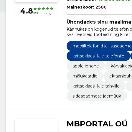
Maineskoor:
2580
4.8
180 hinnangut
Ühendades sinu maailma 
Kännukas on kogenud telefonide 
kvaliteetseid tooteid ning kiire
mobiiltelefonid ja lisaseadm
kaitseklaas- kile telefonile
apple iphone
kõrvaklapi
mälukaardid
ekraanipuh
kaitseklaas- kile tahvlile
sideseadmete jaemüük
MBPORTAL OÜ