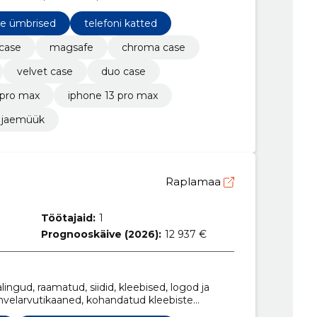
ne ümbrised
telefoni katted
case
magsafe
chroma case
velvet case
duo case
 pro max
iphone 13 pro max
 jaemüük
Raplamaa
Töötajaid:
1
Prognooskäive (2026):
12 937 €
alingud, raamatud, siidid, kleebised, logod ja
tahvelarvutikaaned, kohandatud kleebiste
d, kohandatud maalid, kunstilised