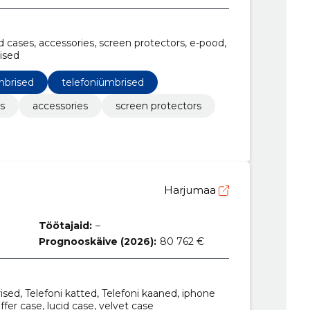
d cases, accessories, screen protectors, e-pood,
ised
mbrised
telefoniümbrised
s
accessories
screen protectors
Harjumaa
Töötajaid:
–
Prognooskäive (2026):
80 762 €
sed, Telefoni katted, Telefoni kaaned, iphone
er case, lucid case, velvet case