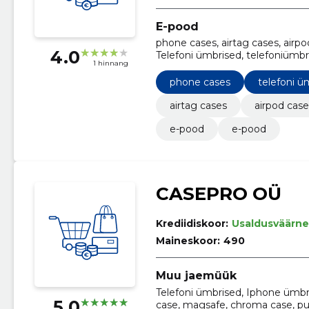
E-pood
phone cases, airtag cases, airpo
4.0
Telefoni ümbrised, telefoniümbr
1 hinnang
phone cases
telefoni ü
airtag cases
airpod case
e-pood
e-pood
CASEPRO OÜ
Krediidiskoor:
Usaldusväärne
Maineskoor:
490
Muu jaemüük
Telefoni ümbrised, Iphone ümbri
5.0
case, magsafe, chroma case, puff