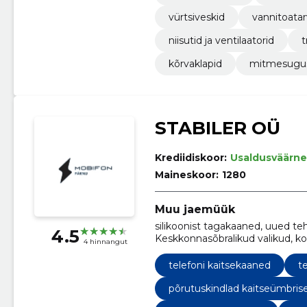
vürtsiveskid
vannitoatar
niisutid ja ventilaatorid
t
kõrvaklapid
mitmesugus
STABILER OÜ
Krediidiskoor:
Usaldusväärne
Maineskoor:
1280
Muu jaemüük
silikoonist tagakaaned, uued teh
4.5
Keskkonnasõbralikud valikud, k
4 hinnangut
peakomplektid, alused ja hoidikud
telefonitarvikud
telefoni kaitsekaaned
t
põrutuskindlad kaitseümbris