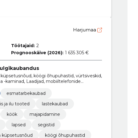
Harjumaa
Töötajaid:
2
Prognooskäive (2026):
1 635 305 €
ulgikaubandus
 ja küpsetusnõud, köögi õhupuhastid, vürtsiveskid,
ja -kaminad, Laadijad, mobiiltelefonide
eadmed
esmatarbekaubad
is ja ilu tooted
lastekaubad
köök
majapidamine
lapsed
segistid
ja küpsetusnõud
köögi õhupuhastid