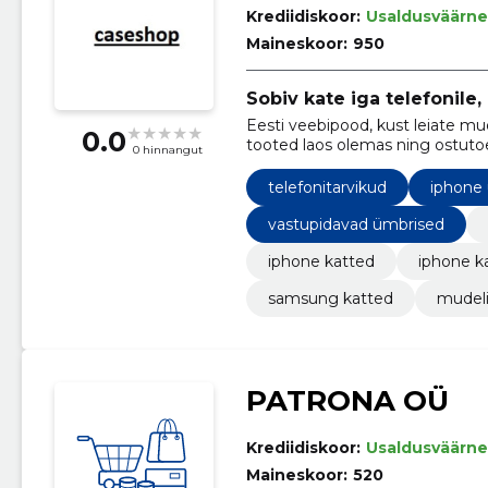
Krediidiskoor:
Usaldusväärne
Maineskoor:
950
Sobiv kate iga telefonile,
Eesti veebipood, kust leiate mud
0.0
tooted laos olemas ning ostutoe 
0 hinnangut
telefonitarvikud
iphone
vastupidavad ümbrised
iphone katted
iphone k
samsung katted
mudeli
PATRONA OÜ
Krediidiskoor:
Usaldusväärne
Maineskoor:
520