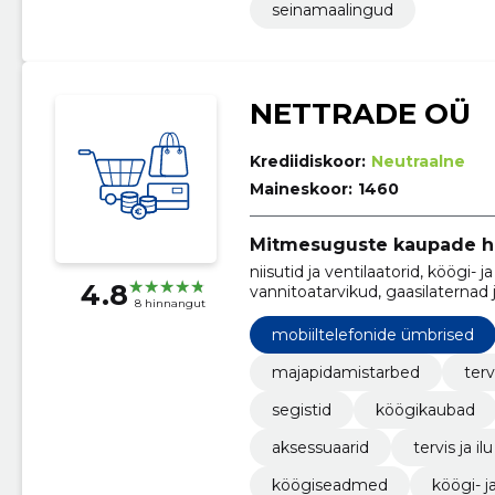
seinamaalingud
NETTRADE OÜ
Krediidiskoor:
Neutraalne
Maineskoor:
1460
Mitmesuguste kaupade h
niisutid ja ventilaatorid, köögi-
4.8
vannitoatarvikud, gaasilaternad 
8 hinnangut
ümbrised, kõrvaklapid, köögis
mobiiltelefonide ümbrised
majapidamistarbed
terv
segistid
köögikaubad
aksessuaarid
tervis ja ilu
köögiseadmed
köögi- 