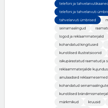
illustratsioonid
telefoni ja tahvelarvutikaane
telefoni ja tahvelarvuti ümbr
tahvelarvuti ümbrised
m
seinamaalingud
raamatu
logod ja reklaammaterjalid
kohandatud kingitused
kunstilised illustratsioonid
isikupärastatud raamatud ja s
reklaammaterjalide kujundus
ainulaadsed reklaamesemed
kohandatud seinamaalingute
kunstilised brändimismaterjal
märkmikud
kruusid