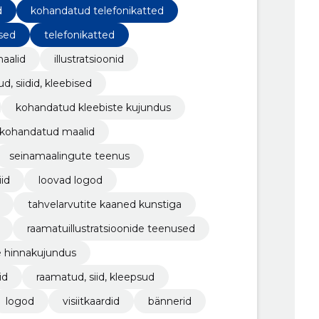
d
kohandatud telefonikatted
ised
telefonikatted
aalid
illustratsioonid
d, siidid, kleebised
kohandatud kleebiste kujundus
kohandatud maalid
seinamaalingute teenus
iid
loovad logod
tahvelarvutite kaaned kunstiga
raamatuillustratsioonide teenused
 hinnakujundus
id
raamatud, siid, kleepsud
logod
visiitkaardid
bännerid