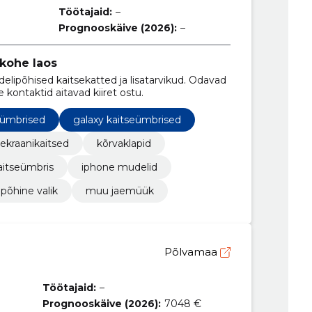
Töötajaid:
–
Prognooskäive (2026):
–
 kohe laos
elipõhised kaitsekatted ja lisatarvikud. Odavad
kontaktid aitavad kiiret ostu.
 ümbrised
galaxy kaitseümbrised
ekraanikaitsed
kõrvaklapid
aitseümbris
iphone mudelid
põhine valik
muu jaemüük
Põlvamaa
Töötajaid:
–
Prognooskäive (2026):
7048 €