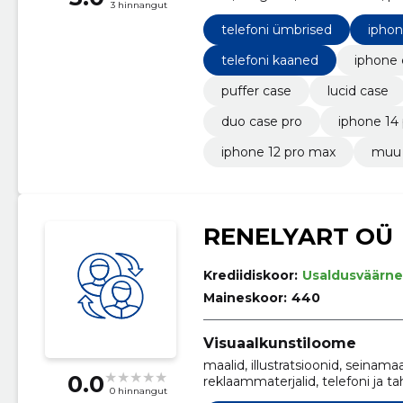
3 hinnangut
telefoni ümbrised
ipho
telefoni kaaned
iphone 
puffer case
lucid case
duo case pro
iphone 14
iphone 12 pro max
muu
RENELYART OÜ
Krediidiskoor:
Usaldusväärne
Maineskoor:
440
Visuaalkunstiloome
maalid, illustratsioonid, seinama
0.0
reklaammaterjalid, telefoni ja 
0 hinnangut
kujundus, kohandatud kingituse