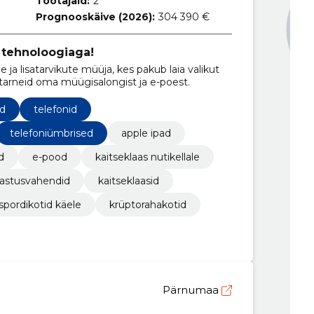
Töötajaid:
2
Prognooskäive (2026):
304 390 €
tehnoloogiaga!
ja lisatarvikute müüja, kes pakub laia valikut
t tarneid oma müügisalongist ja e-poest.
ed
telefonid
telefoniümbrised
apple ipad
d
e-pood
kaitseklaas nutikellale
astusvahendid
kaitseklaasid
spordikotid käele
krüptorahakotid
Pärnumaa