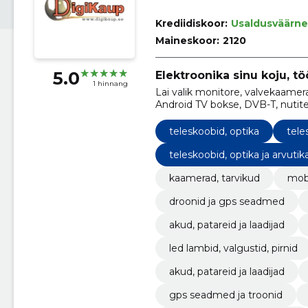
Krediidiskoor:
Usaldusväärne
Maineskoor:
2120
5.0
Elektroonika sinu koju, töö
1 hinnang
Lai valik monitore, valvekaamer
Android TV bokse, DVB-T, nutite
teleskoobid, optika
tele
teleskoobid, optika ja arvuti
kaamerad, tarvikud
mobi
droonid ja gps seadmed
akud, patareid ja laadijad
led lambid, valgustid, pirnid
akud, patareid ja laadijad
gps seadmed ja troonid