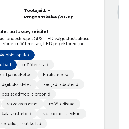
Töötajaid:
–
Prognooskäive (2026):
–
le, autosse, reisile!
aid, endoskoope, GPS, LED valgustust, akusi,
lefone, mõõteriistasi, LED projektoreid jne
skoobid, optika
kaubad
mõõteriistad
ilid ja nutikellad
kalakaamera
digiboks, dvb-t
laadijad, adapterid
gps seadmed ja droonid
valvekaamerad
mõõteriistad
kalastustarbed
kaamerad, tarvikud
mobiilid ja nutikellad