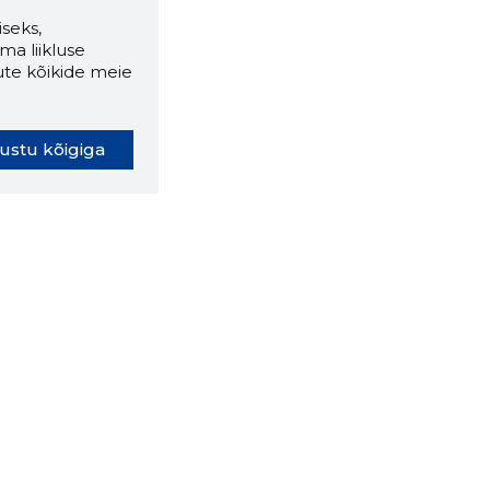
seks,
ma liikluse
ute kõikide meie
ustu kõigiga
oki laiendus ütleb Sulle, mis
eebilehel Sa parajasti viibid ja
ldusväärne see firma täna on.
 LAIENDUS ALLA