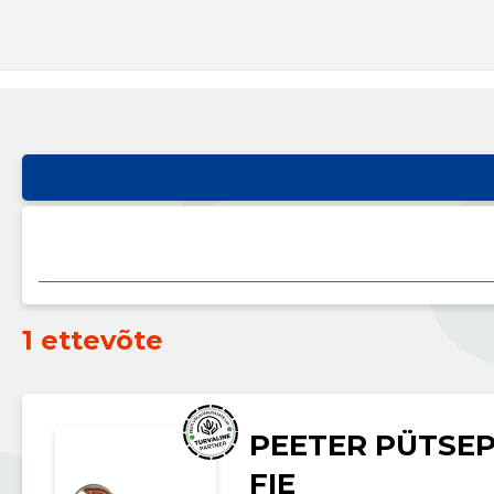
1 ettevõte
PEETER PÜTSEP
FIE