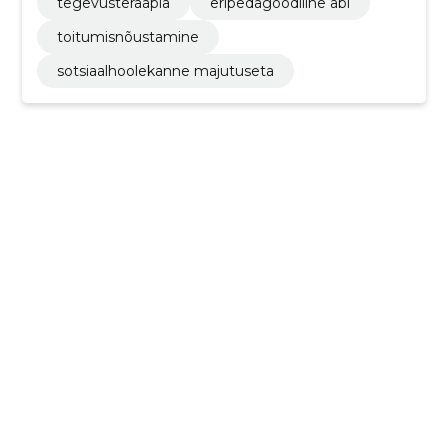
tegevusteraapia
eripedagoodiline abi
toitumisnõustamine
sotsiaalhoolekanne majutuseta