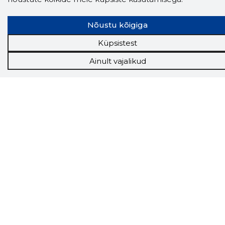
Nõustu kõigiga
Küpsistest
Ainult vajalikud
Storybook
Chrome laiendus
Storybooki laiendus ütleb Sulle, mis firma
veebilehel Sa parajasti viibid ja kui usaldusväärne
see firma täna on.
LAADI LAIENDUS ALLA
Näed helistaja tausta!
Storybooki Äpp toob
Sinuni
OTSEKONTAKTID
400 000 Eesti
ettevõtte ja isikute kohta (juhid, ametnikud).
Andmed on rikastatud maksevõime ja
finantsinfoga.