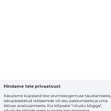
Hindame teie privaatsust
Kasutame küpsiseid teie sirvimiskogemuse täiustamiseks,
isikupärastatud reklaamide või sisu pakkumiseks ja oma
liikluse analüüsimiseks. Kui klõpsate "nõustu kõigiga",
nõustute kõikide meie küpsiste kasutamisega.