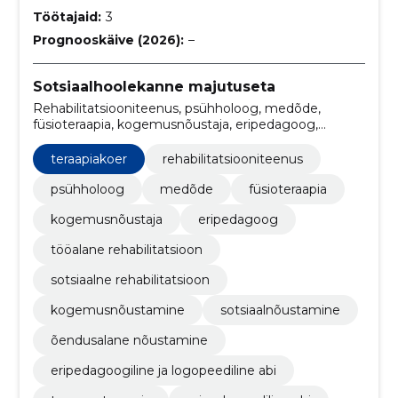
Töötajaid:
3
Prognooskäive (2026):
–
Sotsiaalhoolekanne majutuseta
Rehabilitatsiooniteenus, psühholoog, medõde,
füsioteraapia, kogemusnõustaja, eripedagoog,
tööalane rehabilitatsioon, sotsiaalne rehabilitatsioon,
kogemusnõustamine, sotsiaalnõustamine
teraapiakoer
rehabilitatsiooniteenus
psühholoog
medõde
füsioteraapia
kogemusnõustaja
eripedagoog
tööalane rehabilitatsioon
sotsiaalne rehabilitatsioon
kogemusnõustamine
sotsiaalnõustamine
õendusalane nõustamine
eripedagoogiline ja logopeediline abi