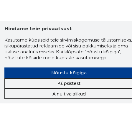
Hindame teie privaatsust
Kasutame küpsiseid teie sirvimiskogemuse täiustamiseks,
isikupärastatud reklaamide või sisu pakkumiseks ja oma
liikluse analüüsimiseks. Kui klõpsate "nõustu kõigiga",
nõustute kõikide meie küpsiste kasutamisega.
Nõustu kõigiga
Küpsistest
Ainult vajalikud
Storybook
Chrome laiendus
Storybooki laiendus ütleb Sulle, mis firma
veebilehel Sa parajasti viibid ja kui usaldusväärne