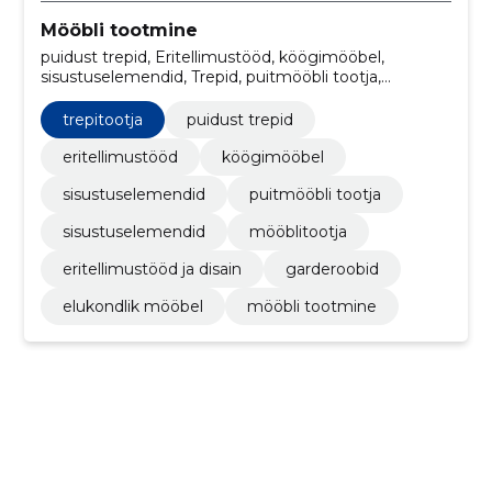
Mööbli tootmine
puidust trepid, Eritellimustööd, köögimööbel,
sisustuselemendid, Trepid, puitmööbli tootja,
sisustuselemendid, trepitootja, mööblitootja,
eritellimustööd ja disain
trepitootja
puidust trepid
eritellimustööd
köögimööbel
sisustuselemendid
puitmööbli tootja
sisustuselemendid
mööblitootja
eritellimustööd ja disain
garderoobid
elukondlik mööbel
mööbli tootmine