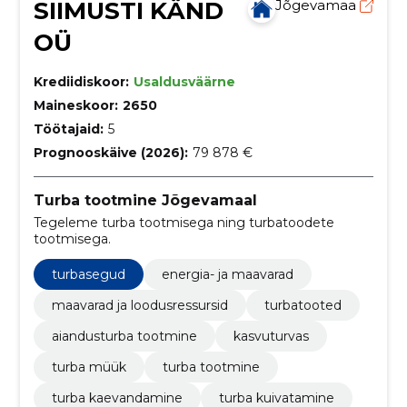
SIIMUSTI KÄND
Jõgevamaa
OÜ
Krediidiskoor:
Usaldusväärne
Maineskoor:
2650
Töötajaid:
5
Prognooskäive (2026):
79 878 €
Turba tootmine Jõgevamaal
Tegeleme turba tootmisega ning turbatoodete
tootmisega.
turbasegud
energia- ja maavarad
maavarad ja loodusressursid
turbatooted
aiandusturba tootmine
kasvuturvas
turba müük
turba tootmine
turba kaevandamine
turba kuivatamine