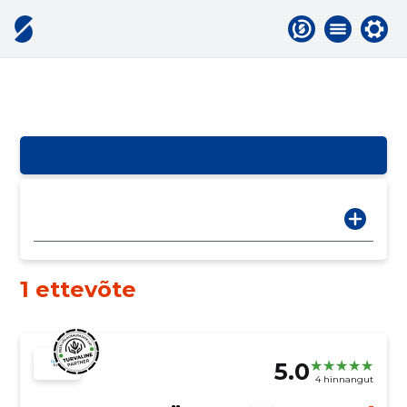
1 ettevõte
5.0
4 hinnangut