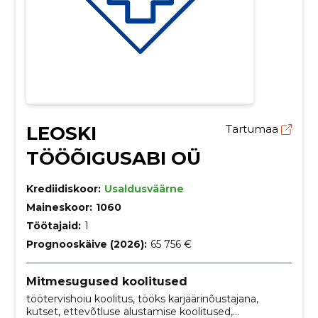
LEOSKI
Tartumaa
TÖÖÕIGUSABI OÜ
Krediidiskoor:
Usaldusväärne
Maineskoor:
1060
Töötajaid:
1
Prognooskäive (2026):
65 756 €
Mitmesugused koolitused
töötervishoiu koolitus, tööks karjäärinõustajana,
kutset, ettevõtluse alustamise koolitused,