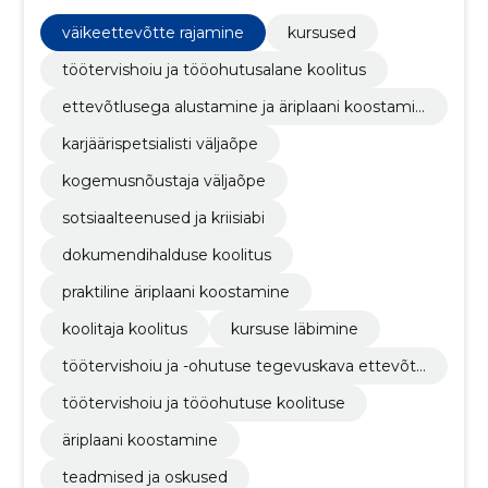
sotsiaalteenuste koolitused, veebikoolitused,
kogemusnõustaja koolitus,
väikeettevõtte rajamine
kursused
dokumendihaldusekoolitus, Äriplaani koostamise
koolitus, ettevõtlusega alustamise koolitus
töötervishoiu ja tööohutusalane koolitus
ettevõtlusega alustamine ja äriplaani koostamin
e
karjäärispetsialisti väljaõpe
kogemusnõustaja väljaõpe
sotsiaalteenused ja kriisiabi
dokumendihalduse koolitus
praktiline äriplaani koostamine
koolitaja koolitus
kursuse läbimine
töötervishoiu ja -ohutuse tegevuskava ettevõtt
es
töötervishoiu ja tööohutuse koolituse
äriplaani koostamine
teadmised ja oskused