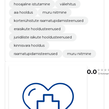
hooajaline istutamine
väliehitus
aia hooldus
muru niitmine
korteriühistute raamatupidamisteenused
eraisikute hooldusteenused
juriidiliste isikute hooldusteenused
kinnisvara hooldus
raamatupidamisteenused
muru niitmine
0.0
0 hinna