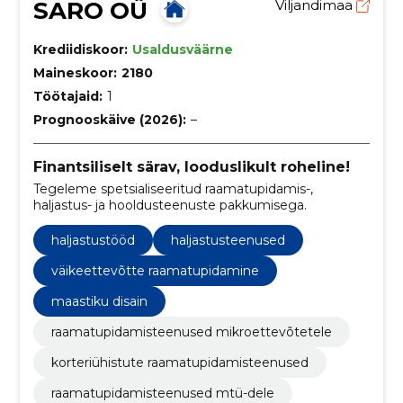
SARO OÜ
Viljandimaa
Krediidiskoor:
Usaldusväärne
Maineskoor:
2180
Töötajaid:
1
Prognooskäive (2026):
–
Finantsiliselt särav, looduslikult roheline!
Tegeleme spetsialiseeritud raamatupidamis-,
haljastus- ja hooldusteenuste pakkumisega.
haljastustööd
haljastusteenused
väikeettevõtte raamatupidamine
maastiku disain
raamatupidamisteenused mikroettevõtetele
korteriühistute raamatupidamisteenused
raamatupidamisteenused mtü-dele