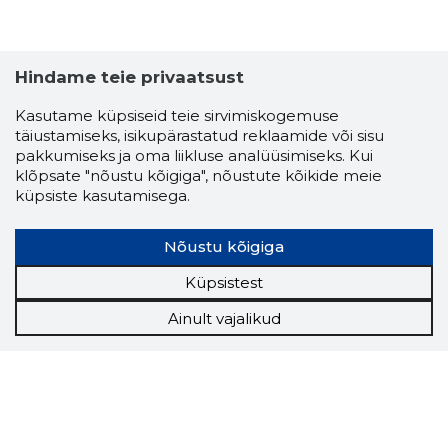
Hindame teie privaatsust
Kasutame küpsiseid teie sirvimiskogemuse
täiustamiseks, isikupärastatud reklaamide või sisu
pakkumiseks ja oma liikluse analüüsimiseks. Kui
klõpsate "nõustu kõigiga", nõustute kõikide meie
küpsiste kasutamisega.
Nõustu kõigiga
Küpsistest
Ainult vajalikud