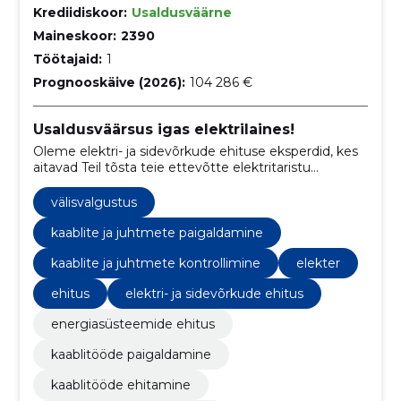
Krediidiskoor:
Usaldusväärne
Maineskoor:
2390
Töötajaid:
1
Prognooskäive (2026):
104 286 €
Usaldusväärsus igas elektrilaines!
Oleme elektri- ja sidevõrkude ehituse eksperdid, kes
aitavad Teil tõsta teie ettevõtte elektritaristu
tõhusust ja jätkusuutlikkust. Alates põhjalikest
elektriaudititest kuni päikeseparkide paigalduseni,
välisvalgustus
pakume laia valikuga teenuseid, mis aitavad teil
sammu pidada kiiresti muutuva
kaablite ja juhtmete paigaldamine
tehnoloogiamaailmaga.
kaablite ja juhtmete kontrollimine
elekter
ehitus
elektri- ja sidevõrkude ehitus
energiasüsteemide ehitus
kaablitööde paigaldamine
kaablitööde ehitamine