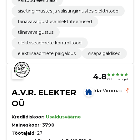
välitööd elektrialal
sisetingimustes ja välistingimustes elektritööd
tänavavalgustuse elektriteenused
tänavavalgustus
elektriseadmete kontrolltööd
elektriseadmete paigaldus
sisepaigaldised
4.8
22 hinnangut
A.V.R. ELEKTER
Ida-Virumaa
OÜ
Krediidiskoor:
Usaldusväärne
Maineskoor:
3790
Töötajaid:
27