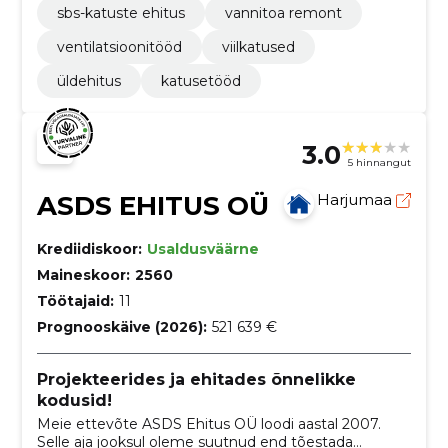
sbs-katuste ehitus
vannitoa remont
ventilatsioonitööd
viilkatused
üldehitus
katusetööd
3.0
5 hinnangut
ASDS EHITUS OÜ
Harjumaa
Krediidiskoor:
Usaldusväärne
Maineskoor:
2560
Töötajaid:
11
Prognooskäive (2026):
521 639 €
Projekteerides ja ehitades õnnelikke
kodusid!
Meie ettevõte ASDS Ehitus OÜ loodi aastal 2007.
Selle aja jooksul oleme suutnud end tõestada