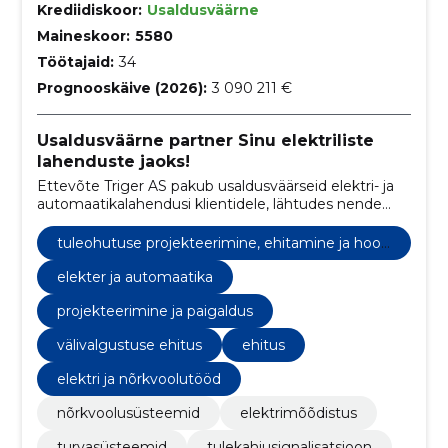
Krediidiskoor:
Usaldusväärne
Maineskoor:
5580
Töötajaid:
34
Prognooskäive (2026):
3 090 211 €
Usaldusväärne partner Sinu elektriliste
lahenduste jaoks!
Ettevõte Triger AS pakub usaldusväärseid elektri- ja
automaatikalahendusi klientidele, lähtudes nende
vajadustest ning parimatest tööstusstandarditest
tuleohutuse projekteerimine, ehitamine ja hool
damine
elekter ja automaatika
projekteerimine ja paigaldus
välivalgustuse ehitus
ehitus
elektri ja nõrkvoolutööd
nõrkvoolusüsteemid
elektrimõõdistus
turvasüsteemid
tulekahjusignalisatsioon