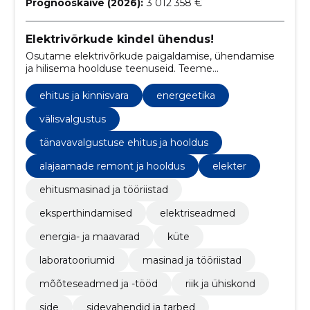
Prognooskäive (2026):
3 012 358 €
Elektrivõrkude kindel ühendus!
Osutame elektrivõrkude paigaldamise, ühendamise
ja hilisema hoolduse teenuseid. Teeme
elektriseadmete, alajaamade, jaotuskilpide jms
ühendamise. millele järgneb elektritööde lubade
ehitus ja kinnisvara
energeetika
kinnitamine.
välisvalgustus
tänavavalgustuse ehitus ja hooldus
alajaamade remont ja hooldus
elekter
ehitusmasinad ja tööriistad
eksperthindamised
elektriseadmed
energia- ja maavarad
küte
laboratooriumid
masinad ja tööriistad
mõõteseadmed ja -tööd
riik ja ühiskond
side
sidevahendid ja tarbed