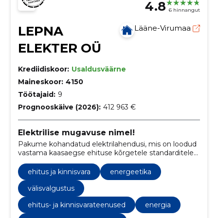
4.8
6 hinnangut
LEPNA
Lääne-Virumaa
ELEKTER OÜ
Krediidiskoor:
Usaldusväärne
Maineskoor:
4150
Töötajaid:
9
Prognooskäive (2026):
412 963 €
Elektrilise mugavuse nimel!
Pakume kohandatud elektrilahendusi, mis on loodud
vastama kaasaegse ehituse kõrgetele standarditele
ja mitmekesistele energiavajadustele.
ehitus ja kinnisvara
energeetika
välisvalgustus
ehitus- ja kinnisvarateenused
energia