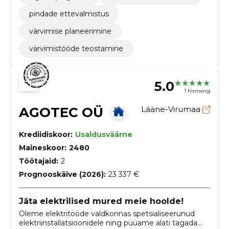
pindade ettevalmistus
värvimise planeerimine
värvimistööde teostamine
5.0
1 hinnang
AGOTEC OÜ
Lääne-Virumaa
Krediidiskoor:
Usaldusväärne
Maineskoor:
2480
Töötajaid:
2
Prognooskäive (2026):
23 337 €
Jäta elektrilised mured meie hoolde!
Oleme elektritööde valdkonnas spetsialiseerunud
elektriinstallatsioonidele ning püüame alati tagada