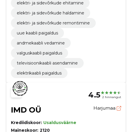
elektri- ja sidevõrkude ehitamine
elektri- ja sidevõrkude haldamine
elektri- ja sidevõrkude remontimine
uue kaabli paigaldus
andmekaabli vedamine
valguskaabli paigaldus
televisioonikaabli asendamine
elektrikaabli paigaldus
4.5
2 hinnangut
IMD OÜ
Harjumaa
Krediidiskoor:
Usaldusväärne
Maineskoor:
2120