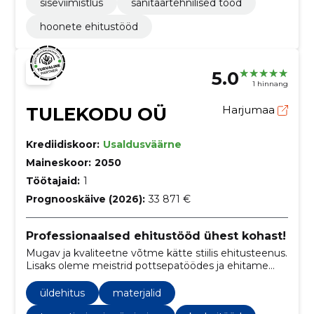
siseviimistlus
sanitaartehnilised tööd
hoonete ehitustööd
5.0
1 hinnang
TULEKODU OÜ
Harjumaa
Krediidiskoor:
Usaldusväärne
Maineskoor:
2050
Töötajaid:
1
Prognooskäive (2026):
33 871 €
Professionaalsed ehitustööd ühest kohast!
Mugav ja kvaliteetne võtme kätte stiilis ehitusteenus.
Lisaks oleme meistrid pottsepatöödes ja ehitame
teile unikaalseid kaminaid, korstnaid või ahjusid.
üldehitus
materjalid