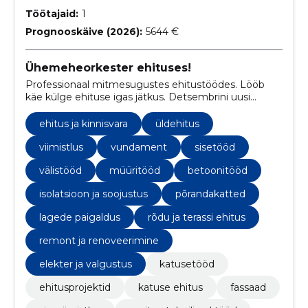
Töötajaid:
1
Prognooskäive (2026):
5644 €
Ühemeheorkester ehituses!
Professionaal mitmesugustes ehitustöödes. Lööb
käe külge ehituse igas jätkus. Detsembrini uusi
kliente ei võta, sest hetkel tegemist jagub!
ehitus ja kinnisvara
üldehitus
viimistlus
vundament
sisetööd
välistööd
müüritööd
betoonitööd
isolatsioon ja soojustus
põrandakatted
lagede paigaldus
rõdu ja terassi ehitus
remont ja renoveerimine
elekter ja valgustus
katusetööd
ehitusprojektid
katuse ehitus
fassaad