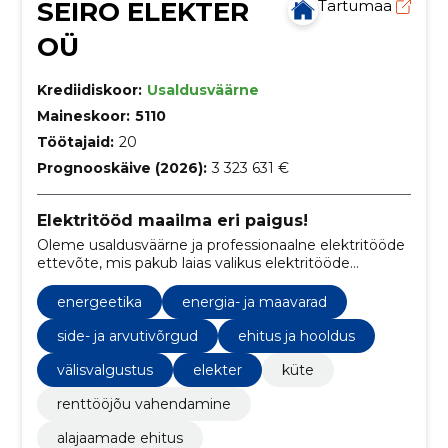
SEIRO ELEKTER
Tartumaa
OÜ
Krediidiskoor:
Usaldusväärne
Maineskoor:
5110
Töötajaid:
20
Prognooskäive (2026):
3 323 631 €
Elektritööd maailma eri paigus!
Oleme usaldusväärne ja professionaalne elektritööde
ettevõte, mis pakub laias valikus elektritööde
teenuseid nii Eestis kui väljaspool seda.
energeetika
energia- ja maavarad
side- ja arvutivõrgud
ehitus ja hooldus
välisvalgustus
elekter
küte
renttööjõu vahendamine
alajaamade ehitus