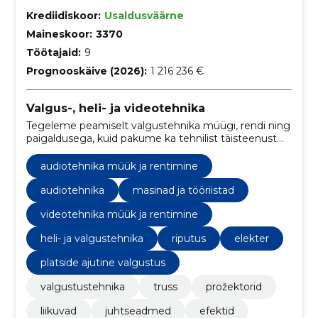
Krediidiskoor:
Usaldusväärne
Maineskoor:
3370
Töötajaid:
9
Prognooskäive (2026):
1 216 236 €
Valgus-, heli- ja videotehnika
Tegeleme peamiselt valgustehnika müügi, rendi ning
paigaldusega, kuid pakume ka tehnilist täisteenust
sündmuste korraldamisel.
audiotehnika müük ja rentimine
audiotehnika
masinad ja tööriistad
videotehnika müük ja rentimine
heli- ja valgustehnika
riputus
elekter
platside ajutine valgustus
valgustustehnika
truss
prožektorid
liikuvad
juhtseadmed
efektid