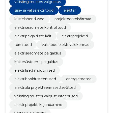
välistingimustes valgustus
sise- ja väliselektritööd
elekter
küttelahendused
projekteerimisfirmad
elektriseadmete kontrolltööd
elektripaigaldiste käit
elektriprojektid
teimitööd
välistööd elektrivaldkonnas
elektriseadmete paigaldus
küttesüsteemi paigaldus
elektrilised mõõtmised
elektrihooldusteenused
energiatooted
elektriala projekteerimisettevõtted
välistingimustes valgustusteenused
elektriprojekti kujundamine