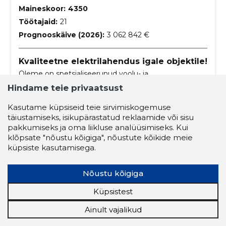
Maineskoor:
4350
Töötajaid:
21
Prognooskäive (2026):
3 062 842 €
Kvaliteetne elektrilahendus igale objektile!
Oleme on spetsialiseerunud voolu- ja
valgustusvõrkude elektrimontaažile, tugistruktuuride
Hindame teie privaatsust
paigaldamisele, torude paigaldamisele juhtmestiku
jaoks, kaabel- ja maandusvõrkude paigaldamisele
ehitus ja kinnisvara
Kasutame küpsiseid teie sirvimiskogemuse
ning palju muule.
täiustamiseks, isikupärastatud reklaamide või sisu
voolu- ja valgustusvõrkude montaaž
pakkumiseks ja oma liikluse analüüsimiseks. Kui
hoonete ja rajatiste elektrivarustus
klõpsate "nõustu kõigiga", nõustute kõikide meie
küpsiste kasutamisega.
rikete otsing ja taastamine
elekter
elektrikäit
automaatikatööd
Nõustu kõigiga
nõrkvoolutööd
elektrimontaažitööd
Küpsistest
projekteerimine
kaabeltrasside paigaldus
Ainult vajalikud
elektriseadmete montaaž