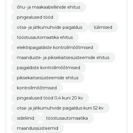
õhu- ja maakaabelliinide ehitus
pingealused tööd
otsa- ja jätkumuhvide paigaldus
lülimised
tööstusautomaatika ehitus
elektripaigaldiste kontrollmõõtmised
maanduste- ja piksekaitsesüsteemide ehitus
paigaldiste kontrollmõõtmised
piksekaitsesüsteemide ehitus
kontrollmõõtmised
pingealused tööd 0,4 kuni 20 kv
otsa- ja jätkumuhvide paigaldus kuni 52 kv
sideliinid
tööstusautomaatika
maandussüsteemid