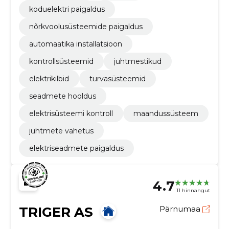
koduelektri paigaldus
nõrkvoolusüsteemide paigaldus
automaatika installatsioon
kontrollsüsteemid
juhtmestikud
elektrikilbid
turvasüsteemid
seadmete hooldus
elektrisüsteemi kontroll
maandussüsteem
juhtmete vahetus
elektriseadmete paigaldus
4.7
11 hinnangut
TRIGER AS
Pärnumaa