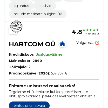
kujundus
statiivid
muude masinate hulgimüük
4.8
4 hinnangut
HARTCOM OÜ
Valgamaa
Krediidiskoor:
Usaldusväärne
Maineskoor:
2890
Töötajaid:
2
Prognooskäive (2026):
557 757 €
Ehitame unistused reaalsuseks!
Tegeleme nii üldehituse kui ka spetsiifilisemate
ehitusprojektidega, pakkudes kvaliteetset ehitust ja
renoveerimisteenust. Pühendume klientide
visioonide elluviimisele ehitusprojektide kaudu.
ehitus ja kinnisvara