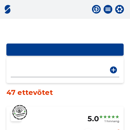
47 ettevõtet
5.0
1 hinnang