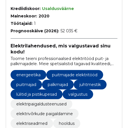
Krediidiskoor:
Usaldusväärne
Maineskoor:
2020
Töötajaid:
1
Prognooskäive (2026):
52 035 €
Elektrilahendused, mis valgustavad sinu
kodu!
Toome teieni professionaalsed elektritööd puit- ja
palkmajadele. Meie spetsialistid tagavad kvaliteedi,
turvalisuse ja ohutuse.
energeetika
puitmajade elektritööd
puitmajad
palkmajad
juhtmestik
lülitid ja pistikupesad
valgustus
elektripaigaldusteenused
elektrivõrkude paigaldamine
elektriseadmed
hooldus