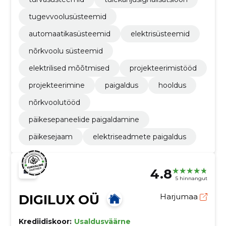
tugevvoolusüsteemid
automaatikasüsteemid
elektrisüsteemid
nõrkvoolu süsteemid
elektrilised mõõtmised
projekteerimistööd
projekteerimine
paigaldus
hooldus
nõrkvoolutööd
päikesepaneelide paigaldamine
päikesejaam
elektriseadmete paigaldus
4.8
5 hinnangut
DIGILUX OÜ
Harjumaa
Krediidiskoor:
Usaldusväärne