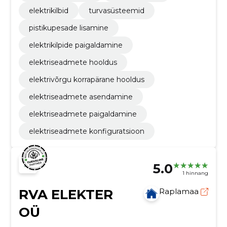
elektrikilbid
turvasüsteemid
pistikupesade lisamine
elektrikilpide paigaldamine
elektriseadmete hooldus
elektrivõrgu korrapärane hooldus
elektriseadmete asendamine
elektriseadmete paigaldamine
elektriseadmete konfiguratsioon
5.0
1 hinnang
RVA ELEKTER
Raplamaa
OÜ