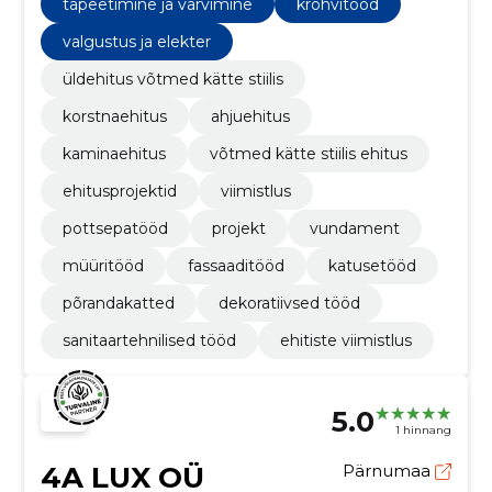
tapeetimine ja värvimine
krohvitööd
valgustus ja elekter
üldehitus võtmed kätte stiilis
korstnaehitus
ahjuehitus
kaminaehitus
võtmed kätte stiilis ehitus
ehitusprojektid
viimistlus
pottsepatööd
projekt
vundament
müüritööd
fassaaditööd
katusetööd
põrandakatted
dekoratiivsed tööd
sanitaartehnilised tööd
ehitiste viimistlus
5.0
1 hinnang
4A LUX OÜ
Pärnumaa