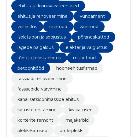
ehitus- ja kinnisvarateenused
ehitus ja renoveerimine
vundament
viimistlus
sisetööd
välistööd
isolatsioon ja soojustus
põrandakatted
lagede paigaldus
elekter ja valgustus
rõdu ja terassi ehitus
müüritööd
betoonitööd
hooneehitusfirmad
fassaadi renoveerimine
fassaadide värvimine
kanalisatsioonitrasside ehitus
katuste ehitamine
kivikatused
korterite remont
majakarbid
plekk-katused
profiilplekk