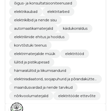
õigus- ja konsultatsiooniteenused
elektrikaubad
elektritarbed
elektrikilbid ja nende sisu
automaatikamaterjalid
käidukorraldus
elektriliinide ehitus ja hooldus
korvtõstuki teenus
elektrimaterjalide müük
elektritööd
lülitid ja pistikupesad
hämaralülitid ja liikumisandurid
elektriradiaatorid, soojapuhurid ja põrandakütte
materjalid
maandusvardad ja nende tarvikud
nõrkvoolumaterjalid
elektritööde ettevõte