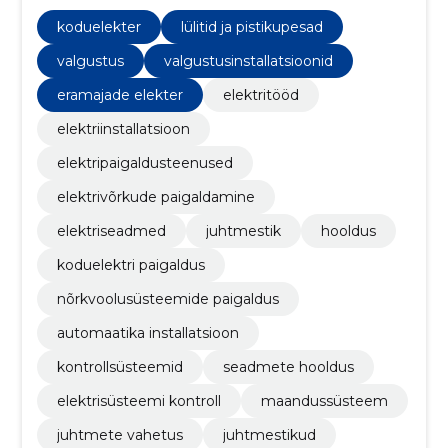
kõrgekvaliteedilise teenuse oma klientidele.
koduelekter
lülitid ja pistikupesad
valgustus
valgustusinstallatsioonid
eramajade elekter
elektritööd
elektriinstallatsioon
elektripaigaldusteenused
elektrivõrkude paigaldamine
elektriseadmed
juhtmestik
hooldus
koduelektri paigaldus
nõrkvoolusüsteemide paigaldus
automaatika installatsioon
kontrollsüsteemid
seadmete hooldus
elektrisüsteemi kontroll
maandussüsteem
juhtmete vahetus
juhtmestikud