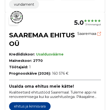
vundament
5.0
3 hinnangut
SAAREMAA EHITUS
Saaremaa
OÜ
Krediidiskoor:
Usaldusväärne
Maineskoor:
2770
Töötajaid:
1
Prognooskäive (2026):
160 576 €
Usalda oma ehitus meie kätte!
Kvaliteetsed ehitustööd Saaremaal. Tuleme appi nii
renoveerimisega kui ka uusehitustega. Pikaajaline
kogemus ja lai oskustepagas on meie töö garantiiks!
ehitus ja kinnisvara