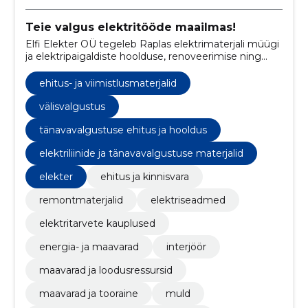
Teie valgus elektritööde maailmas!
Elfi Elekter OÜ tegeleb Raplas elektrimaterjali müügi
ja elektripaigaldiste hoolduse, renoveerimise ning
paigaldusega, keskendudes kvaliteetsetele
lahendustele ja kliendikesksusele.
ehitus- ja viimistlusmaterjalid
välisvalgustus
tänavavalgustuse ehitus ja hooldus
elektriliinide ja tänavavalgustuse materjalid
elekter
ehitus ja kinnisvara
remontmaterjalid
elektriseadmed
elektritarvete kauplused
energia- ja maavarad
interjöör
maavarad ja loodusressursid
maavarad ja tooraine
muld