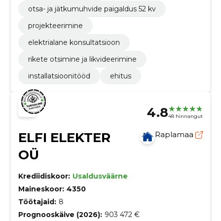
otsa- ja jätkumuhvide paigaldus 52 kv
projekteerimine
elektrialane konsultatsioon
rikete otsimine ja likvideerimine
installatsioonitööd
ehitus
4.8
48 hinnangut
ELFI ELEKTER
Raplamaa
OÜ
Krediidiskoor:
Usaldusväärne
Maineskoor:
4350
Töötajaid:
8
Prognooskäive (2026):
903 472 €