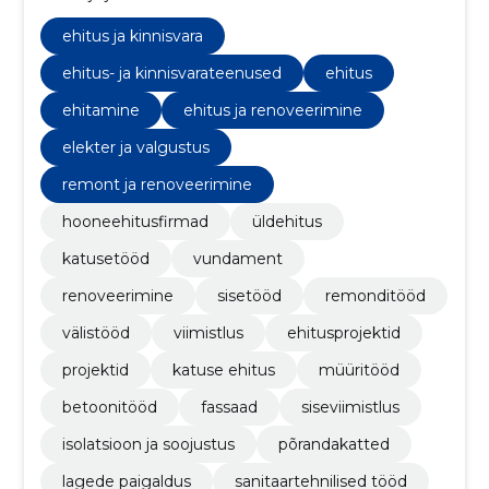
usaldusväärse partnerina turul. Ettevõtte
eksisteerimise ajal saadud ulatuslik kogemus
ehitus ja kinnisvara
võimaldab meil teostada renoveerimistöid
laiaulatuslikult, alates vundamendist kuni
ehitus- ja kinnisvarateenused
ehitus
katuseharjani.
ehitamine
ehitus ja renoveerimine
elekter ja valgustus
remont ja renoveerimine
hooneehitusfirmad
üldehitus
katusetööd
vundament
renoveerimine
sisetööd
remonditööd
välistööd
viimistlus
ehitusprojektid
projektid
katuse ehitus
müüritööd
betoonitööd
fassaad
siseviimistlus
isolatsioon ja soojustus
põrandakatted
lagede paigaldus
sanitaartehnilised tööd