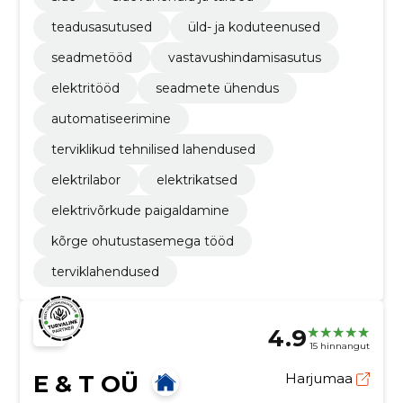
teadusasutused
üld- ja koduteenused
seadmetööd
vastavushindamisasutus
elektritööd
seadmete ühendus
automatiseerimine
terviklikud tehnilised lahendused
elektrilabor
elektrikatsed
elektrivõrkude paigaldamine
kõrge ohutustasemega tööd
terviklahendused
4.9
15 hinnangut
E & T OÜ
Harjumaa