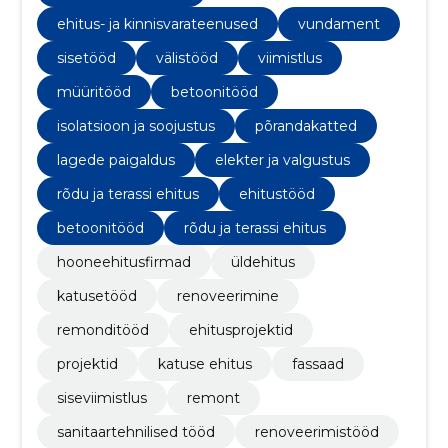
ehitus- ja kinnisvarateenused
vundament
sisetööd
välistööd
viimistlus
müüritööd
betoonitööd
isolatsioon ja soojustus
põrandakatted
lagede paigaldus
elekter ja valgustus
rõdu ja terassi ehitus
ehitustööd
betoonitööd
rõdu ja terassi ehitus
hooneehitusfirmad
üldehitus
katusetööd
renoveerimine
remonditööd
ehitusprojektid
projektid
katuse ehitus
fassaad
siseviimistlus
remont
sanitaartehnilised tööd
renoveerimistööd