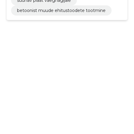
suunav plaat vaegnägijale
betoonist muude ehitustoodete tootmine