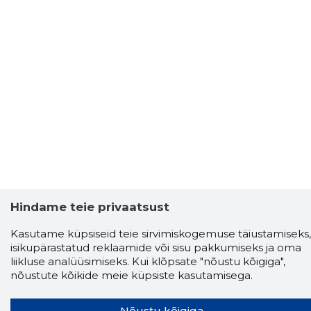
Hindame teie privaatsust
Kasutame küpsiseid teie sirvimiskogemuse täiustamiseks,
isikupärastatud reklaamide või sisu pakkumiseks ja oma
liikluse analüüsimiseks. Kui klõpsate "nõustu kõigiga",
nõustute kõikide meie küpsiste kasutamisega.
Nõustu kõigiga