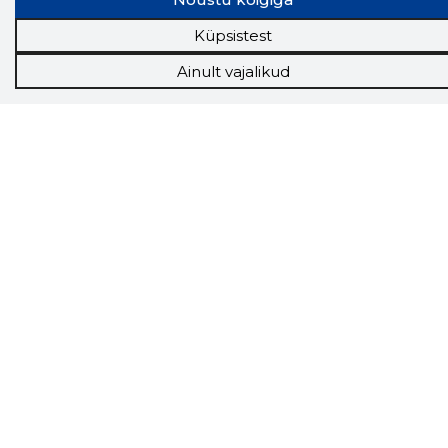
Küpsistest
Ainult vajalikud
Storybook
Chrome laiendus
Storybooki laiendus ütleb Sulle, mis firma
veebilehel Sa parajasti viibid ja kui usaldusväärne
see firma täna on.
LAADI LAIENDUS ALLA
Näed helistaja tausta!
Storybooki Äpp toob
Sinuni
OTSEKONTAKTID
400 000 Eesti
ettevõtte ja isikute kohta (juhid, ametnikud).
Andmed on rikastatud maksevõime ja
finantsinfoga.