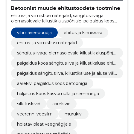
Betoonist muude ehitustoodete tootmine
ehitus- ja viimistlusmaterjalid, sängitusliivaga
olemasolevale killustik aluspõhjale, paigaldus koos
sängitusliiva ja killustikaluse ehitusega, paigaldus
sängitusliiva, killustikaluse ja aluse väljakaevamisega,
vihmaveepüüdja
ehitus ja kinnisvara
Äärekivi paigaldus koos betooniga, haljastus koos
kasvumulla ja seemnega, sillutuskivid, Äärekivid,
ehitus- ja viimistlusmaterjalid
veerenn, veesilm, vihmaveepüüdja
sängitusliivaga olemasolevale killustik aluspõhjal
e
paigaldus koos sängitusliiva ja killustikaluse ehit
usega
paigaldus sängitusliiva, killustikaluse ja aluse välj
akaevamisega
äärekivi paigaldus koos betooniga
haljastus koos kasvumulla ja seemnega
sillutuskivid
äärekivid
veerenn, veesilm
murukivi
hoiatav plaat vaegnägijale