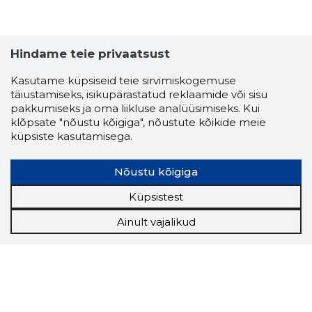
Hindame teie privaatsust
Kasutame küpsiseid teie sirvimiskogemuse
täiustamiseks, isikupärastatud reklaamide või sisu
pakkumiseks ja oma liikluse analüüsimiseks. Kui
klõpsate "nõustu kõigiga", nõustute kõikide meie
küpsiste kasutamisega.
Nõustu kõigiga
Küpsistest
Ainult vajalikud