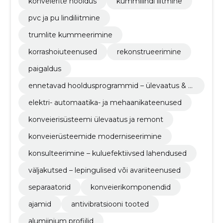
konveierite hooldus
kummilindi liitmine
pvc ja pu lindiliitmine
trumlite kummeerimine
korrashoiuteenused
rekonstrueerimine
paigaldus
ennetavad hooldusprogrammid – ülevaatus & k
orrashoiuteenus
elektri- automaatika- ja mehaanikateenused
konveierisüsteemi ülevaatus ja remont
konveierüsteemide moderniseerimine
konsulteerimine – kuluefektiivsed lahendused
väljakutsed – lepingulised või avariiteenused
separaatorid
konveierikomponendid
ajamid
antivibratsiooni tooted
alumiinium profiilid