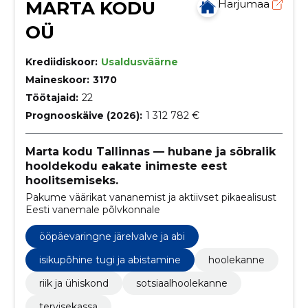
MARTA KODU
Harjumaa
OÜ
Krediidiskoor:
Usaldusväärne
Maineskoor:
3170
Töötajaid:
22
Prognooskäive (2026):
1 312 782 €
Marta kodu Tallinnas — hubane ja sõbralik
hooldekodu eakate inimeste eest
hoolitsemiseks.
Pakume väärikat vananemist ja aktiivset pikaealisust
Eesti vanemale põlvkonnale
ööpäevaringne järelvalve ja abi
isikupõhine tugi ja abistamine
hoolekanne
riik ja ühiskond
sotsiaalhoolekanne
tervisekassa