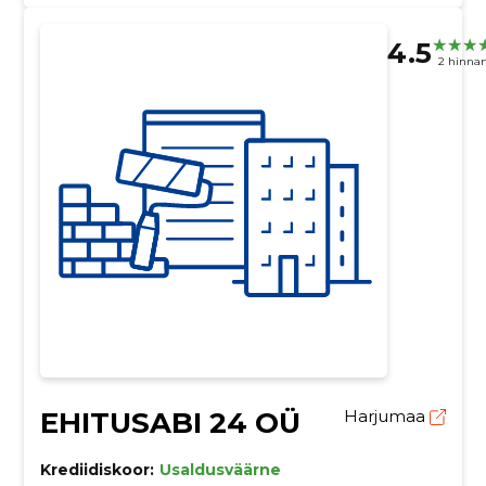
4.5
2 hinna
EHITUSABI 24 OÜ
Harjumaa
Krediidiskoor:
Usaldusväärne