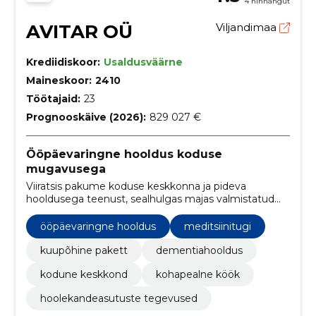
4 hinnangut
AVITAR OÜ
Viljandimaa
Krediidiskoor:
Usaldusväärne
Maineskoor:
2410
Töötajaid:
23
Prognooskäive (2026):
829 027 €
Ööpäevaringne hooldus koduse
mugavusega
Viiratsis pakume koduse keskkonna ja pideva
hooldusega teenust, sealhulgas majas valmistatud
toite ja mäluhäiretele kohandatud tuge. Selged
kuutasud vastavalt abivajadusele ning regulaarne
ööpäevaringne hooldus
meditsiinitugi
koostöö pere ja arstidega.
kuupõhine pakett
dementiahooldus
kodune keskkond
kohapealne köök
hoolekandeasutuste tegevused