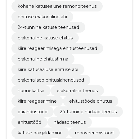
kohene katusealune remonditeenus
ehituse erakorraline abi
24-tunnine katuse teenused
erakorraline katuse ehitus
kiire reageerimisega ehitusteenused
erakorraline ehitusfirma
kiire katusealuse ehituse abi
erakorralised ehituslahendused
hoonekaitse
erakorraline teenus
kiire reageerimine
ehitustööde ohutus
parandustööd
24-tunnine hädaabiteenus
ehitustööd
hädaabiteenus
katuse paigaldamine
renoveerimistööd