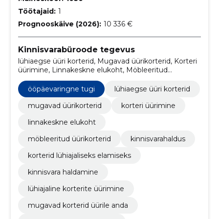
Töötajaid:
1
Prognooskäive (2026):
10 336 €
Kinnisvarabüroode tegevus
lühiaegse üüri korterid, Mugavad üürikorterid, Korteri
üürimine, Linnakeskne elukoht, Möbleeritud
üürikorterid, kinnisvarahaldus, Korterid lühiajaliseks
elamiseks, kinnisvara haldamine, lühiajaline korterite
ööpäevaringne tugi
lühiaegse üüri korterid
üürimine, mugavad korterid üürile anda
mugavad üürikorterid
korteri üürimine
linnakeskne elukoht
möbleeritud üürikorterid
kinnisvarahaldus
korterid lühiajaliseks elamiseks
kinnisvara haldamine
lühiajaline korterite üürimine
mugavad korterid üürile anda