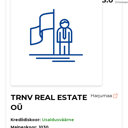
3 hinna
TRNV REAL ESTATE
Harjumaa
OÜ
Krediidiskoor:
Usaldusväärne
Maineskoor:
1030