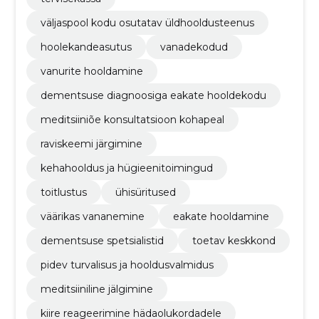
väljaspool kodu osutatav üldhooldusteenus
hoolekandeasutus
vanadekodud
vanurite hooldamine
dementsuse diagnoosiga eakate hooldekodu
meditsiiniõe konsultatsioon kohapeal
raviskeemi järgimine
kehahooldus ja hügieenitoimingud
toitlustus
ühisüritused
väärikas vananemine
eakate hooldamine
dementsuse spetsialistid
toetav keskkond
pidev turvalisus ja hooldusvalmidus
meditsiiniline jälgimine
kiire reageerimine hädaolukordadele