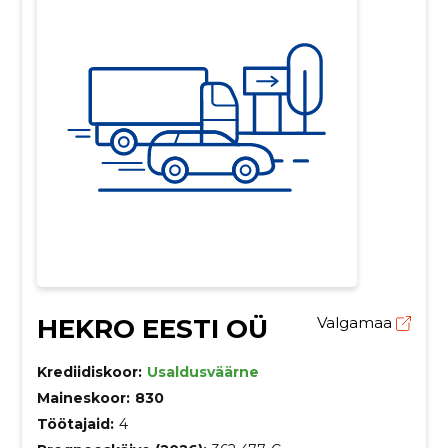
HEKRO EESTI OÜ
Valgamaa
Krediidiskoor:
Usaldusväärne
Maineskoor:
830
Töötajaid:
4