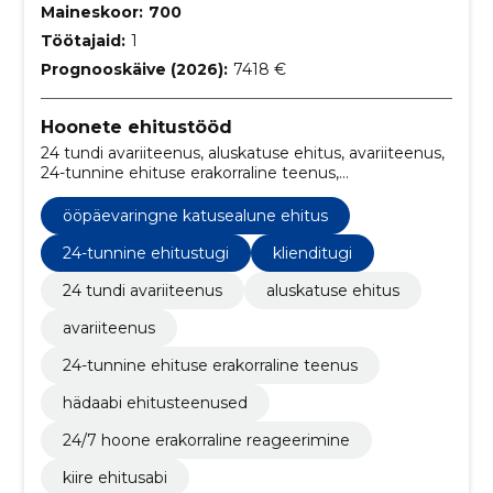
Maineskoor:
700
Töötajaid:
1
Prognooskäive (2026):
7418 €
Hoonete ehitustööd
24 tundi avariiteenus, aluskatuse ehitus, avariiteenus,
24-tunnine ehituse erakorraline teenus,
ööpäevaringne katusealune ehitus, hädaabi
ehitusteenused, 24/7 hoone erakorraline
ööpäevaringne katusealune ehitus
reageerimine, kiire ehitusabi, kohene katusealune
remonditeenus, ehituse erakorraline abi
24-tunnine ehitustugi
klienditugi
24 tundi avariiteenus
aluskatuse ehitus
avariiteenus
24-tunnine ehituse erakorraline teenus
hädaabi ehitusteenused
24/7 hoone erakorraline reageerimine
kiire ehitusabi