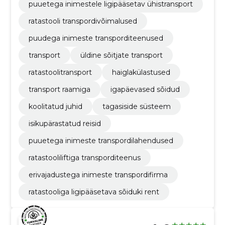
puuetega inimestele ligipääsetav ühistransport
ratastooli transpordivõimalused
puudega inimeste transporditeenused
transport
üldine sõitjate transport
ratastoolitransport
haiglakülastused
transport raamiga
igapäevased sõidud
koolitatud juhid
tagasiside süsteem
isikupärastatud reisid
puuetega inimeste transpordilahendused
ratastooliliftiga transporditeenus
erivajadustega inimeste transpordifirma
ratastooliga ligipääsetava sõiduki rent