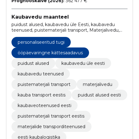
Prognooskäive (2026):
362 477 €
Kaubavedu maanteel
puidust alused, kaubavedu üle Eesti, kaubavedu
teenused, puistematerjali transport, Materjalivedu,
Kauba transport Eestis, puidust alused Eesti,
kaubaveoteenused Eesti, puistematerjali transport
personaliseeritud tugi
Eestis, materjalide transporditeenused
ööpäevaringne kättesaadavus
puidust alused
kaubavedu üle eesti
kaubavedu teenused
puistematerjali transport
materjalivedu
kauba transport eestis
puidust alused eesti
kaubaveoteenused eesti
puistematerjali transport eestis
materjalide transporditeenused
eesti kaubalogistika