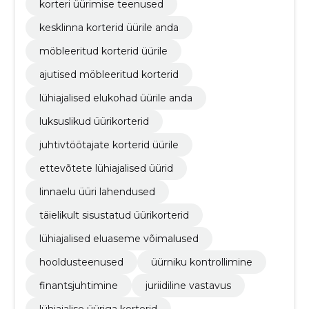
korteri üürimise teenused
kesklinna korterid üürile anda
möbleeritud korterid üürile
ajutised möbleeritud korterid
lühiajalised elukohad üürile anda
luksuslikud üürikorterid
juhtivtöötajate korterid üürile
ettevõtete lühiajalised üürid
linnaelu üüri lahendused
täielikult sisustatud üürikorterid
lühiajalised eluaseme võimalused
hooldusteenused
üürniku kontrollimine
finantsjuhtimine
juriidiline vastavus