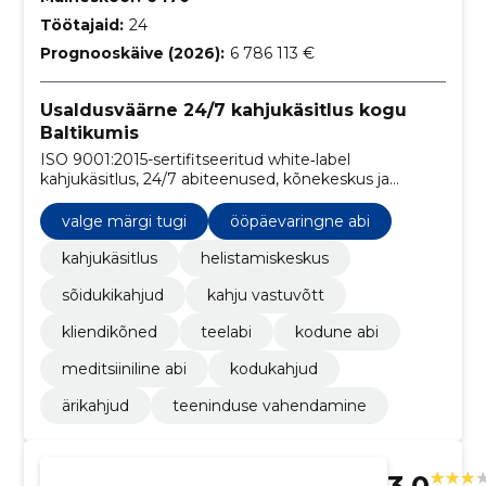
Töötajaid:
24
Prognooskäive (2026):
6 786 113 €
Usaldusväärne 24/7 kahjukäsitlus kogu
Baltikumis
ISO 9001:2015-sertifitseeritud white‑label
kahjukäsitlus, 24/7 abiteenused, kõnekeskus ja
inspekteerimised Baltikumis. Vähendame teie
operatiivkoormust ja tagame ühtse, kvaliteetse
valge märgi tugi
ööpäevaringne abi
teenuse.
kahjukäsitlus
helistamiskeskus
sõidukikahjud
kahju vastuvõtt
kliendikõned
teelabi
kodune abi
meditsiiniline abi
kodukahjud
ärikahjud
teeninduse vahendamine
3.0