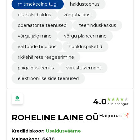
mitmekeelne tugi
haldusteenus
elutsükli haldus
võrguhaldus
operaatorite teenused
teeninduskeskus
võrgu jälgimine
võrgu planeerimine
välitööde hooldus
hoolduspaketid
rikkehäirete reageerimine
paigaldusteenus
varustusremont
elektroonilise side teenused
4.0
29 hinnangut
ROHELINE LAINE OÜ
Harjumaa
Krediidiskoor:
Usaldusväärne
Maineskoor:
6470