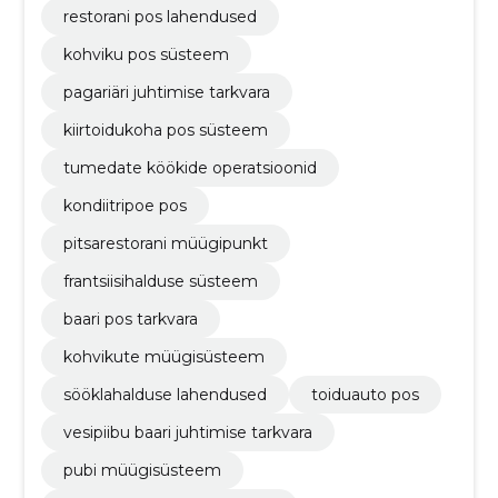
restorani pos lahendused
kohviku pos süsteem
pagariäri juhtimise tarkvara
kiirtoidukoha pos süsteem
tumedate köökide operatsioonid
kondiitripoe pos
pitsarestorani müügipunkt
frantsiisihalduse süsteem
baari pos tarkvara
kohvikute müügisüsteem
sööklahalduse lahendused
toiduauto pos
vesipiibu baari juhtimise tarkvara
pubi müügisüsteem