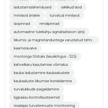
ladustamislahendused
isiklikud laod
minilaod äridele
turvatud minilaod
laopinnad
rendipinnad
automaatne tulekahju signalisatsioon (ats)
liikumis- ja magnetanduritega varustatud tehnili
ne valvesignalisatsioon
kaameravalve
mootoriga tõstuks (laiuskõrgus - 32,5)
kahvelkäru kasutamise võimalus
kauba ladustamine kaubaalustele
kaubaaluste liikumise korraldamine
turvalukkude paigaldamine
ligipääsu kontrollsüsteemid
reaalajas turvateenuste monitooring