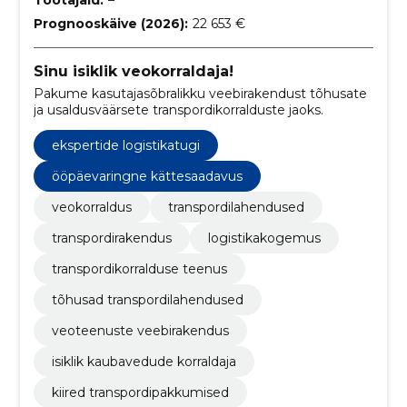
Töötajaid:
–
Prognooskäive (2026):
22 653 €
Sinu isiklik veokorraldaja!
Pakume kasutajasõbralikku veebirakendust tõhusate
ja usaldusväärsete transpordikorralduste jaoks.
ekspertide logistikatugi
ööpäevaringne kättesaadavus
veokorraldus
transpordilahendused
transpordirakendus
logistikakogemus
transpordikorralduse teenus
tõhusad transpordilahendused
veoteenuste veebirakendus
isiklik kaubavedude korraldaja
kiired transpordipakkumised