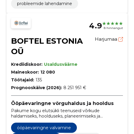
probleemide lahendamine
4.9
8 hinnangut
BOFTEL ESTONIA
Harjumaa
OÜ
Krediidiskoor:
Usaldusväärne
Maineskoor:
12 080
Töötajaid:
135
Prognooskäive (2026):
8 251 951 €
Ööpäevaringne võrguhaldus ja hooldus
Pakume kogu elutsükli teenuseid võrkude
haldamiseks, hoolduseks, planeerimiseks ja
optimeerimiseks. Tagame 24/7 mitmekeelse toe ja
pärandtelekommunikatsiooni pädevuse, et parandada
ööpäevaringne valvamine
jõudlust ja vähendada kulusid.