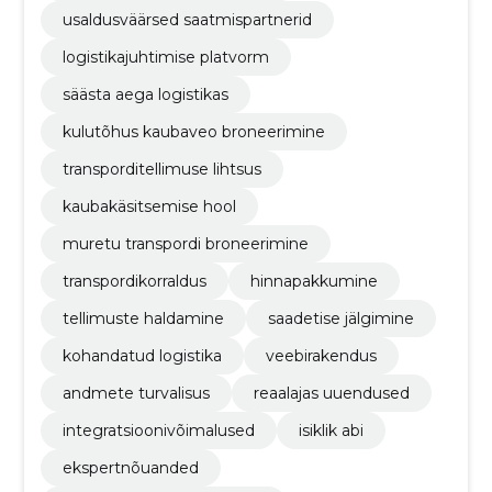
usaldusväärsed saatmispartnerid
logistikajuhtimise platvorm
säästa aega logistikas
kulutõhus kaubaveo broneerimine
transporditellimuse lihtsus
kaubakäsitsemise hool
muretu transpordi broneerimine
transpordikorraldus
hinnapakkumine
tellimuste haldamine
saadetise jälgimine
kohandatud logistika
veebirakendus
andmete turvalisus
reaalajas uuendused
integratsioonivõimalused
isiklik abi
ekspertnõuanded