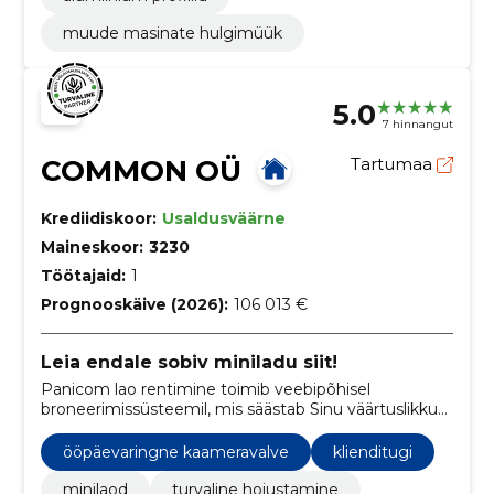
muude masinate hulgimüük
5.0
7 hinnangut
COMMON OÜ
Tartumaa
Krediidiskoor:
Usaldusväärne
Maineskoor:
3230
Töötajaid:
1
Prognooskäive (2026):
106 013 €
Leia endale sobiv miniladu siit!
Panicom lao rentimine toimib veebipõhisel
broneerimissüsteemil, mis säästab Sinu väärtuslikku
aega. Lattu sisenemine on kontaktivaba, kasutades
individuaalset koodi välisuskse avamiseks.
ööpäevaringne kaameravalve
klienditugi
minilaod
turvaline hoiustamine