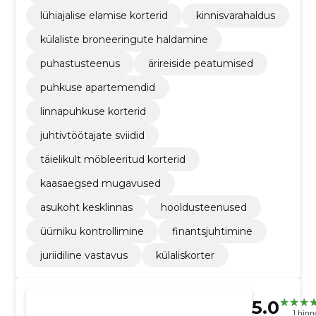
lühiajalise elamise korterid
kinnisvarahaldus
külaliste broneeringute haldamine
puhastusteenus
ärireiside peatumised
puhkuse apartemendid
linnapuhkuse korterid
juhtivtöötajate sviidid
täielikult möbleeritud korterid
kaasaegsed mugavused
asukoht kesklinnas
hooldusteenused
üürniku kontrollimine
finantsjuhtimine
juriidiline vastavus
külaliskorter
5.0
1 hin