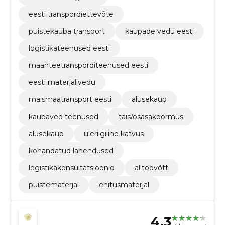
eesti transpordiettevõte
puistekauba transport
kaupade vedu eesti
logistikateenused eesti
maanteetransporditeenused eesti
eesti materjalivedu
maismaatransport eesti
alusekaup
kaubaveo teenused
täis/osasakoormus
alusekaup
üleriigiline katvus
kohandatud lahendused
logistikakonsultatsioonid
alltöövõtt
puistematerjal
ehitusmaterjal
4.3