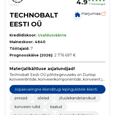
4.9
7 hinnangut
TECHNOBALT
Harjumaa
EESTI OÜ
Krediidiskoor:
Usaldusväärne
Maineskoor:
4640
Töötajaid:
7
Prognooskäive (2026):
2 776 697 €
Materjalikäitluse asjatundjad!
Technobalt Eesti OÜ põhitegevuseks on Dunlop
konveierilintide, konveierikomponentide, konveierit ja
tööstustarvikute müük ning konveiersüsteemide
hooldusteenus.
ööpäevaringne klienditugi lepingulistele klientid
ele
pressid
sõelad
jõuülekandetarvikud
konveieri rullid
kaalud