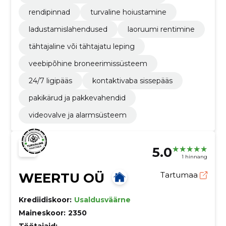
rendipinnad
turvaline hoiustamine
ladustamislahendused
laoruumi rentimine
tähtajaline või tähtajatu leping
veebipõhine broneerimissüsteem
24/7 ligipääs
kontaktivaba sissepääs
pakikärud ja pakkevahendid
videovalve ja alarmsüsteem
5.0
1 hinnang
WEERTU OÜ
Tartumaa
Krediidiskoor:
Usaldusväärne
Maineskoor:
2350