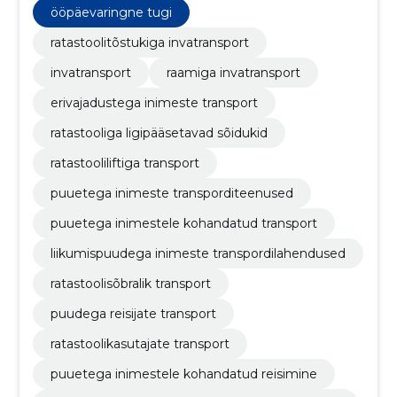
teenuseid vastavalt klientide vajadustele üle kogu
ööpäevaringne tugi
Eesti.
ratastoolitõstukiga invatransport
invatransport
raamiga invatransport
erivajadustega inimeste transport
ratastooliga ligipääsetavad sõidukid
ratastooliliftiga transport
puuetega inimeste transporditeenused
puuetega inimestele kohandatud transport
liikumispuudega inimeste transpordilahendused
ratastoolisõbralik transport
puudega reisijate transport
ratastoolikasutajate transport
puuetega inimestele kohandatud reisimine