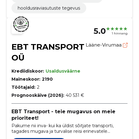
hooldusraviasutuste tegevus
5.0
1 hinnang
EBT TRANSPORT
Lääne-Virumaa
OÜ
Krediidiskoor:
Usaldusväärne
Maineskoor:
2190
Töötajaid:
2
Prognooskäive (2026):
40 531 €
EBT Transport - teie mugavus on meie
prioriteet!
Pakume nii inva- kui ka üldist sõitjate transporti,
tagades mugava ja turvalise reisi erinevatele
marsuutidele Lääne-Virumaal ning laiendades