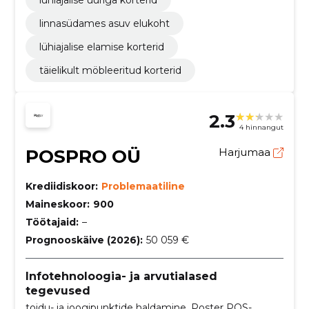
lühiajalise üüriga korterid
linnasüdames asuv elukoht
lühiajalise elamise korterid
täielikult möbleeritud korterid
2.3
4 hinnangut
POSPRO OÜ
Harjumaa
Krediidiskoor:
Problemaatiline
Maineskoor:
900
Töötajaid:
–
Prognooskäive (2026):
50 059 €
Infotehnoloogia- ja arvutialased
tegevused
toidu- ja joogipunktide haldamine, Poster POS-