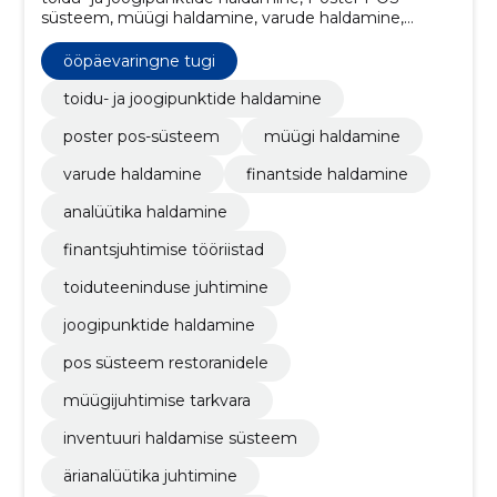
süsteem, müügi haldamine, varude haldamine,
finantside haldamine, analüütika haldamine,
finantsjuhtimise tööriistad, toiduteeninduse
ööpäevaringne tugi
juhtimine, joogipunktide haldamine, POS süsteem
restoranidele
toidu- ja joogipunktide haldamine
poster pos-süsteem
müügi haldamine
varude haldamine
finantside haldamine
analüütika haldamine
finantsjuhtimise tööriistad
toiduteeninduse juhtimine
joogipunktide haldamine
pos süsteem restoranidele
müügijuhtimise tarkvara
inventuuri haldamise süsteem
ärianalüütika juhtimine