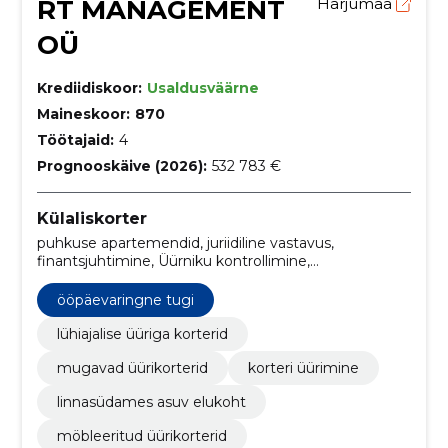
RT MANAGEMENT
Harjumaa
OÜ
Krediidiskoor:
Usaldusväärne
Maineskoor:
870
Töötajaid:
4
Prognooskäive (2026):
532 783 €
Külaliskorter
puhkuse apartemendid, juriidiline vastavus,
finantsjuhtimine, Üürniku kontrollimine,
hooldusteenused, Ööpäevaringne tugi, asukoht
kesklinnas, kaasaegsed mugavused, täielikult
ööpäevaringne tugi
möbleeritud korterid, juhtivtöötajate sviidid
lühiajalise üüriga korterid
mugavad üürikorterid
korteri üürimine
linnasüdames asuv elukoht
möbleeritud üürikorterid