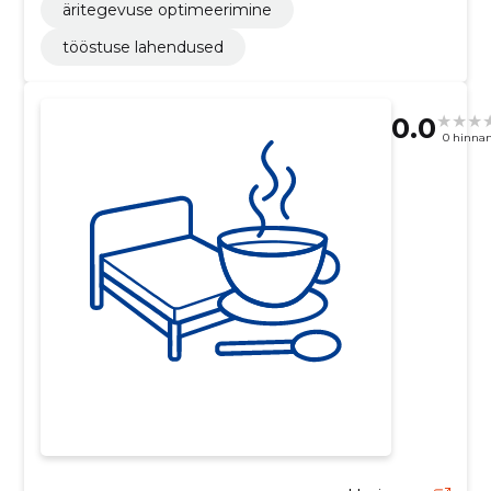
äritegevuse optimeerimine
tööstuse lahendused
0.0
0 hinna