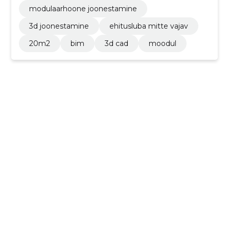
modulaarhoone joonestamine
3d joonestamine
ehitusluba mitte vajav
20m2
bim
3d cad
moodul