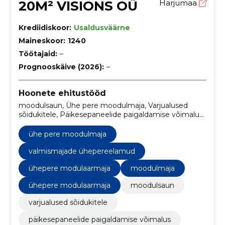
20M² VISIONS OÜ
Harjumaa
Krediidiskoor:
Usaldusväärne
Maineskoor:
1240
Töötajaid:
–
Prognooskäive (2026):
–
Hoonete ehitustööd
moodulsaun, Ühe pere moodulmaja, Varjualused
sõidukitele, Päikesepaneelide paigaldamise võimalus,
remonditööd, modulaarse sauna disain, valmismajade
ühepereelamud, sõidukite varjualused,
ühe pere moodulmaja
päikesepaneelide paigaldus modulaarhoonetele,
modulaarhoonete remont
valmismajade ühepereelamud
ühepere modulaarmaja
moodulmaja
ühepere modulaarmaja
moodulsaun
varjualused sõidukitele
päikesepaneelide paigaldamise võimalus