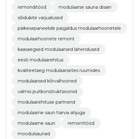
remonditööd
modulaarse sauna disain
sõidukite varjualused
päikesepaneelide paigaldus modulaarhoonetele
modulaarhoonete remont
kaasaegsed modulaarsed lahendused
eesti modulaarehitus
kvaliteetaeg modulaarsetes ruumides
modulaarsed kõrvalhooned
valmis puitkonstruktsioonid
modulaarehituse partnerid
modulaarne saun harvia ahjuga
modulaarne saun
remonttööd
moodulsaunad