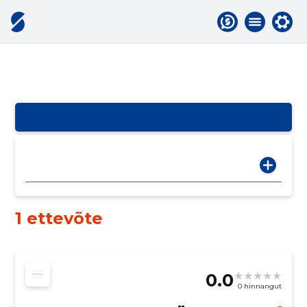
1 ettevõte
0.0
0 hinnangut