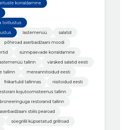
ürituste korraldamine
 toitlustus
lustus
lastemenüü
salatid
põhiroad aserbaidžaani moodi
rtid
sünnipäevade korraldamine
lastemenüü tallinn
värsked salatid eesti
 tallinn
mereannitoidud eesti
friikartulid tallinnas
riisitoidud eesti
estorani kojutoomisteenus tallinn
broneeringuga restoranid tallinn
aserbaidžaani stiilis pearoad
söegrillil küpsetatud grillroad