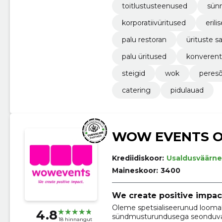
toitlustusteenused
sün
korporatiivüritused
eril
palu restoran
ürituste sa
palu üritused
konverents
steigid
wok
peresõ
catering
pidulauad
WOW EVENTS 
Krediidiskoor:
Usaldusväärne
Maineskoor:
3400
We create positive impac
Oleme spetsialiseerunud loomak
4.8
sündmusturundusega seonduvai
18 hinnangut