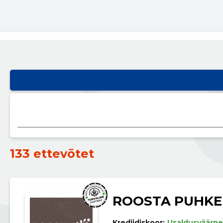
133 ettevõtet
ROOSTA PUHKE
Krediidiskoor:
Usaldusväärne