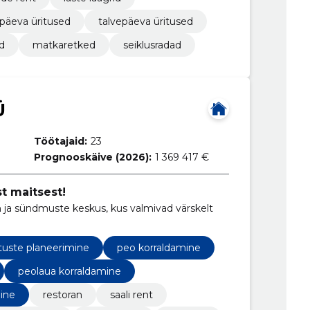
päeva üritused
talvepäeva üritused
d
matkaretked
seiklusradad
Ü
Töötajaid:
23
Prognooskäive (2026):
1 369 417 €
 maitsest!
an ja sündmuste keskus, kus valmivad värskelt
ituste planeerimine
peo korraldamine
peolaua korraldamine
mine
restoran
saali rent