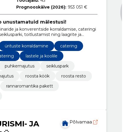
Töötajaid:
43
Prognooskäive (2026):
953 051 €
oo unustamatuid mälestusi!
ride ja konverentside korraldamise, cateringi
eiklusparki, toitlustamist ning laagrite ja
sega
ürituste korraldamine
catering
atering
lastele ja koolile
puhkemajutus
seikluspark
ajutus
roosta köök
roosta resto
rannaromantika pakett
RISMI- JA
Põlvamaa