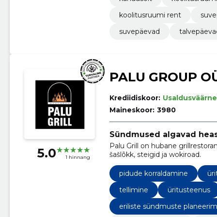
koolitusruumi rent
suve
suvepäevad
talvepäeva
PALU GROUP O
Krediidiskoor:
Usaldusväärne
Maineskoor:
3980
Sündmused algavad heast
Palu Grill on hubane grillrestor
5.0
šašlõkk, steigid ja wokiroad.
1 hinnang
pidude korraldamine
ür
tellimine
üritusteenus
eriliste sündmuste planeeri