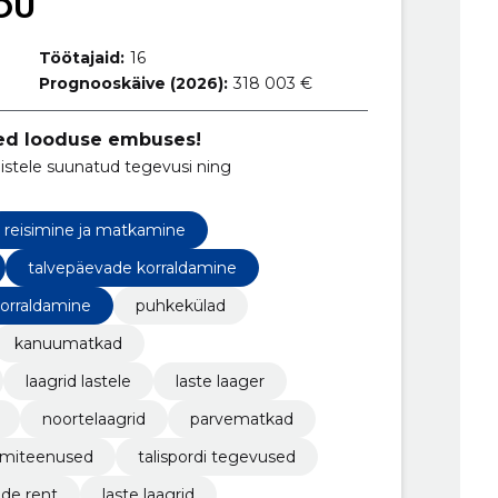
OÜ
Töötajaid:
16
Prognooskäive (2026):
318 003 €
sed looduse embuses!
istele suunatud tegevusi ning
reisimine ja matkamine
talvepäevade korraldamine
korraldamine
puhkekülad
kanuumatkad
laagrid lastele
laste laager
noortelaagrid
parvematkad
smiteenused
talispordi tegevused
ide rent
laste laagrid