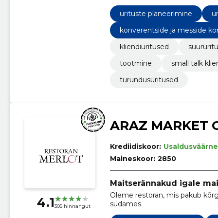
konverentside korraldamiseni ja h
ürituste planeerimine
ü
konverentside ja messide ko
kliendiüritused
suurürit
tootmine
small talk klie
turundusüritused
ARAZ MARKET 
Krediidiskoor:
Usaldusväärne
Maineskoor:
2850
Maitserännakud igale ma
Oleme restoran, mis pakub kõrgek
4.1
südames.
305 hinnangut