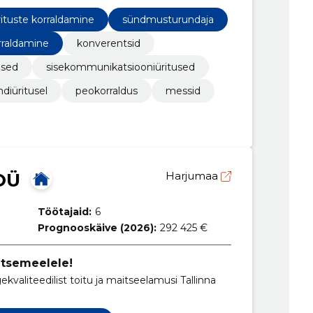
elitehnika rendist ise laulmiseni … kui vaja …
rituste korraldamine
sündmusturundaja
rraldamine
konverentsid
used
sisekommunikatsiooniüritused
ndiüritusel
peokorraldus
messid
OÜ
Harjumaa
Töötajaid:
6
Prognooskäive (2026):
292 425 €
itsemeelele!
valiteedilist toitu ja maitseelamusi Tallinna