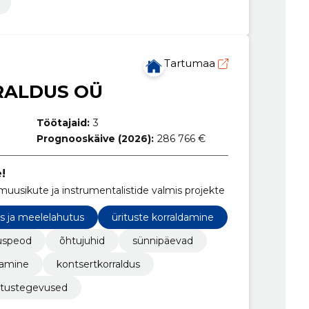
Tartumaa
RALDUS OÜ
Töötajaid:
3
Prognooskäive (2026):
286 766 €
!
muusikute ja instrumentalistide valmis projekte
s ja meelelahutus
ürituste korraldamine
tuspeod
õhtujuhid
sünnipäevad
amine
kontsertkorraldus
tustegevused