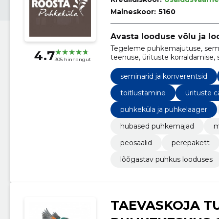
Maineskoor:
5160
Avasta looduse võlu ja l
Tegeleme puhkemajutuse, semina
4.7
teenuse, ürituste korraldamise, s
305 hinnangut
praktikaprogrammide pakkumi
seminarid ja konverentsid
toitlustamine
ürituste c
puhkeküla ja puhkelaager
hubased puhkemajad
m
peosaalid
perepakett
lõõgastav puhkus looduses
TAEVASKOJA TU