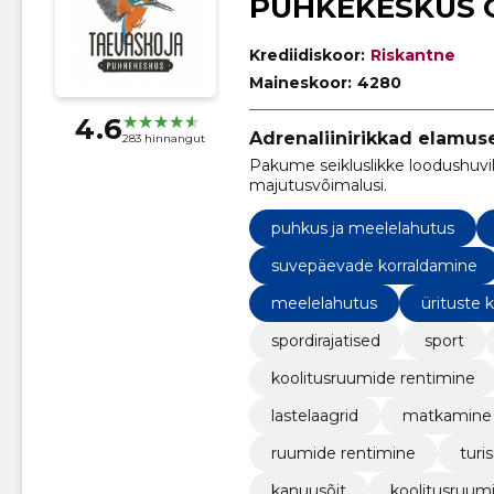
PUHKEKESKUS 
Krediidiskoor:
Riskantne
Maineskoor:
4280
4.6
Adrenaliinirikkad elamu
283 hinnangut
Pakume seikluslikke loodushuvil
majutusvõimalusi.
puhkus ja meelelahutus
suvepäevade korraldamine
meelelahutus
ürituste 
spordirajatised
sport
koolitusruumide rentimine
lastelaagrid
matkamine
ruumide rentimine
turi
kanuusõit
koolitusruum