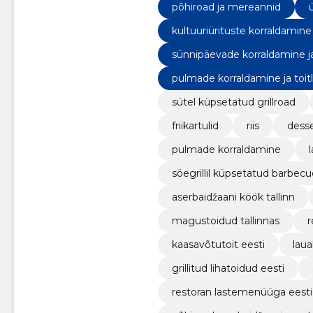
põhiroad ja mereannid
kultuuriürituste korraldamine
sünnipäevade korraldamine ja
pulmade korraldamine ja toit
sütel küpsetatud grillroad
friikartulid
riis
desse
pulmade korraldamine
söegrillil küpsetatud barbecue
aserbaidžaani köök tallinn
magustoidud tallinnas
r
kaasavõtutoit eesti
laua
grillitud lihatoidud eesti
restoran lastemenüüga eesti