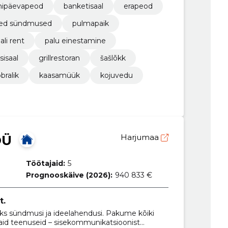
nipäevapeod
banketisaal
erapeod
ised sündmused
pulmapaik
ali rent
palu einestamine
isaal
grillrestoran
šašlõkk
bralik
kaasamüük
kojuvedu
OÜ
Harjumaa
Töötajaid:
5
Prognooskäive (2026):
940 833 €
t.
s sündmusi ja ideelahendusi. Pakume kõiki
d teenuseid – sisekommunikatsioonist