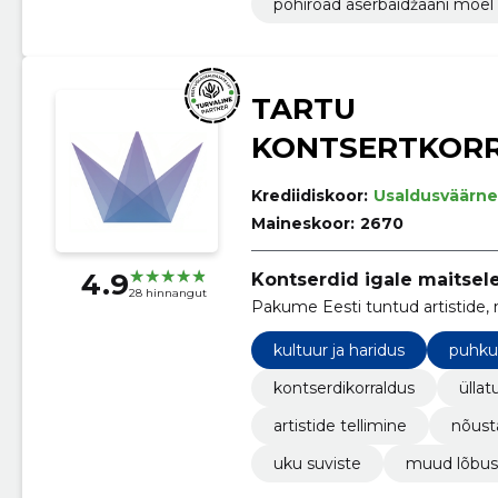
põhiroad aserbaidžaani moel
TARTU
KONTSERTKOR
Krediidiskoor:
Usaldusväärne
Maineskoor:
2670
4.9
Kontserdid igale maitsele
28 hinnangut
Pakume Eesti tuntud artistide, 
kultuur ja haridus
puhku
kontserdikorraldus
ülla
artistide tellimine
nõust
uku suviste
muud lõbus