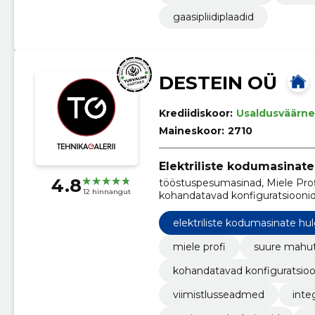
gaasipliidiplaadid
DESTEIN OÜ
Krediidiskoor:
Usaldusväärne
Maineskoor:
2710
Elektriliste kodumasinat
4.8
tööstuspesumasinad, Miele Pro
12 hinnangut
kohandatavad konfiguratsioonid,
Nõudepesumasinad, integratsio
gaasikuivatid
elektriliste kodumasinate h
miele profi
suure mahu
kohandatavad konfiguratsioo
viimistlusseadmed
inte