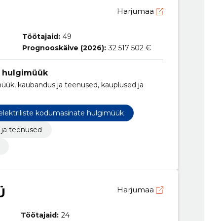
Harjumaa
Töötajaid:
49
Prognooskäive (2026):
32 517 502 €
e hulgimüük
üük, kaubandus ja teenused, kauplused ja
elektriliste kodumasinate hulgimüük
ja teenused
Ü
Harjumaa
Töötajaid:
24