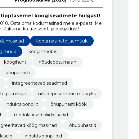
 tipptasemel köögiseadmete hulgast!
2010. Osta oma kodumasinad meie e-poest! Me
Pakume ka transporti ja paigaldust!
dumasinad
kodumasinate jaemüük
ulgimüük
köögimööbel
köögihunt
nõudepesumasin
õhupuhasti
integreeritavad seadmed
te purustaja
nõudepesumasin müügiks
induktsioonpliit
õhupuhasti kööki
t
modulaarsed pliidiplaadid
egreeritavad köögimasinad
õhupuhastid
plaadid
induktsioonpliidid