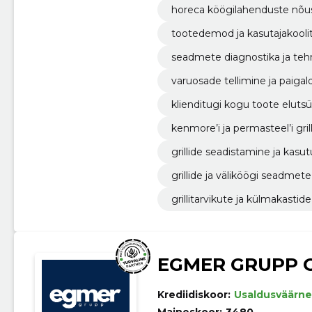
horeca köögilahenduste nõus
tootedemod ja kasutajakooli
seadmete diagnostika ja teh
varuosade tellimine ja paigal
klienditugi kogu toote elutsük
kenmore’i ja permasteel’i gr
grillide seadistamine ja kasu
grillide ja väliköögi seadmet
grillitarvikute ja külmakasti
EGMER GRUPP 
Krediidiskoor:
Usaldusväärne
Maineskoor:
3480