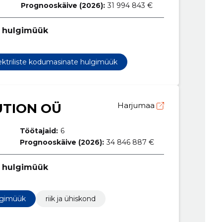
Prognooskäive (2026):
31 994 843 €
e hulgimüük
ektriliste kodumasinate hulgimüük
UTION OÜ
Harjumaa
Töötajaid:
6
Prognooskäive (2026):
34 846 887 €
e hulgimüük
ulgimüük
riik ja ühiskond