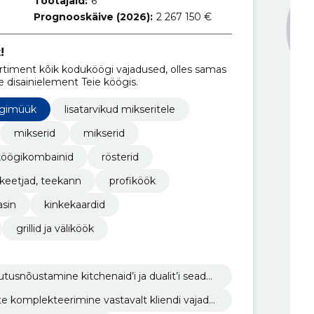
Töötajaid:
6
Prognooskäive (2026):
2 267 150 €
!
rtiment kõik koduköögi vajadused, olles samas
e disainielement Teie köögis.
ulgimüük
lisatarvikud mikseritele
mikserid
mikserid
köögikombainid
rösterid
keetjad, teekann
profiköök
sin
kinkekaardid
grillid ja väliköök
utusnõustamine kitchenaid’i ja dualit’i seadm
te komplekteerimine vastavalt kliendi vajadu