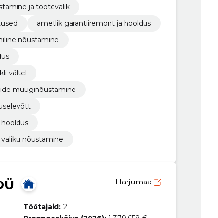
tamine ja tootevalik
tused
ametlik garantiiremont ja hooldus
niline nõustamine
dus
li vältel
illide müüginõustamine
tuselevõtt
e hooldus
de valiku nõustamine
OÜ
Harjumaa
Töötajaid:
2
Prognooskäive (2026):
1 379 658 €