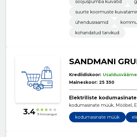
soojuspumba kuivatid
g
suurte koormuste kuivatami
ühendusraamid
kommun
kohandatud tarvikud
SANDMANI GRUP
Krediidiskoor:
Usaldusväärne
Maineskoor:
25 350
Elektriliste kodumasinat
kodumasinate müük, Mööbel, El
3.4
9 hinnangut
kodumasinate müük
el