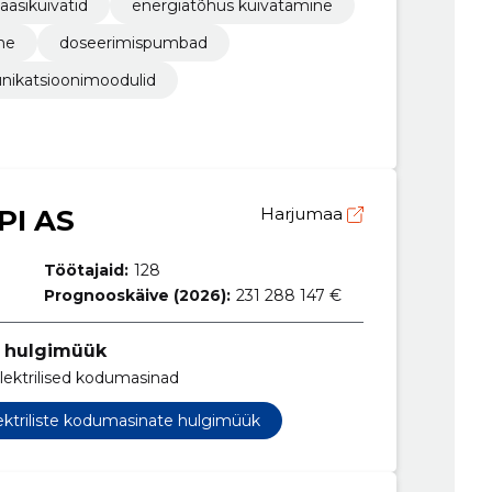
aasikuivatid
energiatõhus kuivatamine
ne
doseerimispumbad
ikatsioonimoodulid
I AS
Harjumaa
Töötajaid:
128
Prognooskäive (2026):
231 288 147 €
e hulgimüük
ektrilised kodumasinad
ektriliste kodumasinate hulgimüük