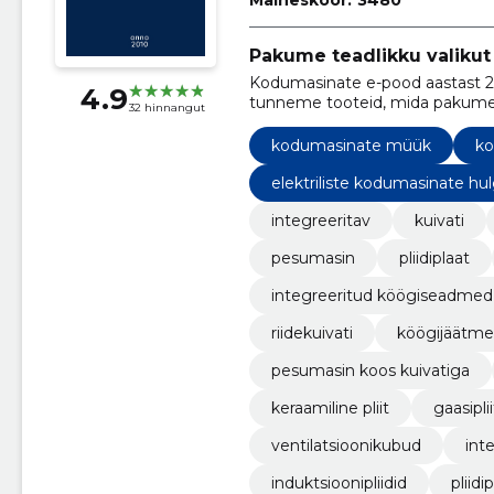
Pakume teadlikku valikut
Kodumasinate e-pood aastast 
4.9
tunneme tooteid, mida pakume. 
32 hinnangut
kodumasinate müük
ko
elektriliste kodumasinate h
integreeritav
kuivati
pesumasin
pliidiplaat
integreeritud köögiseadmed
riidekuivati
köögijäätme
pesumasin koos kuivatiga
keraamiline pliit
gaasiplii
ventilatsioonikubud
int
induktsioonipliidid
pliidi