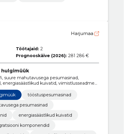
Harjumaa
Töötajaid:
2
Prognooskäive (2026):
281 286 €
e hulgimüük
fi, suure mahutavusega pesumasinad,
 energiasäästlikud kuivatid, viimistlusseadmed,
oni komponendid, soojuspumba kuivatid,
ulgimüük
tööstuspesumasinad
tavusega pesumasinad
nid
energiasäästlikud kuivatid
gratsiooni komponendid