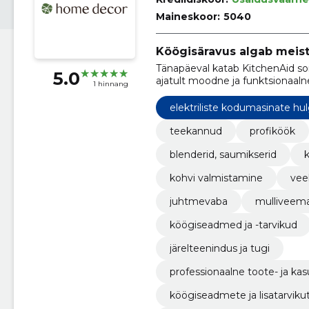
Maineskoor:
5040
Köögisäravus algab meist
Tänapäeval katab KitchenAid so
5.0
ajatult moodne ja funktsionaaln
1 hinnang
elektriliste kodumasinate h
teekannud
profiköök
blenderid, saumikserid
kohvi valmistamine
vee
juhtmevaba
mulliveema
köögiseadmed ja -tarvikud
järelteenindus ja tugi
professionaalne toote- ja kas
etele
köögiseadmete ja lisatarviku
stele