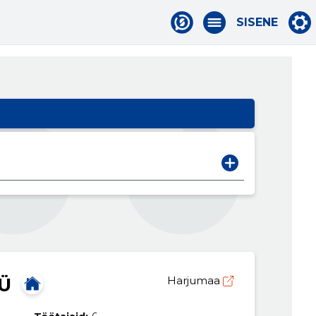
SISENE
Ü
Harjumaa