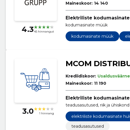
Maineskoor:
14 140
Elektriliste kodumasinat
kodumasinate müük
4.3
45 hinnangut
kodumasinate müük
el
MCOM DISTRIB
Krediidiskoor:
Usaldusväärne
Maineskoor:
11 190
Elektriliste kodumasinat
teadusasutused, riik ja ühiskond
3.0
1 hinnang
elektriliste kodumasinate h
teadusasutused