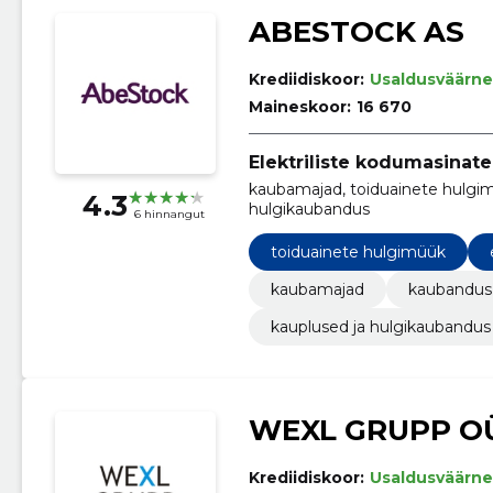
ABESTOCK AS
Krediidiskoor:
Usaldusväärne
Maineskoor:
16 670
Elektriliste kodumasinat
kaubamajad, toiduainete hulgim
4.3
hulgikaubandus
6 hinnangut
toiduainete hulgimüük
kaubamajad
kaubandus 
kauplused ja hulgikaubandus
WEXL GRUPP O
Krediidiskoor:
Usaldusväärne