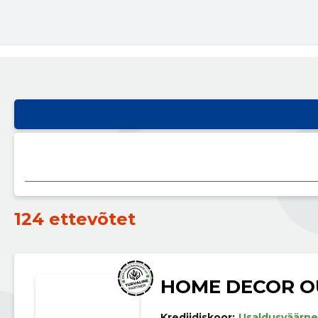
124 ettevõtet
HOME DECOR O
Krediidiskoor:
Usaldusväärne