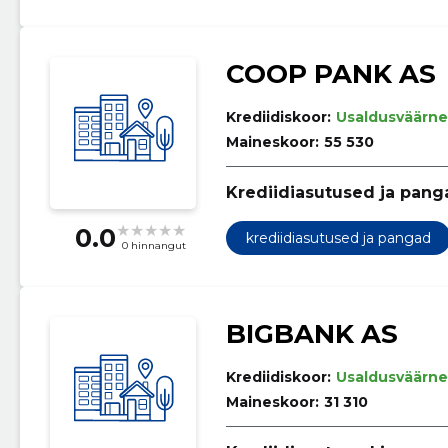
COOP PANK AS
Krediidiskoor:
Usaldusväärne
Maineskoor:
55 530
Krediidiasutused ja pang
0.0
krediidiasutused ja pangad
0 hinnangut
BIGBANK AS
Krediidiskoor:
Usaldusväärne
Maineskoor:
31 310