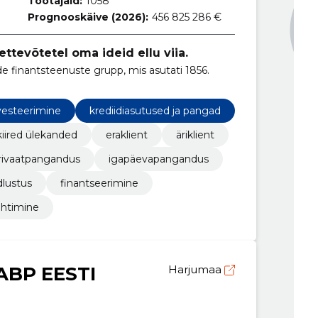
Töötajaid:
1058
Prognooskäive (2026):
456 825 286 €
ttevõtetel oma ideid ellu viia.
 finantsteenuste grupp, mis asutati 1856.
vesteerimine
krediidiasutused ja pangad
kiired ülekanded
eraklient
äriklient
rivaatpangandus
igapäevapangandus
dlustus
finantseerimine
juhtimine
BP EESTI
Harjumaa