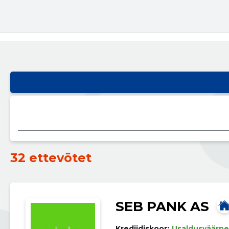
32 ettevõtet
SEB PANK AS
Krediidiskoor:
Usaldusväärne