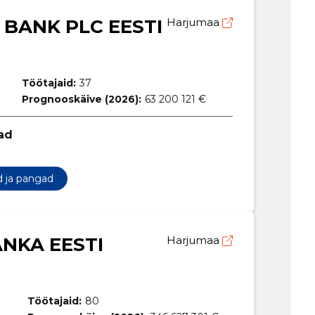
BANK PLC EESTI
Harjumaa
Töötajaid:
37
Prognooskäive (2026):
63 200 121 €
ad
d ja pangad
ANKA EESTI
Harjumaa
Töötajaid:
80