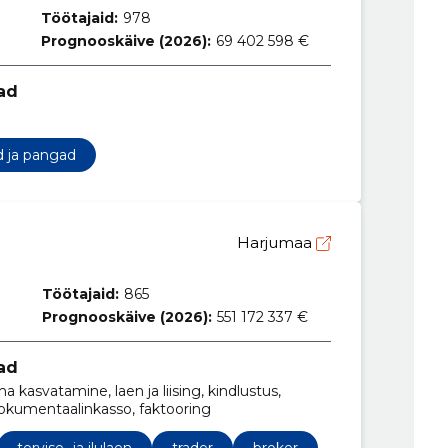
Töötajaid:
978
Prognooskäive (2026):
69 402 598 €
ad
d ja pangad
Harjumaa
Töötajaid:
865
Prognooskäive (2026):
551 172 337 €
ad
kasvatamine, laen ja liising, kindlustus,
, dokumentaalinkasso, faktooring