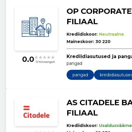
OP CORPORATE 
FILIAAL
Krediidiskoor:
Neutraalne
Maineskoor:
30 220
Krediidiasutused ja pang
0.0
0 hinnangut
pangad
pangad
krediidiasutuse
AS CITADELE B
FILIAAL
Krediidiskoor:
Usaldusväärne