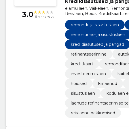
Krediidiasutused ja pang
elamu laen, Väikelaen, Remondi-
3.0
Reisilaen, Hoius, Krediitkaart, re
6 hinnangut
remondi- ja sisustuslaen
remontimis- ja sisustuslaen
krediidiasutused ja pangad
refinantseerimine
autol
krediitkaart
remondilae
investeerimislaen
käibe
hoiused
kiirlaenud
sisustuslaen
kodulaen e
laenude refinantseerimise t
reisilaenu pakkumised