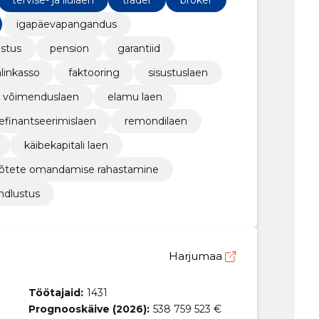
tervise- ja ilulaen
trader
broker
igapäevapangandus
ustus
pension
garantiid
inkasso
faktooring
sisustuslaen
võimenduslaen
elamu laen
efinantseerimislaen
remondilaen
käibekapitali laen
õtete omandamise rahastamine
indlustus
Harjumaa
Töötajaid:
1431
Prognooskäive (2026):
538 759 523 €