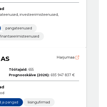
ad
teenused, investeerimisteenused,
pangateenused
finantseerimisteenused
 AS
Harjumaa
Töötajaid:
655
Prognooskäive (2026):
693 947 837 €
ad
tod
d ja pangad
liisingufirmad