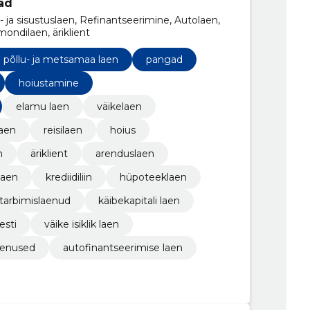
ad
 ja sisustuslaen, Refinantseerimine, Autolaen,
mondilaen, äriklient
põllu- ja metsamaa laen
pangad
hoiustamine
elamu laen
väikelaen
aen
reisilaen
hoius
n
äriklient
arenduslaen
laen
krediidiliin
hüpoteeklaen
tarbimislaenud
käibekapitali laen
esti
väike isiklik laen
eenused
autofinantseerimise laen