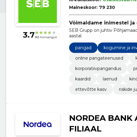
Maineskoor:
79 230
Võimaldame inimestel ja e
SEB Grupp on juhtiv Põhjamaade
3.7
aastal.
183 hinnangut
pangad
kogumine ja in
online pangateenused
korporatiivpangandus
p
kaardid
laenud
kin
ettevõtte kasv
riskide 
NORDEA BANK A
FILIAAL