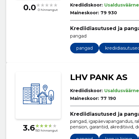
Krediidiskoor:
Usaldusväärne
0.0
0 hinnangut
Maineskoor:
79 930
Krediidiasutused ja pang
pangad
pangad
krediidiasutuse
LHV PANK AS
Krediidiskoor:
Usaldusväärne
Maineskoor:
77 190
Krediidiasutused ja pang
pangad, igapäevapangandus, raha 
3.6
pension, garantiid, akreditiivid
150 hinnangut