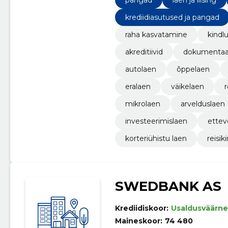
pangad
laen ja liising
krediidiasutused ja pangad
raha kasvatamine
kindl
akreditiivid
dokumentaal
autolaen
õppelaen
eralaen
väikelaen
r
mikrolaen
arvelduslaen
investeerimislaen
ettev
korteriühistu laen
reisik
SWEDBANK AS
Krediidiskoor:
Usaldusväärne
Maineskoor:
74 480