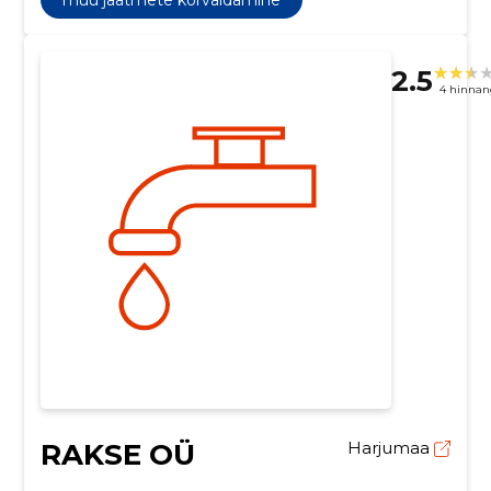
2.5
4 hinnan
RAKSE OÜ
Harjumaa