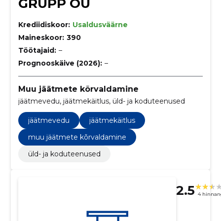
GRUPP OÜ
Krediidiskoor:
Usaldusväärne
Maineskoor:
390
Töötajaid:
–
Prognooskäive (2026):
–
Muu jäätmete kõrvaldamine
jäätmevedu, jäätmekäitlus, üld- ja koduteenused
jäätmevedu
jäätmekäitlus
muu jäätmete kõrvaldamine
üld- ja koduteenused
2.5
4 hinnan