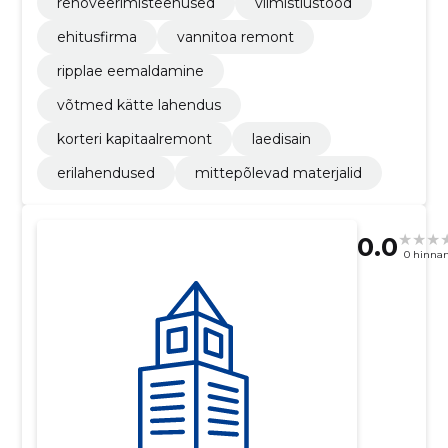
renoveerimisteenused
viimistlustööd
ehitusfirma
vannitoa remont
ripplae eemaldamine
võtmed kätte lahendus
korteri kapitaalremont
laedisain
erilahendused
mittepõlevad materjalid
0.0
0 hinna