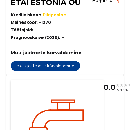
ETAI ESTONIA OÜ
Harjumaa
Krediidiskoor:
Piiripealne
Maineskoor:
-1270
Töötajaid:
–
Prognooskäive (2026):
–
Muu jäätmete kõrvaldamine
muu jäätmete kõrvaldamine
0.0
0 hinna