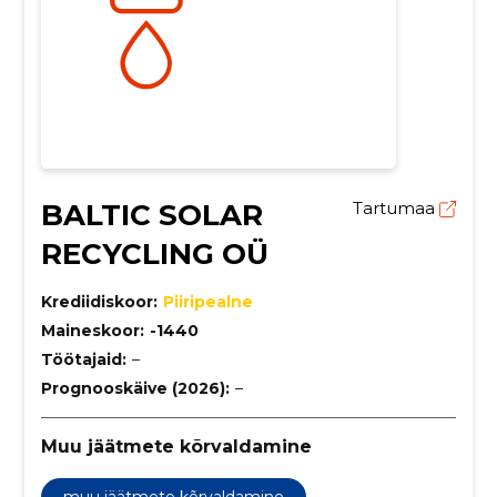
BALTIC SOLAR
Tartumaa
RECYCLING OÜ
Krediidiskoor:
Piiripealne
Maineskoor:
-1440
Töötajaid:
–
Prognooskäive (2026):
–
Muu jäätmete kõrvaldamine
muu jäätmete kõrvaldamine