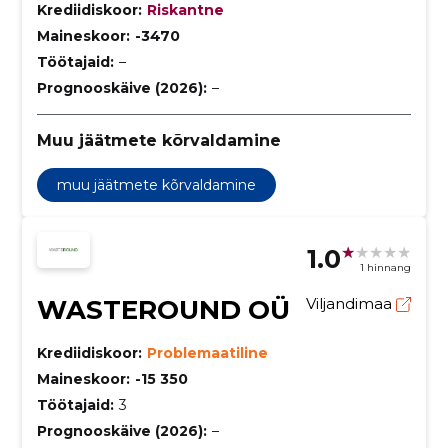
Krediidiskoor:
Riskantne
Maineskoor:
-3470
Töötajaid:
–
Prognooskäive (2026):
–
Muu jäätmete kõrvaldamine
muu jäätmete kõrvaldamine
1.0
1 hinnang
WASTEROUND OÜ
Viljandimaa
Krediidiskoor:
Problemaatiline
Maineskoor:
-15 350
Töötajaid:
3
Prognooskäive (2026):
–