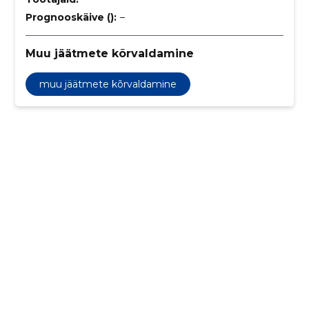
Prognooskäive ():
–
Muu jäätmete kõrvaldamine
muu jäätmete kõrvaldamine