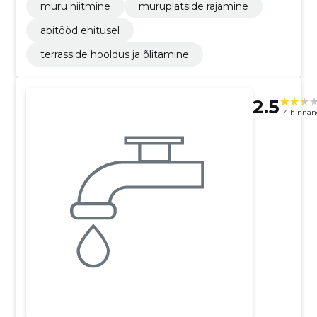
muru niitmine
muruplatside rajamine
abitööd ehitusel
terrasside hooldus ja õlitamine
2.5
4 hinnan