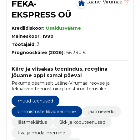
FEKA-
Lääne-Virumaa
EKSPRESS OÜ
Krediidiskoor:
Usaldusväärne
Maineskoor:
1990
Töötajaid:
3
Prognooskäive (2026):
68 390 €
Kiire ja viisakas teenindus, reeglina
jõuame appi samal päeval
Pakume peamiselt Lääne-Virumaal reovee ja
fekaaliveo teenust ning teostame torustike
(välistrasside) survepesu. Tänaseks oleme
tööpiirkonda laiendanud ka naabermaakondadesse.
muud teenused
ummistuste likvideerimine
jäätmevedu
jäätmekäitlus
üld- ja koduteenused
liiva ja muda imemine