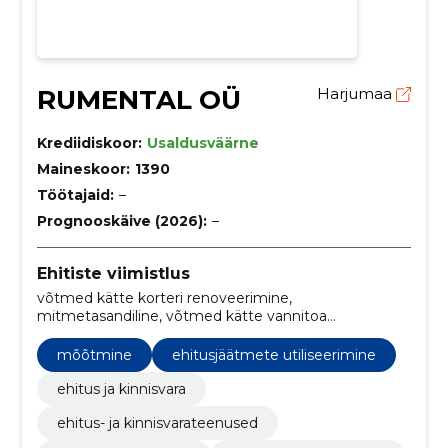
RUMENTAL OÜ
Harjumaa
Krediidiskoor:
Usaldusväärne
Maineskoor:
1390
Töötajaid:
–
Prognooskäive (2026):
–
Ehitiste viimistlus
võtmed kätte korteri renoveerimine,
mitmetasandiline, võtmed kätte vannitoa
renoveerimine, vannitoa ümberehitus, Korteriremont,
pinglae eemaldamine, võtmed kätte, korteri
mõõtmine
ehitusjäätmete utiliseerimine
remonditeenused, vannitoa remonditeenused,
garanteeritud ehitustöö
ehitus ja kinnisvara
ehitus- ja kinnisvarateenused