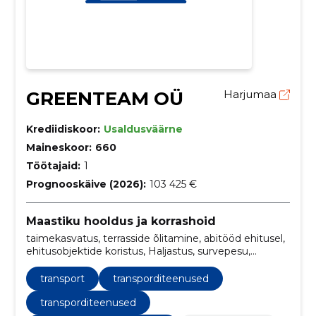
GREENTEAM OÜ
Harjumaa
Krediidiskoor:
Usaldusväärne
Maineskoor:
660
Töötajaid:
1
Prognooskäive (2026):
103 425 €
Maastiku hooldus ja korrashoid
taimekasvatus, terrasside õlitamine, abitööd ehitusel,
ehitusobjektide koristus, Haljastus, survepesu,
kolimine, ehitustööd, puude ja taimede istutamine,
transport
transport
transporditeenused
transporditeenused