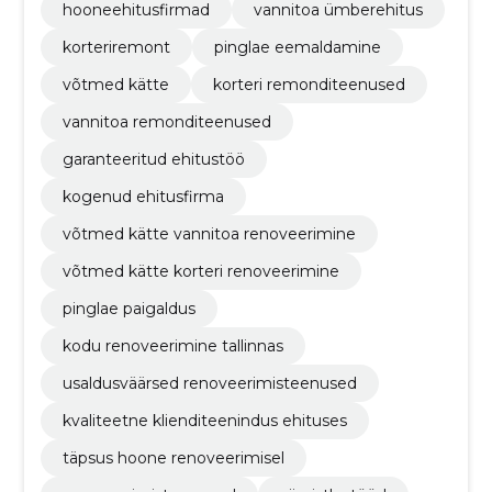
hooneehitusfirmad
vannitoa ümberehitus
korteriremont
pinglae eemaldamine
võtmed kätte
korteri remonditeenused
vannitoa remonditeenused
garanteeritud ehitustöö
kogenud ehitusfirma
võtmed kätte vannitoa renoveerimine
võtmed kätte korteri renoveerimine
pinglae paigaldus
kodu renoveerimine tallinnas
usaldusväärsed renoveerimisteenused
kvaliteetne klienditeenindus ehituses
täpsus hoone renoveerimisel