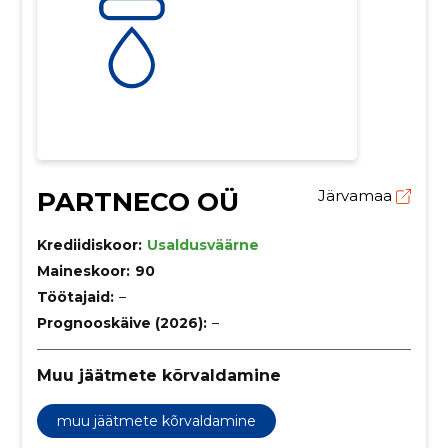
PARTNECO OÜ
Järvamaa
Krediidiskoor:
Usaldusväärne
Maineskoor:
90
Töötajaid:
–
Prognooskäive (2026):
–
Muu jäätmete kõrvaldamine
muu jäätmete kõrvaldamine