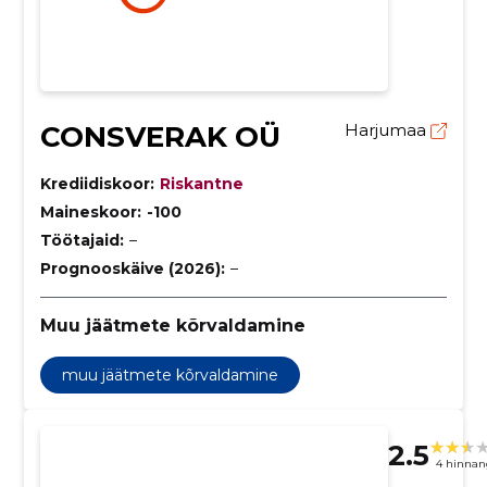
CONSVERAK OÜ
Harjumaa
Krediidiskoor:
Riskantne
Maineskoor:
-100
Töötajaid:
–
Prognooskäive (2026):
–
Muu jäätmete kõrvaldamine
muu jäätmete kõrvaldamine
2.5
4 hinnan