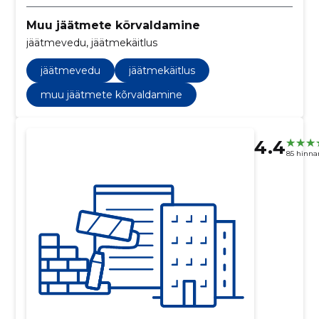
Muu jäätmete kõrvaldamine
jäätmevedu, jäätmekäitlus
jäätmevedu
jäätmekäitlus
muu jäätmete kõrvaldamine
4.4
85 hinna