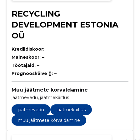
RECYCLING
DEVELOPMENT ESTONIA
OÜ
Krediidiskoor:
Maineskoor:
–
Töötajaid:
–
Prognooskäive ():
–
Muu jäätmete kõrvaldamine
jäätmevedu, jäätmekäitlus
jäätmevedu
jäätmekäitlus
muu jäätmete kõrvaldamine