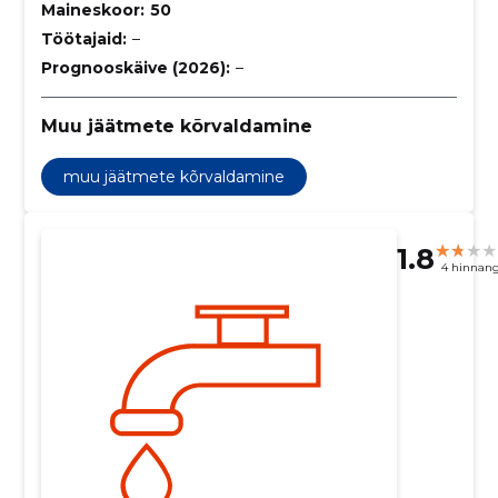
Maineskoor:
50
Töötajaid:
–
Prognooskäive (2026):
–
Muu jäätmete kõrvaldamine
muu jäätmete kõrvaldamine
1.8
4 hinnan