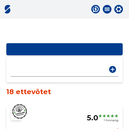
18 ettevõtet
5.0
1 hinnang