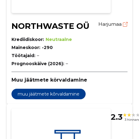
NORTHWASTE OÜ
Harjumaa
Krediidiskoor:
Neutraalne
Maineskoor:
-290
Töötajaid:
–
Prognooskäive (2026):
–
Muu jäätmete kõrvaldamine
muu jäätmete kõrvaldamine
2.3
3 hinnan