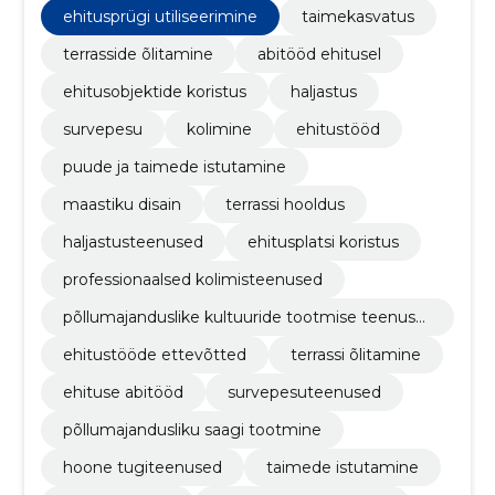
ehitusprügi utiliseerimine
taimekasvatus
terrasside õlitamine
abitööd ehitusel
ehitusobjektide koristus
haljastus
survepesu
kolimine
ehitustööd
puude ja taimede istutamine
maastiku disain
terrassi hooldus
haljastusteenused
ehitusplatsi koristus
professionaalsed kolimisteenused
põllumajanduslike kultuuride tootmise teenuse
d
ehitustööde ettevõtted
terrassi õlitamine
ehituse abitööd
survepesuteenused
põllumajandusliku saagi tootmine
hoone tugiteenused
taimede istutamine