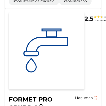
imbsüsteemide mahutid
kanalisatsioon
2.5
4 hinnan
FORMET PRO
Harjumaa