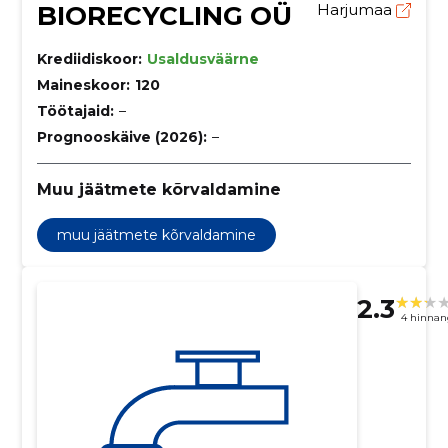
BIORECYCLING OÜ
Harjumaa
Krediidiskoor:
Usaldusväärne
Maineskoor:
120
Töötajaid:
–
Prognooskäive (2026):
–
Muu jäätmete kõrvaldamine
muu jäätmete kõrvaldamine
2.3
4 hinnan