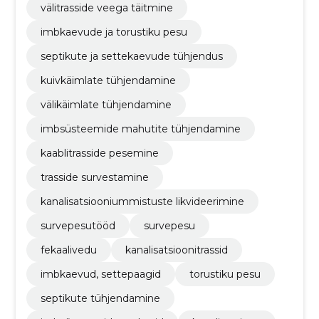
välitrasside veega täitmine
imbkaevude ja torustiku pesu
septikute ja settekaevude tühjendus
kuivkäimlate tühjendamine
välikäimlate tühjendamine
imbsüsteemide mahutite tühjendamine
kaablitrasside pesemine
trasside survestamine
kanalisatsiooniummistuste likvideerimine
survepesutööd
survepesu
fekaalivedu
kanalisatsioonitrassid
imbkaevud, settepaagid
torustiku pesu
septikute tühjendamine