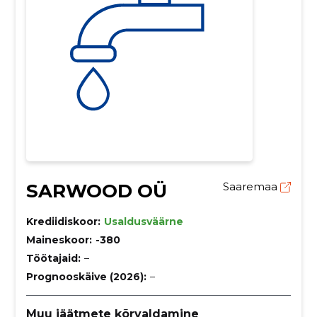
SARWOOD OÜ
Saaremaa
Krediidiskoor:
Usaldusväärne
Maineskoor:
-380
Töötajaid:
–
Prognooskäive (2026):
–
Muu jäätmete kõrvaldamine