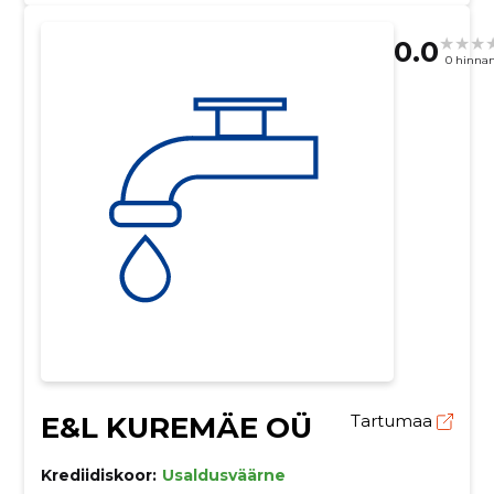
0.0
0 hinna
E&L KUREMÄE OÜ
Tartumaa
Krediidiskoor:
Usaldusväärne