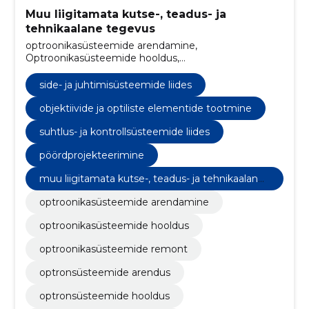
Muu liigitamata kutse-, teadus- ja
tehnikaalane tegevus
optroonikasüsteemide arendamine,
Optroonikasüsteemide hooldus,
Optroonikasüsteemide remont, side- ja
juhtimisüsteemide liides, optronsüsteemide arendus,
side- ja juhtimisüsteemide liides
optronsüsteemide hooldus, optronsüsteemide
remont, kommunikatsioonisüsteemide liides,
objektiivide ja optiliste elementide tootmine
juhtimissüsteemide integratsioon, elektro-optiliste
suhtlus- ja kontrollsüsteemide liides
süsteemide teenused
pöördprojekteerimine
muu liigitamata kutse-, teadus- ja tehnikaalane
tegevus
optroonikasüsteemide arendamine
optroonikasüsteemide hooldus
optroonikasüsteemide remont
optronsüsteemide arendus
optronsüsteemide hooldus