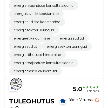
energiamajanduse konsultatsioonid
arengukavade koostamine
energiaauditite koostamine
energiasektori uuringud
energeetika uurimine
energiaauditid
energiaauditit
energiasektori uuringud
energiatõhususe hindamine
energiamajanduse konsultatsioonid
energiaalased ekspertiisid
5.0
1 hinnang
TULEOHUTUS
Lääne-Virumaa