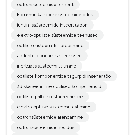
optronsüsteemide remont
kommunikatsioonisüsteemide liides
juhtimissüsteemide integratsioon
elektro-optiliste süsteemide teenused
optilise süsteemi kalibreerimine
andurite joondamise teenused
inertgaasisüsteemi täitmine
optiliste komponentide tagurpidi inseneritöö
3d skaneerimine optilised komponendid
optiliste prillide restaureerimine
elektro-optilise süsteemi testimine
optronsüsteemide arendamine
optronsüsteemide hooldus