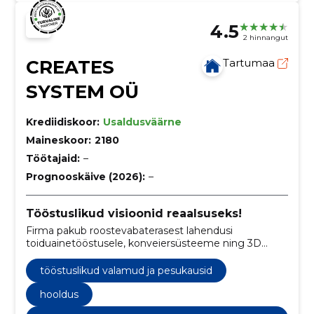
4.5
2 hinnangut
CREATES
Tartumaa
SYSTEM OÜ
Krediidiskoor:
Usaldusväärne
Maineskoor:
2180
Töötajaid:
–
Prognooskäive (2026):
–
Tööstuslikud visioonid reaalsuseks!
Firma pakub roostevabaterasest lahendusi
toiduainetööstusele, konveiersüsteeme ning 3D
disaini.
tööstuslikud valamud ja pesukausid
hooldus