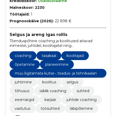
Krediidiskoor:
Usaldusväärne
Maineskoor:
2230
Töötajaid:
1
Prognooskäive (2026):
22 898 €
Selgus ja areng igas rollis
Tõenduspõhine coaching ja koolitused aitavad
inimestel, juhtidel, koolitajatel ning
toitlustusvaldkonna tegijatel leida selgust, teha
paremaid otsuseid ja töötada tõhusamalt.
coaching
tasakaal
koolitajad
õpetamine
planeerimine
muu liigitamata kutse-, teadus- ja tehnikaalane
tegevus
juhtimine
koolitus
selgus
tõhusus
isiklik coaching
suhted
eesmärgid
karjäär
juhtide coaching
vastutus
töösuhted
läbipõlemine