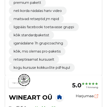
premium pakett
neli korda nädalas hariv video
maitsvad retseptid jm nipid
ligipääs facebooki toetavasse gruppi
kõik standardpaketist
iganädalane 1h grupicoaching
kõik, mis olemas pro-paketis
retseptiraamat kursuselt
kogu kursuse kokkuvõte pdf-kujul
5.0
1 hinnang
WINEART OÜ
Harjumaa