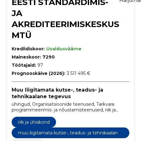
EESTI STANDARDIMIS-
Harjuma
JA
AKREDITEERIMISKESKUS
MTÜ
Krediidiskoor:
Usaldusväärne
Maineskoor:
7290
Töötajaid:
97
Prognooskäive (2026):
3 511 495 €
Muu liigitamata kutse-, teadus- ja
tehnikaalane tegevus
ühingud, Organisatsioonide teenused, Tarkvara
programmeerimis- ja nõustamisteenused, riik ja
ühiskond
riik ja ühiskond
muu liigitamata kutse-, teadus- ja tehnikaalane
tegevus