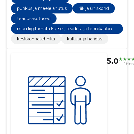
puhkus ja meelelahutus
riik ja ühiskond
teadusasutused
muu liigitamata kutse-, teadus- ja tehnikaalane
tegevus
keskkonnatehnika
kultuur ja haridus
5.0
1 hin