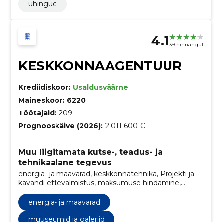
ühingud
4.1
39 hinnangut
KESKKONNAAGENTUUR
Krediidiskoor:
Usaldusväärne
Maineskoor:
6220
Töötajaid:
209
Prognooskäive (2026):
2 011 600 €
Muu liigitamata kutse-, teadus- ja
tehnikaalane tegevus
energia- ja maavarad, keskkonnatehnika, Projekti ja
kavandi ettevalmistus, maksumuse hindamine,
muuseumid ja galeriid, Magnetronid, Õhusaaste
seire- või mõõtmisteenused, teadusasutused,
energia- ja maavarad
Pealisrõivad, Veekindlad keebid, Pikad püksid
muuseumid ja galeriid