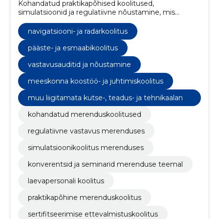
Kohandatud praktikapõhised koolitused,
simulatsioonid ja regulatiivne nõustamine, mis
tõstavad meeskonna ohutust, pädevust ja vastavust.
navigatsiooni- ja radarkoolitus
pääste- ja esmaabikoolitus
vastavusauditid ja nõustamine
meeskonna koostöö- ja juhtimiskoolitus
muu liigitamata kutse-, teadus- ja tehnikaalane
tegevus
kohandatud merenduskoolitused
regulatiivne vastavus merenduses
simulatsioonikoolitus merenduses
konverentsid ja seminarid merenduse teemal
laevapersonali koolitus
praktikapõhine merenduskoolitus
sertifitseerimise ettevalmistuskoolitus