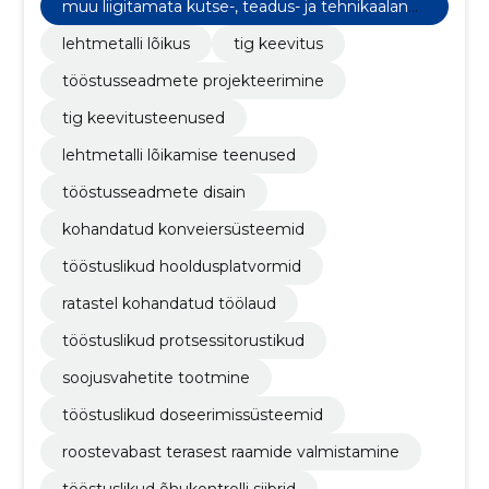
muu liigitamata kutse-, teadus- ja tehnikaalane
tegevus
lehtmetalli lõikus
tig keevitus
tööstusseadmete projekteerimine
tig keevitusteenused
lehtmetalli lõikamise teenused
tööstusseadmete disain
kohandatud konveiersüsteemid
tööstuslikud hooldusplatvormid
ratastel kohandatud töölaud
tööstuslikud protsessitorustikud
soojusvahetite tootmine
tööstuslikud doseerimissüsteemid
roostevabast terasest raamide valmistamine
tööstuslikud õhukontrolli siibrid