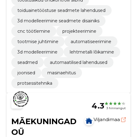
toiduainetööstuse seadmete lahendused
3d modelleerimine seadmete disainiks
cnc töötlemine
projekteerimine
tootmise juhtimine
automatiseerimine
3d modelleerimine
lehtmetalli lõikamine
seadmed
automaatilised lahendused
joonised
masinaehitus
protsessitehnika
4.3
3 hinnangut
MÄEKUNINGAD
Viljandimaa
OÜ