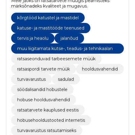
Meie jaoks on ratsatarvete müügis peamisteks
märksõnadeks kvaliteet ja mugavus.
kõrgtööd katustel ja mastidel
katuse- ja mastitööde teenused
tervis ja heaolu
jalanõud
muu liigitamata kutse-, teadus- ja tehnikaalane
tegevus
ratsaseonduvad tarbeesemete müük
ratsaspordi tarvete müük
hooldusvahendid
turvavarustus
sadulad
söödalisandid hobustele
hobuse hooldusvahendid
ratsatarvete kauplused eestis
hobusehooldustooted internetis
turvavarustus ratsutamiseks