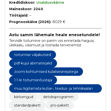
Krediidiskoor:
Usaldusväärne
Maineskoor:
2240
Töötajaid:
–
Prognooskäive (2026):
8029 €
Astu samm lähemale heale enesetundele!
Tervislik toitumine on parim viis ennetada haigusi,
ülekaalu, väsimust ja toetada tervenemist.
toitumise väljakutsed
pdf-kujul abimaterjalid
zoomi kohtumised külalisesinejatega
1:1-le toitumisnõustaja
muu liigitamata kutse-, teadus- ja tehnikaalane
tegevus
kiirloengud
detoksprogramm
standardpakett
pro-pakett