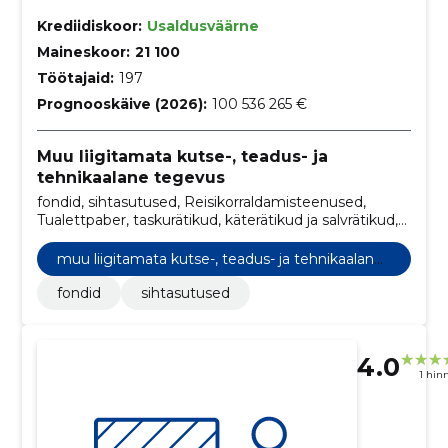
Krediidiskoor:
Usaldusväärne
Maineskoor:
21 100
Töötajaid:
197
Prognooskäive (2026):
100 536 265 €
Muu liigitamata kutse-, teadus- ja
tehnikaalane tegevus
fondid, sihtasutused, Reisikorraldamisteenused,
Tualettpaber, taskurätikud, käterätikud ja salvrätikud,
Tarkvara hooldus- ja parandusteenused,
Televisioonisaadete tootmise teenused,
muu liigitamata kutse-, teadus- ja tehnikaalane
Kaasaskantavad arvutid, Reisibüroo- ja samalaadsed
tegevus
teenused, kontoritarbed, Liiklussüsteemide
fondid
sihtasutused
nõustamisteenused
4.0
1 hin