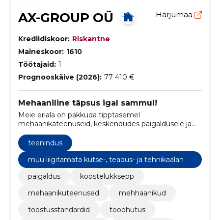
AX-GROUP OÜ
Harjumaa
Krediidiskoor:
Riskantne
Maineskoor:
1610
Töötajaid:
1
Prognooskäive (2026):
77 410 €
Mehaaniline täpsus igal sammul!
Meie eriala on pakkuda tipptasemel
mehaanikateenuseid, keskendudes paigaldusele ja
montaažilukksepatöödele.
teenindus
muu liigitamata kutse-, teadus- ja tehnikaalane
tegevus
paigaldus
koostelukksepp
mehaanikuteenused
mehhaanikud
tööstusstandardid
tööohutus