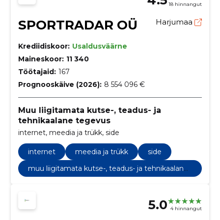
18 hinnangut
SPORTRADAR OÜ
Harjumaa
Krediidiskoor:
Usaldusväärne
Maineskoor:
11 340
Töötajaid:
167
Prognooskäive (2026):
8 554 096 €
Muu liigitamata kutse-, teadus- ja
tehnikaalane tegevus
internet, meedia ja trükk, side
internet
meedia ja trükk
side
muu liigitamata kutse-, teadus- ja tehnikaalane
tegevus
5.0
4 hinnangut