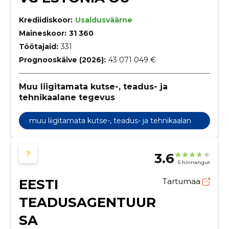
Krediidiskoor:
Usaldusväärne
Maineskoor:
31 360
Töötajaid:
331
Prognooskäive (2026):
43 071 049 €
Muu liigitamata kutse-, teadus- ja
tehnikaalane tegevus
muu liigitamata kutse-, teadus- ja tehnikaalane
tegevus
3.6
5 hinnangut
EESTI
Tartumaa
TEADUSAGENTUUR
SA