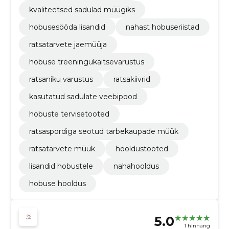
kvaliteetsed sadulad müügiks
hobusesööda lisandid
nahast hobuseriistad
ratsatarvete jaemüüja
hobuse treeningukaitsevarustus
ratsaniku varustus
ratsakiivrid
kasutatud sadulate veebipood
hobuste tervisetooted
ratsaspordiga seotud tarbekaupade müük
ratsatarvete müük
hooldustooted
lisandid hobustele
nahahooldus
hobuse hooldus
5.0
1 hinnang