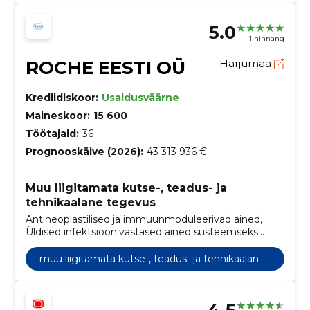
programmeerimis- ja nõustamisteenused,
Seadmetööd
5.0
1 hinnang
ROCHE EESTI OÜ
Harjumaa
Krediidiskoor:
Usaldusväärne
Maineskoor:
15 600
Töötajaid:
36
Prognooskäive (2026):
43 313 936 €
Muu liigitamata kutse-, teadus- ja
tehnikaalane tegevus
Antineoplastilised ja immuunmoduleerivad ained,
Üldised infektsioonivastased ained süsteemseks
kasutamiseks ja vaktsiinid, Aneemiavastased ained,
Immuunsupressiivsed ained, Antihemorraagilised
muu liigitamata kutse-, teadus- ja tehnikaalane
ained, Närvisüsteemi ravimid, Üldised
tegevus
infektsioonivastased ained süsteemseks
kasutamiseks, vaktsiinid, antineoplastilised ja
4.5
immuunmoduleerivad ained, Antineoplastilised ained