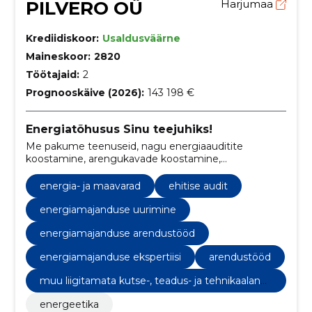
PILVERO OÜ
Harjumaa
Krediidiskoor:
Usaldusväärne
Maineskoor:
2820
Töötajaid:
2
Prognooskäive (2026):
143 198 €
Energiatõhusus Sinu teejuhiks!
Me pakume teenuseid, nagu energiaauditite
koostamine, arengukavade koostamine,
energiamajanduse ekspertiisi, konsultatsioone ja
uurimistööd kõikidele energiasektori vajadustele.
energia- ja maavarad
ehitise audit
energiamajanduse uurimine
energiamajanduse arendustööd
energiamajanduse ekspertiisi
arendustööd
muu liigitamata kutse-, teadus- ja tehnikaalane
tegevus
energeetika