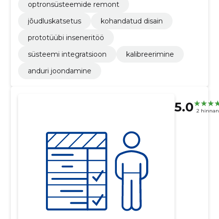
optronsüsteemide remont
jõudluskatsetus
kohandatud disain
prototüübi inseneritöö
süsteemi integratsioon
kalibreerimine
anduri joondamine
5.0
2 hinna