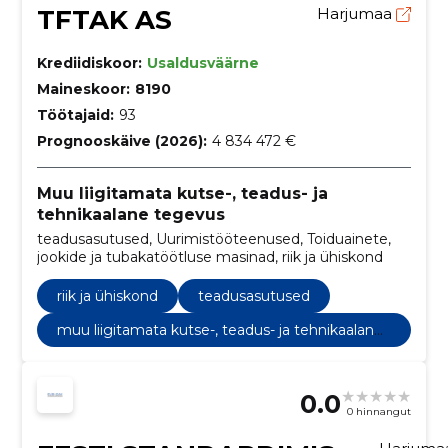
TFTAK AS
Harjumaa
Krediidiskoor:
Usaldusväärne
Maineskoor:
8190
Töötajaid:
93
Prognooskäive (2026):
4 834 472 €
Muu liigitamata kutse-, teadus- ja
tehnikaalane tegevus
teadusasutused, Uurimistööteenused, Toiduainete,
jookide ja tubakatöötluse masinad, riik ja ühiskond
riik ja ühiskond
teadusasutused
muu liigitamata kutse-, teadus- ja tehnikaalane
tegevus
0.0
0 hinnangut