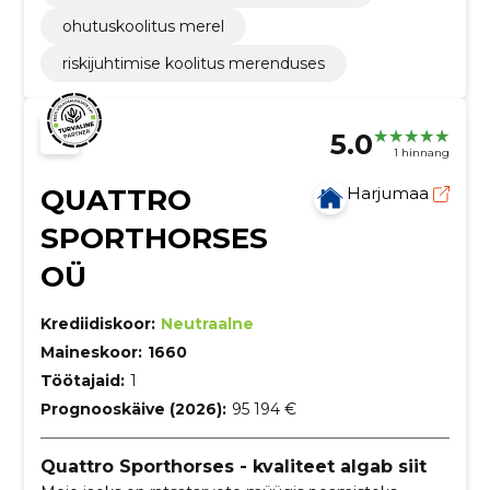
ohutuskoolitus merel
riskijuhtimise koolitus merenduses
5.0
1 hinnang
QUATTRO
Harjumaa
SPORTHORSES
OÜ
Krediidiskoor:
Neutraalne
Maineskoor:
1660
Töötajaid:
1
Prognooskäive (2026):
95 194 €
Quattro Sporthorses - kvaliteet algab siit