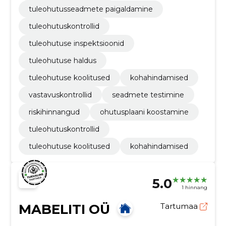
tuleohutusseadmete paigaldamine
tuleohutuskontrollid
tuleohutuse inspektsioonid
tuleohutuse haldus
tuleohutuse koolitused
kohahindamised
vastavuskontrollid
seadmete testimine
riskihinnangud
ohutusplaani koostamine
tuleohutuskontrollid
tuleohutuse koolitused
kohahindamised
5.0
1 hinnang
MABELITI OÜ
Tartumaa