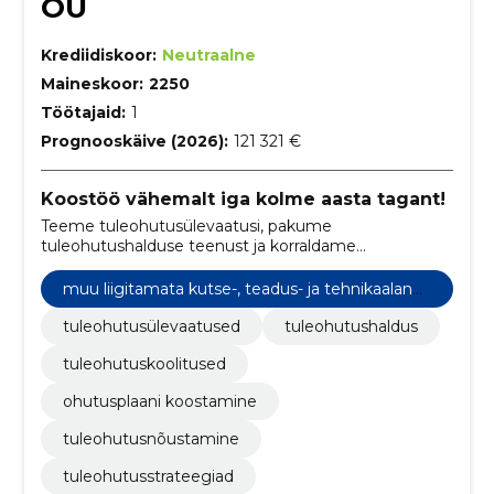
OÜ
Krediidiskoor:
Neutraalne
Maineskoor:
2250
Töötajaid:
1
Prognooskäive (2026):
121 321 €
Koostöö vähemalt iga kolme aasta tagant!
Teeme tuleohutusülevaatusi, pakume
tuleohutushalduse teenust ja korraldame
tuleohutuskoolitusi.
muu liigitamata kutse-, teadus- ja tehnikaalane
tegevus
tuleohutusülevaatused
tuleohutushaldus
tuleohutuskoolitused
ohutusplaani koostamine
tuleohutusnõustamine
tuleohutusstrateegiad