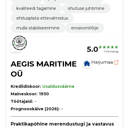
kvaliteedi tagamine
ohutuse juhtimine
ehitusplatsi ettevalmistus
mulla stabiliseerimine
erosioonitõrje
5.0
1 hinnang
AEGIS MARITIME
Harjumaa
OÜ
Krediidiskoor:
Usaldusväärne
Maineskoor:
1930
Töötajaid:
–
Prognooskäive (2026):
–
Praktikapõhine merendustugi ja vastavus