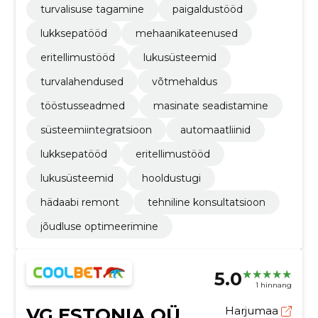
turvalisuse tagamine
paigaldustööd
lukksepatööd
mehaanikateenused
eritellimustööd
lukusüsteemid
turvalahendused
võtmehaldus
tööstusseadmed
masinate seadistamine
süsteemiintegratsioon
automaatliinid
lukksepatööd
eritellimustööd
lukusüsteemid
hooldustugi
hädaabi remont
tehniline konsultatsioon
jõudluse optimeerimine
5.0
1 hinnang
VG ESTONIA OÜ
Harjumaa