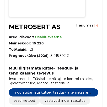
METROSERT AS
Harjumaa
Krediidiskoor:
Usaldusväärne
Maineskoor:
16 220
Töötajaid:
121
Prognooskäive (2026):
3 915 392 €
Muu liigitamata kutse-, teadus- ja
tehnikaalane tegevus
Instrumendid füüsikaliste näitajate kontrollimiseks,
Spektromeetrid, Mõõte-, testimis- ja
kontrollaparatuuri remondi- ja hooldusteenused,
Kalibreerimisteenused, Testimisaparaatide remondi-
muu liigitamata kutse-, teadus- ja tehnikaalane
ja hooldusteenused, Instrumendid vedelike ja gaaside
tegevus
kulu, nivoo ja rõhu mõõtmiseks, Kontrolli- ja
seadmetööd
vastavushindamisasutus
katseaparatuur, Universaalid ja sedaanid, Tarkvara