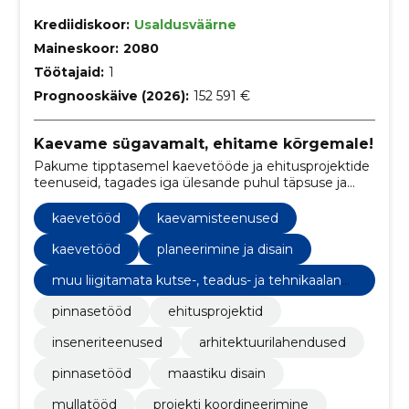
Krediidiskoor:
Usaldusväärne
Maineskoor:
2080
Töötajaid:
1
Prognooskäive (2026):
152 591 €
Kaevame sügavamalt, ehitame kõrgemale!
Pakume tipptasemel kaevetööde ja ehitusprojektide
teenuseid, tagades iga ülesande puhul täpsuse ja
kvaliteedi.
kaevetööd
kaevamisteenused
kaevetööd
planeerimine ja disain
muu liigitamata kutse-, teadus- ja tehnikaalane
tegevus
pinnasetööd
ehitusprojektid
inseneriteenused
arhitektuurilahendused
pinnasetööd
maastiku disain
mullatööd
projekti koordineerimine