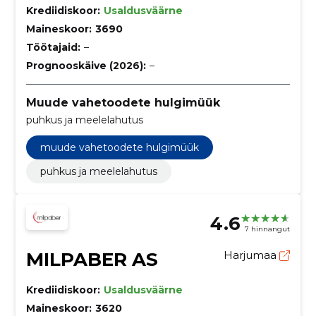
Krediidiskoor:
Usaldusväärne
Maineskoor:
3690
Töötajaid:
–
Prognooskäive (2026):
–
Muude vahetoodete hulgimüük
puhkus ja meelelahutus
muude vahetoodete hulgimüük
puhkus ja meelelahutus
4.6
7 hinnangut
MILPABER AS
Harjumaa
Krediidiskoor:
Usaldusväärne
Maineskoor:
3620