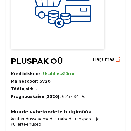
PLUSPAK OÜ
Harjumaa
Krediidiskoor:
Usaldusväärne
Maineskoor:
5720
Töötajaid:
5
Prognooskäive (2026):
6 257 941 €
Muude vahetoodete hulgimüük
kaubandusseadmed ja tarbed, transpordi- ja
kullerteenused