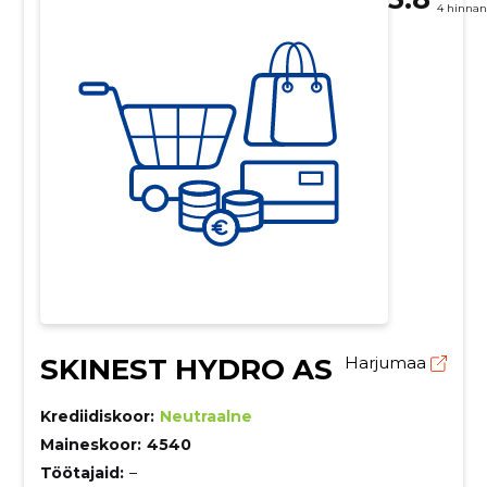
4 hinna
SKINEST HYDRO AS
Harjumaa
Krediidiskoor:
Neutraalne
Maineskoor:
4540
Töötajaid:
–