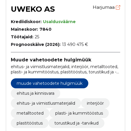
UWEKO AS
Harjumaa
Krediidiskoor:
Usaldusväärne
Maineskoor:
7840
Töötajaid:
25
Prognooskäive (2026):
13 490 475 €
Muude vahetoodete hulgimüük
ehitus- ja viimistlusmaterjalid, interjöör, metalltooted,
plasti- ja kummitööstus, plastitööstus, torustikud ja -
tarvikud, ehitus ja kinnisvara
muude vahetoodete hulgimüük
ehitus ja kinnisvara
ehitus- ja viimistlusmaterjalid
interjöör
metalltooted
plasti- ja kummitööstus
plastitööstus
torustikud ja -tarvikud