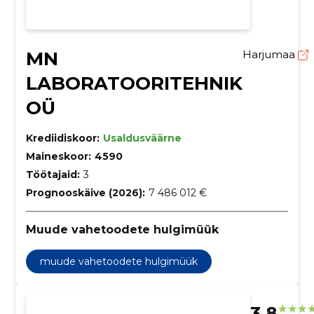
MN
Harjumaa
LABORATOORITEHNIK
OÜ
Krediidiskoor:
Usaldusväärne
Maineskoor:
4590
Töötajaid:
3
Prognooskäive (2026):
7 486 012 €
Muude vahetoodete hulgimüük
muude vahetoodete hulgimüük
3.8