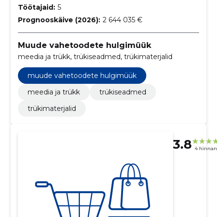
Töötajaid:
5
Prognooskäive (2026):
2 644 035 €
Muude vahetoodete hulgimüük
meedia ja trükk, trükiseadmed, trükimaterjalid
muude vahetoodete hulgimüük
meedia ja trükk
trükiseadmed
trükimaterjalid
3.8
4 hinna