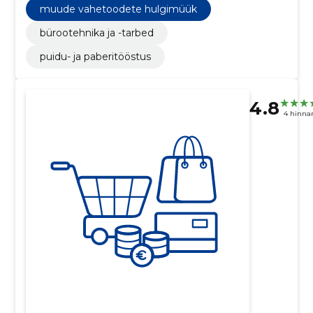
muude vahetoodete hulgimüük
bürootehnika ja -tarbed
puidu- ja paberitööstus
4.8
4 hinna