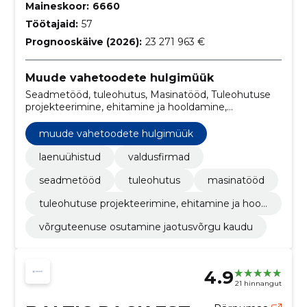
Maineskoor:
6660
Töötajaid:
57
Prognooskäive (2026):
23 271 963 €
Muude vahetoodete hulgimüük
Seadmetööd, tuleohutus, Masinatööd, Tuleohutuse
projekteerimine, ehitamine ja hooldamine,
Võrguteenuse osutamine jaotusvõrgu kaudu,
laenuühistud, valdusfirmad
muude vahetoodete hulgimüük
laenuühistud
valdusfirmad
seadmetööd
tuleohutus
masinatööd
tuleohutuse projekteerimine, ehitamine ja hool
damine
võrguteenuse osutamine jaotusvõrgu kaudu
4.9
21 hinnangut