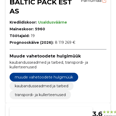
BALTIC PACK EST
Pärnumaa
AS
Krediidiskoor:
Usaldusväärne
Maineskoor:
5960
Töötajaid:
19
Prognooskäive (2026):
8 119 269 €
Muude vahetoodete hulgimüük
kaubandusseadmed ja tarbed, transpordi- ja
kullerteenused
muude vahetoodete hulgimüük
kaubandusseadmed ja tarbed
transpordi- ja kullerteenused
3.6
5 hinna