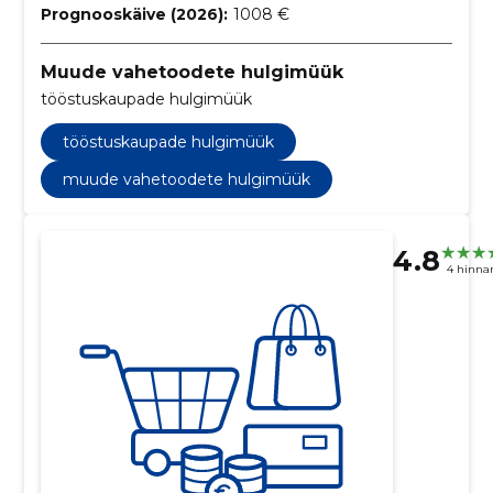
Prognooskäive (2026):
1008 €
Muude vahetoodete hulgimüük
tööstuskaupade hulgimüük
tööstuskaupade hulgimüük
muude vahetoodete hulgimüük
4.8
4 hinna