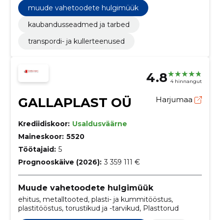
muude vahetoodete hulgimüük
kaubandusseadmed ja tarbed
transpordi- ja kullerteenused
4.8
4 hinnangut
GALLAPLAST OÜ
Harjumaa
Krediidiskoor:
Usaldusväärne
Maineskoor:
5520
Töötajaid:
5
Prognooskäive (2026):
3 359 111 €
Muude vahetoodete hulgimüük
ehitus, metalltooted, plasti- ja kummitööstus,
plastitööstus, torustikud ja -tarvikud, Plasttorud