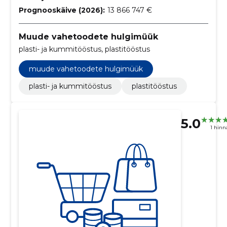
Prognooskäive (2026):
13 866 747 €
Muude vahetoodete hulgimüük
plasti- ja kummitööstus, plastitööstus
muude vahetoodete hulgimüük
plasti- ja kummitööstus
plastitööstus
5.0
1 hin