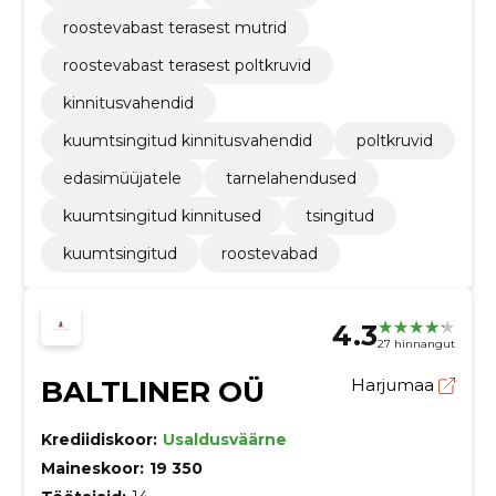
roostevabast terasest mutrid
roostevabast terasest poltkruvid
kinnitusvahendid
kuumtsingitud kinnitusvahendid
poltkruvid
edasimüüjatele
tarnelahendused
kuumtsingitud kinnitused
tsingitud
kuumtsingitud
roostevabad
4.3
27 hinnangut
BALTLINER OÜ
Harjumaa
Krediidiskoor:
Usaldusväärne
Maineskoor:
19 350