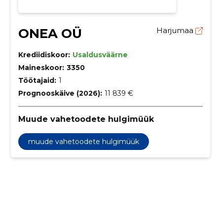
ONEA OÜ
Harjumaa
Krediidiskoor:
Usaldusväärne
Maineskoor:
3350
Töötajaid:
1
Prognooskäive (2026):
11 839 €
Muude vahetoodete hulgimüük
muude vahetoodete hulgimüük