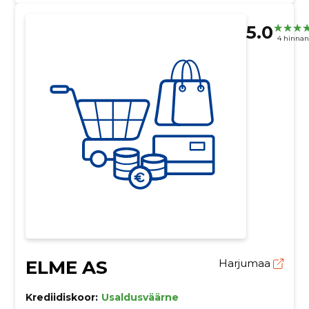
5.0
4 hinna
ELME AS
Harjumaa
Krediidiskoor:
Usaldusväärne