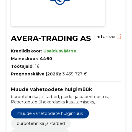
AVERA-TRADING AS
Tartumaa
Krediidiskoor:
Usaldusväärne
Maineskoor:
4460
Töötajaid:
16
Prognooskäive (2026):
3 439 727 €
Muude vahetoodete hulgimüük
bürootehnika ja -tarbed, puidu- ja paberitööstus,
Pabertooted ühekordseks kasutamiseks,
Tualettpaber, taskurätikud, käterätikud ja salvrätikud,
Paberkäterätikud, Meditsiinilised tarbekaubad,
muude vahetoodete hulgimüük
Mitmesugused keemiatooted, Seep, Tualettpaber,
Paberist hügieenitooted
bürootehnika ja -tarbed