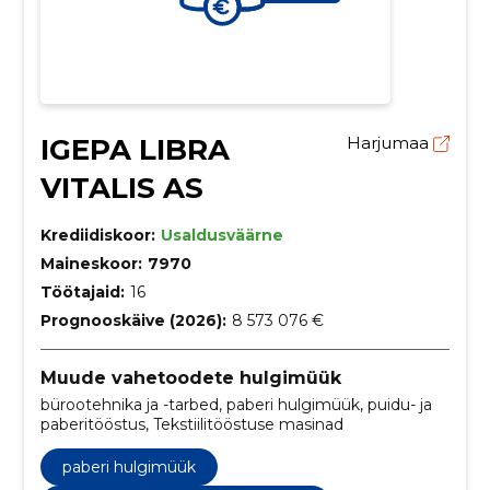
IGEPA LIBRA
Harjumaa
VITALIS AS
Krediidiskoor:
Usaldusväärne
Maineskoor:
7970
Töötajaid:
16
Prognooskäive (2026):
8 573 076 €
Muude vahetoodete hulgimüük
bürootehnika ja -tarbed, paberi hulgimüük, puidu- ja
paberitööstus, Tekstiilitööstuse masinad
paberi hulgimüük