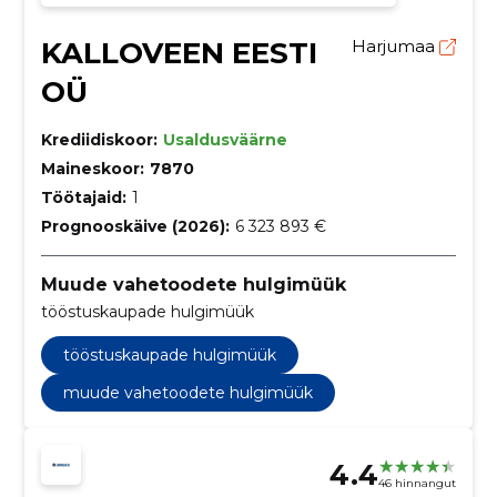
KALLOVEEN EESTI
Harjumaa
OÜ
Krediidiskoor:
Usaldusväärne
Maineskoor:
7870
Töötajaid:
1
Prognooskäive (2026):
6 323 893 €
Muude vahetoodete hulgimüük
tööstuskaupade hulgimüük
tööstuskaupade hulgimüük
muude vahetoodete hulgimüük
4.4
46 hinnangut