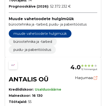
Töötajaid:
14
Prognooskäive (2026):
52 372 232 €
Muude vahetoodete hulgimüük
bürootehnika ja -tarbed, puidu- ja paberitööstus
muude vahetoodete hulgimüük
bürootehnika ja -tarbed
puidu- ja paberitööstus
4.0
12 hinnangut
ANTALIS OÜ
Harjumaa
Krediidiskoor:
Usaldusväärne
Maineskoor:
16 130
Töötajaid:
55