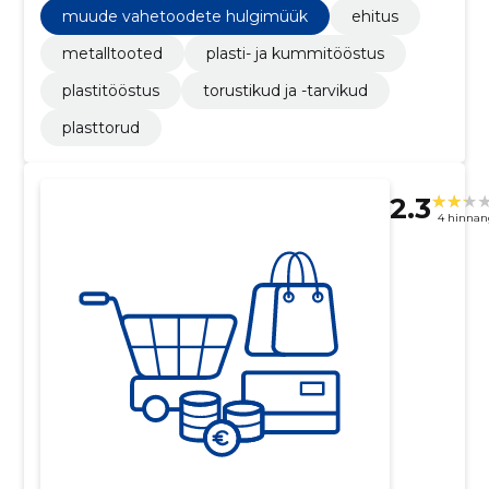
muude vahetoodete hulgimüük
ehitus
metalltooted
plasti- ja kummitööstus
plastitööstus
torustikud ja -tarvikud
plasttorud
2.3
4 hinnan