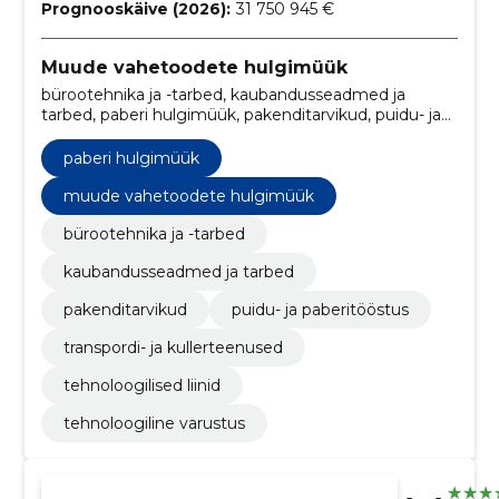
Prognooskäive (2026):
31 750 945 €
Muude vahetoodete hulgimüük
bürootehnika ja -tarbed, kaubandusseadmed ja
tarbed, paberi hulgimüük, pakenditarvikud, puidu- ja
paberitööstus, transpordi- ja kullerteenused,
tehnoloogilised liinid, tehnoloogiline varustus
paberi hulgimüük
muude vahetoodete hulgimüük
bürootehnika ja -tarbed
kaubandusseadmed ja tarbed
pakenditarvikud
puidu- ja paberitööstus
transpordi- ja kullerteenused
tehnoloogilised liinid
tehnoloogiline varustus