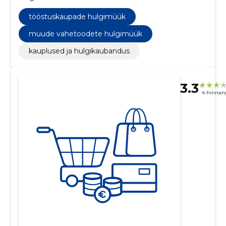
tööstuskaupade hulgimüük
muude vahetoodete hulgimüük
kauplused ja hulgikaubandus
3.3
4 hinnan