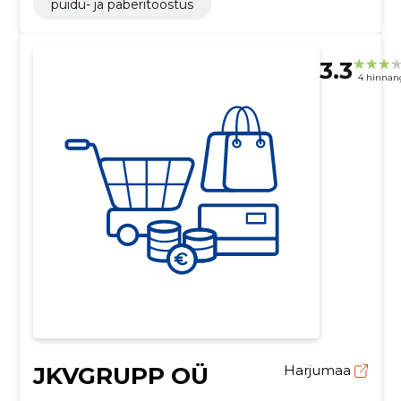
puidu- ja paberitööstus
3.3
4 hinnan
JKVGRUPP OÜ
Harjumaa