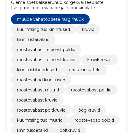
Oleme spetsialiseerunud kõrgekvaliteediliste
tsingitud, roostevabade ja happekindlate
kinnitusvahendite maaletoomisele ja müügile.
muude vahetoodete hulgimüük
kuumtsingitud kinnitused
kruvid
kinnitustarvikud
roostevabast terasest poldid
roostevabast terasest kruvid
kruvikeeraja
kinnituslahendused
edasimüüjatele
roostevabad kinnitused
roostevabast mutrid
roostevabast poldid
roostevabast kruvid
roostevabast poltkruvid
löögikruvid
kuumtsingitud mutrid
roostevabad poldid
kinnitusdetailid
poltkruvid