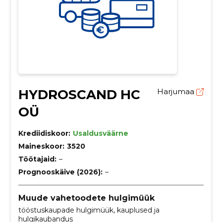
HYDROSCAND HC
Harjumaa
OÜ
Krediidiskoor:
Usaldusväärne
Maineskoor:
3520
Töötajaid:
–
Prognooskäive (2026):
–
Muude vahetoodete hulgimüük
tööstuskaupade hulgimüük, kauplused ja
hulgikaubandus