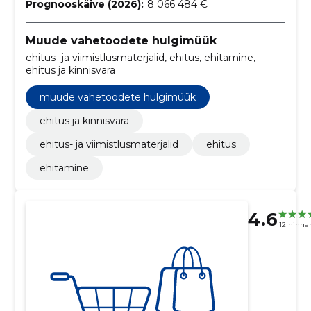
Prognooskäive (2026):
8 066 484 €
Muude vahetoodete hulgimüük
ehitus- ja viimistlusmaterjalid, ehitus, ehitamine,
ehitus ja kinnisvara
muude vahetoodete hulgimüük
ehitus ja kinnisvara
ehitus- ja viimistlusmaterjalid
ehitus
ehitamine
4.6
12 hinna