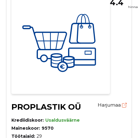
4.4
hinna
PROPLASTIK OÜ
Harjumaa
Krediidiskoor:
Usaldusväärne
Maineskoor:
9570
Töötajaid:
29