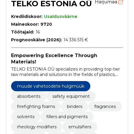
TELKO ESTONIA OÜ
Harjumaa
Krediidiskoor:
Usaldusväärne
Maineskoor:
9720
Töötajaid:
16
Prognooskäive (2026):
14 336 515 €
Empowering Excellence Through
Materials!
TELKO ESTONIA OÜ specializes in providing top-tier
raw materials and solutions in the fields of plastics,
chemicals, and lubricants.
muude vahetoodete hulgimüük
absorbents
safety equipment
firefighting foams
binders
fragrances
solvents
fillers and pigments
rheology modifiers
emulsifiers