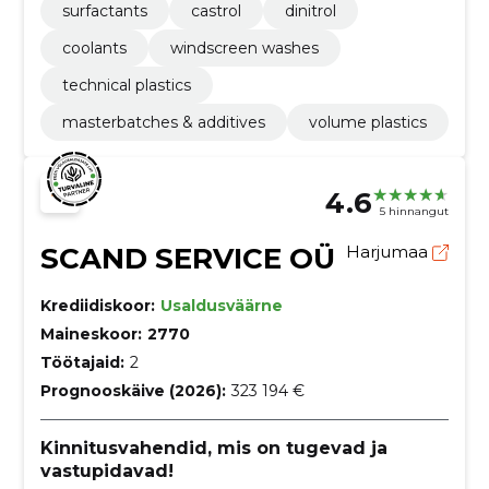
surfactants
castrol
dinitrol
coolants
windscreen washes
technical plastics
masterbatches & additives
volume plastics
4.6
5 hinnangut
SCAND SERVICE OÜ
Harjumaa
Krediidiskoor:
Usaldusväärne
Maineskoor:
2770
Töötajaid:
2
Prognooskäive (2026):
323 194 €
Kinnitusvahendid, mis on tugevad ja
vastupidavad!