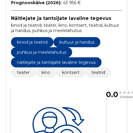
Prognooskäive (2026):
43 956 €
Näitlejate ja tantsijate lavaline tegevus
kinod ja teatrid, teater, kino, kontsert, teatrid, kultuur
ja haridus, puhkus ja meelelahutus
kinod ja teatrid
kultuur ja haridus
puhkus ja meelelahutus
näitlejate ja tantsijate lavaline tegevus
teater
kino
kontsert
teatrid
0.0
0 hinna