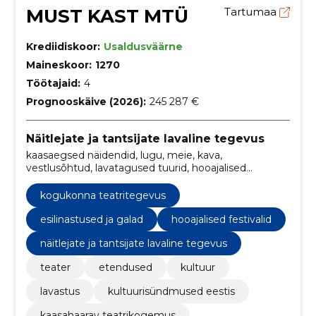
MUST KAST MTÜ
Tartumaa
Krediidiskoor:
Usaldusväärne
Maineskoor:
1270
Töötajaid:
4
Prognooskäive (2026):
245 287 €
Näitlejate ja tantsijate lavaline tegevus
kaasaegsed näidendid, lugu, meie, kava,
vestlusõhtud, lavatagused tuurid, hooajalised
festivalid, režissööriõhtud, esilinastused ja galad,
interaktiivsed etendused
kogukonna teatritegevus
esilinastused ja galad
hooajalised festivalid
näitlejate ja tantsijate lavaline tegevus
teater
etendused
kultuur
lavastus
kultuurisündmused eestis
kaasahaarav teatrikogemus