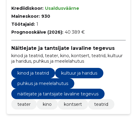
Krediidiskoor:
Usaldusväärne
Maineskoor:
930
Töötajaid:
1
Prognooskäive (2026):
40 389 €
Näitlejate ja tantsijate lavaline tegevus
kinod ja teatrid, teater, kino, kontsert, teatrid, kultuur
ja haridus, puhkus ja meelelahutus
kinod ja teatrid
kultuur ja haridus
puhkus ja meelelahutus
näitlejate ja tantsijate lavaline tegevus
teater
kino
kontsert
teatrid