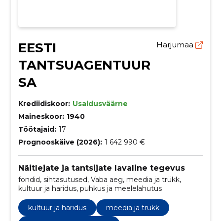
EESTI
Harjumaa
TANTSUAGENTUUR
SA
Krediidiskoor:
Usaldusväärne
Maineskoor:
1940
Töötajaid:
17
Prognooskäive (2026):
1 642 990 €
Näitlejate ja tantsijate lavaline tegevus
fondid, sihtasutused, Vaba aeg, meedia ja trükk,
kultuur ja haridus, puhkus ja meelelahutus
kultuur ja haridus
meedia ja trükk