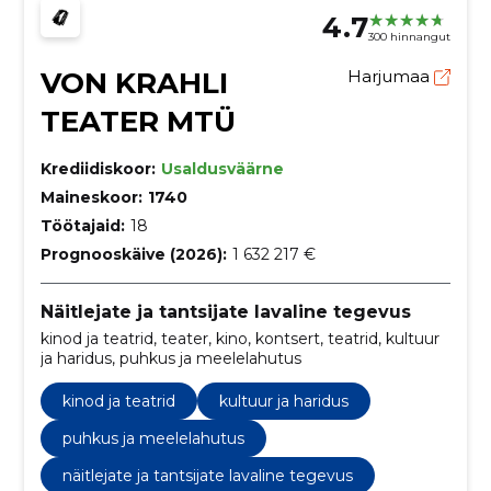
4.7
300 hinnangut
VON KRAHLI
Harjumaa
TEATER MTÜ
Krediidiskoor:
Usaldusväärne
Maineskoor:
1740
Töötajaid:
18
Prognooskäive (2026):
1 632 217 €
Näitlejate ja tantsijate lavaline tegevus
kinod ja teatrid, teater, kino, kontsert, teatrid, kultuur
ja haridus, puhkus ja meelelahutus
kinod ja teatrid
kultuur ja haridus
puhkus ja meelelahutus
näitlejate ja tantsijate lavaline tegevus