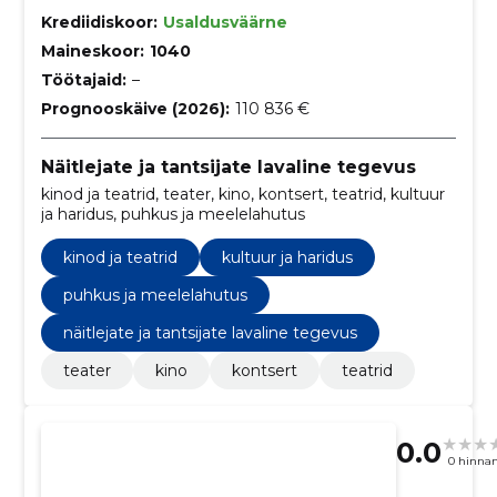
Krediidiskoor:
Usaldusväärne
Maineskoor:
1040
Töötajaid:
–
Prognooskäive (2026):
110 836 €
Näitlejate ja tantsijate lavaline tegevus
kinod ja teatrid, teater, kino, kontsert, teatrid, kultuur
ja haridus, puhkus ja meelelahutus
kinod ja teatrid
kultuur ja haridus
puhkus ja meelelahutus
näitlejate ja tantsijate lavaline tegevus
teater
kino
kontsert
teatrid
0.0
0 hinna