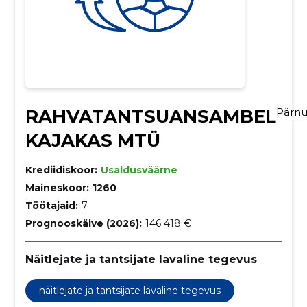
RAHVATANTSUANSAMBEL
Pärn
KAJAKAS MTÜ
Krediidiskoor:
Usaldusväärne
Maineskoor:
1260
Töötajaid:
7
Prognooskäive (2026):
146 418 €
Näitlejate ja tantsijate lavaline tegevus
näitlejate ja tantsijate lavaline tegevus