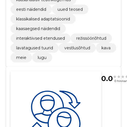
eesti näidendid
uued teosed
klassikalised adaptatsioonid
kaasaegsed näidendid
interaktiivsed etendused
režissööriõhtud
lavatagused tuurid
vestlusõhtud
kava
meie
lugu
0.0
0 hinna