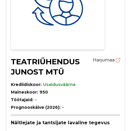
TEATRIÜHENDUS
Harjumaa
JUNOST MTÜ
Krediidiskoor:
Usaldusväärne
Maineskoor:
950
Töötajaid:
–
Prognooskäive (2026):
–
Näitlejate ja tantsijate lavaline tegevus