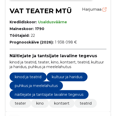
VAT TEATER MTÜ
Harjumaa
Krediidiskoor:
Usaldusväärne
Maineskoor:
1790
Töötajaid:
22
Prognooskäive (2026):
1 938 098 €
Näitlejate ja tantsijate lavaline tegevus
kinod ja teatrid, teater, kino, kontsert, teatrid, kultuur
ja haridus, puhkus ja meelelahutus
kinod ja teatrid
kultuur ja haridus
puhkus ja meelelahutus
näitlejate ja tantsijate lavaline tegevus
teater
kino
kontsert
teatrid