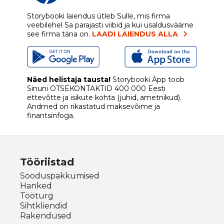
Storybooki laiendus ütleb Sulle, mis firma
veebilehel Sa parajasti viibid ja kui usaldusväärne
see firma täna on.
LAADI LAIENDUS ALLA
Näed helistaja tausta!
Storybooki Äpp toob
Sinuni
OTSEKONTAKTID
400 000 Eesti
ettevõtte ja isikute kohta (juhid, ametnikud).
Andmed on rikastatud maksevõime ja
finantsinfoga.
Tööriistad
Sooduspakkumised
Hanked
Tööturg
Sihtkliendid
Rakendused