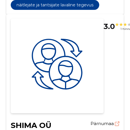
näitlejate ja tantsijate lavaline tegevus
3.0
1 hin
SHIMA OÜ
Pärnumaa