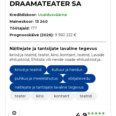
DRAAMATEATER SA
Krediidiskoor:
Usaldusväärne
Maineskoor:
13 240
Töötajaid:
177
Prognooskäive (2026):
9 960 222 €
Näitlejate ja tantsijate lavaline tegevus
kinod ja teatrid, teater, kino, kontsert, teatrid, Lavade
ehitustööd, Ehitiste või nende osade ehitustööd ja
tsiviilehitustööd, Furgoonautod, Mööbel, Video
taasesitamise aparatuur
kinod ja teatrid
kultuur ja haridus
puhkus ja meelelahutus
sõitjatevedu
näitlejate ja tantsijate lavaline tegevus
teater
kino
kontsert
teatrid
4.9