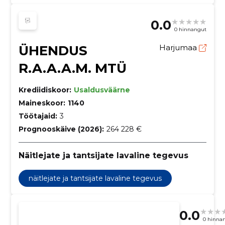
0.0
0 hinnangut
ÜHENDUS
Harjumaa
R.A.A.A.M. MTÜ
Krediidiskoor:
Usaldusväärne
Maineskoor:
1140
Töötajaid:
3
Prognooskäive (2026):
264 228 €
Näitlejate ja tantsijate lavaline tegevus
näitlejate ja tantsijate lavaline tegevus
0.0
0 hinna