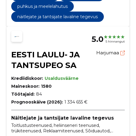
puhkus ja meelelahutus
näitlejate ja tantsijate lavaline tegevus
5.0
5 hinnangut
EESTI LAULU- JA
Harjumaa
TANTSUPEO SA
Krediidiskoor:
Usaldusväärne
Maineskoor:
1580
Töötajaid:
84
Prognooskäive (2026):
1 334 655 €
Näitlejate ja tantsijate lavaline tegevus
Toitlustusteenused, heliinseneri teenused,
trükiteenused, Reklaamiteenused, Sõiduautod,