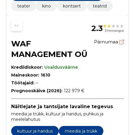
teater
kino
kontsert
teatrid
2.3
3 hinnangut
WAF
Pärnumaa
MANAGEMENT OÜ
Krediidiskoor:
Usaldusväärne
Maineskoor:
1610
Töötajaid:
–
Prognooskäive (2026):
122 979 €
Näitlejate ja tantsijate lavaline tegevus
meedia ja trükk, kultuur ja haridus, puhkus ja
meelelahutus
kultuur ja haridus
meedia ja trükk