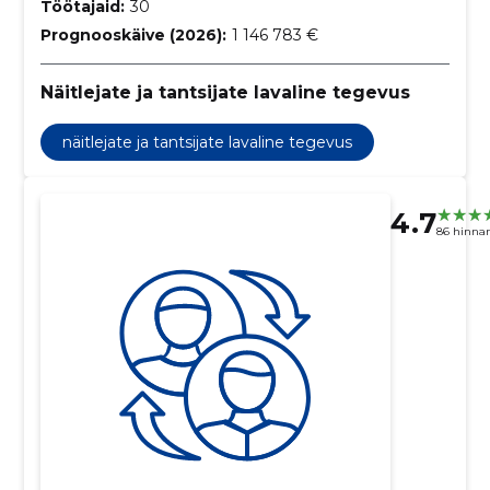
Töötajaid:
30
Prognooskäive (2026):
1 146 783 €
Näitlejate ja tantsijate lavaline tegevus
näitlejate ja tantsijate lavaline tegevus
4.7
86 hinna