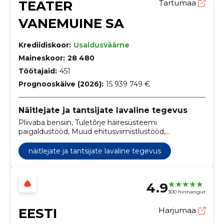
TEATER
Tartumaa
VANEMUINE SA
Krediidiskoor:
Usaldusväärne
Maineskoor:
28 480
Töötajaid:
451
Prognooskäive (2026):
15 939 749 €
Näitlejate ja tantsijate lavaline tegevus
Pliivaba bensiin, Tuletõrje häiresüsteemi
paigaldustööd, Muud ehitusviimistlustööd,
moodulmööbel, Võrgujaoturid, Mitmesugused
istmed ja toolid, Kaabelülekandeliinid,
näitlejate ja tantsijate lavaline tegevus
Põrandapaigaldustööd, Mehhanotehnilised
paigaldustööd, Elektroonilised tablood
4.9
300 hinnangut
EESTI
Harjumaa