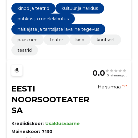
vastuvõtuseadmega, Mitmesugused
tulekaitsetooted, Finantsaudititeenused, Lavade
kinod ja teatrid
kultuur ja haridus
ehitustööd, Finantsliisinguteenused, Sõidukipargi
haldamisteenused, kinod ja teatrid
puhkus ja meelelahutus
näitlejate ja tantsijate lavaline tegevus
pääsmed
teater
kino
kontsert
teatrid
0.0
0 hinnangut
EESTI
Harjumaa
NOORSOOTEATER
SA
Krediidiskoor:
Usaldusväärne
Maineskoor:
7130