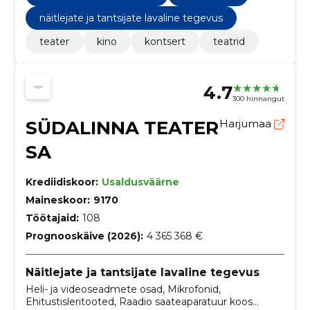
näitlejate ja tantsijate lavaline tegevus
teater
kino
kontsert
teatrid
4.7
300 hinnangut
SÜDALINNA TEATER
Harjumaa
SA
Krediidiskoor:
Usaldusväärne
Maineskoor:
9170
Töötajaid:
108
Prognooskäive (2026):
4 365 368 €
Näitlejate ja tantsijate lavaline tegevus
Heli- ja videoseadmete osad, Mikrofonid,
Ehitustisleritooted, Raadio saateaparatuur koos