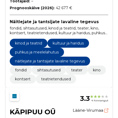
Töötajaid:
–
Prognooskäive (2026):
42 677 €
Näitlejate ja tantsijate lavaline tegevus
fondid, sihtasutused, kinod ja teatrid, teater, kino,
kontsert, teatrietendused, kultuur ja haridus, puhkus
ja meelelahutus
kinod ja teatrid
kultuur ja haridus
puhkus ja meelelahutus
näitlejate ja tantsijate lavaline tegevus
fondid
sihtasutused
teater
kino
kontsert
teatrietendused
3.3
4 hinnangut
KÄPIPUU OÜ
Lääne-Virumaa