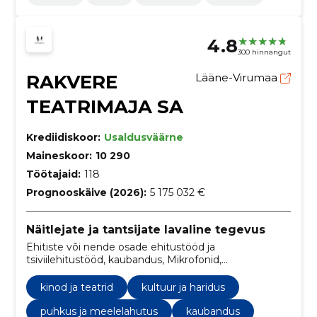
4.8
300 hinnangut
RAKVERE
Lääne-Virumaa
TEATRIMAJA SA
Krediidiskoor:
Usaldusväärne
Maineskoor:
10 290
Töötajaid:
118
Prognooskäive (2026):
5 175 032 €
Näitlejate ja tantsijate lavaline tegevus
Ehitiste või nende osade ehitustööd ja
tsiviilehitustööd, kaubandus, Mikrofonid,
Arvutiseadmed ja nende tarvikud, Vabaajarajatiste
ehitustööd, Väikefurgoonautod, Universaalid,
kinod ja teatrid
kultuur ja haridus
Videosalvestus- või -taasesitusaparatuur,
Furgoonautod, Filmiseadmed
puhkus ja meelelahutus
kaubandus