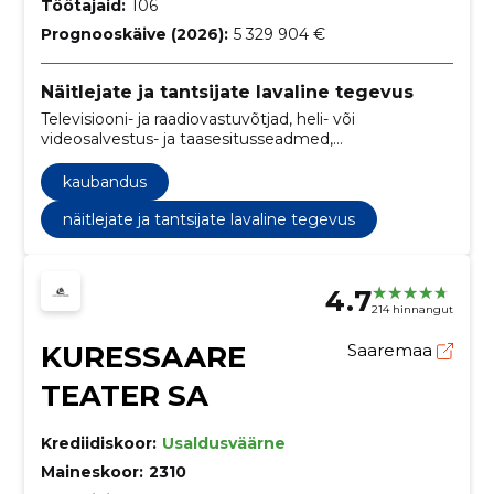
Töötajaid:
106
Prognooskäive (2026):
5 329 904 €
Näitlejate ja tantsijate lavaline tegevus
Televisiooni- ja raadiovastuvõtjad, heli- või
videosalvestus- ja taasesitusseadmed,
Valgustusseadmed ja elektrilambid, Mikrofonid,
kaubandus
kaubandus
näitlejate ja tantsijate lavaline tegevus
4.7
214 hinnangut
KURESSAARE
Saaremaa
TEATER SA
Krediidiskoor:
Usaldusväärne
Maineskoor:
2310