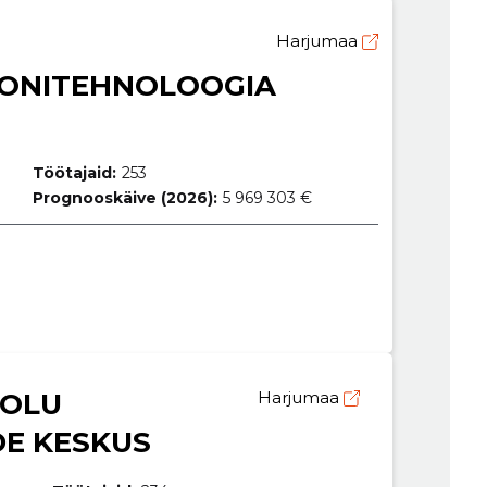
Harjumaa
ONITEHNOLOOGIA
Töötajaid:
253
Prognooskäive (2026):
5 969 303 €
AOLU
Harjumaa
DE KESKUS