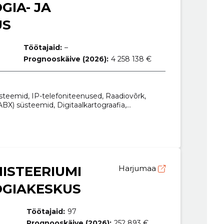
IA- JA
US
Töötajaid:
–
Prognooskäive (2026):
4 258 138 €
teemid, IP-telefoniteenused, Raadiovõrk,
) süsteemid, Digitaalkartograafia,
imasinate hooldus ja remont, Telefoni- ja
ISTEERIUMI
Harjumaa
GIAKESKUS
Töötajaid:
97
Prognooskäive (2026):
252 893 €