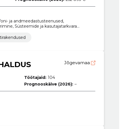
efoni- ja andmeedastusteenused,
mine, Süsteemide ja kasutajatarkvara
tarkvarapakett, Infotehnoloogiaseadmete
arandusteenused, Kaasaskantavad arvutid,
tirakendused
 HALDUS
Jõgevamaa
Töötajaid:
104
Prognooskäive (2026):
–