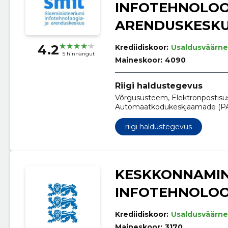
INFOTEHNOLOOG
ARENDUSKESK
4.2
Krediidiskoor:
Usaldusväärne
5 hinnangut
Maineskoor:
4090
Riigi haldustegevus
Võrgusüsteem, Elektronpostisüs
Automaatkodukeskjaamade (PABX
Infosüsteemid, Serverid, Kontor
andmeedastusteenused
riigi haldustegevus
KESKKONNAMIN
INFOTEHNOLOO
Krediidiskoor:
Usaldusväärne
Maineskoor:
3170