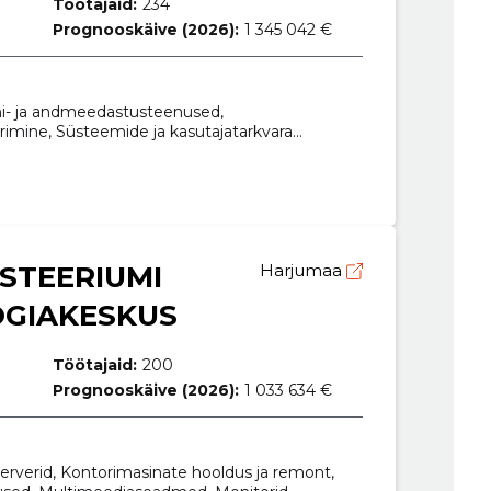
Töötajaid:
234
Prognooskäive (2026):
1 345 042 €
oni- ja andmeedastusteenused,
mine, Süsteemide ja kasutajatarkvara
timise nõustamisteenused,
kvarapakettide programmeerimisteenused,
õustamisteenused, Tarkvara hooldus- ja
STEERIUMI
Harjumaa
GIAKESKUS
Töötajaid:
200
Prognooskäive (2026):
1 033 634 €
 Serverid, Kontorimasinate hooldus ja remont,