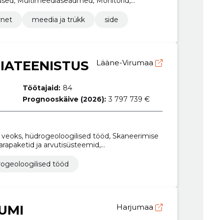
used, Multimeediaseadmed, Monitorid,
ja raamatupidamistarkvarapakett
rnet
meedia ja trükk
side
IATEENISTUS
Lääne-Virumaa
Töötajaid:
84
Prognooskäive (2026):
3 797 739 €
 veoks, hüdrogeoloogilised tööd, Skaneerimise
apaketid ja arvutisüsteemid,
ikpuurimisteenused, Arhitektuuri-, insener-
aneerimisteenused, Digitaalkaardistusteenused,
ogeoloogilised tööd
lised ja geofüüsikalised instrumendid
IUMI
Harjumaa