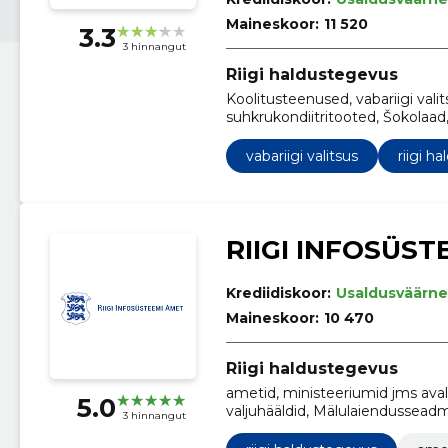
Maineskoor:
11 520
3.3
3 hinnangut
Riigi haldustegevus
Koolitusteenused, vabariigi valits
suhkrukondiitritooted, Šokolaad
eksperimentaalarendustöö teen
Uurimis- ja arendustöö planeeri
vabariigi valitsus
riigi h
RIIGI INFOSÜST
Krediidiskoor:
Usaldusväärne
Maineskoor:
10 470
Riigi haldustegevus
ametid, ministeeriumid jms aval
5.0
valjuhääldid, Mälulaiendusseadm
3 hinnangut
vastavustestimisega seotud nõ
planeerimine ning elluviimine, K