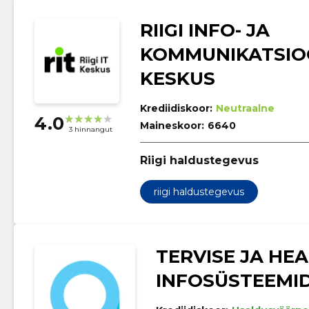
RIIGI INFO- JA
KOMMUNIKATSIO
KESKUS
Krediidiskoor:
Neutraalne
4.0
Maineskoor:
6640
3 hinnangut
Riigi haldustegevus
riigi haldustegevus
TERVISE JA HE
INFOSÜSTEEMI