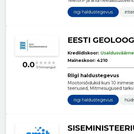
Telefoni- ja andmeedastusteen
Võrgujaoturid, Finantsanalüüsi 
riigi haldustegevus
inte
EESTI GEOLOOG
Krediidiskoor:
Usaldusväärne
Maineskoor:
4210
0.0
0 hinnangut
Riigi haldustegevus
Mootorsõidukid kuni 10 inimese
teenused, Mitmesugused tarkvar
tarkvaraarendusteenused, Südam
tehnilise projekteerimise ja pl
riigi haldustegevus
hüdr
Tarkvara tugiteenused, Geoloogi
SISEMINISTEER