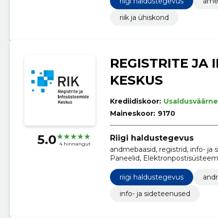
riigi haldustegevus
ame
arendusteenused ja seonduvad
riik ja ühiskond
REGISTRITE JA
KESKUS
Krediidiskoor:
Usaldusväärne
Maineskoor:
9170
5.0
Riigi haldustegevus
4 hinnangut
andmebaasid, registrid, info- j
Paneelid, Elektronpostisüsteem
Serverid, Kontorimasinate hool
riigi haldustegevus
and
info- ja sideteenused