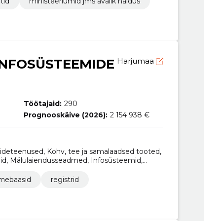
tid
ministeeriumid jms avalik haldus
 nõustamisteenused
 INFOSÜSTEEMIDE
Harjumaa
Töötajaid:
290
Prognooskäive (2026):
2 154 938 €
a sideteenused, Kohv, tee ja samalaadsed tooted,
id, Mälulaiendusseadmed, Infosüsteemid,
dus ja remont
mebaasid
registrid