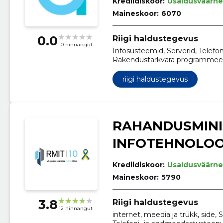
Krediidiskoor:
Usaldusväärne
Maineskoor:
6070
0.0
Riigi haldustegevus
0 hinnangut
Infosüsteemid, Serverid, Telef
Rakendustarkvara programmeeri
programmeerimine, Projektijuh
Andmebaasitarkvarapakett, Tar
riigi haldustegevus
Tarkvara programmeerimis- ja n
parandusteenused
RAHANDUSMINI
INFOTEHNOLOO
Krediidiskoor:
Usaldusväärne
Maineskoor:
5790
3.8
Riigi haldustegevus
12 hinnangut
internet, meedia ja trükk, side,