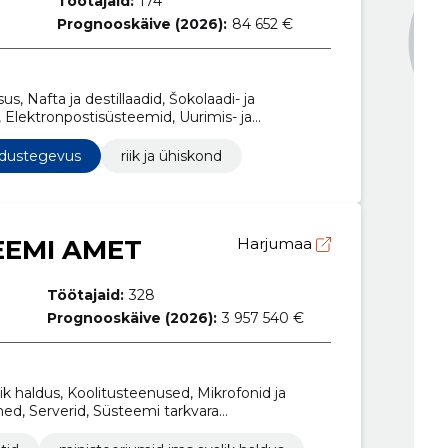
Töötajaid:
174
Prognooskäive (2026):
84 652 €
us, Nafta ja destillaadid, Šokolaadi- ja
, Elektronpostisüsteemid, Uurimis- ja
used, Reklaamfilmide tootmine, Serverid,
mine ning elluviimine
aldustegevus
riik ja ühiskond
EEMI AMET
Harjumaa
Töötajaid:
328
Prognooskäive (2026):
3 957 540 €
ik haldus, Koolitusteenused, Mikrofonid ja
ed, Serverid, Süsteemi tarkvara
ustamisteenused, Uurimis- ja arendustöö
ohaliku arvutivõrgu teenused, Uurimis- ja