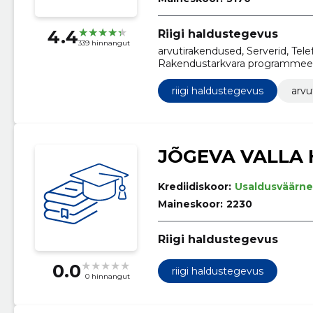
4.4
Riigi haldustegevus
339 hinnangut
arvutirakendused, Serverid, Tel
Rakendustarkvara programmeeri
programmeerimine, Andmebaasi
hooldus, Tarkvara hooldus- ja p
riigi haldustegevus
arvu
Tarkvara testimine
JÕGEVA VALLA
Krediidiskoor:
Usaldusväärne
Maineskoor:
2230
Riigi haldustegevus
0.0
riigi haldustegevus
0 hinnangut