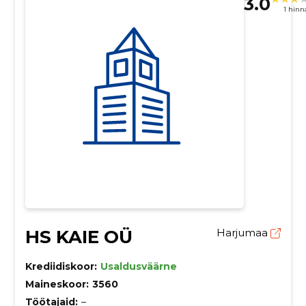
3.0
1 hin
HS KAIE OÜ
Harjumaa
Krediidiskoor:
Usaldusväärne
Maineskoor:
3560
Töötajaid:
–