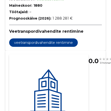
Maineskoor:
1880
Töötajaid:
–
Prognooskäive (2026):
1 288 281 €
Veetranspordivahendite rentimine
veetranspordivahendite rentimine
0.0
0 hinna