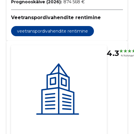
Prognooskäive (2026):
874 568 €
Veetranspordivahendite rentimine
veetranspordivahendite rentimine
4.3
4 hinna