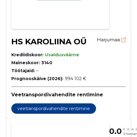
HS KAROLIINA OÜ
Harjumaa
Krediidiskoor:
Usaldusväärne
Maineskoor:
3140
Töötajaid:
–
Prognooskäive (2026):
994 102 €
Veetranspordivahendite rentimine
veetranspordivahendite rentimine
0.0
0 hinna