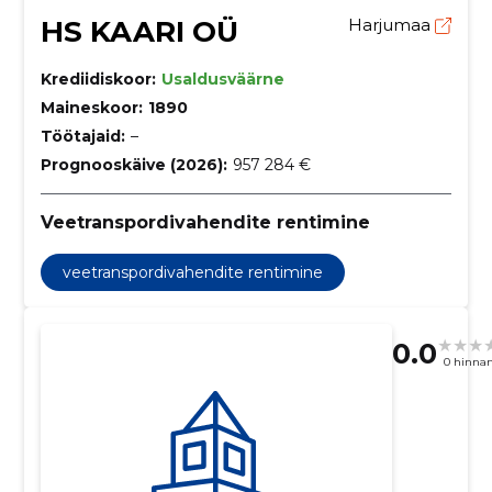
HS KAARI OÜ
Harjumaa
Krediidiskoor:
Usaldusväärne
Maineskoor:
1890
Töötajaid:
–
Prognooskäive (2026):
957 284 €
Veetranspordivahendite rentimine
veetranspordivahendite rentimine
0.0
0 hinna