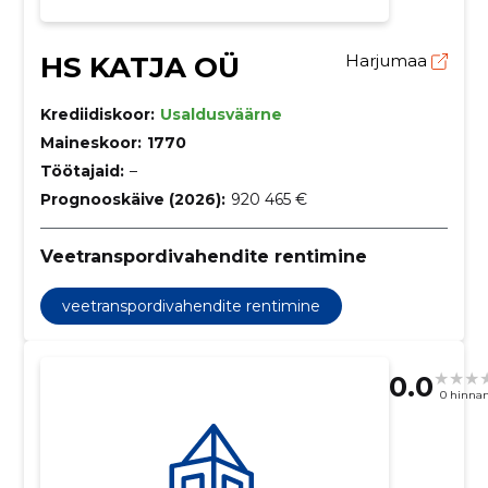
HS KATJA OÜ
Harjumaa
Krediidiskoor:
Usaldusväärne
Maineskoor:
1770
Töötajaid:
–
Prognooskäive (2026):
920 465 €
Veetranspordivahendite rentimine
veetranspordivahendite rentimine
0.0
0 hinna