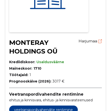
MONTERAY
Harjumaa
HOLDINGS OÜ
Krediidiskoor:
Usaldusväärne
Maineskoor:
1710
Töötajaid:
1
Prognooskäive (2026):
3017 €
Veetranspordivahendite rentimine
ehitus ja kinnisvara, ehitus- ja kinnisvarateenused
veetranspordivahendite rentimine