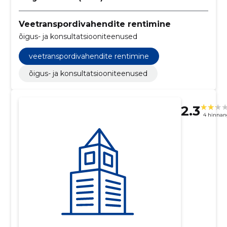
Veetranspordivahendite rentimine
õigus- ja konsultatsiooniteenused
veetranspordivahendite rentimine
õigus- ja konsultatsiooniteenused
2.3
4 hinnan