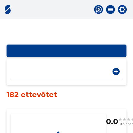
182 ettevõtet
0.0
0 hinna