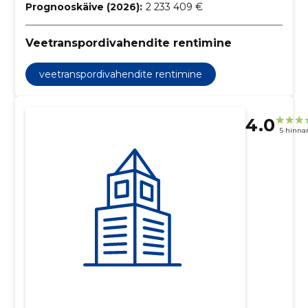
Prognooskäive (2026):
2 233 409 €
Veetranspordivahendite rentimine
veetranspordivahendite rentimine
4.0
5 hinna