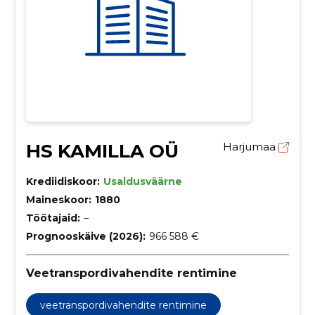
HS KAMILLA OÜ
Harjumaa
Krediidiskoor:
Usaldusväärne
Maineskoor:
1880
Töötajaid:
–
Prognooskäive (2026):
966 588 €
Veetranspordivahendite rentimine
veetranspordivahendite rentimine