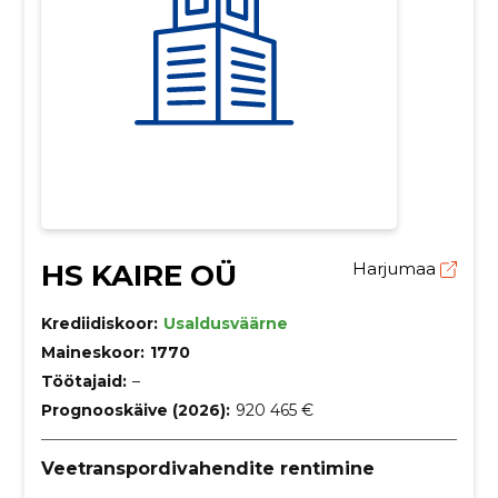
HS KAIRE OÜ
Harjumaa
Krediidiskoor:
Usaldusväärne
Maineskoor:
1770
Töötajaid:
–
Prognooskäive (2026):
920 465 €
Veetranspordivahendite rentimine