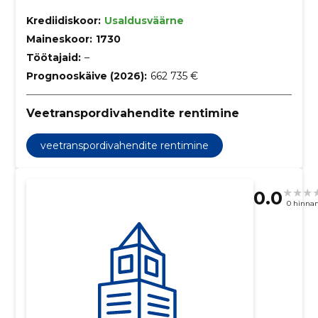
Krediidiskoor:
Usaldusväärne
Maineskoor:
1730
Töötajaid:
–
Prognooskäive (2026):
662 735 €
Veetranspordivahendite rentimine
veetranspordivahendite rentimine
0.0
0 hinna