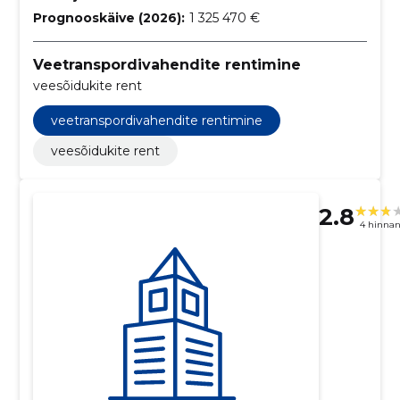
Prognooskäive (2026):
1 325 470 €
Veetranspordivahendite rentimine
veesõidukite rent
veetranspordivahendite rentimine
veesõidukite rent
2.8
4 hinna