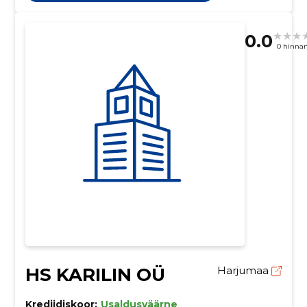
0.0
0 hinna
HS KARILIN OÜ
Harjumaa
Krediidiskoor:
Usaldusväärne