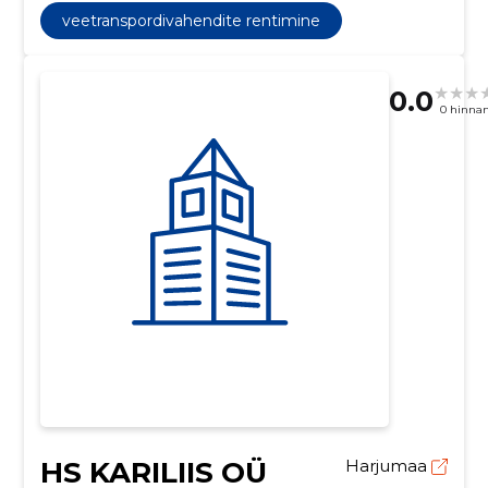
veetranspordivahendite rentimine
0.0
0 hinna
HS KARILIIS OÜ
Harjumaa