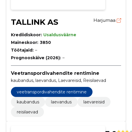
TALLINK AS
Harjumaa
Krediidiskoor:
Usaldusväärne
Maineskoor:
3850
Töötajaid:
–
Prognooskäive (2026):
–
Veetranspordivahendite rentimine
kaubandus, laevandus, Laevareisid, Reisilaevad
veetranspordivahendite rentimine
kaubandus
laevandus
laevareisid
reisilaevad