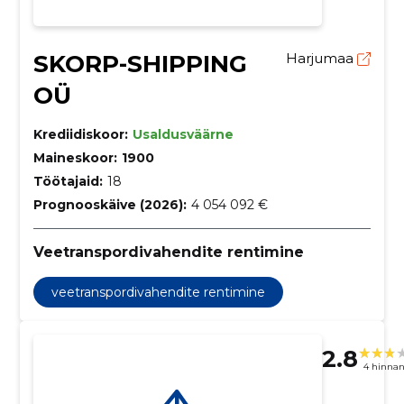
SKORP-SHIPPING
Harjumaa
OÜ
Krediidiskoor:
Usaldusväärne
Maineskoor:
1900
Töötajaid:
18
Prognooskäive (2026):
4 054 092 €
Veetranspordivahendite rentimine
veetranspordivahendite rentimine
2.8
4 hinna