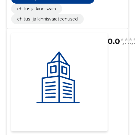
ehitus ja kinnisvara
ehitus- ja kinnisvarateenused
0.0
0 hinna