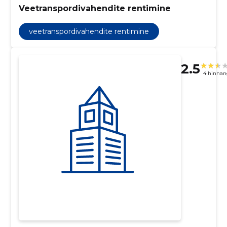
Veetranspordivahendite rentimine
veetranspordivahendite rentimine
2.5
4 hinnan