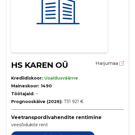
HS KAREN OÜ
Harjumaa
Krediidiskoor:
Usaldusväärne
Maineskoor:
1490
Töötajaid:
–
Prognooskäive (2026):
731 921 €
Veetranspordivahendite rentimine
veesõidukite rent