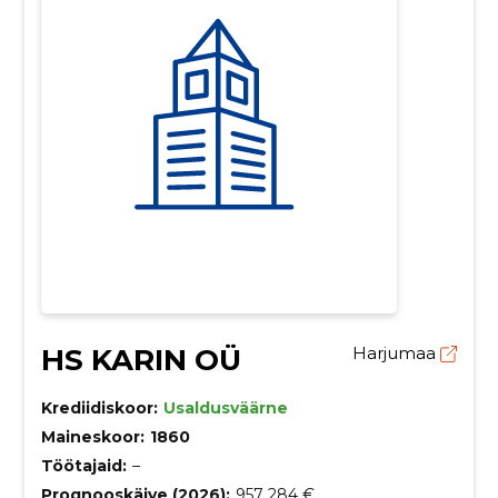
HS KARIN OÜ
Harjumaa
Krediidiskoor:
Usaldusväärne
Maineskoor:
1860
Töötajaid:
–
Prognooskäive (2026):
957 284 €