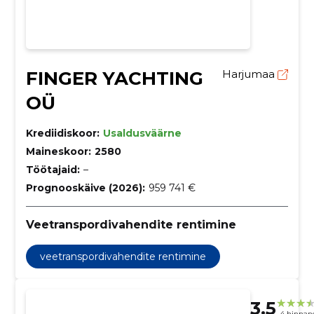
FINGER YACHTING
Harjumaa
OÜ
Krediidiskoor:
Usaldusväärne
Maineskoor:
2580
Töötajaid:
–
Prognooskäive (2026):
959 741 €
Veetranspordivahendite rentimine
veetranspordivahendite rentimine
3.5
4 hinnan