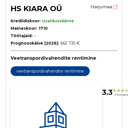
HS KIARA OÜ
Harjumaa
Krediidiskoor:
Usaldusväärne
Maineskoor:
1710
Töötajaid:
–
Prognooskäive (2026):
662 735 €
Veetranspordivahendite rentimine
veetranspordivahendite rentimine
3.3
4 hinnan