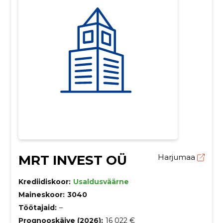
MRT INVEST OÜ
Harjumaa
Krediidiskoor:
Usaldusväärne
Maineskoor:
3040
Töötajaid:
–
Prognooskäive (2026):
16 022 €