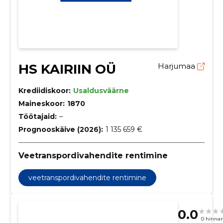
HS KAIRIIN OÜ
Harjumaa
Krediidiskoor:
Usaldusväärne
Maineskoor:
1870
Töötajaid:
–
Prognooskäive (2026):
1 135 659 €
Veetranspordivahendite rentimine
veetranspordivahendite rentimine
0.0
0 hinna