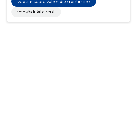
veetranspordivahendite rentimine
veesõidukite rent