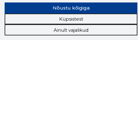
Nõustu kõigiga
Küpsistest
Ainult vajalikud
Storybook
Chrome laiendus
Storybooki laiendus ütleb Sulle, mis firma
veebilehel Sa parajasti viibid ja kui usaldusväärne
see firma täna on.
LAADI LAIENDUS ALLA
Näed helistaja tausta!
Storybooki Äpp toob
Sinuni
OTSEKONTAKTID
400 000 Eesti
ettevõtte ja isikute kohta (juhid, ametnikud).
Andmed on rikastatud maksevõime ja
finantsinfoga.