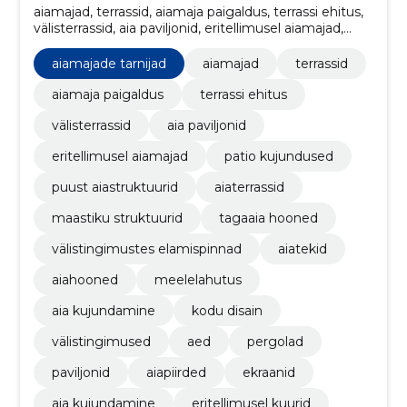
aiamajad, terrassid, aiamaja paigaldus, terrassi ehitus,
välisterrassid, aia paviljonid, eritellimusel aiamajad,
patio kujundused, puust aiastruktuurid, aiaterrassid
aiamajade tarnijad
aiamajad
terrassid
aiamaja paigaldus
terrassi ehitus
välisterrassid
aia paviljonid
eritellimusel aiamajad
patio kujundused
puust aiastruktuurid
aiaterrassid
maastiku struktuurid
tagaaia hooned
välistingimustes elamispinnad
aiatekid
aiahooned
meelelahutus
aia kujundamine
kodu disain
välistingimused
aed
pergolad
paviljonid
aiapiirded
ekraanid
aia kujundamine
eritellimusel kuurid