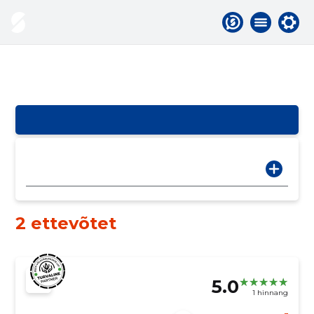
2 ettevõtet
5.0
1 hinnang