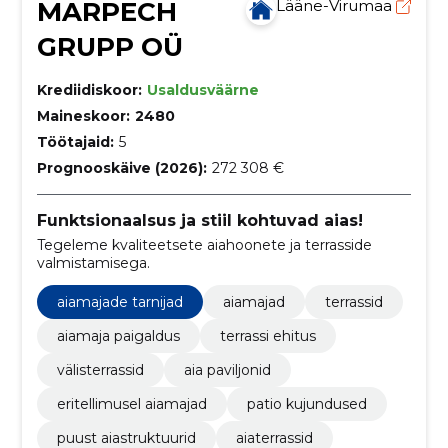
MARPECH
Lääne-Virumaa
GRUPP OÜ
Krediidiskoor:
Usaldusväärne
Maineskoor:
2480
Töötajaid:
5
Prognooskäive (2026):
272 308 €
Funktsionaalsus ja stiil kohtuvad aias!
Tegeleme kvaliteetsete aiahoonete ja terrasside
valmistamisega.
aiamajade tarnijad
aiamajad
terrassid
aiamaja paigaldus
terrassi ehitus
välisterrassid
aia paviljonid
eritellimusel aiamajad
patio kujundused
puust aiastruktuurid
aiaterrassid