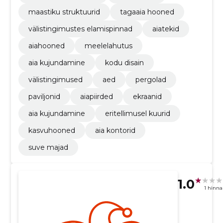
maastiku struktuurid
tagaaia hooned
välistingimustes elamispinnad
aiatekid
aiahooned
meelelahutus
aia kujundamine
kodu disain
välistingimused
aed
pergolad
paviljonid
aiapiirded
ekraanid
aia kujundamine
eritellimusel kuurid
kasvuhooned
aia kontorid
suve majad
1.0
1 hinn