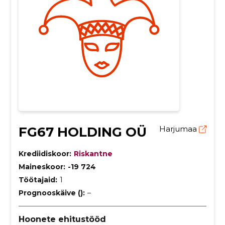
FG67 HOLDING OÜ
Harjumaa
Krediidiskoor:
Riskantne
Maineskoor:
-19 724
Töötajaid:
1
Prognooskäive ():
–
Hoonete ehitustööd