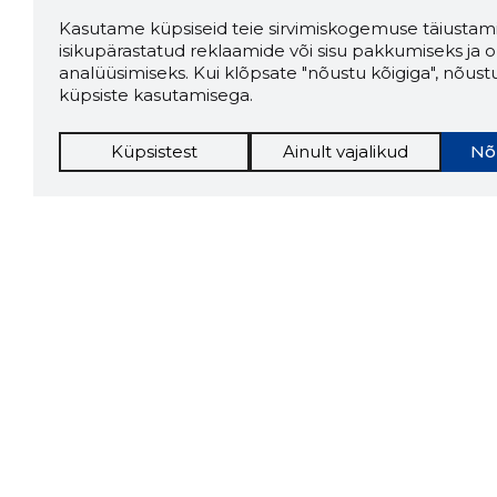
Kasutame küpsiseid teie sirvimiskogemuse täiustami
isikupärastatud reklaamide või sisu pakkumiseks ja o
analüüsimiseks. Kui klõpsate "nõustu kõigiga", nõust
küpsiste kasutamisega.
Küpsistest
Ainult vajalikud
Nõ
Storybo
Storybook
firma v
kui usa
Chrome laiendus
LAADI