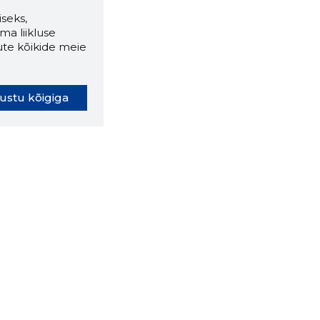
seks,
ma liikluse
ute kõikide meie
ustu kõigiga
oki laiendus ütleb Sulle, mis
eebilehel Sa parajasti viibid ja
ldusväärne see firma täna on.
 LAIENDUS ALLA